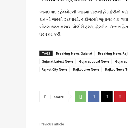
અમદાવાદ : હેલમેટની આડમાં દારૂની હેરાફેરીનો પર
દારૂનો જથ્થો ઝડપાયો. ચંદીગઢથી જૂનાગઢ લઇ જવાત
બોટલ જપ્ત કરાઇ. પોલીસે ટ્રક, હેલમેટ, દારૂ સહિત 
ધરપકડ કરી.
TAGS
Breaking News Gujarat
Breaking News Raj
Gujarat Latest News
Gujarat Local News
Gujarat
Rajkot City News
Rajkot Live News
Rajkot News 
Share
Previous article