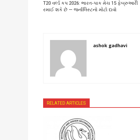
T20 વર્લ્ડ કપ 2026: ભારત-પાક મેચ 15 ફેબ્રુઆરીે
રમાઈ શકે છે — જર્નાલિસ્ટનો મોટો દાવો
ashok gadhavi
RELATED ARTICLES