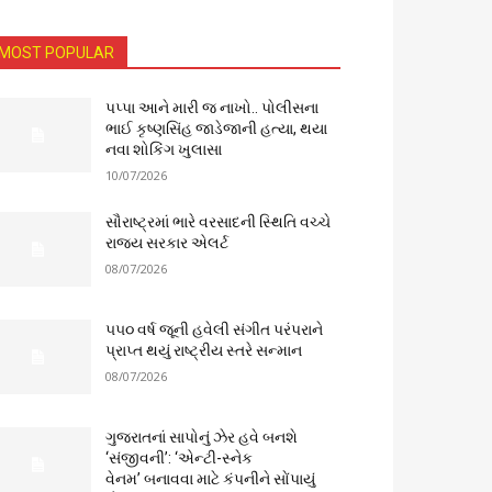
MOST POPULAR
પપ્પા આને મારી જ નાખો.. પોલીસના
ભાઈ કૃષ્ણસિંહ જાડેજાની હત્યા, થયા
નવા શોકિંગ ખુલાસા
10/07/2026
સૌરાષ્ટ્રમાં ભારે વરસાદની સ્થિતિ વચ્ચે
રાજ્ય સરકાર એલર્ટ
08/07/2026
૫૫૦ વર્ષ જૂની હવેલી સંગીત પરંપરાને
પ્રાપ્ત થયું રાષ્ટ્રીય સ્તરે સન્માન
08/07/2026
ગુજરાતનાં સાપોનું ઝેર હવે બનશે
‘સંજીવની’: ‘એન્ટી-સ્નેક
વેનમ’ બનાવવા માટે કંપનીને સોંપાયું