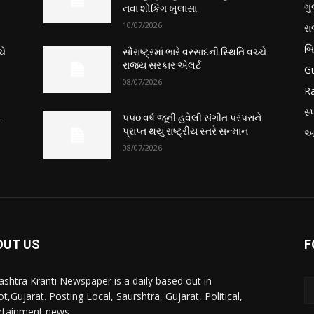
ગુ
નવા શોકિંગ ખુલાસા
10/07/2026
ર
બ
ચે
સૌરાષ્ટ્રમાં ભારે વરસાદની સ્થિતિ વચ્ચે
રાજ્ય સરકાર એલર્ટ
Gu
08/07/2026
Ra
સ્પ
ે
૫૫૦ વર્ષ જૂની હવેલી સંગીત પરંપરાને
પ્રાપ્ત થયું રાષ્ટ્રીય સ્તરે સન્માન
આં
08/07/2026
OUT US
F
ashtra Kranti Newspaper is a daily based out in
t,Gujarat. Posting Local, Saurshtra, Gujarat, Political,
rtainment news.