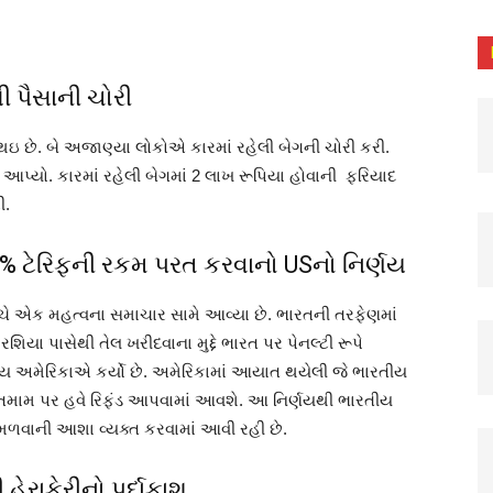
ી પૈસાની ચોરી
થઇ છે. બે અજાણ્યા લોકોએ કારમાં રહેલી બેગની ચોરી કરી.
આપ્યો. કારમાં રહેલી બેગમાં 2 લાખ રૂપિયા હોવાની ફરિયાદ
ી.
5% ટેરિફની રકમ પરત કરવાનો USનો નિર્ણય
ચ્ચે એક મહત્વના સમાચાર સામે આવ્યા છે. ભારતની તરફેણમાં
શિયા પાસેથી તેલ ખરીદવાના મુદ્દે ભારત પર પેનલ્ટી રૂપે
ણય અમેરિકાએ કર્યો છે. અમેરિકામાં આયાત થયેલી જે ભારતીય
ે તમામ પર હવે રિફંડ આપવામાં આવશે. આ નિર્ણયથી ભારતીય
મળવાની આશા વ્યક્ત કરવામાં આવી રહી છે.
હેરાફેરીનો પર્દાફાશ