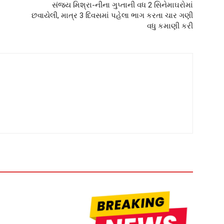
સંજય મિશ્રા-નીના ગુપ્તાની વધ 2 સિનેમાઘરોમાં
છવાયેલી, માત્ર 3 દિવસમાં પહેલા ભાગ કરતા ચાર ગણી
વધુ કમાણી કરી