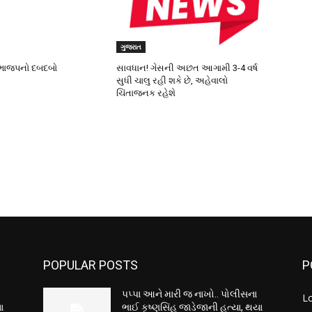
ગુજરાત
ી ભાજપનો દબદબો
સાવધાન! ગેસની અછત આગામી 3-4 વર્ષ
સુધી ચાલુ રહી શકે છે, અહેવાલો
ચિંતાજનક રહેશે
POPULAR POSTS
P
પપ્પા આને મારી જ નાખો.. પોલીસના
L
ા
ભાઈ કૃષ્ણસિંહ જાડેજાની હત્યા, થયા