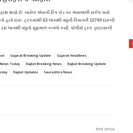
્દાફાશ થયો છે. નારોલ એસપી રિંગ રોડ પર અસલાલી સર્કલ પાસે
ો હતો દારૂ. ટ્રકમાંથી 63 લાખથી વધુની કિંમતની 10749 દારૂની
૮૪ લાખથી વધુનો મુદ્દામાલ કબજે કર્યો. પોલીસે ટ્રક ડ્રાઇવરની
kot
Gujarat Breaking Update
Gujarat Headlines
 News Today
Rajkot Breaking News
Rajkot Breaking Update
Today
Rajkot Updates
Saurashtra News
Next article