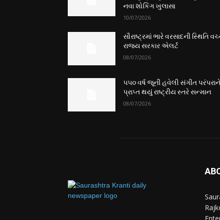
નવા શોકિંગ ખુલાસા
10/07/2026
સૌરાષ્ટ્રમાં ભારે વરસાદની સ્થિતિ વચ્
રાજ્ય સરકાર એલર્ટ
08/07/2026
૫૫૦ વર્ષ જૂની હવેલી સંગીત પરંપરાન
પ્રાપ્ત થયું રાષ્ટ્રીય સ્તરે સન્માન
08/07/2026
AB
Saur
Rajko
Ente