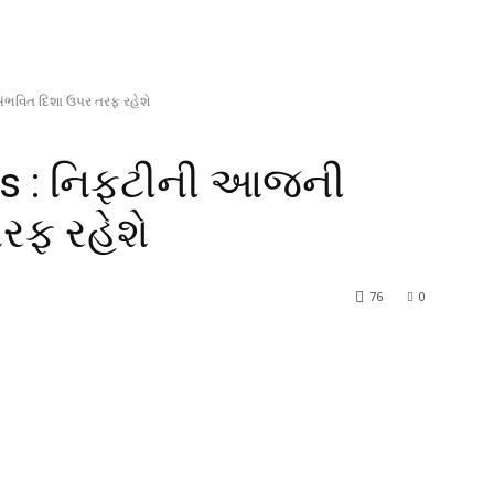
ંભવિત દિશા ઉપર તરફ રહેશે
s : નિફ્ટીની આજની
રફ રહેશે
76
0