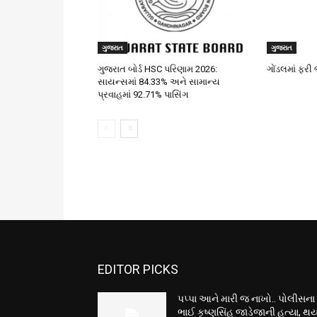
ગુજરાત
ગુજરાત
ગુજરાત બોર્ડ HSC પરિણામ 2026:
ગોંડલમાં ફર
સાયન્સમાં 84.33% અને સામાન્ય
પ્રવાહમાં 92.71% પાસિંગ
EDITOR PICKS
પપ્પા આને મારી જ નાખો.. પોલીસના
ભાઈ કૃષ્ણસિંહ જાડેજાની હત્યા, થય