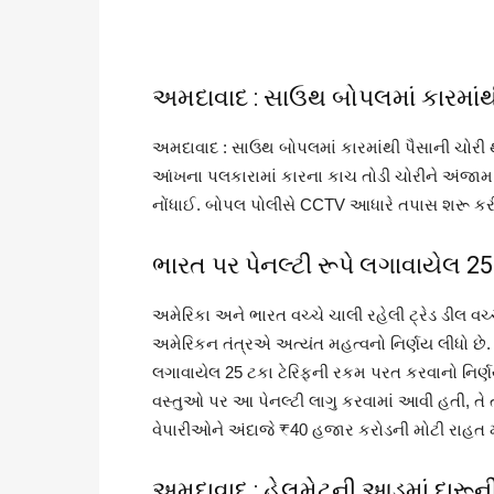
અમદાવાદ : સાઉથ બોપલમાં કારમાંથ
અમદાવાદ : સાઉથ બોપલમાં કારમાંથી પૈસાની ચોરી 
આંખના પલકારામાં કારના કાચ તોડી ચોરીને અંજામ 
નોંધાઈ. બોપલ પોલીસે CCTV આધારે તપાસ શરૂ કર
ભારત પર પેનલ્ટી રૂપે લગાવાયેલ 2
અમેરિકા અને ભારત વચ્ચે ચાલી રહેલી ટ્રેડ ડીલ વ
અમેરિકન તંત્રએ અત્યંત મહત્વનો નિર્ણય લીધો છે. ર
લગાવાયેલ 25 ટકા ટેરિફની રકમ પરત કરવાનો નિર્
વસ્તુઓ પર આ પેનલ્ટી લાગુ કરવામાં આવી હતી, ત
વેપારીઓને અંદાજે ₹40 હજાર કરોડની મોટી રાહત 
અમદાવાદ : હેલમેટની આડમાં દારૂની 