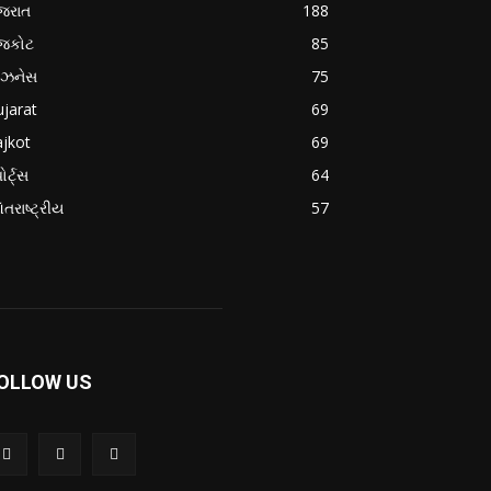
જરાત
188
ાજકોટ
85
િઝનેસ
75
jarat
69
jkot
69
ોર્ટ્સ
64
તરાષ્ટ્રીય
57
OLLOW US