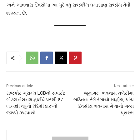
અને આવનારા દિવસોમાં આ મુદ્દે વધુ રાજકીય ઘમાસાણ સર્જાય તેવી
શક્યતા છે.
Previous article
Next article
રાજકોટ ગ્રામ્ય LCBનો સપાટો:
જૂનાગઢ : ભવનાથ તળેટીમાં
ગોંડલ નેશનલ હાઈવે પરથી ₹27
ભક્તિના રંગે રંગાયો માહોલ, પાંચ
લાખથી વધુનો વિદેશી દારૂનો
દિવસીય ભવનાથ મેળાનો ભવ્ય
જથ્થો ઝડપાયો
પ્રારંભ