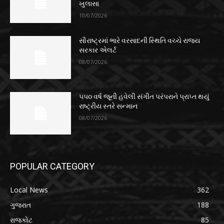
ખુલાસા
10/07/2026
સૌરાષ્ટ્રમાં ભારે વરસાદની સ્થિતિ વચ્ચે રાજ્ય
સરકાર એલર્ટ
08/07/2026
૫૫૦ વર્ષ જૂની હવેલી સંગીત પરંપરાને પ્રાપ્ત થયું
રાષ્ટ્રીય સ્તરે સન્માન
08/07/2026
POPULAR CATEGORY
Local News
362
ગુજરાત
188
રાજકોટ
85