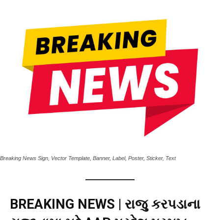
Breaking News Sign, Vector Template, Banner, Label, Poster, Sticker, Text
BREAKING NEWS | રાજુ કરપડાના