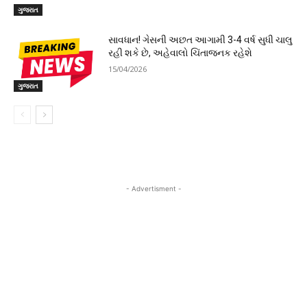
ગુજરાત
સાવધાન! ગેસની અછત આગામી 3-4 વર્ષ સુધી ચાલુ
રહી શકે છે, અહેવાલો ચિંતાજનક રહેશે
15/04/2026
ગુજરાત
- Advertisment -