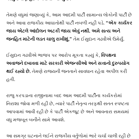
તેમણે વધુમાં જણાવ્યું કે, આમ આદમી પાર્ટી સામાન્ય લોકોની પાર્ટી છે
અને આવા રાજકીય આઘાતોથી પાર્ટી નબળી નહીં પડે.
“એક કાર્યકર
જાય એટલે આંદોલન અટકી જાય એવું નથી. અમે સત્ય અને
જનહિત માટેની લડત ચાલુ રાખીશું,”
તેમ ઈસુદાન ગઢવીએ ઉમેર્યું.
ઈસુદાન ગઢવીએ ભાજપ પર આરોપ મૂકતા કહ્યું કે,
વિપક્ષના
અવાજને દબાવવા માટે સરકારી એજન્સીઓ અને સત્તાનો દુરુપયોગ
થઈ રહ્યો છે.
તેમણે રાજ્યની જનતાને સાવધાન રહેવા અપીલ કરી
હતી.
રાજુ કરપડાના રાજીનામા બાદ આમ આદમી પાર્ટીના કાર્યકરોમાં
નિરાશા જોવા મળી રહી છે, ત્યારે પાર્ટી નેતૃત્વ તરફથી સતત સ્પષ્ટતા
આપવામાં આવી રહી છે કે પાર્ટી એકજૂટ છે અને આવનારા સમયમાં
વધુ મજબૂત બનીને સામે આવશે.
આ સમગ્ર ઘટનાને લઈને રાજકીય વર્તુળોમાં ભારે ચર્ચા ચાલી રહી છે