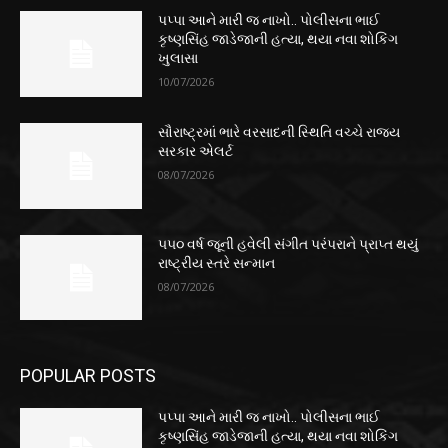
પપ્પા આને મારી જ નાખો.. પોલીસના ભાઈ
કૃષ્ણસિંહ જાડેજાની હત્યા, થયા નવા શોકિંગ
ખુલાસા
10/07/2026
સૌરાષ્ટ્રમાં ભારે વરસાદની સ્થિતિ વચ્ચે રાજ્ય
સરકાર એલર્ટ
08/07/2026
૫૫૦ વર્ષ જૂની હવેલી સંગીત પરંપરાને પ્રાપ્ત થયું
રાષ્ટ્રીય સ્તરે સન્માન
08/07/2026
POPULAR POSTS
પપ્પા આને મારી જ નાખો.. પોલીસના ભાઈ
કૃષ્ણસિંહ જાડેજાની હત્યા, થયા નવા શોકિંગ