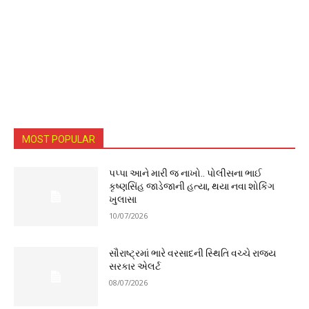
MOST POPULAR
પપ્પા આને મારી જ નાખો.. પોલીસના ભાઈ
કૃષ્ણસિંહ જાડેજાની હત્યા, થયા નવા શોકિંગ
ખુલાસા
10/07/2026
સૌરાષ્ટ્રમાં ભારે વરસાદની સ્થિતિ વચ્ચે રાજ્ય
સરકાર એલર્ટ
08/07/2026