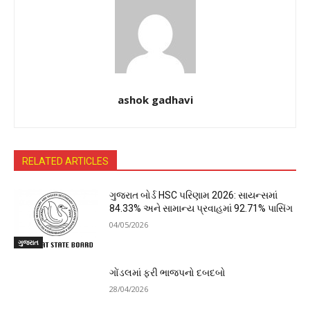
ashok gadhavi
RELATED ARTICLES
ગુજરાત બોર્ડ HSC પરિણામ 2026: સાયન્સમાં
84.33% અને સામાન્ય પ્રવાહમાં 92.71% પાસિંગ
04/05/2026
ગુજરાત
ગોંડલમાં ફરી ભાજપનો દબદબો
28/04/2026