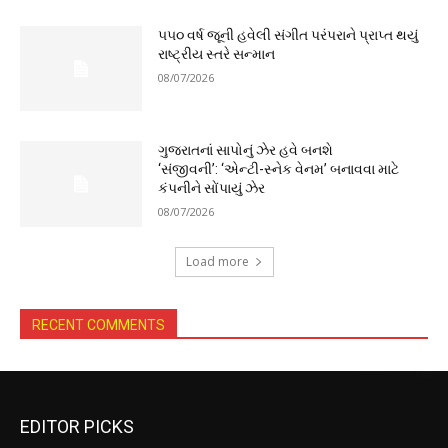
૫૫૦ વર્ષ જૂની હવેલી સંગીત પરંપરાને પ્રાપ્ત થયું
રાષ્ટ્રીય સ્તરે સન્માન
08/07/2026
ગુજરાતનાં સાપોનું ઝેર હવે બનશે
‘સંજીવની’: ‘એન્ટી-સ્નેક વેનમ’ બનાવવા માટે
કંપનીને સોંપાયું ઝેર
08/07/2026
Load more
RECENT COMMENTS
EDITOR PICKS