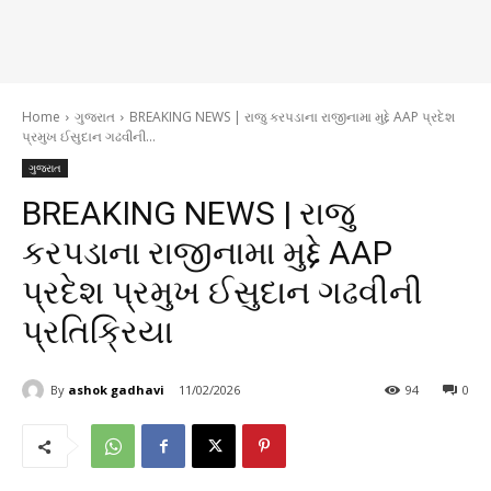
Home
ગુજરાત
BREAKING NEWS | રાજુ કરપડાના રાજીનામા મુદ્દે AAP પ્રદેશ
પ્રમુખ ઈસુદાન ગઢવીની...
ગુજરાત
BREAKING NEWS | રાજુ
કરપડાના રાજીનામા મુદ્દે AAP
પ્રદેશ પ્રમુખ ઈસુદાન ગઢવીની
પ્રતિક્રિયા
By
ashok gadhavi
11/02/2026
94
0