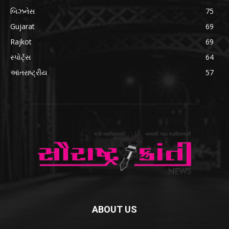
બિઝનેસ
75
Gujarat
69
Rajkot
69
સ્પોર્ટ્સ
64
આંતરાષ્ટ્રીય
57
ABOUT US