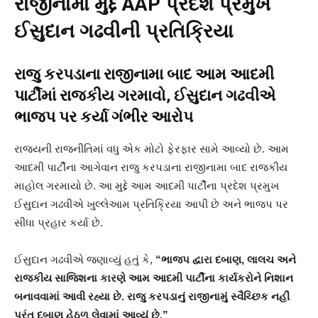
રાજીનામા મુદ્દે AAP પ્રદેશ પ્રમુખ
ઈસુદાન ગઢવીની પ્રતિક્રિયા
રાજુ કરપડાના રાજીનામા બાદ આમ આદમી
પાર્ટીમાં રાજકીય ગરમાવો, ઈસુદાન ગઢવીએ
ભાજપ પર કર્યા ગંભીર આરોપ
રાજ્યની રાજનીતિમાં વધુ એક મોટો ફેરફાર સામે આવ્યો છે. આમ
આદમી પાર્ટીના આગેવાન રાજુ કરપડાના રાજીનામા બાદ રાજકીય
માહોલ ગરમાયો છે. આ મુદ્દે આમ આદમી પાર્ટીના પ્રદેશ પ્રમુખ
ઈસુદાન ગઢવીએ ખુલ્લેઆમ પ્રતિક્રિયા આપી છે અને ભાજપ પર
સીધા પ્રહાર કર્યા છે.
ઈસુદાન ગઢવીએ જણાવ્યું હતું કે,
“ભાજપ દ્વારા દબાણ, લાલચ અને
રાજકીય સાજિશના કારણે આમ આદમી પાર્ટીના કાર્યકરોને નિશાન
બનાવવામાં આવી રહ્યા છે. રાજુ કરપડાનું રાજીનામું સ્વૈચ્છિક નહીં
પરંતુ દબાણ હેઠળ લેવામાં આવ્યું છે.”