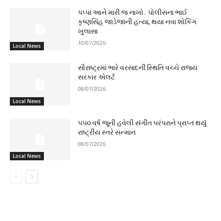
પપ્પા આને મારી જ નાખો.. પોલીસના ભાઈ
કૃષ્ણસિંહ જાડેજાની હત્યા, થયા નવા શોકિંગ
ખુલાસા
10/07/2026
Local News
સૌરાષ્ટ્રમાં ભારે વરસાદની સ્થિતિ વચ્ચે રાજ્ય
સરકાર એલર્ટ
08/07/2026
Local News
૫૫૦ વર્ષ જૂની હવેલી સંગીત પરંપરાને પ્રાપ્ત થયું
રાષ્ટ્રીય સ્તરે સન્માન
08/07/2026
Local News