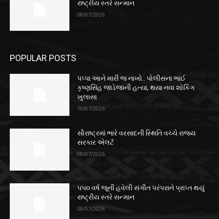
રાષ્ટ્રીય સ્તરે સન્માન
08/07/2026
POPULAR POSTS
પપ્પા આને મારી જ નાખો.. પોલીસના ભાઈ
કૃષ્ણસિંહ જાડેજાની હત્યા, થયા નવા શોકિંગ
ખુલાસા
10/07/2026
સૌરાષ્ટ્રમાં ભારે વરસાદની સ્થિતિ વચ્ચે રાજ્ય
સરકાર એલર્ટ
08/07/2026
૫૫૦ વર્ષ જૂની હવેલી સંગીત પરંપરાને પ્રાપ્ત થયું
રાષ્ટ્રીય સ્તરે સન્માન
08/07/2026