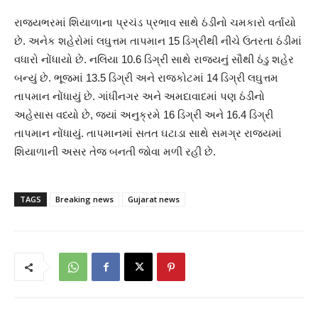
રાજ્યભરમાં શિયાળાના પ્રચંડ પ્રભાવ સાથે ઠંડીનો ચમકારો વર્તાયો
છે. અનેક શહેરોમાં લઘુત્તમ તાપમાન 15 ડિગ્રીથી નીચે ઉતરતા ઠંડીમાં
વધારો નોંધાયો છે. નલિયા 10.6 ડિગ્રી સાથે રાજ્યનું સૌથી ઠંડુ શહેર
બન્યું છે. ભૂજમાં 13.5 ડિગ્રી અને રાજકોટમાં 14 ડિગ્રી લઘુત્તમ
તાપમાન નોંધાયું છે. ગાંધીનગર અને અમદાવાદમાં પણ ઠંડીનો
અહેસાસ વધ્યો છે, જ્યાં અનુક્રમે 16 ડિગ્રી અને 16.4 ડિગ્રી
તાપમાન નોંધાયું. તાપમાનમાં સતત ઘટાડા સાથે સમગ્ર રાજ્યમાં
શિયાળાની અસર તેજ બનતી જોવા મળી રહી છે.
TAGS
Breaking news
Gujarat news