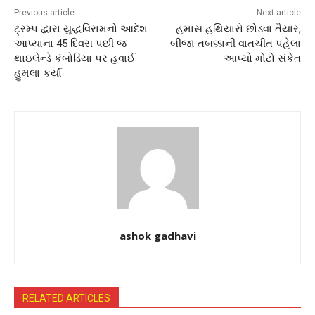
Previous article
Next article
ટ્રમ્પ દ્વારા યુદ્ધવિરામનો આદેશ
હમાસ હથિયારો છોડવા તૈયાર,
આપ્યાના 45 દિવસ પછી જ
બીજા તબક્કાની વાતચીત પહેલા
થાઇલેન્ડે કંબોડિયા પર હવાઈ
આપ્યો મોટો સંકેત
હુમલા કર્યા
ashok gadhavi
RELATED ARTICLES