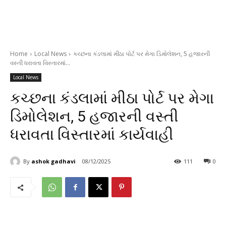
Home
Local News
કચ્છના કંડલામાં મીઠા પોર્ટ પર મેગા ડિમોલેશન, 5 હજારની
વસ્તી ધરાવતા વિસ્તારમાં...
Local News
કચ્છના કંડલામાં મીઠા પોર્ટ પર મેગા
ડિમોલેશન, 5 હજારની વસ્તી
ધરાવતા વિસ્તારમાં કાર્યવાહી
By
ashok gadhavi
08/12/2025
111
0