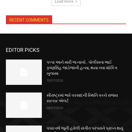
Load more
RECENT COMMENTS
EDITOR PICKS
પપ્પા આને મારી જ નાખો.. પોલીસના ભાઈ
કૃષ્ણસિંહ જાડેજાની હત્યા, થયા નવા શોકિંગ
ખુલાસા
10/07/2026
સૌરાષ્ટ્રમાં ભારે વરસાદની સ્થિતિ વચ્ચે રાજ્ય
સરકાર એલર્ટ
08/07/2026
૫૫૦ વર્ષ જૂની હવેલી સંગીત પરંપરાને પ્રાપ્ત થયું