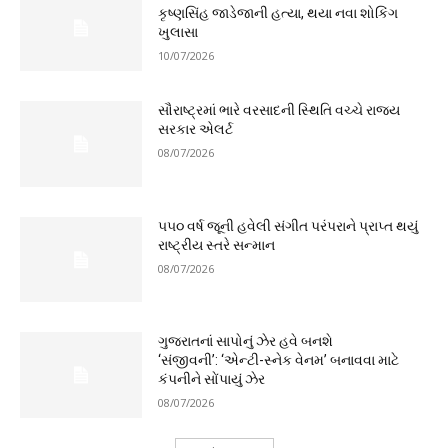
કૃષ્ણસિંહ જાડેજાની હત્યા, થયા નવા શોકિંગ
ખુલાસા
10/07/2026
સૌરાષ્ટ્રમાં ભારે વરસાદની સ્થિતિ વચ્ચે રાજ્ય
સરકાર એલર્ટ
08/07/2026
૫૫૦ વર્ષ જૂની હવેલી સંગીત પરંપરાને પ્રાપ્ત થયું
રાષ્ટ્રીય સ્તરે સન્માન
08/07/2026
ગુજરાતનાં સાપોનું ઝેર હવે બનશે
‘સંજીવની’: ‘એન્ટી-સ્નેક વેનમ’ બનાવવા માટે
કંપનીને સોંપાયું ઝેર
08/07/2026