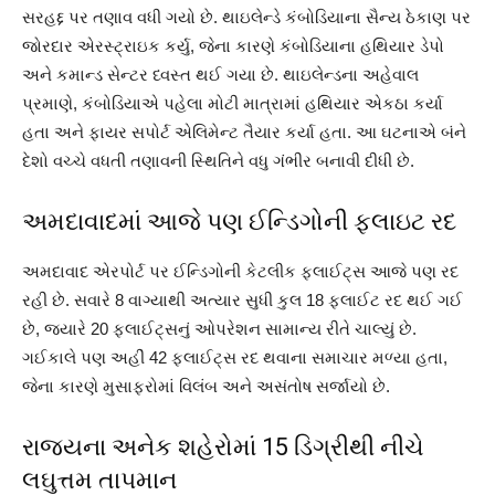
સરહદ્દ પર તણાવ વધી ગયો છે. થાઇલેન્ડે કંબોડિયાના સૈન્ય ઠેકાણ પર
જોરદાર એરસ્ટ્રાઇક કર્યુ, જેના કારણે કંબોડિયાના હથિયાર ડેપો
અને કમાન્ડ સેન્ટર ધ્વસ્ત થઈ ગયા છે. થાઇલેન્ડના અહેવાલ
પ્રમાણે, કંબોડિયાએ પહેલા મોટી માત્રામાં હથિયાર એકઠા કર્યા
હતા અને ફાયર સપોર્ટ એલિમેન્ટ તૈયાર કર્યા હતા. આ ઘટનાએ બંને
દેશો વચ્ચે વધતી તણાવની સ્થિતિને વધુ ગંભીર બનાવી દીધી છે.
અમદાવાદમાં આજે પણ ઈન્ડિગોની ફ્લાઇટ રદ
અમદાવાદ એરપોર્ટ પર ઈન્ડિગોની કેટલીક ફ્લાઈટ્સ આજે પણ રદ
રહી છે. સવારે 8 વાગ્યાથી અત્યાર સુધી કુલ 18 ફ્લાઈટ રદ થઈ ગઈ
છે, જ્યારે 20 ફ્લાઈટ્સનું ઓપરેશન સામાન્ય રીતે ચાલ્યું છે.
ગઈકાલે પણ અહીં 42 ફ્લાઈટ્સ રદ થવાના સમાચાર મળ્યા હતા,
જેના કારણે મુસાફરોમાં વિલંબ અને અસંતોષ સર્જાયો છે.
રાજ્યના અનેક શહેરોમાં 15 ડિગ્રીથી નીચે
લઘુત્તમ તાપમાન