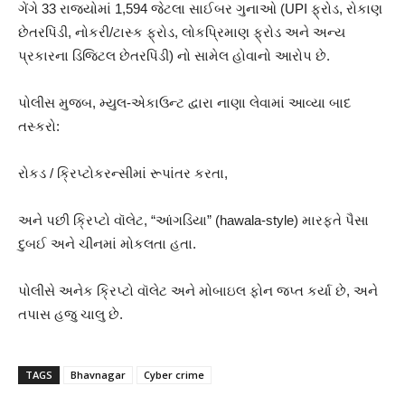
ગેંગે 33 રાજ્યોમાં 1,594 જેટલા સાઈબર ગુનાઓ (UPI ફ્રોડ, રોકાણ
છેતરપિંડી, નોકરી/ટાસ્ક ફ્રોડ, લોકપ્રિમાણ ફ્રોડ અને અન્ય
પ્રકારના ડિજિટલ છેતરપિંડી) નો સામેલ હોવાનો આરોપ છે.
પોલીસ મુજબ, મ્યુલ-એકાઉન્ટ દ્વારા નાણા લેવામાં આવ્યા બાદ
તસ્કરો:
રોકડ / ક્રિપ્ટોકરન્સીમાં રૂપાંતર કરતા,
અને પછી ક્રિપ્ટો વૉલેટ, “આંગડિયા” (hawala-style) મારફતે પૈસા
દુબઈ અને ચીનમાં મોકલતા હતા.
પોલીસે અનેક ક્રિપ્ટો વૉલેટ અને મોબાઇલ ફોન જપ્ત કર્યા છે, અને
તપાસ હજુ ચાલુ છે.
TAGS
Bhavnagar
Cyber crime