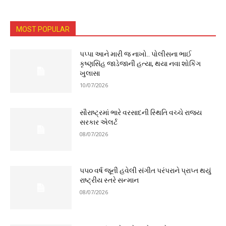
MOST POPULAR
પપ્પા આને મારી જ નાખો.. પોલીસના ભાઈ
કૃષ્ણસિંહ જાડેજાની હત્યા, થયા નવા શોકિંગ
ખુલાસા
10/07/2026
સૌરાષ્ટ્રમાં ભારે વરસાદની સ્થિતિ વચ્ચે રાજ્ય
સરકાર એલર્ટ
08/07/2026
૫૫૦ વર્ષ જૂની હવેલી સંગીત પરંપરાને પ્રાપ્ત થયું
રાષ્ટ્રીય સ્તરે સન્માન
08/07/2026