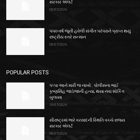
સરકાર એલર્ટ
08/07/2026
૫૫૦ વર્ષ જૂની હવેલી સંગીત પરંપરાને પ્રાપ્ત થયું
રાષ્ટ્રીય સ્તરે સન્માન
08/07/2026
POPULAR POSTS
પપ્પા આને મારી જ નાખો.. પોલીસના ભાઈ
કૃષ્ણસિંહ જાડેજાની હત્યા, થયા નવા શોકિંગ
ખુલાસા
10/07/2026
સૌરાષ્ટ્રમાં ભારે વરસાદની સ્થિતિ વચ્ચે રાજ્ય
સરકાર એલર્ટ
08/07/2026