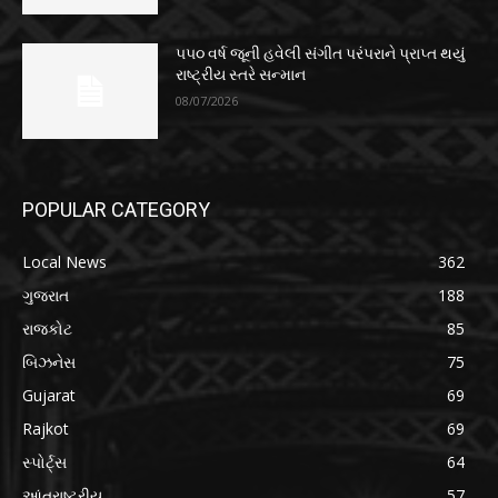
૫૫૦ વર્ષ જૂની હવેલી સંગીત પરંપરાને પ્રાપ્ત થયું
રાષ્ટ્રીય સ્તરે સન્માન
08/07/2026
POPULAR CATEGORY
Local News
362
ગુજરાત
188
રાજકોટ
85
બિઝનેસ
75
Gujarat
69
Rajkot
69
સ્પોર્ટ્સ
64
આંતરાષ્ટ્રીય
57