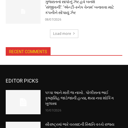
ગુજરાતનાં સાપોનું ઝેર હવે બનશે
‘સંજીવની’: ‘એન્ટી-સ્નેક વેનમ’ બનાવવા માટે
કંપનીને સોંપાયું ઝેર
08/07/2026
Load more
RECENT COMMENTS
EDITOR PICKS
પપ્પા આને મારી જ નાખો.. પોલીસના ભાઈ
કૃષ્ણસિંહ જાડેજાની હત્યા, થયા નવા શોકિંગ
ખુલાસા
10/07/2026
સૌરાષ્ટ્રમાં ભારે વરસાદની સ્થિતિ વચ્ચે રાજ્ય