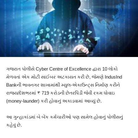
ગજરાત પોલીસે Cyber Centre of Excellence દ્વારા 10 લોકો
મેળવતાં એક મોટી સાઈબર અટકાયત કરી છે, જેમણે IndusInd
Bankની ભાવનગર શાખામાંથી મ્યુલ-એકાઉન્ટ્સ નિર્માણ કરીને
રાજ્ય/દેશભરમાં ₹ 719 કરોડની છેતરપિંડી જેવી રકમ ધોવાઇ
(money-launder) કરી હોવાનું અકાડવામાં આવ્યું છે.
આ ગુન્હાકાંડમાં બે બેંક કર્મચારીઓ પણ સામેલ હોવાનું પોલીસનું
કહેવું છે.