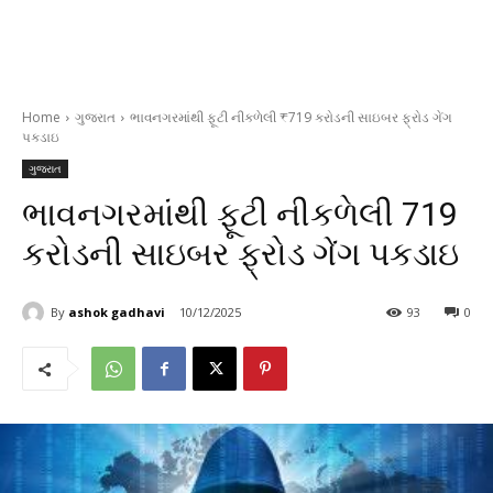
Home
ગુજરાત
ભાવનગરમાંથી ફૂટી નીકળેલી ₹719 કરોડની સાઇબર ફ્રોડ ગેંગ
પકડાઇ
ગુજરાત
ભાવનગરમાંથી ફૂટી નીકળેલી ₹719
કરોડની સાઇબર ફ્રોડ ગેંગ પકડાઇ
By
ashok gadhavi
10/12/2025
93
0