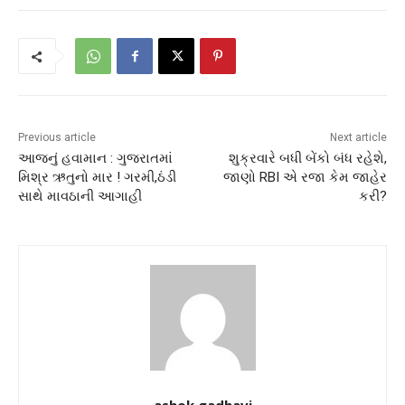
Previous article
Next article
આજનું હવામાન : ગુજરાતમાં
શુક્રવારે બધી બેંકો બંધ રહેશે,
મિશ્ર ઋતુનો માર ! ગરમી,ઠંડી
જાણો RBI એ રજા કેમ જાહેર
સાથે માવઠાની આગાહી
કરી?
ashok gadhavi