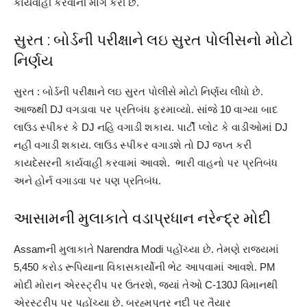
કાર્યવાહી કરવાની માગ કરી છે.
સુરત : બોર્ડની પરીક્ષાને લઇ સુરત પોલીસનો મોટો
નિર્ણય
સુરત : બોર્ડની પરીક્ષાને લઇ સુરત પોલીસે મોટો નિર્ણય લીધો છે.
આજથી DJ વગડાવા પર પ્રતિબંધ ફરમાવ્યો. સાંજે 10 વાગ્યા બાદ
લાઉડ સ્પીકર કે DJ નહિ વગાડી શકાય. પાર્ટી પ્લોટ કે વાડીઓમાં DJ
નહીં વગાડી શકાય. લાઉડ સ્પીકર વગાડશે તો DJ જપ્ત કરી
કાયદેસરની કાર્યવાહી કરવામાં આવશે. ભારી વાહનો પર પ્રતિબંધ
અને હોર્ન વગાડવા પર પણ પ્રતિબંધ.
આસામની મુલાકાતે વડાપ્રધાન નરેન્દ્ર મોદી
Assamની મુલાકાતે Narendra Modi પહોંચ્યા છે. તેમણે રાજ્યમાં
5,450 કરોડ રૂપિયાના વિકાસકાર્યોની ભેટ આપવામાં આવશે. PM
મોદી મોરાન એરસ્ટ્રીપ પર ઉતરશે, જ્યાં તેઓ C-130J વિમાનથી
એરસ્ટ્રીપ પર પહોંચ્યા છે. બ્રહ્મપુત્ર નદી પર તૈયાર