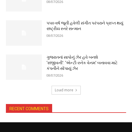
08/07/2026
૫૫૦ વર્ષ જૂની હવેલી સંગીત પરંપરાને પ્રાપ્ત થયું
રાષ્ટ્રીય સ્તરે સન્માન
08/07/2026
ગુજરાતનાં સાપોનું ઝેર હવે બનશે
‘સંજીવની’: ‘એન્ટી-સ્નેક વેનમ’ બનાવવા માટે
કંપનીને સોંપાયું ઝેર
08/07/2026
Load more
RECENT COMMENTS