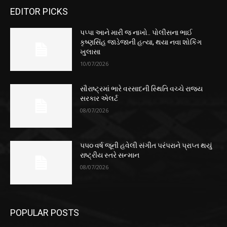
EDITOR PICKS
પપ્પા આને મારી જ નાખો.. પોલીસના ભાઈ
કૃષ્ણસિંહ જાડેજાની હત્યા, થયા નવા શોકિંગ
ખુલાસા
10/07/2026
સૌરાષ્ટ્રમાં ભારે વરસાદની સ્થિતિ વચ્ચે રાજ્ય
સરકાર એલર્ટ
08/07/2026
૫૫૦ વર્ષ જૂની હવેલી સંગીત પરંપરાને પ્રાપ્ત થયું
રાષ્ટ્રીય સ્તરે સન્માન
08/07/2026
POPULAR POSTS