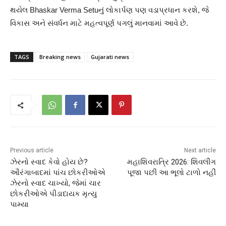
થયેલ Bhaskar Verma Setuનું લોકાર્પણ પણ વડાપ્રધાન કરશે, જે
વિકાસ અને સંવર્ધન માટે મહત્વપૂર્ણ પગલું માનવામાં આવે છે.
TAGS
Breaking news
Gujarati news
Previous article
Next article
ઝેરનો સ્વાદ કેવો હોય છે?
મહાશિવરાત્રિ 2026: શિવલીંગ
ઔરંગાબાદમાં પાંચ છોકરીઓએ
પૂજા પછી આ ભૂલો ટાળો નહીં
ઝેરનો સ્વાદ ચાખ્યો, જેમાં ચાર
છોકરીઓએ પીડાદાયક મૃત્યુ
પામ્યા