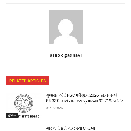
ashok gadhavi
RELATED ARTICLES
ગુજરાત બોર્ડ HSC પરિણામ 2026: સાયન્સમાં
84.33% અને સામાન્ય પ્રવાહમાં 92.71% પાસિંગ
04/05/2026
ગુજરાત
ગોંડલમાં ફરી ભાજપનો દબદબો