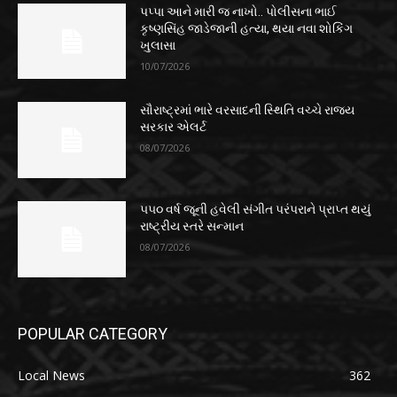
પપ્પા આને મારી જ નાખો.. પોલીસના ભાઈ
કૃષ્ણસિંહ જાડેજાની હત્યા, થયા નવા શોકિંગ
ખુલાસા
10/07/2026
સૌરાષ્ટ્રમાં ભારે વરસાદની સ્થિતિ વચ્ચે રાજ્ય
સરકાર એલર્ટ
08/07/2026
૫૫૦ વર્ષ જૂની હવેલી સંગીત પરંપરાને પ્રાપ્ત થયું
રાષ્ટ્રીય સ્તરે સન્માન
08/07/2026
POPULAR CATEGORY
Local News
362