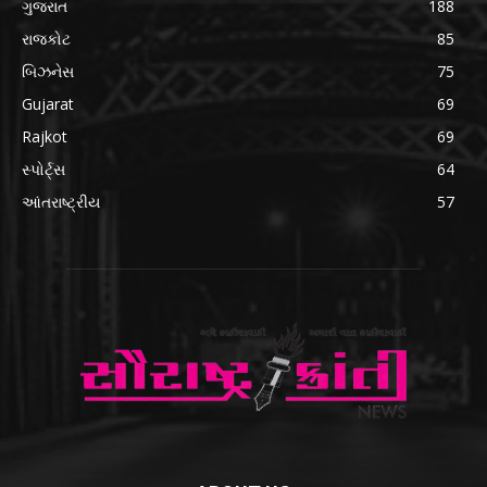
ગુજરાત
188
રાજકોટ
85
બિઝનેસ
75
Gujarat
69
Rajkot
69
સ્પોર્ટ્સ
64
આંતરાષ્ટ્રીય
57