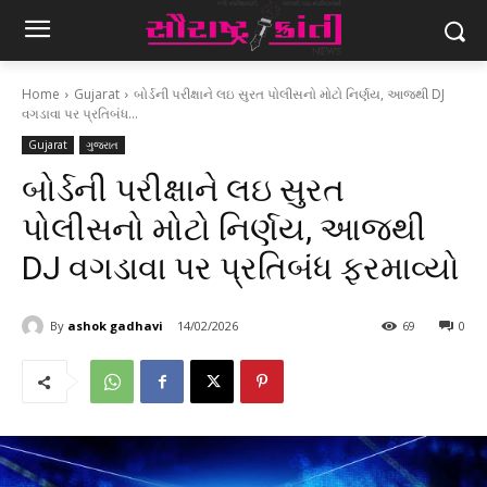
Home
Gujarat
બોર્ડની પરીક્ષાને લઇ સુરત પોલીસનો મોટો નિર્ણય, આજથી DJ
વગડાવા પર પ્રતિબંધ...
Gujarat
ગુજરાત
બોર્ડની પરીક્ષાને લઇ સુરત
પોલીસનો મોટો નિર્ણય, આજથી
DJ વગડાવા પર પ્રતિબંધ ફરમાવ્યો
By
ashok gadhavi
14/02/2026
69
0