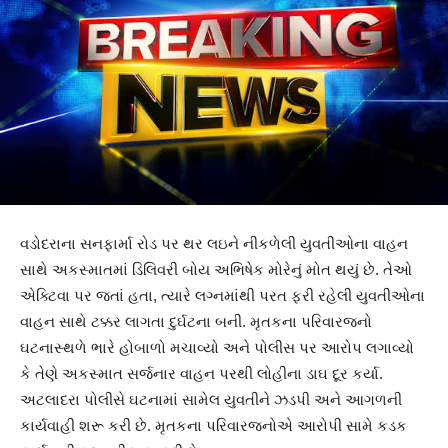
વડોદરાના સનફાર્મા રોડ પર થર લઇને નીકળેલી યુવતીઓના વાહન
સાથે અકસ્માતમાં ડિલિવરી બોય અભિષેક મોરેનું મોત થયું છે. તેઓ
એક્ટિવા પર જતાં હતા, ત્યારે લગ્નમાંથી પરત ફરી રહેલી યુવતીઓના
વાહન સાથે ટક્કર લાગતા દુર્ઘટના બની. મૃતકના પરિવારજનો
ઘટનાસ્થળે ભારે હોબાળો મચાવ્યો અને પોલીસ પર આરોપ લગાવ્યો
કે તેણે અકસ્માત સર્જનાર વાહન પરથી લોહીના ડાઘ દૂર કર્યા.
અટલાદરા પોલીસે ઘટનામાં સામેલ યુવતીને ઝડપી અને આગળની
કાર્યવાહી શરૂ કરી છે. મૃતકના પરિવારજનોએ આરોપી સામે કડક