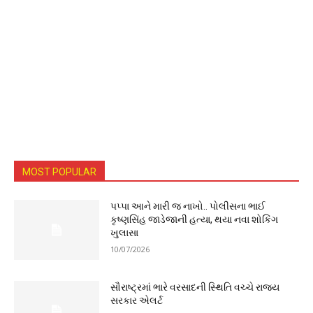
MOST POPULAR
પપ્પા આને મારી જ નાખો.. પોલીસના ભાઈ
કૃષ્ણસિંહ જાડેજાની હત્યા, થયા નવા શોકિંગ
ખુલાસા
10/07/2026
સૌરાષ્ટ્રમાં ભારે વરસાદની સ્થિતિ વચ્ચે રાજ્ય
સરકાર એલર્ટ