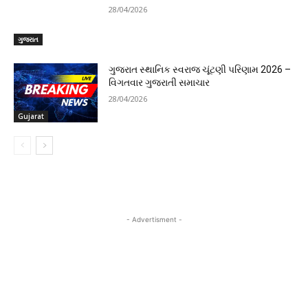
28/04/2026
ગુજરાત
ગુજરાત સ્થાનિક સ્વરાજ ચૂંટણી પરિણામ 2026 –
વિગતવાર ગુજરાતી સમાચાર
28/04/2026
Gujarat
- Advertisment -