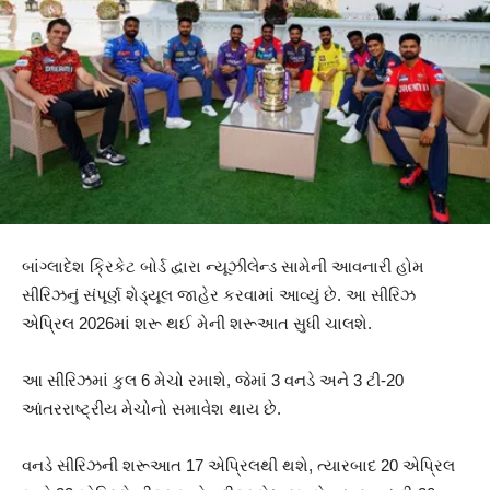
બાંગ્લાદેશ ક્રિકેટ બોર્ડ દ્વારા ન્યૂઝીલેન્ડ સામેની આવનારી હોમ
સીરિઝનું સંપૂર્ણ શેડ્યૂલ જાહેર કરવામાં આવ્યું છે. આ સીરિઝ
એપ્રિલ 2026માં શરૂ થઈ મેની શરૂઆત સુધી ચાલશે.
આ સીરિઝમાં કુલ 6 મેચો રમાશે, જેમાં 3 વનડે અને 3 ટી-20
આંતરરાષ્ટ્રીય મેચોનો સમાવેશ થાય છે.
વનડે સીરિઝની શરૂઆત 17 એપ્રિલથી થશે, ત્યારબાદ 20 એપ્રિલ