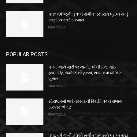
૫૫૦ વર્ષ જૂની હવેલી સંગીત પરંપરાને પ્રાપ્ત થયું
રાષ્ટ્રીય સ્તરે સન્માન
08/07/2026
POPULAR POSTS
પપ્પા આને મારી જ નાખો.. પોલીસના ભાઈ
કૃષ્ણસિંહ જાડેજાની હત્યા, થયા નવા શોકિંગ
ખુલાસા
10/07/2026
સૌરાષ્ટ્રમાં ભારે વરસાદની સ્થિતિ વચ્ચે રાજ્ય
સરકાર એલર્ટ
08/07/2026
૫૫૦ વર્ષ જૂની હવેલી સંગીત પરંપરાને પ્રાપ્ત થયું