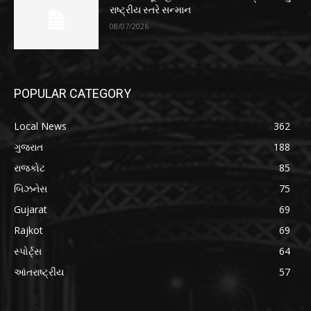
રાષ્ટ્રીય સ્તરે સન્માન
08/07/2026
POPULAR CATEGORY
Local News
362
ગુજરાત
188
રાજકોટ
85
બિઝનેસ
75
Gujarat
69
Rajkot
69
સ્પોર્ટ્સ
64
આંતરાષ્ટ્રીય
57