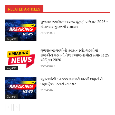
RELATED ARTICLES
ગુજરાત સ્થાનિક સ્વરાજ ચૂંટણી પરિણામ 2026 –
વિગતવાર ગુજરાતી સમાચાર
28/04/2026
Gujarat
ગુજરાતમાં ગરમીનો ત્રાસ વધ્યો, ચૂંટણીમાં
રાજકીય ગરમાવો તેજ | આજના મોટા સમાચાર 25
એપ્રિલ 2026
25/04/2026
Gujarat
ભૂટાનમાંથી ૧૫,૦૦૦ લક્ઝરી કારની દાણચોરી,
ઘણા ફિલ્મ સ્ટાર્સ રડાર પર
21/04/2026
Gujarat