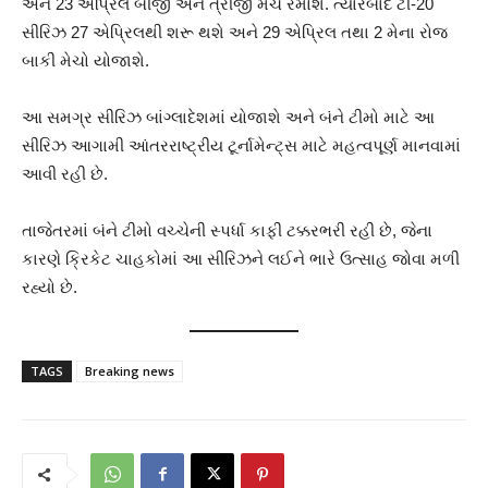
અને 23 એપ્રિલે બીજી અને ત્રીજી મેચ રમાશે. ત્યારબાદ ટી-20
સીરિઝ 27 એપ્રિલથી શરૂ થશે અને 29 એપ્રિલ તથા 2 મેના રોજ
બાકી મેચો યોજાશે.
આ સમગ્ર સીરિઝ બાંગ્લાદેશમાં યોજાશે અને બંને ટીમો માટે આ
સીરિઝ આગામી આંતરરાષ્ટ્રીય ટૂર્નામેન્ટ્સ માટે મહત્વપૂર્ણ માનવામાં
આવી રહી છે.
તાજેતરમાં બંને ટીમો વચ્ચેની સ્પર્ધા કાફી ટક્કરભરી રહી છે, જેના
કારણે ક્રિકેટ ચાહકોમાં આ સીરિઝને લઈને ભારે ઉત્સાહ જોવા મળી
રહ્યો છે.
TAGS
Breaking news