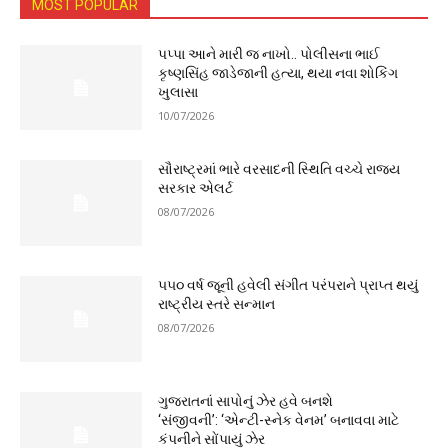
MOST POPULAR
પપ્પા આને મારી જ નાખો.. પોલીસના ભાઈ
કૃષ્ણસિંહ જાડેજાની હત્યા, થયા નવા શોકિંગ
ખુલાસા
10/07/2026
સૌરાષ્ટ્રમાં ભારે વરસાદની સ્થિતિ વચ્ચે રાજ્ય
સરકાર એલર્ટ
08/07/2026
૫૫૦ વર્ષ જૂની હવેલી સંગીત પરંપરાને પ્રાપ્ત થયું
રાષ્ટ્રીય સ્તરે સન્માન
08/07/2026
ગુજરાતનાં સાપોનું ઝેર હવે બનશે
‘સંજીવની’: ‘એન્ટી-સ્નેક વેનમ’ બનાવવા માટે
કંપનીને સોંપાયું ઝેર