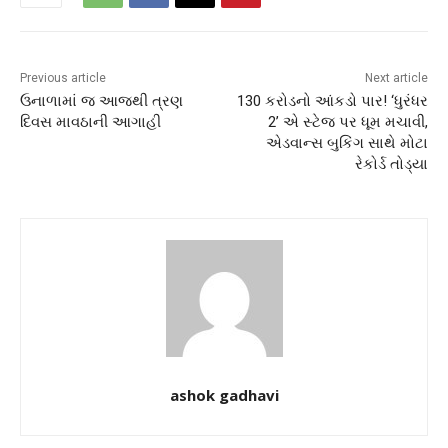
Previous article
Next article
ઉનાળામાં જ આજથી ત્રણ
130 કરોડનો આંકડો પાર! ‘ધુરંધર
દિવસ માવઠાની આગાહી
2’ એ સ્ટેજ પર ધૂમ મચાવી,
એડવાન્સ બુકિંગ સાથે મોટા
રેકોર્ડ તોડ્યા
ashok gadhavi