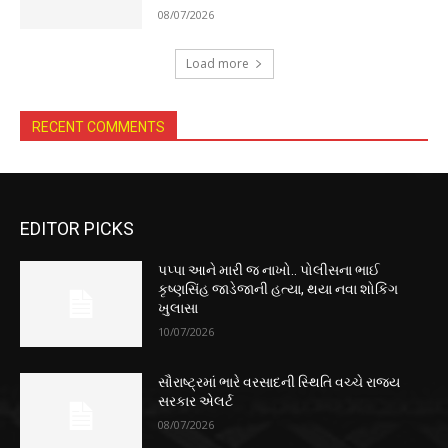
08/07/2026
Load more
RECENT COMMENTS
EDITOR PICKS
પપ્પા આને મારી જ નાખો.. પોલીસના ભાઈ
કૃષ્ણસિંહ જાડેજાની હત્યા, થયા નવા શોકિંગ
ખુલાસા
10/07/2026
સૌરાષ્ટ્રમાં ભારે વરસાદની સ્થિતિ વચ્ચે રાજ્ય
સરકાર એલર્ટ
08/07/2026