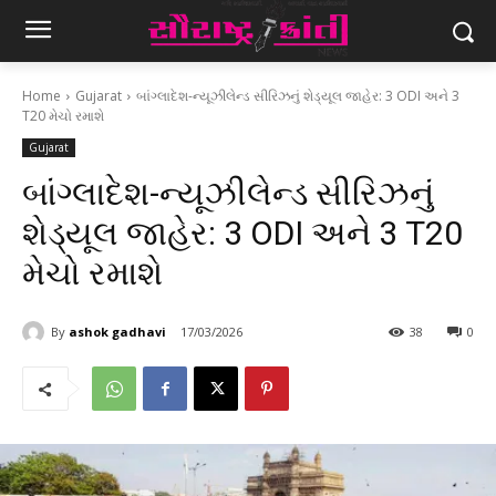
Home
Gujarat
બાંગ્લાદેશ-ન્યૂઝીલેન્ડ સીરિઝનું શેડ્યૂલ જાહેર: 3 ODI અને 3
T20 મેચો રમાશે
Gujarat
બાંગ્લાદેશ-ન્યૂઝીલેન્ડ સીરિઝનું
શેડ્યૂલ જાહેર: 3 ODI અને 3 T20
મેચો રમાશે
By
ashok gadhavi
17/03/2026
38
0