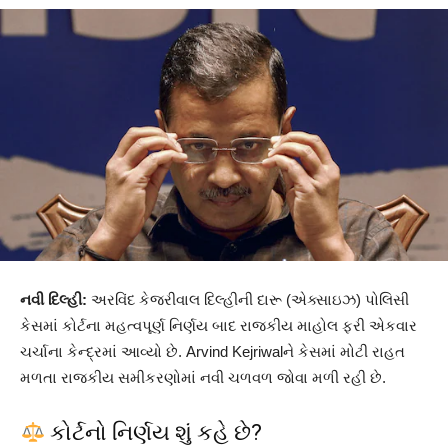
નવી દિલ્હી:
અરવિંદ કેજરીવાલ દિલ્હીની દારૂ (એક્સાઇઝ) પોલિસી
કેસમાં કોર્ટના મહત્વપૂર્ણ નિર્ણય બાદ રાજકીય માહોલ ફરી એકવાર
ચર્ચાના કેન્દ્રમાં આવ્યો છે. Arvind Kejriwalને કેસમાં મોટી રાહત
મળતા રાજકીય સમીકરણોમાં નવી ચળવળ જોવા મળી રહી છે.
કોર્ટનો નિર્ણય શું કહે છે?