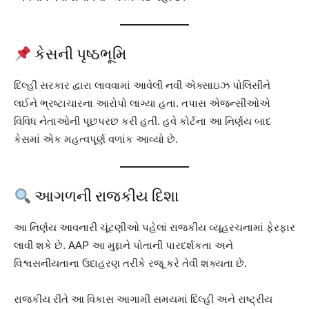
કેસની પૃષ્ઠભૂમિ
દિલ્હી સરકાર દ્વારા લાવવામાં આવેલી નવી એક્સાઇઝ પોલિસીને
લઈને ભ્રષ્ટાચારના આરોપો લાગ્યા હતા. તપાસ એજન્સીઓએ
વિવિધ નેતાઓની પૂછપરછ કરી હતી. હવે કોર્ટના આ નિર્ણય બાદ
કેસમાં એક મહત્વપૂર્ણ વળાંક આવ્યો છે.
આગળની રાજકીય દિશા
આ નિર્ણય આવનારી ચૂંટણીઓ પહેલાં રાજકીય વ્યૂહરચનામાં ફેરફાર
લાવી શકે છે. AAP આ મુદ્દાને પોતાની પારદર્શકતા અને
વિશ્વસનીયતાના ઉદાહરણ તરીકે રજૂ કરે તેવી શક્યતા છે.
રાજકીય રીતે આ વિકાસ આગામી સમયમાં દિલ્હી અને રાષ્ટ્રીય