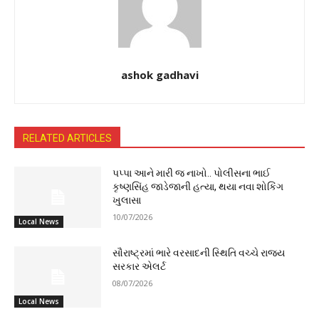
ashok gadhavi
RELATED ARTICLES
પપ્પા આને મારી જ નાખો.. પોલીસના ભાઈ
કૃષ્ણસિંહ જાડેજાની હત્યા, થયા નવા શોકિંગ
ખુલાસા
10/07/2026
Local News
સૌરાષ્ટ્રમાં ભારે વરસાદની સ્થિતિ વચ્ચે રાજ્ય
સરકાર એલર્ટ
08/07/2026
Local News