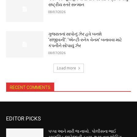
રાષ્ટ્રીય સ્તરે સન્માન
08/07/2026
ગુજરાતનાં સાપોનું ઝેર હવે બનશે
‘સંજીવની’: ‘એન્ટી-સ્નેક વેનમ’ બનાવવા માટે
કંપનીને સોંપાયું ઝેર
08/07/2026
Load more
RECENT COMMENTS
EDITOR PICKS
પપ્પા આને મારી જ નાખો.. પોલીસના ભાઈ