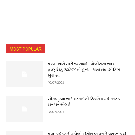
MOST POPULAR
પપ્પા આને મારી જ નાખો.. પોલીસના ભાઈ
કૃષ્ણસિંહ જાડેજાની હત્યા, થયા નવા શોકિંગ
ખુલાસા
10/07/2026
સૌરાષ્ટ્રમાં ભારે વરસાદની સ્થિતિ વચ્ચે રાજ્ય
સરકાર એલર્ટ
08/07/2026
૫૫૦ વર્ષ જૂની હવેલી સંગીત પરંપરાને પ્રાપ્ત થયું