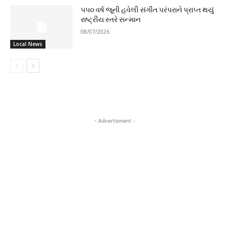
૫૫૦ વર્ષ જૂની હવેલી સંગીત પરંપરાને પ્રાપ્ત થયું
રાષ્ટ્રીય સ્તરે સન્માન
08/07/2026
Local News
- Advertisment -