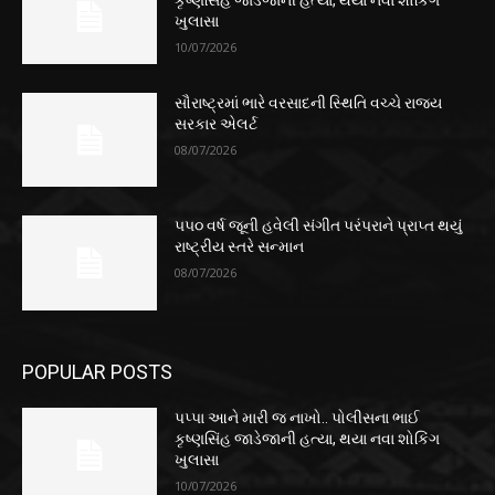
કૃષ્ણસિંહ જાડેજાની હત્યા, થયા નવા શોકિંગ
ખુલાસા
10/07/2026
સૌરાષ્ટ્રમાં ભારે વરસાદની સ્થિતિ વચ્ચે રાજ્ય
સરકાર એલર્ટ
08/07/2026
૫૫૦ વર્ષ જૂની હવેલી સંગીત પરંપરાને પ્રાપ્ત થયું
રાષ્ટ્રીય સ્તરે સન્માન
08/07/2026
POPULAR POSTS
પપ્પા આને મારી જ નાખો.. પોલીસના ભાઈ
કૃષ્ણસિંહ જાડેજાની હત્યા, થયા નવા શોકિંગ
ખુલાસા
10/07/2026