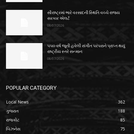
સૌરાષ્ટ્રમાં ભારે વરસાદની સ્થિતિ વચ્ચે રાજ્ય
સરકાર એલર્ટ
08/07/2026
૫૫૦ વર્ષ જૂની હવેલી સંગીત પરંપરાને પ્રાપ્ત થયું
રાષ્ટ્રીય સ્તરે સન્માન
08/07/2026
POPULAR CATEGORY
Local News
362
ગુજરાત
188
રાજકોટ
85
બિઝનેસ
75