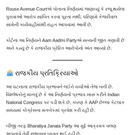
Rouse Avenue Courtએ પોતાના નિર્ણયમાં જણાવ્યું કે રજૂ થયેલા
પુરાવાઓ આરોપ સાબિત કરવા પૂરતા નથી. પરિણામે કેજરીવાલ
સામેની કાર્યવાહીમાંથી રાહત આપવામાં આવી છે.
કોર્ટના આ નિર્ણયને Aam Aadmi Partyએ સત્યની જીત ગણાવી છે
અને કહ્યું છે કે રાજકીય પ્રેરિત આરોપોનો અંત આવ્યો છે.
રાજકીય પ્રતિક્રિયાઓ
આ ઘટનાના રાજકીય પ્રભાવને લઈને ચર્ચાઓ તેજ બની છે.
વિશ્લેષકોનું માનવું છે કે આ નિર્ણયનો પ્રભાવ ખાસ કરીને Indian
National Congress પર પડી શકે છે, કારણ કે AAP છેલ્લા કેટલાક
સમયમાં કોંગ્રેસના મતબેંકમાં પ્રવેશ કરી રહી છે.
બીજી તરફ Bharatiya Janata Party આ મુદ્દે આક્રમક વલણ
અપનાવે તેવી સંભાવના વ્યક્ત થઈ રહી છે.