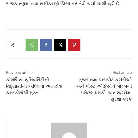
રાજકારણમાં નવા સમીકરણો ઊભા કરે તેવી ચર્ચા ચાલી રહી છે.
Previous article
Next article
કોલંબિયા યુનિવર્સિટીની
ગુજરાતમાં પાસપોર્ટ કચેરીઓ
વિદ્યાર્થીની એલ્મિના અઘાયેવા
અને પોસ્ટ ઓફિસોને બોમ્બની
કસ્ટડીમાંથી મુક્ત
ઇમેઇલ ધમકી, ચાર શહેરોમાં
સુરક્ષા કડક