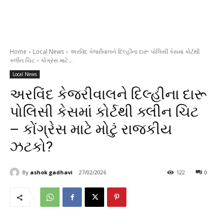
Home
Local News
અરવિંદ કેજરીવાલને દિલ્હીના દારૂ પોલિસી કેસમાં કોર્ટથી
ક્લીન ચિટ – કોંગ્રેસ માટે...
Local News
અરવિંદ કેજરીવાલને દિલ્હીના દારૂ
પોલિસી કેસમાં કોર્ટથી ક્લીન ચિટ
– કોંગ્રેસ માટે મોટું રાજકીય
ઝટકો?
By
ashok gadhavi
27/02/2026
122
0