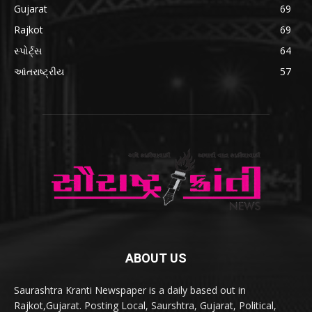
Gujarat
69
Rajkot
69
સ્પોર્ટ્સ
64
આંતરાષ્ટ્રીય
57
ABOUT US
Saurashtra Kranti Newspaper is a daily based out in
Rajkot,Gujarat. Posting Local, Saurshtra, Gujarat, Political,