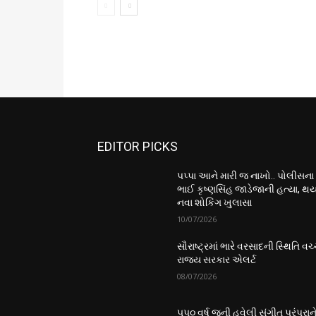
EDITOR PICKS
પપ્પા આને મારી જ નાખો.. પોલીસના
ભાઈ કૃષ્ણસિંહ જાડેજાની હત્યા, થય
નવા શોકિંગ ખુલાસા
10/07/2026
સૌરાષ્ટ્રમાં ભારે વરસાદની સ્થિતિ વચ્
રાજ્ય સરકાર એલર્ટ
08/07/2026
૫૫૦ વર્ષ જૂની હવેલી સંગીત પરંપરાન