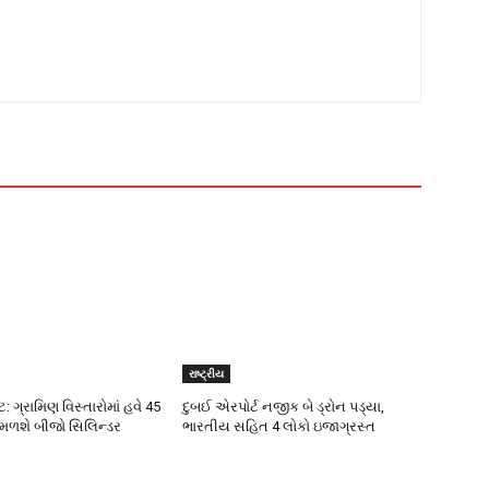
રાષ્ટ્રીય
 ગ્રામિણ વિસ્તારોમાં હવે 45
દુબઈ એરપોર્ટ નજીક બે ડ્રોન પડ્યા,
મળશે બીજો સિલિન્ડર
ભારતીય સહિત 4 લોકો ઇજાગ્રસ્ત