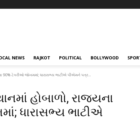
OCAL NEWS
RAJKOT
POLITICAL
BOLLYWOOD
SPOR
ના 90% ટેકરીઓ જોખમમાં; ધારાસભ્ય ભાટીએ પીએમને પત્ર...
ાનમાં હોબાળો, રાજ્યના
ાં; ધારાસભ્ય ભાટીએ
ો