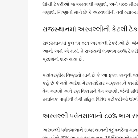
ઊંચી ટેકરીઓ જ અરવલ્લી ગણાશે, અને ૫૦૦ મીટરની 
ગણાશે. નિષ્ણાતો માને છે કે અરવલ્લીની નવી વ્યાખ્
રાજસ્થાનમાં અરવલ્લીની કેટલી ટે
રાજસ્થાનમાં કુલ ૧૨,૦૮૧ અરવલ્લી ટેકરીઓ છે. જેમ
આનો અર્થ એ થયો કે રાજ્યની લગભગ ૯૦% ટેકરીઓ ન
પ્રદર્શનો શરૂ થયા છે.
પર્યાવરણીય નિષ્ણાતો માને છે કે આ ફક્ત કાનૂની વ્
કહે છે કે નવો આદેશ ગેરકાયદેસર ખાણકામને કાયદેસ
વેગ આપશે અને રણ વિકાસને વેગ આપશે, જેની સીધી 
સ્થાનિક પાણીની તંગી સહિત વિવિધ કટોકટીઓ ઊભી
અરવલ્લી પર્વતમાળાનો ૮૦% ભાગ રા
અરવલ્લી પર્વતમાળાને રાજસ્થાનની જીવનરેખા માનવા
લંબાઈનો 80% ભાગ રાજસ્થાનના 15 જિલ્લાઓમાંથી