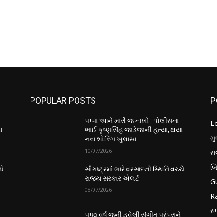
POPULAR POSTS
P
પપ્પા આને મારી જ નાખો.. પોલીસના
L
ા
ભાઈ કૃષ્ણસિંહ જાડેજાની હત્યા, થયા
ગુ
નવા શોકિંગ ખુલાસા
10/07/2026
ર
બ
ચે
સૌરાષ્ટ્રમાં ભારે વરસાદની સ્થિતિ વચ્ચે
રાજ્ય સરકાર એલર્ટ
Gu
08/07/2026
Ra
સ્પ
ે
૫૫૦ વર્ષ જૂની હવેલી સંગીત પરંપરાને