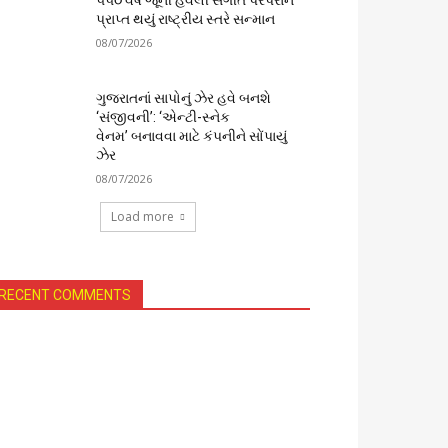
૫૫૦ વર્ષ જૂની હવેલી સંગીત પરંપરાને
પ્રાપ્ત થયું રાષ્ટ્રીય સ્તરે સન્માન
08/07/2026
ગુજરાતનાં સાપોનું ઝેર હવે બનશે
‘સંજીવની’: ‘એન્ટી-સ્નેક
વેનમ’ બનાવવા માટે કંપનીને સોંપાયું
ઝેર
08/07/2026
Load more
RECENT COMMENTS