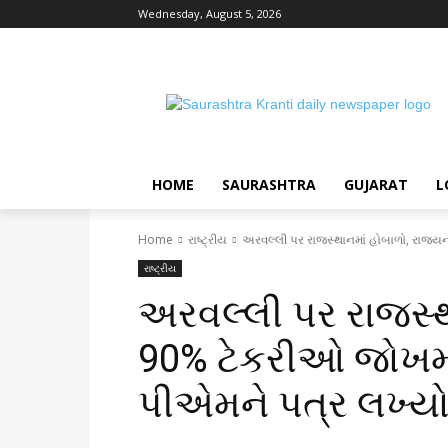
Wednesday, August 5, 2026
HOME
SAURASHTRA
GUJARAT
L
Home
રાષ્ટ્રીય
અરવલ્લી પર રાજસ્થાનમાં હોબાળો, રાજ્ય
રાષ્ટ્રીય
અરવલ્લી પર રાજસ્થ
90% ટેકરીઓ જોખમમ
પીએમને પત્ર લખ્ય