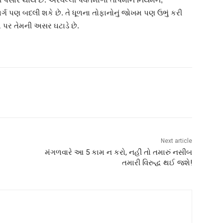
ાર્ગ પણ બદલી શકે છે. તે ધૂળના તોફાનોનું જોખમ પણ ઉભું કરી
ો પર તેમની અસર ઘટાડે છે.
Next article
મંગળવારે આ 5 કામ ન કરો, નહીં તો તમારું નસીબ
તમારી વિરુદ્ધ થઈ જશે!