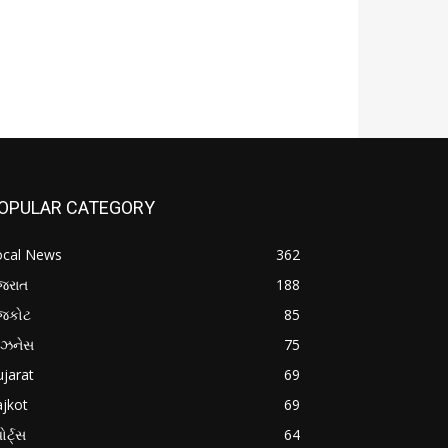
OPULAR CATEGORY
ocal News
362
જરાત
188
ાજકોટ
85
િઝનેસ
75
jarat
69
jkot
69
ોર્ટ્સ
64