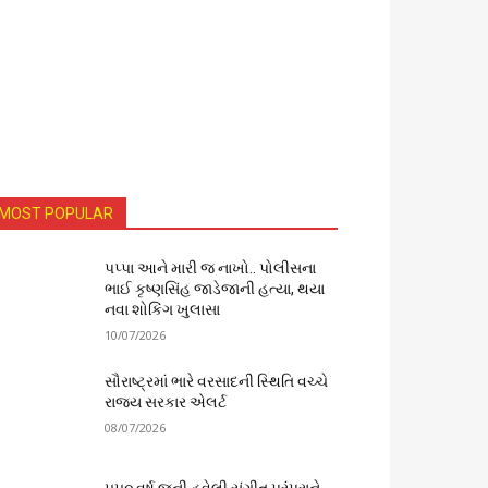
MOST POPULAR
પપ્પા આને મારી જ નાખો.. પોલીસના
ભાઈ કૃષ્ણસિંહ જાડેજાની હત્યા, થયા
નવા શોકિંગ ખુલાસા
10/07/2026
સૌરાષ્ટ્રમાં ભારે વરસાદની સ્થિતિ વચ્ચે
રાજ્ય સરકાર એલર્ટ
08/07/2026