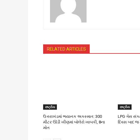
RELATED ARTICLES
રાષ્ટ્રીય
રાષ્ટ્રીય
ઉત્તરાખંડમાં ભયાનક અકસ્માત: 300
LPG ગેસ સંકટ:
મીટર ઊંડી ખીણમાં બોલેરો ખાબકી, 8ના
દિવસ બાદ જ 
મોત