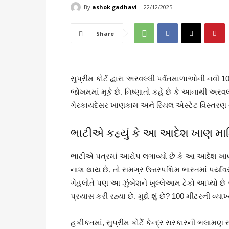
By
ashok gadhavi
22/12/2025
Share
સુપ્રીમ કોર્ટ દ્વારા અરવલ્લી પર્વતમાળાઓની નવી 
જોખમમાં મૂકે છે. નિષ્ણાતો કહે છે કે આનાથી અરવ
ગેરકાયદેસર ખાણકામ અને રિયલ એસ્ટેટ વિસ્તરણ થશે
ભાટીએ કહ્યું કે આ આદેશ ખાણ મ
ભાટીએ પત્રમાં આરોપ લગાવ્યો છે કે આ આદેશ ખ
નાશ થાય છે, તો સમગ્ર ઉત્તરપશ્ચિમ ભારતમાં પર્યા
ગેહલોતે પણ આ ઝુંબેશને ખુલ્લેઆમ ટેકો આપ્યો છે 
પ્રયાસ કરી રહ્યા છે. મુદ્દો શું છે? 100 મીટરની વ્ય
હકીકતમાં, સુપ્રીમ કોર્ટે કેન્દ્ર સરકારની ભલામણ