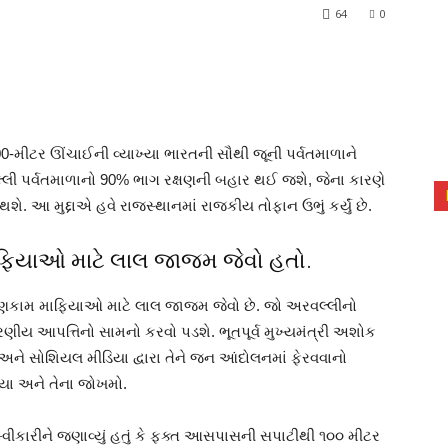
64
0
100-મીટર ઊંચાઈની વ્યાખ્યા ભારતની સૌથી જૂની પર્વતમાળાને
લ્લી પર્વતમાળાનો 90% ભાગ રક્ષણની બહાર થઈ જશે, જેના કારણે
. આ મુદ્દાએ હવે રાજસ્થાનમાં રાજકીય તોફાન ઉભું કર્યું છે.
ાફિયાઓ માટે લાલ જાજમ જેવો હતો.
ાણકામ માફિયાઓ માટે લાલ જાજમ જેવો છે. જો અરવલ્લીનો
વરણીય આપત્તિનો સામનો કરવો પડશે. ભૂતપૂર્વ મુખ્યમંત્રી અશોક
અને સોશિયલ મીડિયા દ્વારા તેને જન આંદોલનમાં ફેરવવાનો
ાખ્યા અને તેના જોખમો.
 સ્વીકારીને જણાવ્યું હતું કે ફક્ત આસપાસની સપાટીથી ૧૦૦ મીટર