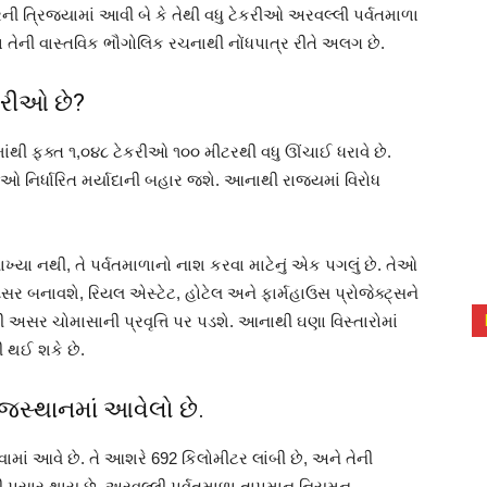
ત્રિજ્યામાં આવી બે કે તેથી વધુ ટેકરીઓ અરવલ્લી પર્વતમાળા
યા તેની વાસ્તવિક ભૌગોલિક રચનાથી નોંધપાત્ર રીતે અલગ છે.
કરીઓ છે?
ાંથી ફક્ત ૧,૦૪૮ ટેકરીઓ ૧૦૦ મીટરથી વધુ ઊંચાઈ ધરાવે છે.
િર્ધારિત મર્યાદાની બહાર જશે. આનાથી રાજ્યમાં વિરોધ
યાખ્યા નથી, તે પર્વતમાળાનો નાશ કરવા માટેનું એક પગલું છે. તેઓ
ર બનાવશે, રિયલ એસ્ટેટ, હોટેલ અને ફાર્મહાઉસ પ્રોજેક્ટ્સને
અસર ચોમાસાની પ્રવૃત્તિ પર પડશે. આનાથી ઘણા વિસ્તારોમાં
 થઈ શકે છે.
જસ્થાનમાં આવેલો છે.
માં આવે છે. તે આશરે 692 કિલોમીટર લાંબી છે, અને તેની
 પસાર થાય છે. અરવલ્લી પર્વતમાળા તાપમાન નિયમન,