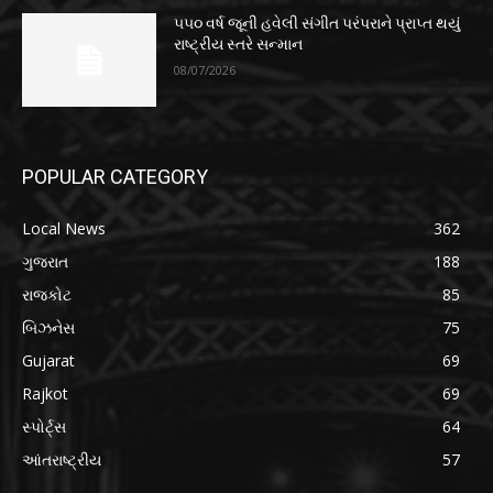
૫૫૦ વર્ષ જૂની હવેલી સંગીત પરંપરાને પ્રાપ્ત થયું
રાષ્ટ્રીય સ્તરે સન્માન
08/07/2026
POPULAR CATEGORY
Local News
362
ગુજરાત
188
રાજકોટ
85
બિઝનેસ
75
Gujarat
69
Rajkot
69
સ્પોર્ટ્સ
64
આંતરાષ્ટ્રીય
57