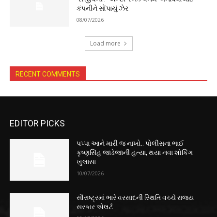
કંપનીને સોંપાયું ઝેર
08/07/2026
Load more
RECENT COMMENTS
EDITOR PICKS
પપ્પા આને મારી જ નાખો.. પોલીસના ભાઈ
કૃષ્ણસિંહ જાડેજાની હત્યા, થયા નવા શોકિંગ
ખુલાસા
10/07/2026
સૌરાષ્ટ્રમાં ભારે વરસાદની સ્થિતિ વચ્ચે રાજ્ય
સરકાર એલર્ટ