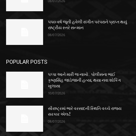
08/07/2026
૫૫૦ વર્ષ જૂની હવેલી સંગીત પરંપરાને પ્રાપ્ત થયું
રાષ્ટ્રીય સ્તરે સન્માન
08/07/2026
POPULAR POSTS
પપ્પા આને મારી જ નાખો.. પોલીસના ભાઈ
કૃષ્ણસિંહ જાડેજાની હત્યા, થયા નવા શોકિંગ
ખુલાસા
10/07/2026
સૌરાષ્ટ્રમાં ભારે વરસાદની સ્થિતિ વચ્ચે રાજ્ય
સરકાર એલર્ટ
08/07/2026