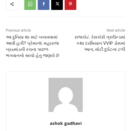
Previous article
Next article
આ દુનિયા શા માટે બનાવવામાં
રાજકોટ: રેસકોર્સ ગ્રાઉન્ડમાં
આવી હતી? પ્રેમાનંદ મહારાજ
કથા દરમિયાન VVIP ડોમમાં
બ્રહ્માંડની રચના પાછળ
આગ, મોટી દુર્ઘટના ટળી
ભગવાનનો સાચો હેતુ જણાવે છે
ashok gadhavi