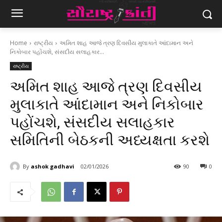
Home
રાષ્ટ્રીય
અમિત શાહ આજે ત્રણ દિવસીય મુલાકાતે આંદામાન અને
નિકોબાર પહોંચશે, સંસદીય સલાહકાર...
રાષ્ટ્રીય
અમિત શાહ આજે ત્રણ દિવસીય
મુલાકાતે આંદામાન અને નિકોબાર
પહોંચશે, સંસદીય સલાહકાર
સમિતિની બેઠકની અધ્યક્ષતા કરશે
By
ashok gadhavi
02/01/2026
90
0