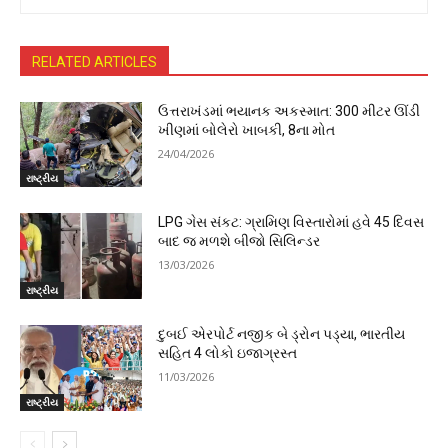
RELATED ARTICLES
ઉત્તરાખંડમાં ભયાનક અકસ્માત: 300 મીટર ઊંડી
ખીણમાં બોલેરો ખાબકી, 8ના મોત
24/04/2026
રાષ્ટ્રીય
LPG ગેસ સંકટ: ગ્રામિણ વિસ્તારોમાં હવે 45 દિવસ
બાદ જ મળશે બીજો સિલિન્ડર
13/03/2026
રાષ્ટ્રીય
દુબઈ એરપોર્ટ નજીક બે ડ્રોન પડ્યા, ભારતીય
સહિત 4 લોકો ઇજાગ્રસ્ત
11/03/2026
રાષ્ટ્રીય