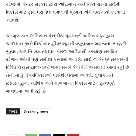
યોજાશે. કેન્દ્ર સરકાર દ્વારા આંદામાન અને નિકોબારના સર્વાંગી
વિકાસ માટે હાથ ધરાયેલા પગલાંની પ્રગતિ અંગે પણ ચર્ચા કરવામાં
આવશે.
આ મુલાકાત દરમિયાન કેન્દ્રીય ગૃહમંત્રી અમિત શાહ દ્વારા
આંદામાન અને નિકોબાર દ્વીપસમૂહની વ્યૂહાત્મક મહત્વતા, સરહદી
સુરક્ષા, આપત્તિ વ્યવસ્થાપન તેમજ આદિવાસી કલ્યાણ સંબંધિત
યોજનાઓની પણ સમીક્ષા કરવામાં આવશે. સાથે જ કેન્દ્ર સરકારની
વિવિધ વિકાસ યોજનાઓ જમીનસ્તરે કેવી રીતે અમલમાં આવી રહી છે
તેની માહિતી અધિકારીઓ પાસેથી લેવામાં આવશે. મુલાકાતને
દ્વીપસમૂહના આર્થિક અને માળખાગત વિકાસ માટે મહત્વપૂર્ણ
માનવામાં આવી રહી છે.
TAGS
Breaking news