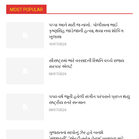
MOST POPULAR
પપ્પા આને મારી જ નાખો.. પોલીસના ભાઈ
કૃષ્ણસિંહ જાડેજાની હત્યા, થયા નવા શોકિંગ
ખુલાસા
10/07/2026
સૌરાષ્ટ્રમાં ભારે વરસાદની સ્થિતિ વચ્ચે રાજ્ય
સરકાર એલર્ટ
08/07/2026
૫૫૦ વર્ષ જૂની હવેલી સંગીત પરંપરાને પ્રાપ્ત થયું
રાષ્ટ્રીય સ્તરે સન્માન
08/07/2026
ગુજરાતનાં સાપોનું ઝેર હવે બનશે
‘સંજીવની’: ‘એન્ટી-સ્નેક વેનમ’ બનાવવા માટે