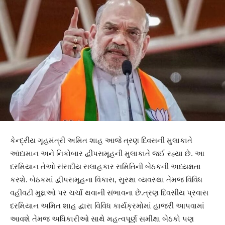
કેન્દ્રીય ગૃહમંત્રી અમિત શાહ આજે ત્રણ દિવસની મુલાકાતે
આંદામાન અને નિકોબાર દ્વીપસમૂહની મુલાકાતે જઈ રહ્યા છે. આ
દરમિયાન તેઓ સંસદીય સલાહકાર સમિતિની બેઠકની અધ્યક્ષતા
કરશે. બેઠકમાં દ્વીપસમૂહના વિકાસ, સુરક્ષા વ્યવસ્થા તેમજ વિવિધ
વહીવટી મુદ્દાઓ પર ચર્ચા થવાની સંભાવના છે.ત્રણ દિવસીય પ્રવાસ
દરમિયાન અમિત શાહ દ્વારા વિવિધ કાર્યક્રમોમાં હાજરી આપવામાં
આવશે તેમજ અધિકારીઓ સાથે મહત્વપૂર્ણ સમીક્ષા બેઠકો પણ