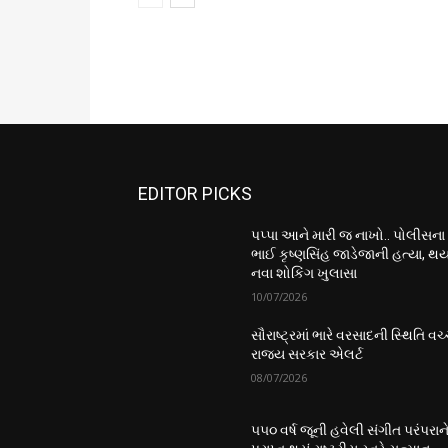
EDITOR PICKS
પપ્પા આને મારી જ નાખો.. પોલીસના
ભાઈ કૃષ્ણસિંહ જાડેજાની હત્યા, થય
નવા શોકિંગ ખુલાસા
10/07/2026
સૌરાષ્ટ્રમાં ભારે વરસાદની સ્થિતિ વચ્
રાજ્ય સરકાર એલર્ટ
08/07/2026
૫૫૦ વર્ષ જૂની હવેલી સંગીત પરંપરાન