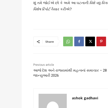
શું તમે જોઈએ છો કે અમે આ ઘટનાની
વિશે વધુ વિ
વિશેષ રિપોર્ટ
તૈયાર કરીએ?
Share
Previous article
આજે દેશ અને રાજ્યમાંથી મહત્વનાં સમાચાર – 28
જાન્યુઆરી 2026
ashok gadhavi