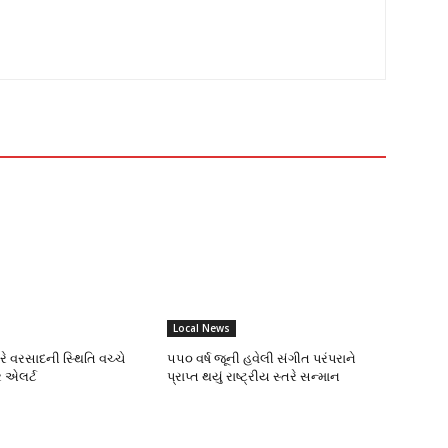
Local News
ભારે વરસાદની સ્થિતિ વચ્ચે
૫૫૦ વર્ષ જૂની હવેલી સંગીત પરંપરાને
 એલર્ટ
પ્રાપ્ત થયું રાષ્ટ્રીય સ્તરે સન્માન