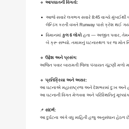
🔹
આપઘાતની વિગતો:
આજે સવારે લગભગ સવારે 8:45 વાગ્યે મુંબઈથી 
લેન્ડિંગ કરતી વખતે Runway પાસે ક્રેશ થઈ ગય
વિમાનમાં
કુલ 6 લોકો
હતા — અજીત પવાર, તેમન
બે ક્રૂ સભ્યો. તમામનું ઘટનાસ્થળ પર જ મોત નિર્
🔹
ઉદ્દેશ અને પ્રસંગ:
અજિત પવાર બારામતી જિલા પંચાયત ચૂંટણી મળો મ
🔹
પ્રતિક્રિયા અને અસર:
આ ઘટનાએ મહારાષ્ટ્રજ અને દેશભરમાં દુઃખ અને 
આ ઘટનાની વિગત મેળવવા અને પરિસ્થિતિનું મૂલ્યાંકન
📌
સંદર્ભ:
આ દુર્ઘટના અંગે વધુ માહિતી હજુ અનુસંધાન હેઠળ 