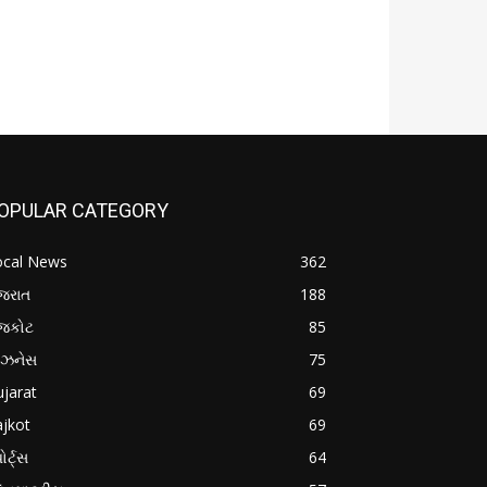
OPULAR CATEGORY
ocal News
362
જરાત
188
ાજકોટ
85
િઝનેસ
75
jarat
69
jkot
69
ોર્ટ્સ
64