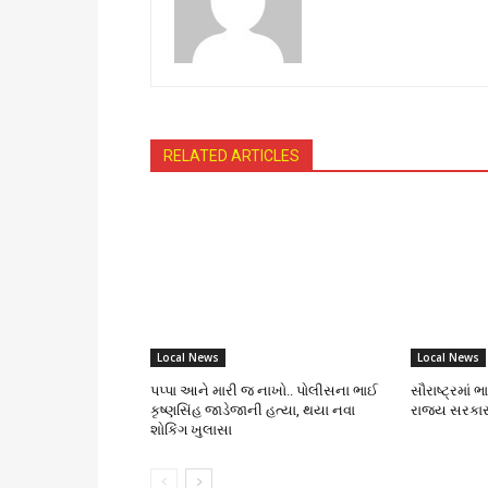
RELATED ARTICLES
Local News
Local News
પપ્પા આને મારી જ નાખો.. પોલીસના ભાઈ
સૌરાષ્ટ્રમાં 
કૃષ્ણસિંહ જાડેજાની હત્યા, થયા નવા
રાજ્ય સરકાર
શોકિંગ ખુલાસા