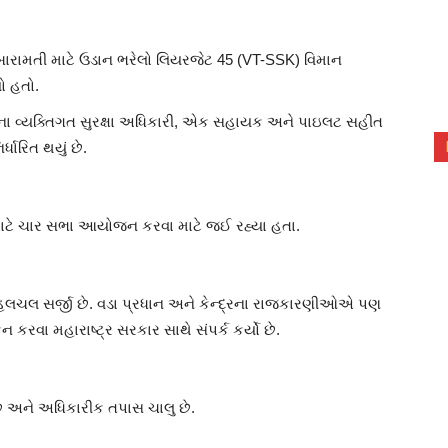
બારામતી માટે ઉડાન ભરેલો લિયરજેટ 45 (VT-SSK) વિમાન
ો હતો.
ા વ્યક્તિગત સુરક્ષા અધિકારી, એક સહાયક અને પાઇલટ સહીત
ધારિત થયું છે.
ાટે ચાર સભા આયોજન કરવા માટે જઈ રહ્યા હતા.
હલચલ સર્જી છે. વડા પ્રધાન અને કેન્દ્રના રાજકારણીઓએ પણ
 કરવા મહારાષ્ટ્ર સરકાર સાથે સંપર્ક કર્યો છે.
છે અને અધિકારીક તપાસ ચાલુ છે.