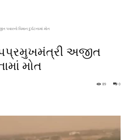
ત પવારનો વિમાન દુર્ઘટનામાં મોત
પપ્રમુખમંત્રી અજીત
નામાં મોત
89
0