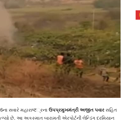
ના સવારે મહારાષ્‍ट્રના
ઉપપ્રમુખમંત્રી અજીત પવાર
સહિત
કળ્યો છે. આ અકસ્માત બારામતી એરપોર્ટની લેન્ડિંગ દરમિયાન