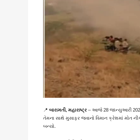
📍
બારામતી, મહારાષ્ટ્ર
– આજે 28 જાન્યુઆરી 2026
તેમના સાથે મુસાફર જવાનો વિમાન ક્રેશમાં મોત ની
બન્યો.