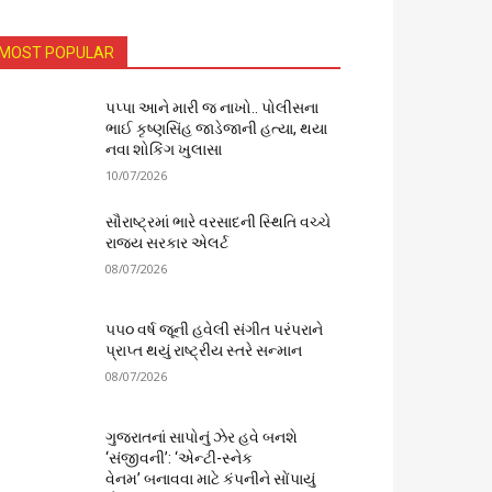
MOST POPULAR
પપ્પા આને મારી જ નાખો.. પોલીસના
ભાઈ કૃષ્ણસિંહ જાડેજાની હત્યા, થયા
નવા શોકિંગ ખુલાસા
10/07/2026
સૌરાષ્ટ્રમાં ભારે વરસાદની સ્થિતિ વચ્ચે
રાજ્ય સરકાર એલર્ટ
08/07/2026
૫૫૦ વર્ષ જૂની હવેલી સંગીત પરંપરાને
પ્રાપ્ત થયું રાષ્ટ્રીય સ્તરે સન્માન
08/07/2026
ગુજરાતનાં સાપોનું ઝેર હવે બનશે
‘સંજીવની’: ‘એન્ટી-સ્નેક
વેનમ’ બનાવવા માટે કંપનીને સોંપાયું