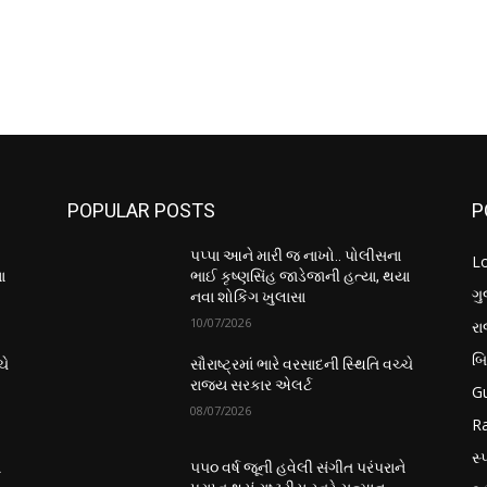
POPULAR POSTS
P
પપ્પા આને મારી જ નાખો.. પોલીસના
L
ા
ભાઈ કૃષ્ણસિંહ જાડેજાની હત્યા, થયા
ગુ
નવા શોકિંગ ખુલાસા
10/07/2026
ર
બ
ચે
સૌરાષ્ટ્રમાં ભારે વરસાદની સ્થિતિ વચ્ચે
રાજ્ય સરકાર એલર્ટ
Gu
08/07/2026
Ra
સ્પ
ે
૫૫૦ વર્ષ જૂની હવેલી સંગીત પરંપરાને