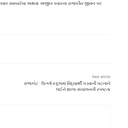
ગતવાર સમયરેખા
અથવા
અજીત પવારના રાજકીય જીવન પર
Next article
રાજકોટ : ઉત્કર્ષ સ્કૂલમાં વિદ્યાર્થી પડવાની ઘટનાને
લઈને શાળા સંચાલનની સ્પષ્ટતા