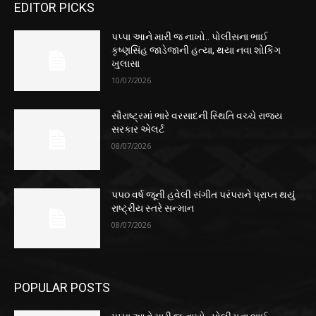
EDITOR PICKS
પપ્પા આને મારી જ નાખો.. પોલીસના ભાઈ
કૃષ્ણસિંહ જાડેજાની હત્યા, થયા નવા શોકિંગ
ખુલાસા
10/07/2026
સૌરાષ્ટ્રમાં ભારે વરસાદની સ્થિતિ વચ્ચે રાજ્ય
સરકાર એલર્ટ
08/07/2026
૫૫૦ વર્ષ જૂની હવેલી સંગીત પરંપરાને પ્રાપ્ત થયું
રાષ્ટ્રીય સ્તરે સન્માન
08/07/2026
POPULAR POSTS