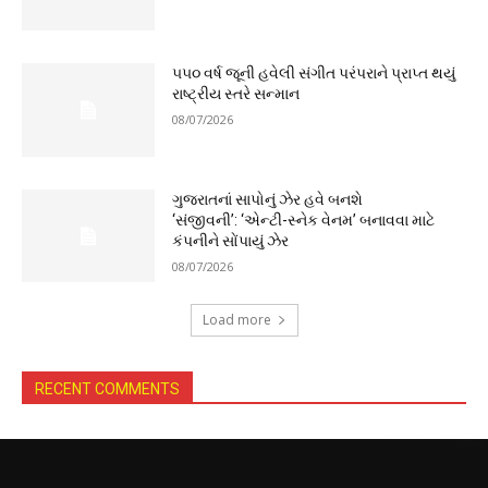
૫૫૦ વર્ષ જૂની હવેલી સંગીત પરંપરાને પ્રાપ્ત થયું
રાષ્ટ્રીય સ્તરે સન્માન
08/07/2026
ગુજરાતનાં સાપોનું ઝેર હવે બનશે
‘સંજીવની’: ‘એન્ટી-સ્નેક વેનમ’ બનાવવા માટે
કંપનીને સોંપાયું ઝેર
08/07/2026
Load more
RECENT COMMENTS