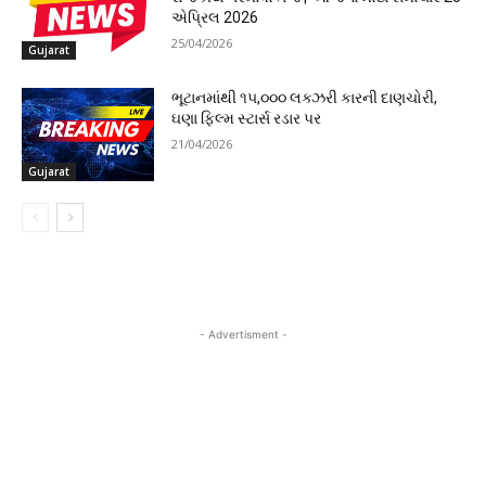
એપ્રિલ 2026
25/04/2026
Gujarat
ભૂટાનમાંથી ૧૫,૦૦૦ લક્ઝરી કારની દાણચોરી,
ઘણા ફિલ્મ સ્ટાર્સ રડાર પર
21/04/2026
Gujarat
- Advertisment -