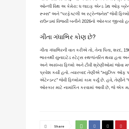
ઓન્લી વિથ અ કેમેરા: ધ લાઇફ એન્ડ ડેથ ઓફ બ્રેન્ટ
રૂમ્સ” અને “પરફેક્ટલી અ સ્ટ્રેન્જનેસ” જેવી ફિલ્મ
રાઉન્ડમાં વિજયી બનીને 2026નો ઓસ્કાર જીત્યો હ
ગીતા ગંધાભિર કોણ છે?
ગીતા ગંધાભિરની વાત કરીએ તો, તેના પિતા, શરદ, 1
ભારતથી યુનાઇટેડ સ્ટેટ્સ સ્થળાંતરિત થયા હતા અને
અને અસંખ્ય ફિલ્મો અને ટીવી શ્રેણીઓમાં જોવા 
પ્રવેશ કર્યો હતો. ત્યારબાદ તેણીએ “મ્યુઝિક ઓફ પ્રુ
એટેન્ડન્ટ” જેવી ફિલ્મોમાં કામ કર્યું છે. હવે, તેણી
ઓસ્કાર માટે નામાંકિત કરવામાં આવી છે, જે એક મહત્
Share