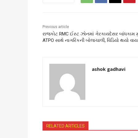
Previous article
રાજકોટ RMC ઈસ્ટ ઝોનમાં ગેરકાયદેસર બાંધકામ મુદ્
ATPO સાથે નાગરિકની બોલાચાલી, વિડિયો થયો વા
ashok gadhavi
RELATED ARTICLES