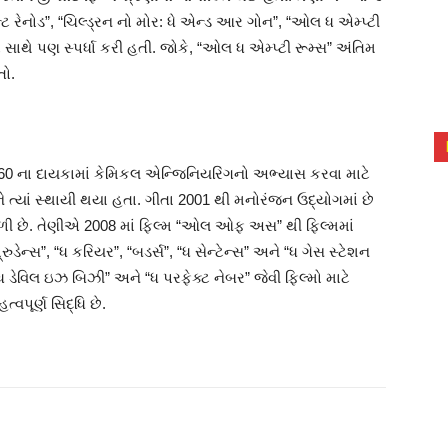
 રેનોડ”, “ચિલ્ડ્રન નો મોર: ધે એન્ડ આર ગોન”, “ઓલ ધ એમ્પ્ટી
ો સાથે પણ સ્પર્ધા કરી હતી. જોકે, “ઓલ ધ એમ્પ્ટી રૂમ્સ” અંતિમ
તો.
960 ના દાયકામાં કેમિકલ એન્જિનિયરિંગનો અભ્યાસ કરવા માટે
 ત્યાં સ્થાયી થયા હતા. ગીતા 2001 થી મનોરંજન ઉદ્યોગમાં છે
મળી છે. તેણીએ 2008 માં ફિલ્મ “ઓલ ઓફ અસ” થી ફિલ્મમાં
ડેન્સ”, “ધ કરિયર”, “બડર્સ”, “ધ સેન્ટેન્સ” અને “ધ ગેસ સ્ટેશન
ને “ધ ડેવિલ ઇઝ બિઝી” અને “ધ પરફેક્ટ નેબર” જેવી ફિલ્મો માટે
વપૂર્ણ સિદ્ધિ છે.