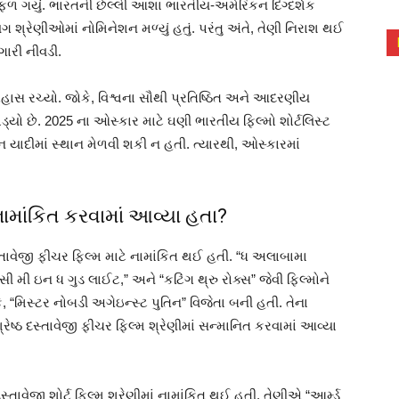
્ફળ ગયું. ભારતની છેલ્લી આશા ભારતીય-અમેરિકન દિગ્દર્શક
શ્રેણીઓમાં નોમિનેશન મળ્યું હતું. પરંતુ અંતે, તેણી નિરાશ થઈ
ારી નીવડી.
હાસ રચ્યો. જોકે, વિશ્વના સૌથી પ્રતિષ્ઠિત અને આદરણીય
્યો છે. 2025 ના ઓસ્કાર માટે ઘણી ભારતીય ફિલ્મો શોર્ટલિસ્ટ
યાદીમાં સ્થાન મેળવી શકી ન હતી. ત્યારથી, ઓસ્કારમાં
નામાંકિત કરવામાં આવ્યા હતા?
 દસ્તાવેજી ફીચર ફિલ્મ માટે નામાંકિત થઈ હતી. “ધ અલાબામા
સી મી ઇન ધ ગુડ લાઈટ,” અને “કટિંગ થ્રુ રોક્સ” જેવી ફિલ્મોને
 “મિસ્ટર નોબડી અગેઇન્સ્ટ પુતિન” વિજેતા બની હતી. તેના
શ્રેષ્ઠ દસ્તાવેજી ફીચર ફિલ્મ શ્રેણીમાં સન્માનિત કરવામાં આવ્યા
દસ્તાવેજી શોર્ટ ફિલ્મ શ્રેણીમાં નામાંકિત થઈ હતી. તેણીએ “આર્મ્ડ