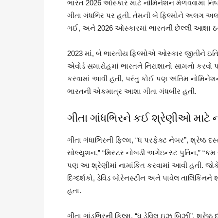
ભારત 2026 ઓસ્કાર માટે નોમિનેશન મેળવવામાં નિષ
ગીતા ગંધભિર પર હતી. તેમની બે ફિલ્મોને અલગ અલગ 
ગઈ, અને 2026 ઓસ્કારમાં ભારતની છેલ્લી આશા ઠગ
2023 માં, બે ભારતીય ફિલ્મોએ ઓસ્કાર જીતીને ઇતિ
એવોર્ડ સમારોહમાં ભારતને નિરાશાનો સામનો કરવો પડ
કરવામાં આવી હતી, પરંતુ કોઈ પણ અંતિમ નોમિનેશન 
ભારતની એકમાત્ર આશા ગીતા ગંધબીર હતી.
ગીતા ગાંધભિરને કઈ શ્રેણીઓ માટે 
ગીતા ગંધાભિરની ફિલ્મ, “ધ પરફેક્ટ નેબર”, શ્રેષ્ઠ
સોલ્યુશન,” “મિસ્ટર નોબડી અગેઇન્સ્ટ પુતિન,” “કમ 
પણ આ શ્રેણીમાં નામાંકિત કરવામાં આવી હતી. જોકે,
દિગ્દર્શકો, ડેવિડ બોરેનસ્ટીન અને પાવેલ તાલિંકિનને 
હતા.
ગીતા ગાંડભિરની ફિલ્મ, “ધ ડેવિલ ઇઝ બિઝી”, શ્રેષ્ઠ 