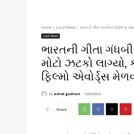
Home
Local News
ભારતની ગીતા ગંધબીરને 2026 ના ઓસ્કા
Local News
ભારતની ગીતા ગંધબી
મોટો ઝટકો લાગ્યો, ક
ફિલ્મો એવોર્ડ્સ મેળ
By
ashok gadhavi
16/03/2026
Share