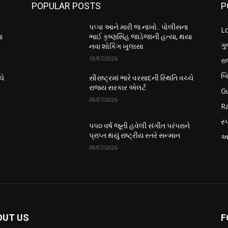
POPULAR POSTS
P
પપ્પા આને મારી જ નાખો.. પોલીસના
L
ા
ભાઈ કૃષ્ણસિંહ જાડેજાની હત્યા, થયા
ગુ
નવા શોકિંગ ખુલાસા
10/07/2026
ર
બ
ચે
સૌરાષ્ટ્રમાં ભારે વરસાદની સ્થિતિ વચ્ચે
રાજ્ય સરકાર એલર્ટ
Gu
08/07/2026
Ra
સ્પ
ે
૫૫૦ વર્ષ જૂની હવેલી સંગીત પરંપરાને
પ્રાપ્ત થયું રાષ્ટ્રીય સ્તરે સન્માન
આં
08/07/2026
OUT US
F