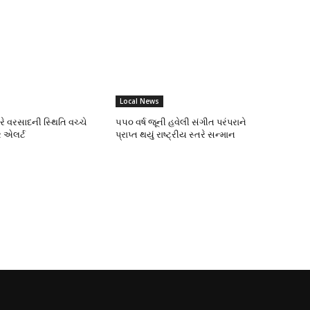
Local News
ભારે વરસાદની સ્થિતિ વચ્ચે
૫૫૦ વર્ષ જૂની હવેલી સંગીત પરંપરાને
 એલર્ટ
પ્રાપ્ત થયું રાષ્ટ્રીય સ્તરે સન્માન