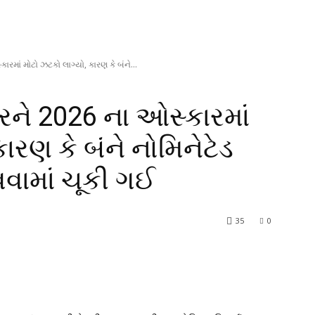
રમાં મોટો ઝટકો લાગ્યો, કારણ કે બંને...
રને 2026 ના ઓસ્કારમાં
ારણ કે બંને નોમિનેટેડ
વવામાં ચૂકી ગઈ
35
0