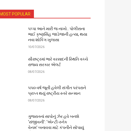
MOST POPULAR
પપ્પા આને મારી જ નાખો.. પોલીસના
ભાઈ કૃષ્ણસિંહ જાડેજાની હત્યા, થયા
નવા શોકિંગ ખુલાસા
10/07/2026
સૌરાષ્ટ્રમાં ભારે વરસાદની સ્થિતિ વચ્ચે
રાજ્ય સરકાર એલર્ટ
08/07/2026
૫૫૦ વર્ષ જૂની હવેલી સંગીત પરંપરાને
પ્રાપ્ત થયું રાષ્ટ્રીય સ્તરે સન્માન
08/07/2026
ગુજરાતનાં સાપોનું ઝેર હવે બનશે
‘સંજીવની’: ‘એન્ટી-સ્નેક
વેનમ’ બનાવવા માટે કંપનીને સોંપાયું