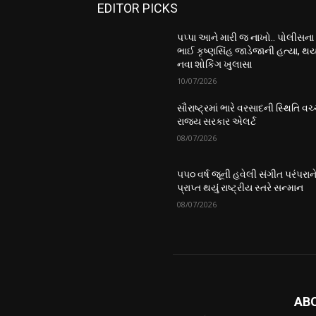
EDITOR PICKS
પપ્પા આને મારી જ નાખો.. પોલીસના
ભાઈ કૃષ્ણસિંહ જાડેજાની હત્યા, થય
નવા શોકિંગ ખુલાસા
10/07/2026
સૌરાષ્ટ્રમાં ભારે વરસાદની સ્થિતિ વચ્
રાજ્ય સરકાર એલર્ટ
08/07/2026
૫૫૦ વર્ષ જૂની હવેલી સંગીત પરંપરાન
પ્રાપ્ત થયું રાષ્ટ્રીય સ્તરે સન્માન
08/07/2026
AB