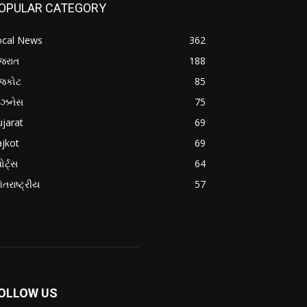
OPULAR CATEGORY
ocal News
362
જરાત
188
ાજકોટ
85
િઝનેસ
75
jarat
69
jkot
69
ોર્ટ્સ
64
તરાષ્ટ્રીય
57
OLLOW US