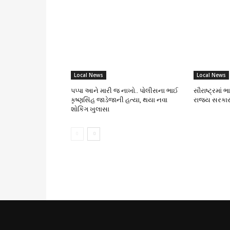
Local News
Local News
પપ્પા આને મારી જ નાખો.. પોલીસના ભાઈ
સૌરાષ્ટ્રમાં 
કૃષ્ણસિંહ જાડેજાની હત્યા, થયા નવા
રાજ્ય સરકાર
શોકિંગ ખુલાસા