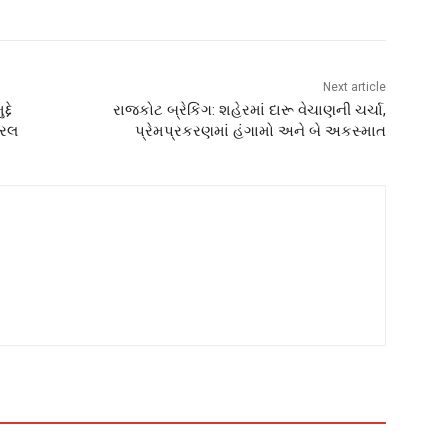
Next article
દે
રાજકોટ બ્રેકિંગ: શહેરમાં દારૂ વેચાણની ચર્ચા,
યરલ
પ્રેમપ્રકરણમાં હંગામો અને બે અકસ્માત