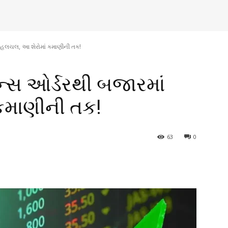
ં હલચલ, આ શેરોમાં કમાણીની તક!
ન્સ ઓર્ડરથી બજારમાં
કમાણીની તક!
63
0