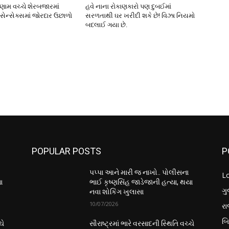
િણામ વચ્ચે શેરબજારમાં
હવે નાના રોકાણકારો પણ દુબઈમાં
 સેન્સેક્સમાં જોરદાર ઉછાળો
સરળતાથી ઘર ખરીદી શકે છે! વિઝા નિયમો
બદલાઈ ગયા છે.
POPULAR POSTS
P
પપ્પા આને મારી જ નાખો.. પોલીસના
L
ા
ભાઈ કૃષ્ણસિંહ જાડેજાની હત્યા, થયા
ગુ
નવા શોકિંગ ખુલાસા
10/07/2026
ર
બ
ચે
સૌરાષ્ટ્રમાં ભારે વરસાદની સ્થિતિ વચ્ચે