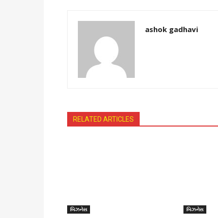
ashok gadhavi
RELATED ARTICLES
બિઝનેસ
બિઝનેસ