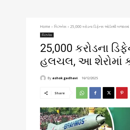
Home
બિઝનેસ
25,000 કરોડના ડિફેન્સ ઓર્ડરથી બજારમા
બિઝનેસ
25,000 કરોડના ડિફે
હલચલ, આ શેરોમાં 
By
ashok gadhavi
16/12/2025
Share