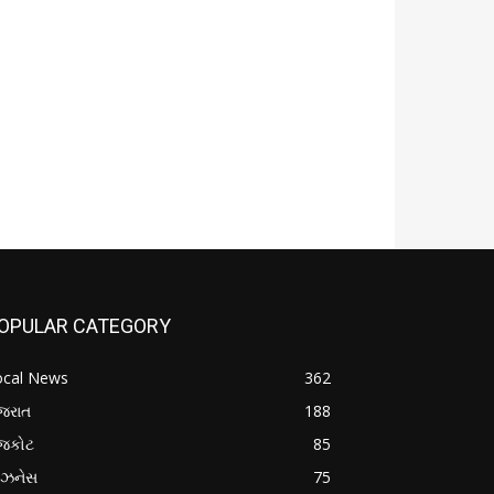
OPULAR CATEGORY
ocal News
362
જરાત
188
ાજકોટ
85
િઝનેસ
75