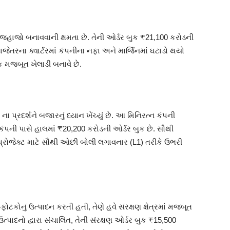
 જહાજો બનાવવાની ક્ષમતા છે. તેની ઓર્ડર બુક ₹21,100 કરોડની
ાજેતરના ક્વાર્ટરમાં કંપનીના નફા અને માર્જિનમાં ઘટાડો થયો
 એક મજબૂત ખેલાડી બનાવે છે.
 પ્રદર્શને બજારનું ધ્યાન ખેંચ્યું છે. આ મિનિરત્ન કંપની
 કંપની પાસે હાલમાં ₹20,200 કરોડની ઓર્ડર બુક છે. સૌથી
ટ” પ્રોજેક્ટ માટે સૌથી ઓછી બોલી લગાવનાર (L1) તરીકે ઉભરી
ટકોનું ઉત્પાદન કરતી હતી, તેણે હવે સંરક્ષણ ક્ષેત્રમાં મજબૂત
ત્પાદનો દ્વારા સંચાલિત, તેની સંરક્ષણ ઓર્ડર બુક ₹15,500