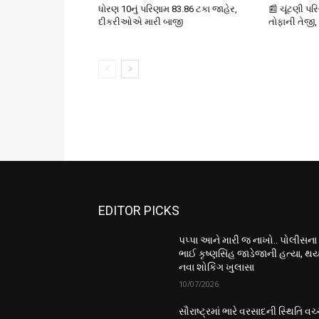
ધોરણ 10નું પરિણામ 83.86 ટકા જાહેર,
📰 ચૂંટણી પર
દીકરીઓએ મારી બાજી
તોફાની તેજી,
EDITOR PICKS
પપ્પા આને મારી જ નાખો.. પોલીસના
ભાઈ કૃષ્ણસિંહ જાડેજાની હત્યા, થય
નવા શોકિંગ ખુલાસા
10/07/2026
સૌરાષ્ટ્રમાં ભારે વરસાદની સ્થિતિ વચ્