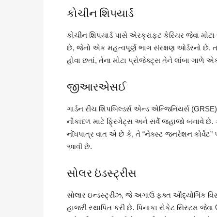
કોચીન શિપયાર્ડ
કોચીન શિપયાર્ડ પાસે એરક્રાફ્ટ કેરિયર જેવા મોટા
છે, જેનો એક મહત્વપૂર્ણ ભાગ સંરક્ષણ ઓર્ડરનો છે. ત
હોવા છતાં, તેના મોટા પ્રોજેક્ટ્સ તેને લાંબા ગાળે
જીઆરએસઈ
ગાર્ડન રીચ શિપબિલ્ડર્સ એન્ડ એન્જિનિયર્સ (GRSE) ના
નૌકાદળ માટે ફ્રિગેટ્સ અને સર્વે જહાજો બનાવે છે.
નોંધપાત્ર વાત એ છે કે, તે “નેક્સ્ટ જનરેશન કોર્વે
આવી છે.
સોલર ઇંડસ્ટ્રીસ
સોલાર ઇન્ડસ્ટ્રીઝ, જે અગાઉ ફક્ત ઔદ્યોગિક વિસ્ફો
હાજરી સ્થાપિત કરી છે. પિનાકા રોકેટ સિસ્ટમ જેવા ઉ