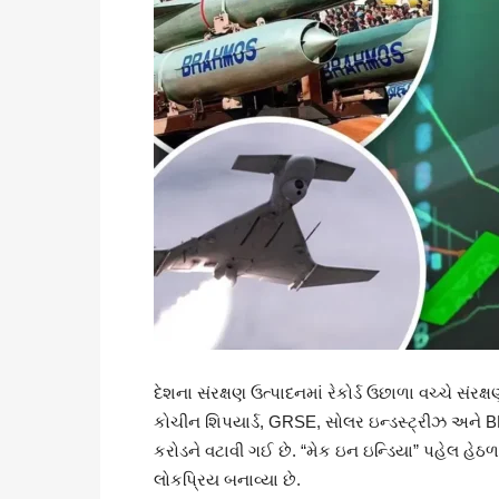
દેશના સંરક્ષણ ઉત્પાદનમાં રેકોર્ડ ઉછાળા વચ્ચે સંરક
કોચીન શિપયાર્ડ, GRSE, સોલર ઇન્ડસ્ટ્રીઝ અને 
કરોડને વટાવી ગઈ છે. “મેક ઇન ઇન્ડિયા” પહેલ હે
લોકપ્રિય બનાવ્યા છે.