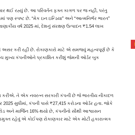
 પસાર થઈ રહ્યું છે. આ પરિવર્તન ફક્ત કાગળ પર જ નહીં, પરંતુ
 પણ સ્પષ્ટ છે. “મેક ઇન ઇન્ડિયા” અને “આત્મનિર્ભર ભારત”
નાણાકીય વર્ષ 2025 માં, દેશનું સંરક્ષણ ઉત્પાદન ₹1.54 લાખ
 અસર કરી રહી છે. રોકાણકારો માટે એ સમજવું મહત્વપૂર્ણ છે કે
 મુખ્ય કંપનીઓને પ્રકાશિત કરીશું જેમની ઓર્ડર બુક
 કરીએ. તે એક નવરત્ન સરકારી કંપની છે જે ભારતીય નૌકાદળ
ર 2025 સુધીમાં, કંપની પાસે ₹27,415 કરોડના ઓર્ડર હતા. જોકે
0 કરોડ અને માર્જિન 16% થયો છે, કંપનીનો સૌથી આશ્વાસન
દેવામુક્ત રહેવું એ કોઈપણ રોકાણકાર માટે એક મોટી હકારાત્મક