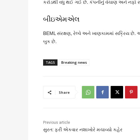
કરોડથી વધુ થઈ ગઈ છે. કંપનીનું વેચાણ અને નફો સત
બીઇએમએલ
BEML સંરક્ષણ, રેલ્વે અને ખાણકામમાં સક્રિય છે. 
બુક છે.
TAGS
Breaking news
Share
Previous article
સુરત: ફરી એકવાર નશાખોરે મચાવ્યો કહેર