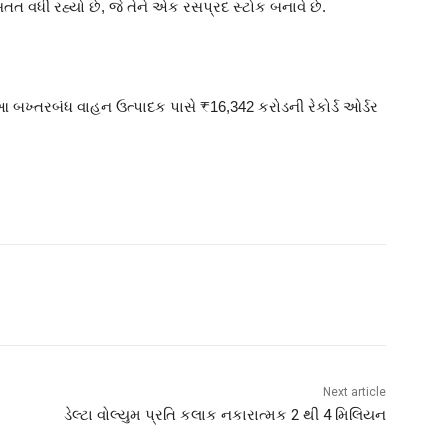
ત વધી રહ્યો છે, જે તેને એક રસપ્રદ સ્ટોક બનાવે છે.
આ બખ્તરબંધ વાહન ઉત્પાદક પાસે ₹16,342 કરોડની રેકોર્ડ ઓર્ડર
Next article
ડેલ્ટા વોલ્યુમ પ્રતિ કલાક નકારાત્મક 2 થી 4 મિલિયન