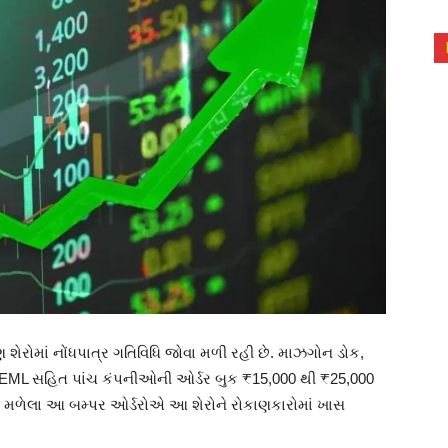
્ષણ શેરોમાં નોંધપાત્ર ગતિવિધિ જોવા મળી રહી છે. માઝગોન ડોક,
BEML સહિત પાંચ કંપનીઓની ઓર્ડર બુક ₹15,000 થી ₹25,000
ઠળ મળેલા આ બમ્પર ઓર્ડરોએ આ શેરોને રોકાણકારોમાં ખાસ