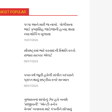
MOST POPULAR
પપ્પા આને મારી જ નાખો.. પોલીસના
ભાઈ કૃષ્ણસિંહ જાડેજાની હત્યા, થયા
નવા શોકિંગ ખુલાસા
10/07/2026
સૌરાષ્ટ્રમાં ભારે વરસાદની સ્થિતિ વચ્ચે
રાજ્ય સરકાર એલર્ટ
08/07/2026
૫૫૦ વર્ષ જૂની હવેલી સંગીત પરંપરાને
પ્રાપ્ત થયું રાષ્ટ્રીય સ્તરે સન્માન
08/07/2026
ગુજરાતનાં સાપોનું ઝેર હવે બનશે
‘સંજીવની’: ‘એન્ટી-સ્નેક
વેનમ’ બનાવવા માટે કંપનીને સોંપાયું