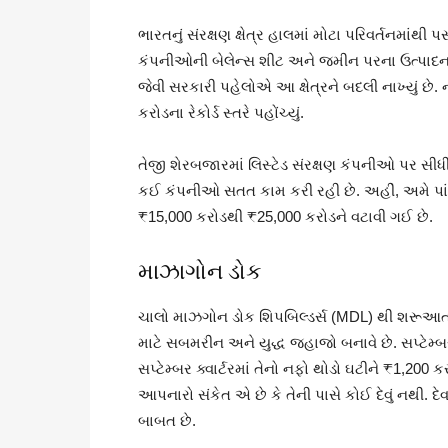
ભારતનું સંરક્ષણ ક્ષેત્ર હાલમાં મોટા પરિવર્તનમાંથી
કંપનીઓની બેલેન્સ શીટ અને જમીન પરના ઉત્પાદનમાં
જેવી સરકારી પહેલોએ આ ક્ષેત્રને બદલી નાખ્યું છે. 
કરોડના રેકોર્ડ સ્તરે પહોંચ્યું.
તેજી શેરબજારમાં લિસ્ટેડ સંરક્ષણ કંપનીઓ પર સીધી
કઈ કંપનીઓ સતત કામ કરી રહી છે. અહીં, અમે પાંચ
₹15,000 કરોડથી ₹25,000 કરોડને વટાવી ગઈ છે.
માઝાગોન ડોક
ચાલો માઝગોન ડોક શિપબિલ્ડર્સ (MDL) થી શરૂઆત
માટે સબમરીન અને યુદ્ધ જહાજો બનાવે છે. સપ્ટેમ્બ
સપ્ટેમ્બર ક્વાર્ટરમાં તેનો નફો થોડો ઘટીને ₹1,20
આપનારો સંકેત એ છે કે તેની પાસે કોઈ દેવું નથી. 
બાબત છે.