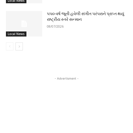
Local News
૫૫૦ વર્ષ જૂની હવેલી સંગીત પરંપરાને પ્રાપ્ત થયું
રાષ્ટ્રીય સ્તરે સન્માન
08/07/2026
Local News
- Advertisment -