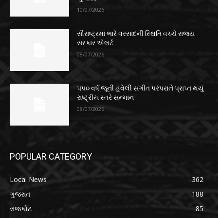
10/07/2026
સૌરાષ્ટ્રમાં ભારે વરસાદની સ્થિતિ વચ્ચે રાજ્ય
સરકાર એલર્ટ
08/07/2026
૫૫૦ વર્ષ જૂની હવેલી સંગીત પરંપરાને પ્રાપ્ત થયું
રાષ્ટ્રીય સ્તરે સન્માન
08/07/2026
POPULAR CATEGORY
Local News
362
ગુજરાત
188
રાજકોટ
85