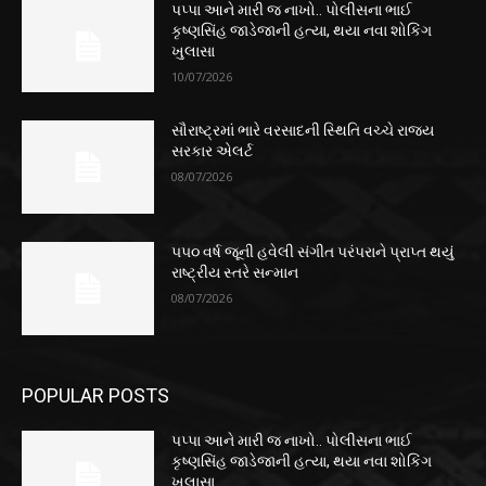
પપ્પા આને મારી જ નાખો.. પોલીસના ભાઈ
કૃષ્ણસિંહ જાડેજાની હત્યા, થયા નવા શોકિંગ
ખુલાસા
10/07/2026
સૌરાષ્ટ્રમાં ભારે વરસાદની સ્થિતિ વચ્ચે રાજ્ય
સરકાર એલર્ટ
08/07/2026
૫૫૦ વર્ષ જૂની હવેલી સંગીત પરંપરાને પ્રાપ્ત થયું
રાષ્ટ્રીય સ્તરે સન્માન
08/07/2026
POPULAR POSTS
પપ્પા આને મારી જ નાખો.. પોલીસના ભાઈ
કૃષ્ણસિંહ જાડેજાની હત્યા, થયા નવા શોકિંગ
ખુલાસા