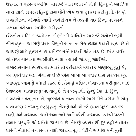
ઉદ્ઘાટન પ્રસંગે અનિલ મારાજે ’નાત જાત ને તોડો, હિન્દુ ને જોડો’ના
નારા સાથે સમસ્ત હિન્દુ સમાજેને એક થવા હાકલ કરી હતી. તેમણે
રાજકોટના આંગણે આવી અનેરી તક ને ઝડપી લઈ હિન્દુ પ્રજાને
કથામાં જોડાવા અપીલ કરી હતી.
ઈસ્કોન મંદિર-રાજકોટના સેક્રેટરી અનિકેત મારાજે સંતોની ભૂમી
સૌરાષ્ટ્રના આંગણે પરમ વિભુતી બાબા બાગેશ્વરધામ પધારી રહ્યા છે તે
આપણે માટે હરખ સાથે ધર્મ જાગૃત્તિ માટેની એક તક છે. દરેક વર્ગના
લોકોએ બાબાના આશીર્વાદ સાથે કથામાં જોડાવું જોઈએ.
રાજ્યસભાના સાંસદ રામભાઈ મોકરીયાએ આ તકે જણાવ્યું હતું કે,
અપણને ઘર બેઠા ગંગા મળી છે એમ બાબા બાગેશ્વર ધામ સરકાર ખુદ
આપણા આંગણે પધારી રહ્યા છે. તેમણે પશ્ચિમ બંગાળના પરીણામ બાદ
દેશભરમાં વાતાવરણ બદલાયુ છે તેમ જણાવી, હિન્દુ દેશમાં, હિન્દુ
સંગઠનો મજબુત બને, ખુલ્લીને પોતાના કાર્યો સારી રીતે કરી શકે એવુ
વાતાવરણ મળ્યાનું કહ્યું હતું. તેમણે ધર્મ એટલે ફક્ત પૂજા પાઠ જ
નહીં, ધર્મ બચાવવા અને સમાજને અનિષ્ઠોથી બચાવવા કરવી પડતી
તમામ પ્રવૃત્તિ એ ધર્મનો જ ભાગ છે. તેમણે વ્યસનથી દૂર રહી સનાતન
ધર્મની સેવામાં તન મન ધનથી જોડાવા યુવા પેઢીને અપીલ કરી હતી.