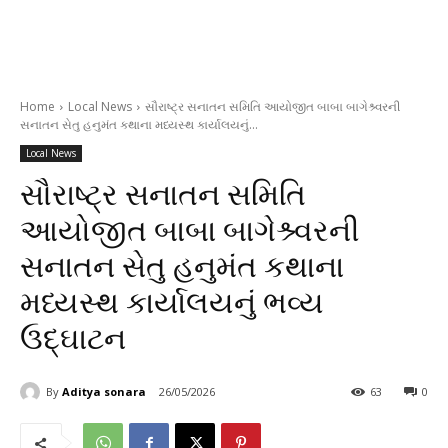
Home
Local News
સૌરાષ્ટ્ર સનાતન સમિતિ આયોજીત બાબા બાગેશ્ર્વરની
સનાતન સેતુ હનુમંત કથાના મધ્યસ્થ કાર્યાલયનું...
Local News
સૌરાષ્ટ્ર સનાતન સમિતિ
આયોજીત બાબા બાગેશ્ર્વરની
સનાતન સેતુ હનુમંત કથાના
મધ્યસ્થ કાર્યાલયનું ભવ્ય
ઉદ્ઘાટન
By
Aditya sonara
26/05/2026
63
0