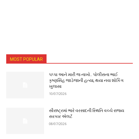
MOST POPULAR
પપ્પા આને મારી જ નાખો.. પોલીસના ભાઈ
કૃષ્ણસિંહ જાડેજાની હત્યા, થયા નવા શોકિંગ
ખુલાસા
10/07/2026
સૌરાષ્ટ્રમાં ભારે વરસાદની સ્થિતિ વચ્ચે રાજ્ય
સરકાર એલર્ટ
08/07/2026