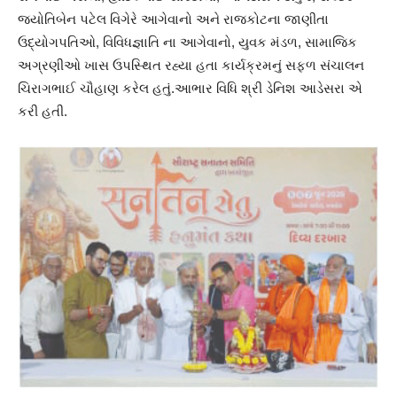
જ્યોતિબેન પટેલ વિગેરે આગેવાનો અને રાજકોટના જાણીતા
ઉદ્યોગપતિઓ, વિવિધજ્ઞાતિ ના આગેવાનો, યુવક મંડળ, સામાજિક
અગ્રણીઓ ખાસ ઉપસ્થિત રહ્યા હતા કાર્યક્રમનું સફળ સંચાલન
ચિરાગભાઈ ચૌહાણ કરેલ હતું.આભાર વિધિ શ્રી ડેનિશ આડેસરા એ
કરી હતી.