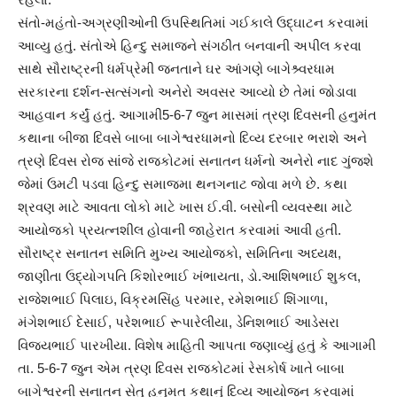
સંતો-મહંતો-અગ્રણીઓની ઉપસ્થિતિમાં ગઈકાલે ઉદ્ઘાટન કરવામાં
આવ્યુ હતું. સંતોએ હિન્દુ સમાજને સંગઠીત બનવાની અપીલ કરવા
સાથે સૌરાષ્ટ્રની ધર્મપ્રેમી જનતાને ઘર આંગણે બાગેશ્ર્વરધામ
સરકારના દર્શન-સત્સંગનો અનેરો અવસર આવ્યો છે તેમાં જોડાવા
આહવાન કર્યું હતું. આગામી5-6-7 જુન માસમાં ત્રણ દિવસની હનુમંત
કથાના બીજા દિવસે બાબા બાગેશ્વરધામનો દિવ્ય દરબાર ભરાશે અને
ત્રણે દિવસ રોજ સાંજે રાજકોટમાં સનાતન ધર્મનો અનેરો નાદ ગુંજશે
જેમાં ઉમટી પડવા હિન્દુ સમાજમા થનગનાટ જોવા મળે છે. કથા
શ્રવણ માટે આવતા લોકો માટે ખાસ ઈ.વી. બસોની વ્યવસ્થા માટે
આયોજકો પ્રયત્નશીલ હોવાની જાહેરાત કરવામાં આવી હતી.
સૌરાષ્ટ્ર સનાતન સમિતિ મુખ્ય આયોજકો, સમિતિના અધ્યક્ષ,
જાણીતા ઉદ્યોગપતિ કિશોરભાઈ ખંભાયતા, ડો.આશિષભાઈ શુકલ,
રાજેશભાઈ પિલાઇ, વિક્રમસિંહ પરમાર, રમેશભાઈ શિંગાળા,
મંગેશભાઈ દેસાઈ, પરેશભાઈ રૂપારેલીયા, ડેનિશભાઈ આડેસરા
વિજયભાઈ પારખીયા. વિશેષ માહિતી આપતા જણાવ્યું હતું કે આગામી
તા. 5-6-7 જુન એમ ત્રણ દિવસ રાજકોટમાં રેસકોર્ષ ખાતે બાબા
બાગેશ્વરની સનાતન સેતુ હનુમત કથાનું દિવ્ય આયોજન કરવામાં