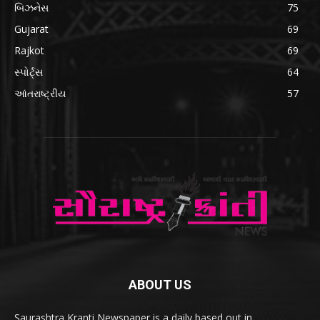
બિઝનેસ
75
Gujarat
69
Rajkot
69
સ્પોર્ટ્સ
64
આંતરાષ્ટ્રીય
57
ABOUT US
Saurashtra Kranti Newspaper is a daily based out in