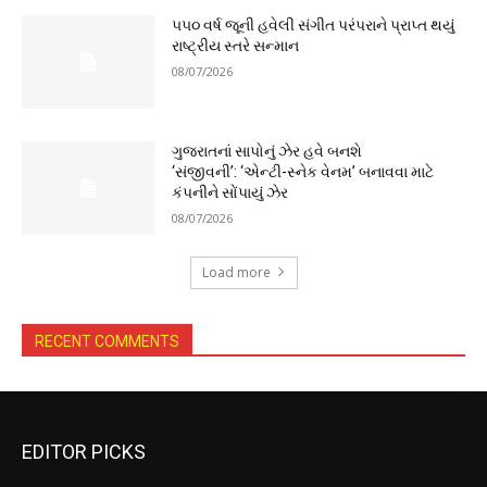
૫૫૦ વર્ષ જૂની હવેલી સંગીત પરંપરાને પ્રાપ્ત થયું
રાષ્ટ્રીય સ્તરે સન્માન
08/07/2026
ગુજરાતનાં સાપોનું ઝેર હવે બનશે
‘સંજીવની’: ‘એન્ટી-સ્નેક વેનમ’ બનાવવા માટે
કંપનીને સોંપાયું ઝેર
08/07/2026
Load more
RECENT COMMENTS
EDITOR PICKS