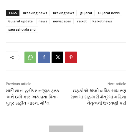
TAGS
Breaking news
brekingnews
gujarat
Gujarat news
Gujarat update
news
newspaper
rajkot
Rajkot news
saurashtrakranti
Previous article
Next article
માળિયાના હરીપર નજીક ટ્રક
ઇફ્કોએ 55મી વાર્ષિક સાધારણ
અને ઇકો કાર અથડાતા પિતા-
સભામાં સહકારી ક્ષેત્રમાં મહિલા
પુત્ર સહીત ચારના મો*ત
નેતૃત્વની ઉજવણી કરી