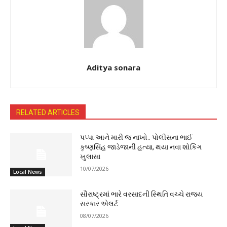
Aditya sonara
RELATED ARTICLES
પપ્પા આને મારી જ નાખો.. પોલીસના ભાઈ
કૃષ્ણસિંહ જાડેજાની હત્યા, થયા નવા શોકિંગ
ખુલાસા
10/07/2026
Local News
સૌરાષ્ટ્રમાં ભારે વરસાદની સ્થિતિ વચ્ચે રાજ્ય
સરકાર એલર્ટ
08/07/2026