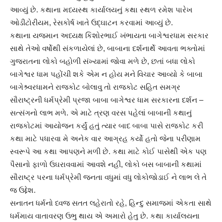
આવ્યું છે. કથાના મધ્યસ્થ કાર્યાલયનું કથા સ્થળ રમેશ પારેખ
ઓડીટોરીયમ, રેસકોર્ષ ખાતે ઉદ્ઘાટન કરવામાં આવ્યું છે.
કથાના યજમાન અધ્યક્ષ કિશોરભાઈ ખંભાયતા બાગેશ્વરધામ સરકાર
સાથે તેઓ વર્ષોથી સંકળાયેલાં છે, બાબાના દર્શનાર્થે આવતા ભક્તોમાં
ગુજરાતના લોકો બહોળી સંખ્યામાં જોવા મળે છે, છતાં બધા લોકો
બાગેશ્વર ધામ પહોંચી શકે એમ ન હોય મને વિચાર આવ્યો કે બાબા
બાગેશ્ર્વરધામને રાજકોટ બોલાવુ તો રાજકોટ સહિત સમગ્ર
સૌરાષ્ટ્રની ધર્મપ્રેમી પ્રજા બાબા બાગેશ્વર ધામ સરકારના દર્શન –
સત્સંગનો લાભ મળે. એ માટે ત્રણ વરસ પહેલાં બાબાની કથાનું
રાજકોટમાં આયોજન કર્યું હતું ત્યાર બાદ બાબા પાસે રાજકોટ કરી
કથા માટે પધારવા મે અનેક વાર આગ્રહ કર્યો હતો જેના પરીણામ
સ્વરૂપે આ કથા આપણને મળી છે. કથા માટે કોઈ પાસેથી એક પણ
પૈસાનો ફાળો ઉઘરાવવામાં આવશે નહીં, લોકો બસ બાબાની કથામાં
સૌરાષ્ટ્ર પરના ધર્મપ્રેમી જનતા વધુમાં વધુ લોકોજોડાઈ ને લાભ લે તે
જ ઉદ્દેશ.
સનાતન ધર્મનો ધ્વજ સતત લહેરાતો રહે, હિન્દુ સમાજમાં એકતા સાથે
ધર્મમાય વાતાવરણ ઉભુ થાય એ અમારો હેતુ છે. કથા કાર્યાલયના