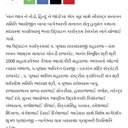
’નાત જાત ને તોડો, હિન્દુ ને જોડો’ના એક સૂર સાથે સૌરાષ્ટ્ર સનાતન
સમિતિ આયોજીત બાબા બાગેશ્ર્વરની સનાતન સેતુ હનુમંત કથાના
મધ્યસ્થ કાર્યાલયનું ભવ્ય ઉદ્ઘાટન કાર્યક્રમ રેસકોસ ખાતે યોજાઈ
ગયો.
આ ઉદ્ઘાટન કાર્યક્રમમાં પ. પૂજ્ય રાઘવદાસજી મહારાજ – રામ
લખન આશ્રમ માધાપર ચોકડી રાજકોટ, અનંત વિભૂષિત શ્રી શ્રી
1008 મહામંડલેશ્ર્વર કૈલાસ આનંદગીરી મહારાજ- અલખનો ઓટલો
ન્યારા ખંભાળા, પ.પૂજ્ય અનિકેત દાસજી – ઇસ્કોન મંદિર સેક્રેટરી
રાજકોટ , પ. પૂજ્ય અનિલ મહારાજ- રાષ્ટ્રીય ક્રાંતિકારી સંત શ્રી
ધર્મસંદેશ સમિતિ અધ્યક્ષ શ્રી, પ.પૂજ્ય રાધેશ્યામ બાપુ,
રાજ્યસભાના સભ્ય રામભાઈ મોકરીયા, હંસરાજભાઈ ગજેરા, નરેન્દ્ર
ભાઈ દવે, મુખ્ય આયોજક જાણીતા ઉદ્યોગપતિ કિશોરભાઈ
ખંભાયતા, રાજેશભાઈ પીલાઈ, વિક્રમસિંહ પરમાર, રમેશભાઈ
શિંગાળા, મંગેશભાઈ દેસાઈ દિનેશભાઈ આડેસરા સાથે વિશેષ માર્ગદર્શક
શુક્લ પ્રશાંતજી – બાગેશ્ર્વર ધામ વ્યવસ્થા પ્રમુખની ઉપસ્થિતિ
રહેલા.