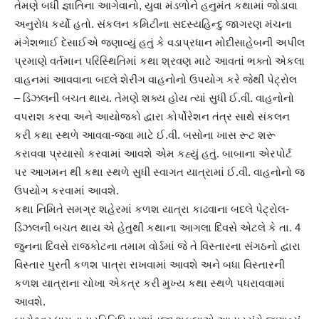
તેમણે બધી જ્ઞાતિના આગેવાનો, યુવા મંડળોને હનુમંત કથામાં જોડાવા
અનુરોધ કર્યો હતો. સંકલન કમિટીના સદસ્યહિન્દુ જાગરણ મંચના
મંગેશભાઈ દેસાઈએ જણાવ્યું હતું કે વડાપ્રધાન મોદીસાહેબની અપીલ
પ્રમાણે વર્તમાન પરિસ્થિતિમાં કથા શ્રવણ માટે આવતાં ભક્તો એકલા
વાહનમાં આવવાના બદલે શેરીંગ વાહનોનો ઉપયોગ કરે જેથી પેટ્રોલ
– ડિઝલની બચત થાય. તેમણે શક્ય હોય ત્યાં સુધી ઈ.વી. વાહનોનો
વપરાશ કરવા અને આયોજકો દ્વારા કોર્પોરેશન તંત્ર સાથે સંકલન
કરી કથા સ્થળે આવવા-જવા માટે ઈ.વી. બસોના ખાસ રૂટ શરૂ
કરાવવા પ્રયાસો કરવામાં આવશે એમ કહ્યું હતું. બાબાના એરપોર્ટ
પર આગમન થી કથા સ્થળે સુધી સ્વાગત યાત્રામાં ઈ.વી. વાહનોનો જ
ઉપયોગ કરવામાં આવશે.
કથા નિમિતે સમગ્ર શહેરમાં કળશ યાત્રા કાઢવાના બદલે પેટ્રોલ-
ડિઝલની બચત થાય એ હેતુથી કથાના આગલા દિવસે એટલે કે તા. 4
જુનના દિવસે રાજકોટના તમામ વોર્ડમાં જે તે વિસ્તારના સંગઠનો દ્વારા
વિસ્તાર પુરતી કળશ પાત્રા રાખવામાં આવશે અને બધા વિસ્તારની
કળશ યાત્રાના ચોખા એકત્ર કરી મુખ્ય કથા સ્થળે પધરાવવામાં
આવશે.