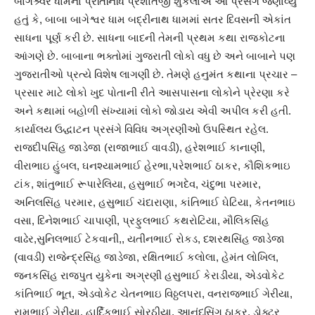
બાગેશ્ર્વર ધામના પ્રતિનિધિ પ્રશાંતજી શુકલાએ આ પ્રસંગે જણાવ્યું
હતું કે, બાબા બાગેશ્વર ધામ બદ્રીનાથ ધામમાં સતર દિવસની એકાંત
સાધના પૂર્ણ કરી છે. સાધના બાદની તેમની પ્રથમ કથા રાજકોટના
આંગણે છે. બાબાના ભક્તોમાં ગુજરાતી લોકો વધુ છે અને બાબાને પણ
ગુજરાતીઓ પ્રત્યે વિશેષ લાગણી છે. તેમણે હનુમંત કથાના પ્રચાર –
પ્રસાર માટે લોકો ખુદ પોતાની રીતે આસપાસના લોકોને પ્રેરણા કરે
અને કથામાં બહોળી સંખ્યામાં લોકો જોડાય એવી અપીલ કરી હતી.
કાર્યાલય ઉદ્ધાટન પ્રસંગે વિવિધ અગ્રણીઓ ઉપસ્થિત રહેલ.
રાજદીપસિંહ જાડેજા (રાજાભાઈ વાવડી), હરેશભાઈ કાનાણી,
વીરાભાઇ હુંબલ, ઘનશ્યામભાઈ હેરભા,પરેશભાઈ ઠાકર, કૌશિકભાઇ
ટાંક, શાંતુભાઈ રૂપારેલિયા, હસુભાઈ ભગદેવ, ચંદુભા પરમાર,
અનિલસિંહ પરમાર, હસુભાઈ ચંદારાણા, કાંતિભાઈ ઘેટિયા, કેતનભાઇ
વસા, દિનેશભાઈ ચાપાણી, પ્રફુલભાઈ કથરોટિયા, મૌલિકસિંહ
વાઢેર,સુનિલભાઈ ટેકવાની,, યતીનભાઈ રોકડ, દશરથસિંહ જાડેજા
(વાવડી) રાજેન્દ્રસિંહ જાડેજા, રક્ષિતભાઈ કલોલા, હેમંત લોખિલ,
જનકસિંહ રાજપુત યુકેના અગ્રણી હસુભાઈ કેરાડીયા, એડવોકેટ
કાંતિભાઈ ભૂત, એડવોકેટ ચેતનભાઇ વિઠ્ઠલપરા, વનરાજભાઈ ગેરીયા,
રામભાઈ ગેરીયા, હાર્દિકભાઈ સોરઠીયા, આનંદસિંગ ઠાકુર, ડોક્ટર