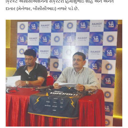
ક્રિકેટ એસોસીએશનના સેક્રેટરી હિમાંશુભાઇ શાહ અને અનંત
દાતાર (મેનેજર, બીસીસીઆઇ) નજરે પડે છે.