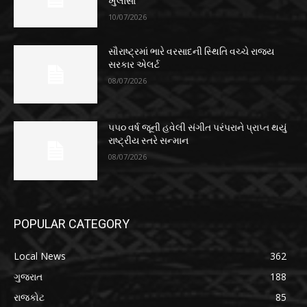
ખુલાસા
10/07/2026
સૌરાષ્ટ્રમાં ભારે વરસાદની સ્થિતિ વચ્ચે રાજ્ય
સરકાર એલર્ટ
08/07/2026
૫૫૦ વર્ષ જૂની હવેલી સંગીત પરંપરાને પ્રાપ્ત થયું
રાષ્ટ્રીય સ્તરે સન્માન
08/07/2026
POPULAR CATEGORY
Local News
362
ગુજરાત
188
રાજકોટ
85