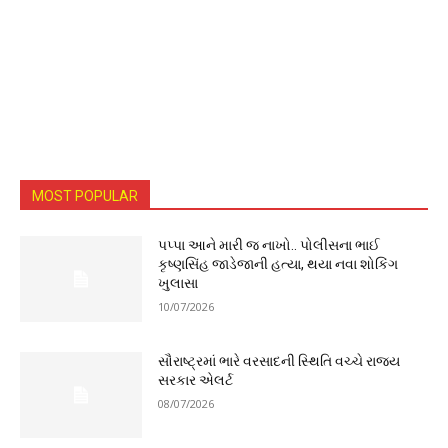
MOST POPULAR
પપ્પા આને મારી જ નાખો.. પોલીસના ભાઈ
કૃષ્ણસિંહ જાડેજાની હત્યા, થયા નવા શોકિંગ
ખુલાસા
10/07/2026
સૌરાષ્ટ્રમાં ભારે વરસાદની સ્થિતિ વચ્ચે રાજ્ય
સરકાર એલર્ટ
08/07/2026