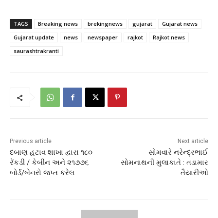
TAGS
Breaking news
brekingnews
gujarat
Gujarat news
Gujarat update
news
newspaper
rajkot
Rajkot news
saurashtrakranti
Previous article
Next article
દબાણ હટાવ શાખા દ્વારા ૧૮૦
સોમવારે નરેન્દ્રભાઈ
રેંકડી / કેબીન અને ૨૧૭૭૬
સોમનાથની મુલાકાતે : તડામાર
બોર્ડ/બેનરો જપ્ત કરેલ
તૈયારીઓ