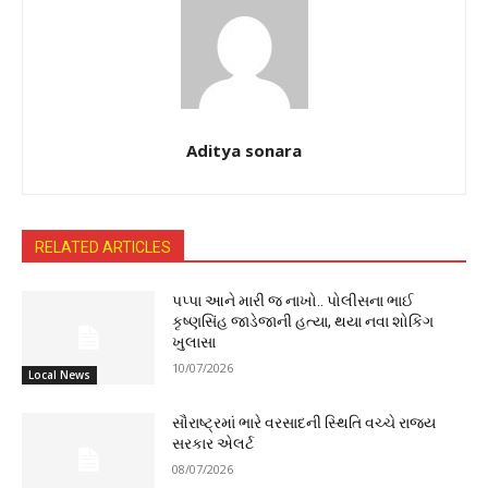
Aditya sonara
RELATED ARTICLES
પપ્પા આને મારી જ નાખો.. પોલીસના ભાઈ
કૃષ્ણસિંહ જાડેજાની હત્યા, થયા નવા શોકિંગ
ખુલાસા
10/07/2026
Local News
સૌરાષ્ટ્રમાં ભારે વરસાદની સ્થિતિ વચ્ચે રાજ્ય
સરકાર એલર્ટ
08/07/2026