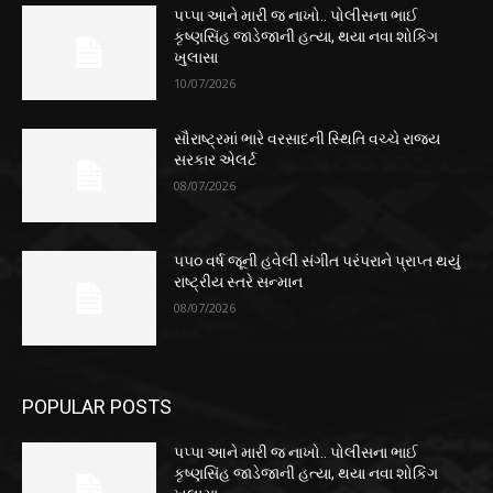
પપ્પા આને મારી જ નાખો.. પોલીસના ભાઈ
કૃષ્ણસિંહ જાડેજાની હત્યા, થયા નવા શોકિંગ
ખુલાસા
10/07/2026
સૌરાષ્ટ્રમાં ભારે વરસાદની સ્થિતિ વચ્ચે રાજ્ય
સરકાર એલર્ટ
08/07/2026
૫૫૦ વર્ષ જૂની હવેલી સંગીત પરંપરાને પ્રાપ્ત થયું
રાષ્ટ્રીય સ્તરે સન્માન
08/07/2026
POPULAR POSTS
પપ્પા આને મારી જ નાખો.. પોલીસના ભાઈ
કૃષ્ણસિંહ જાડેજાની હત્યા, થયા નવા શોકિંગ