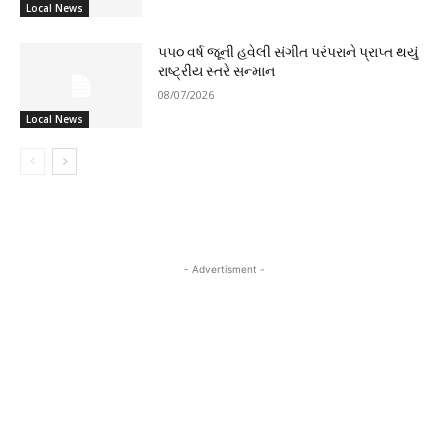
Local News
૫૫૦ વર્ષ જૂની હવેલી સંગીત પરંપરાને પ્રાપ્ત થયું
રાષ્ટ્રીય સ્તરે સન્માન
08/07/2026
Local News
- Advertisment -