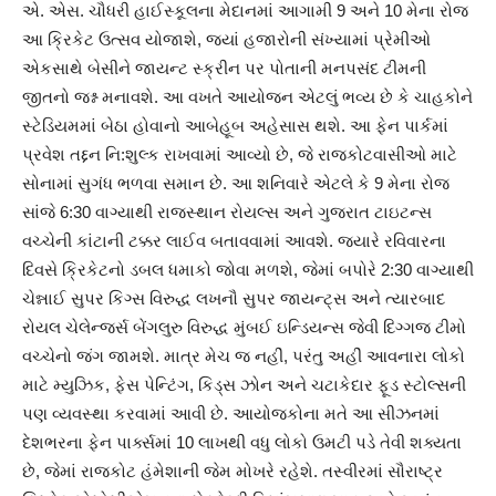
એ. એસ. ચૌધરી હાઈસ્કૂલના મેદાનમાં આગામી 9 અને 10 મેના રોજ
આ ક્રિકેટ ઉત્સવ યોજાશે, જ્યાં હજારોની સંખ્યામાં પ્રેમીઓ
એકસાથે બેસીને જાયન્ટ સ્ક્રીન પર પોતાની મનપસંદ ટીમની
જીતનો જશ્ન મનાવશે. આ વખતે આયોજન એટલું ભવ્ય છે કે ચાહકોને
સ્ટેડિયમમાં બેઠા હોવાનો આબેહૂબ અહેસાસ થશે. આ ફેન પાર્કમાં
પ્રવેશ તદ્દન નિ:શુલ્ક રાખવામાં આવ્યો છે, જે રાજકોટવાસીઓ માટે
સોનામાં સુગંધ ભળવા સમાન છે. આ શનિવારે એટલે કે 9 મેના રોજ
સાંજે 6:30 વાગ્યાથી રાજસ્થાન રોયલ્સ અને ગુજરાત ટાઇટન્સ
વચ્ચેની કાંટાની ટક્કર લાઈવ બતાવવામાં આવશે. જ્યારે રવિવારના
દિવસે ક્રિકેટનો ડબલ ધમાકો જોવા મળશે, જેમાં બપોરે 2:30 વાગ્યાથી
ચેન્નાઈ સુપર કિગ્સ વિરુદ્ધ લખનૌ સુપર જાયન્ટ્સ અને ત્યારબાદ
રોયલ ચેલેન્જર્સ બેંગલુરુ વિરુદ્ધ મુંબઈ ઇન્ડિયન્સ જેવી દિગ્ગજ ટીમો
વચ્ચેનો જંગ જામશે. માત્ર મેચ જ નહીં, પરંતુ અહીં આવનારા લોકો
માટે મ્યુઝિક, ફેસ પેન્ટિંગ, કિડ્સ ઝોન અને ચટાકેદાર ફૂડ સ્ટોલ્સની
પણ વ્યવસ્થા કરવામાં આવી છે. આયોજકોના મતે આ સીઝનમાં
દેશભરના ફેન પાર્ક્સમાં 10 લાખથી વધુ લોકો ઉમટી પડે તેવી શક્યતા
છે, જેમાં રાજકોટ હંમેશાની જેમ મોખરે રહેશે. તસ્વીરમાં સૌરાષ્ટ્ર