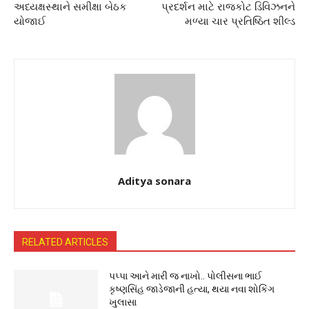
અધ્યક્ષસ્થાને સમીક્ષા બેઠક
પ્રદર્શન માટે રાજકોટ ડિવિઝનને
યોજાઈ
મળ્યા ચાર પ્રતિષ્ઠિત શીલ્ડ
Aditya sonara
RELATED ARTICLES
પપ્પા આને મારી જ નાખો.. પોલીસના ભાઈ
કૃષ્ણસિંહ જાડેજાની હત્યા, થયા નવા શોકિંગ
ખુલાસા