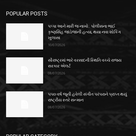
POPULAR POSTS
પપ્પા આને મારી જ નાખો.. પોલીસના ભાઈ
કૃષ્ણસિંહ જાડેજાની હત્યા, થયા નવા શોકિંગ
ખુલાસા
10/07/2026
સૌરાષ્ટ્રમાં ભારે વરસાદની સ્થિતિ વચ્ચે રાજ્ય
સરકાર એલર્ટ
08/07/2026
૫૫૦ વર્ષ જૂની હવેલી સંગીત પરંપરાને પ્રાપ્ત થયું
રાષ્ટ્રીય સ્તરે સન્માન
08/07/2026