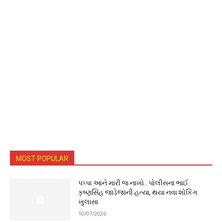
MOST POPULAR
પપ્પા આને મારી જ નાખો.. પોલીસના ભાઈ
કૃષ્ણસિંહ જાડેજાની હત્યા, થયા નવા શોકિંગ
ખુલાસા
10/07/2026