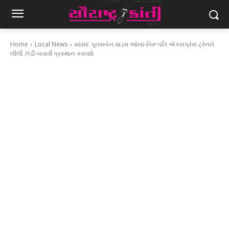
Home
Local News
સાંસદ પૂનમબેન માડમ ઓખા-તિરૂપતિ એક્સપ્રેસ ટ્રેનને
લીલી ઝંડી બતાવી પ્રસ્થાન કરાવશે