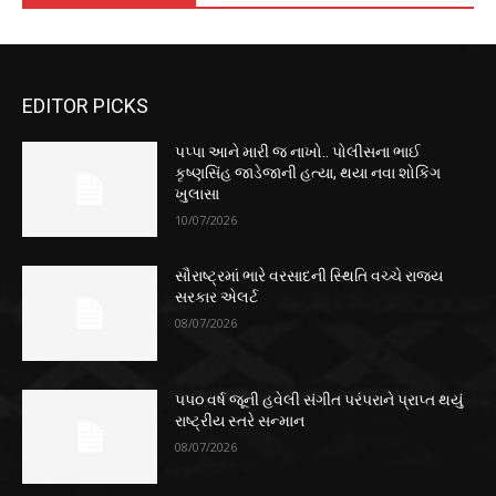
EDITOR PICKS
પપ્પા આને મારી જ નાખો.. પોલીસના ભાઈ
કૃષ્ણસિંહ જાડેજાની હત્યા, થયા નવા શોકિંગ
ખુલાસા
10/07/2026
સૌરાષ્ટ્રમાં ભારે વરસાદની સ્થિતિ વચ્ચે રાજ્ય
સરકાર એલર્ટ
08/07/2026
૫૫૦ વર્ષ જૂની હવેલી સંગીત પરંપરાને પ્રાપ્ત થયું
રાષ્ટ્રીય સ્તરે સન્માન
08/07/2026