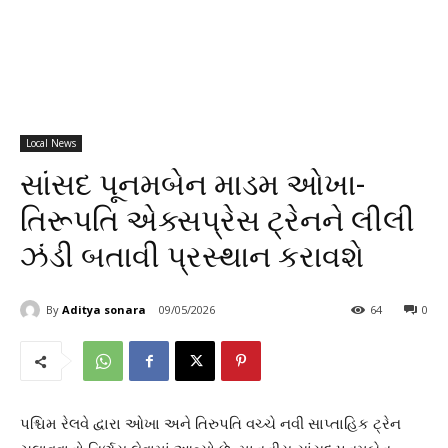
Local News
સાંસદ પૂનમબેન માડમ ઓખા-
તિરૂપતિ એક્સપ્રેસ ટ્રેનને લીલી
ઝંડી બતાવી પ્રસ્થાન કરાવશે
By
Aditya sonara
09/05/2026
64
0
પશ્ચિમ રેલવે દ્વારા ઓખા અને તિરુપતિ વચ્ચે નવી સાપ્તાહિક ટ્રેન