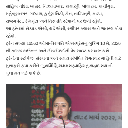
સાહિબ નાંદેડ, બાસર, નિઝામાબાદ, કામારેડ્ડી, બોલારમ, કાચીગુડા,
મહેબૂબનગર, ગદવાલ, કુર્નૂલ સિટી, ડોન, તાડિપત્રી, કડપા,
રાજમપેટા, રેનિગુંટા અને તિરુપતિ સ્ટેશનો પર ઉભી રહેશે.
આ ટ્રેનમાં સેક્ધડ એસી, થર્ડ એસી, સ્લીપર ક્લાસ અને જનરલ કોચ
રહેશે.
ટ્રેન સંખ્યા 19560 ઓખા-તિરુપતિ એક્સપ્રેસનું બુકિંગ 10 મે, 2026
થી ઙછજ કાઉન્ટર અને ઈંછઈઝઈની વેબસાઇટ પર શરૂ થશે.
ટ્રેનોના સ્ટોપેજ, સંરચના અને સમય સંબંધિત વિગતવાર માહિતી માટે
મુસાફરો કૃપા કરીને ૂૂૂ.યક્ષિીશિુ.શક્ષમશફક્ષફિશહ.લજ્ઞદ.શક્ષ ની
મુલાકાત લઈ શકે છે.