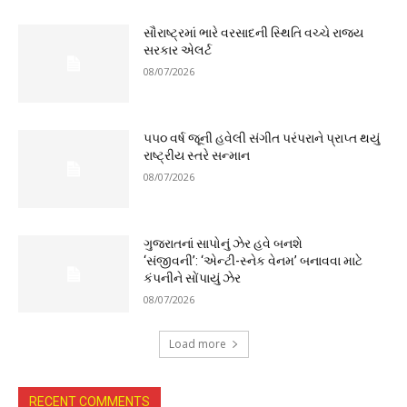
સૌરાષ્ટ્રમાં ભારે વરસાદની સ્થિતિ વચ્ચે રાજ્ય
સરકાર એલર્ટ
08/07/2026
૫૫૦ વર્ષ જૂની હવેલી સંગીત પરંપરાને પ્રાપ્ત થયું
રાષ્ટ્રીય સ્તરે સન્માન
08/07/2026
ગુજરાતનાં સાપોનું ઝેર હવે બનશે
‘સંજીવની’: ‘એન્ટી-સ્નેક વેનમ’ બનાવવા માટે
કંપનીને સોંપાયું ઝેર
08/07/2026
Load more
RECENT COMMENTS