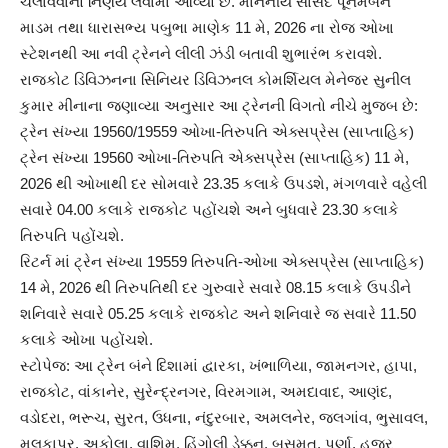
ચલાવવાનો નિર્ણય લેવામાં આવ્યો છે. માનનીય સાંસદ પૂનમબેન
માડમ તથા ધારાસભ્ય પબુભા માણેક 11 મે, 2026 ના રોજ ઓખા
સ્ટેશનથી આ નવી ટ્રેનને લીલી ઝંડી બતાવી શુભારંભ કરાવશે.
રાજકોટ ડિવિઝનના સિનિયર ડિવિઝનલ કોમર્શિયલ મેનેજર સુનીલ
કુમાર મીનાના જણાવ્યા અનુસાર આ ટ્રેનની વિગતો નીચે મુજબ છે:
ટ્રેન સંખ્યા 19560/19559 ઓખા-તિરુપતિ એક્સપ્રેસ (સાપ્તાહિક)
ટ્રેન સંખ્યા 19560 ઓખા-તિરુપતિ એક્સપ્રેસ (સાપ્તાહિક) 11 મે,
2026 થી ઓખાથી દર સોમવારે 23.35 કલાકે ઉપડશે, મંગળવારે વહેલી
સવારે 04.00 કલાકે રાજકોટ પહોંચશે અને બુધવારે 23.30 કલાકે
તિરુપતિ પહોંચશે.
રિટર્ન માં ટ્રેન સંખ્યા 19559 તિરુપતિ-ઓખા એક્સપ્રેસ (સાપ્તાહિક)
14 મે, 2026 થી તિરુપતિથી દર ગુરુવારે સવારે 08.15 કલાકે ઉપડીને
શનિવારે સવારે 05.25 કલાકે રાજકોટ અને શનિવારે જ સવારે 11.50
કલાકે ઓખા પહોંચશે.
સ્ટોપેજ: આ ટ્રેન બંને દિશામાં દ્વારકા, ખંભાળિયા, જામનગર, હાપા,
રાજકોટ, વાંકાનેર, સુરેન્દ્રનગર, વિરમગામ, અમદાવાદ, આણંદ,
વડોદરા, ભરૂચ, સુરત, ઉધના, નંદુરબાર, અમલનેર, જલગાંવ, ભુસાવલ,
મલકાપુર, અકોલા, વાશિમ, હિંગોલી ડેક્કન, બસમત, પૂર્ણા, હજૂર