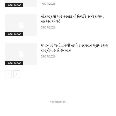
10/07/2026
Local News
સૌરાષ્ટ્રમાં ભારે વરસાદની સ્થિતિ વચ્ચે રાજ્ય
સરકાર એલર્ટ
08/07/2026
Local News
૫૫૦ વર્ષ જૂની હવેલી સંગીત પરંપરાને પ્રાપ્ત થયું
રાષ્ટ્રીય સ્તરે સન્માન
08/07/2026
Local News
- Advertisment -