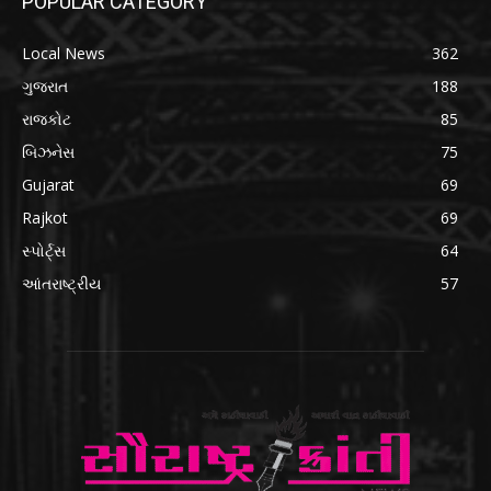
POPULAR CATEGORY
Local News
362
ગુજરાત
188
રાજકોટ
85
બિઝનેસ
75
Gujarat
69
Rajkot
69
સ્પોર્ટ્સ
64
આંતરાષ્ટ્રીય
57