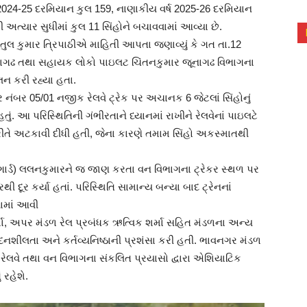
 2024-25 દરમિયાન કુલ 159, નાણાકીય વર્ષ 2025-26 દરમિયાન
 અત્યાર સુધીમાં કુલ 11 સિંહોને બચાવવામાં આવ્યા છે.
ુલ કુમાર ત્રિપાઠીએ માહિતી આપતા જણાવ્યું કે ગત તા.12
જૂનાગઢ તથા સહાયક લોકો પાઇલટ ચિંતનકુમાર જૂનાગઢ વિભાગના
લન કરી રહ્યા હતા.
ંબર 05/01 નજીક રેલવે ટ્રેક પર અચાનક 6 જેટલાં સિંહોનું
હતું. આ પરિસ્થિતિની ગંભીરતાને ધ્યાનમાં રાખીને રેલવેનાં પાઇલટે
ત રીતે અટકાવી દીધી હતી, જેના કારણે તમામ સિંહો અકસ્માતથી
 (ગાર્ડ) લલનકુમારને જ જાણ કરતા વન વિભાગના ટ્રેકર સ્થળ પર
રથી દૂર કર્યા હતાં. પરિસ્થિતિ સામાન્ય બન્યા બાદ ટ્રેનનાં
ામાં આવી
મા, અપર મંડળ રેલ પ્રબંધક ઋત્વિક શર્મા સહિત મંડળના અન્ય
નશીલતા અને કર્તવ્યનિષ્ઠાની પ્રશંસા કરી હતી. ભાવનગર મંડળ
ને રેલવે તથા વન વિભાગના સંકલિત પ્રયાસો દ્વારા એશિયાટિક
ં રહેશે.