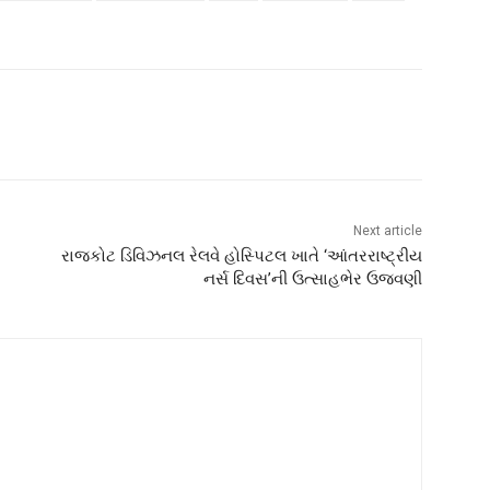
Next article
રાજકોટ ડિવિઝનલ રેલવે હોસ્પિટલ ખાતે ‘આંતરરાષ્ટ્રીય
નર્સ દિવસ’ની ઉત્સાહભેર ઉજવણી