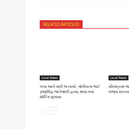
RELATED ARTICLES
Local News
Local News
પપ્પા આને મારી જ નાખો.. પોલીસના ભાઈ
સૌરાષ્ટ્રમાં 
કૃષ્ણસિંહ જાડેજાની હત્યા, થયા નવા
રાજ્ય સરકાર
શોકિંગ ખુલાસા