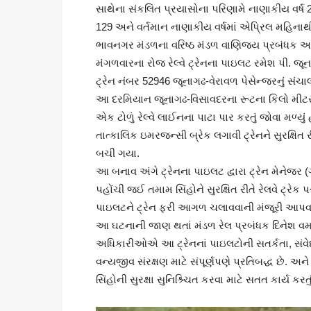
સાથેના સંકલિત પ્રયાસોના પરિણામે નાણાકીય વર્ષ
129 અને વર્તમાન નાણાકીય વર્ષમાં એપ્રિલ મહિનાથી
ભાવનગર મંડળના વરિષ્ઠ મંડળ વાણિજ્ય પ્રબંધક અત
મંગળવારના રોજ રેલ્વે ટ્રેનના પાઇલટ રમેશ પી. 
ટ્રેન નંબર 52946 જૂનાગઢ-વેરાવળ પેસેન્જરનું સંચા
આ દરમિયાન જૂનાગઢ-વિસાવદરના રૂટના કિલો મીટર ન
એક ટોળું રેલ્વે લાઈનના પાટા પાર કરતું જોવા મળ્યું 
તાત્કાલિક ઇમરજન્સી બ્રેક લગાવી ટ્રેનને સુરક્ષિ
બચી ગયા.
આ બનાવ અંગે ટ્રેનના પાઇલટ દ્વારા ટ્રેન મેનેજર
પહોંચી જઈ તમામ સિંહોને સુરક્ષિત રીતે રેલવે ટ્રેક પ
પાઇલટને ટ્રેન ફરી આગળ ચલાવવાની મંજૂરી આપવ
આ ઘટનાની જાણ થતાં મંડળ રેલ પ્રબંધક દિનેશ વર્
અધિકારીઓએ આ ટ્રેનનાં પાઇલટોની સતર્કતા, સંવેદ
વન્યજીવ સંરક્ષણ માટે સંપૂર્ણપણે પ્રતિબદ્ધ છે. અ
સિંહોની સુરક્ષા સુનિશ્ર્ચિત કરવા માટે સતત કાર્ય કરતુ