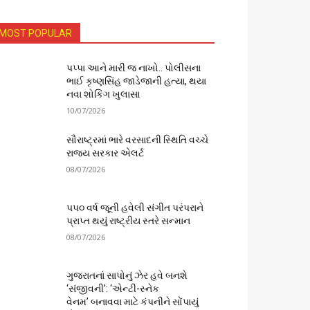
MOST POPULAR
પપ્પા આને મારી જ નાખો.. પોલીસના
ભાઈ કૃષ્ણસિંહ જાડેજાની હત્યા, થયા
નવા શોકિંગ ખુલાસા
10/07/2026
સૌરાષ્ટ્રમાં ભારે વરસાદની સ્થિતિ વચ્ચે
રાજ્ય સરકાર એલર્ટ
08/07/2026
૫૫૦ વર્ષ જૂની હવેલી સંગીત પરંપરાને
પ્રાપ્ત થયું રાષ્ટ્રીય સ્તરે સન્માન
08/07/2026
ગુજરાતનાં સાપોનું ઝેર હવે બનશે
‘સંજીવની’: ‘એન્ટી-સ્નેક
વેનમ’ બનાવવા માટે કંપનીને સોંપાયું