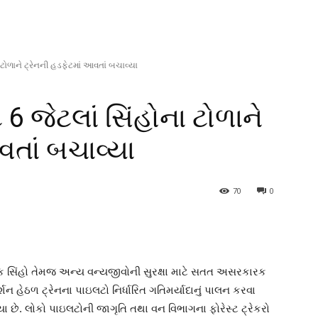
ા ટોળાને ટ્રેનની હડફેટમાં આવતાં બચાવ્યા
 6 જેટલાં સિંહોના ટોળાને
વતાં બચાવ્યા
70
0
ટિક સિંહો તેમજ અન્ય વન્યજીવોની સુરક્ષા માટે સતત અસરકારક
શન હેઠળ ટ્રેનના પાઇલટો નિર્ધારિત ગતિમર્યાદાનું પાલન કરવા
્યા છે. લોકો પાઇલટોની જાગૃતિ તથા વન વિભાગના ફોરેસ્ટ ટ્રેકરો