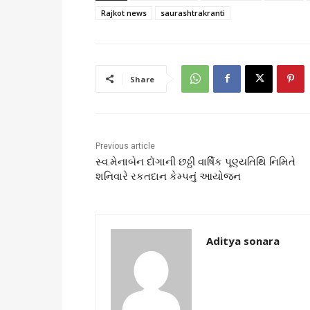
Rajkot news
saurashtrakranti
Share
Previous article
સ્વ.મેનાબેન દોંગાની છઠ્ઠી વાર્ષિક પૂણ્યતિથિ નિમિતે
શનિવારે રકતદાન કેમ્પનું આયોજન
Aditya sonara