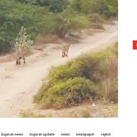
Gujarat news
Gujarat update
news
newspaper
rajkot