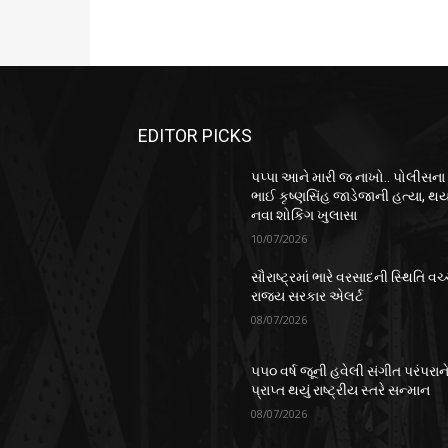
EDITOR PICKS
પપ્પા આને મારી જ નાખો.. પોલીસના
ભાઈ કૃષ્ણસિંહ જાડેજાની હત્યા, થય
નવા શોકિંગ ખુલાસા
10/07/2026
સૌરાષ્ટ્રમાં ભારે વરસાદની સ્થિતિ વચ્
રાજ્ય સરકાર એલર્ટ
08/07/2026
૫૫૦ વર્ષ જૂની હવેલી સંગીત પરંપરાન
પ્રાપ્ત થયું રાષ્ટ્રીય સ્તરે સન્માન
08/07/2026