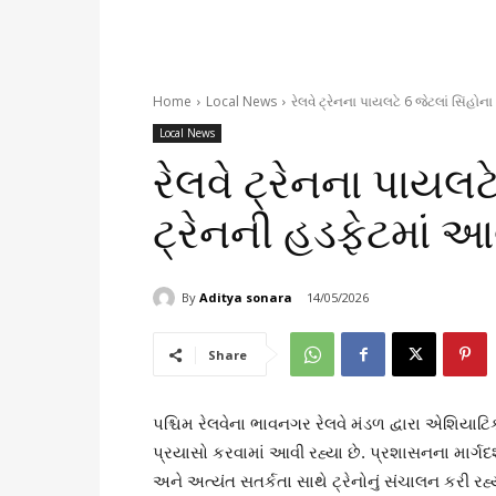
Home
Local News
રેલવે ટ્રેનના પાયલટે 6 જેટલાં સિંહોન
Local News
રેલવે ટ્રેનના પાયલટે
ટ્રેનની હડફેટમાં આ
By
Aditya sonara
14/05/2026
Share
પશ્ચિમ રેલવેના ભાવનગર રેલવે મંડળ દ્વારા એશિયા
પ્રયાસો કરવામાં આવી રહ્યા છે. પ્રશાસનના માર્ગદર્
અને અત્યંત સતર્કતા સાથે ટ્રેનોનું સંચાલન કરી રહ