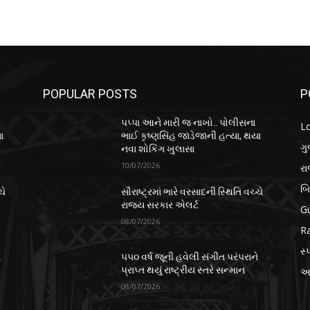
POPULAR POSTS
P
પપ્પા આને મારી જ નાખો.. પોલીસના
L
ા
ભાઈ કૃષ્ણસિંહ જાડેજાની હત્યા, થયા
ગુ
નવા શોકિંગ ખુલાસા
10/07/2026
ર
બ
ચે
સૌરાષ્ટ્રમાં ભારે વરસાદની સ્થિતિ વચ્ચે
રાજ્ય સરકાર એલર્ટ
Gu
08/07/2026
Ra
સ્પ
ે
૫૫૦ વર્ષ જૂની હવેલી સંગીત પરંપરાને
પ્રાપ્ત થયું રાષ્ટ્રીય સ્તરે સન્માન
આં
08/07/2026