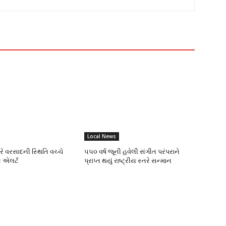
Local News
ભારે વરસાદની સ્થિતિ વચ્ચે
૫૫૦ વર્ષ જૂની હવેલી સંગીત પરંપરાને
 એલર્ટ
પ્રાપ્ત થયું રાષ્ટ્રીય સ્તરે સન્માન