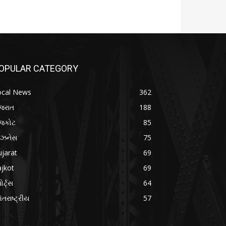
OPULAR CATEGORY
ocal News
362
જરાત
188
ાજકોટ
85
િઝનેસ
75
jarat
69
jkot
69
ોર્ટ્સ
64
તરાષ્ટ્રીય
57