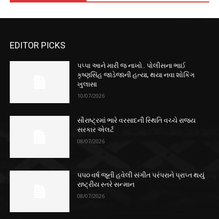
EDITOR PICKS
પપ્પા આને મારી જ નાખો.. પોલીસના ભાઈ
કૃષ્ણસિંહ જાડેજાની હત્યા, થયા નવા શોકિંગ
ખુલાસા
10/07/2026
સૌરાષ્ટ્રમાં ભારે વરસાદની સ્થિતિ વચ્ચે રાજ્ય
સરકાર એલર્ટ
08/07/2026
૫૫૦ વર્ષ જૂની હવેલી સંગીત પરંપરાને પ્રાપ્ત થયું
રાષ્ટ્રીય સ્તરે સન્માન
08/07/2026