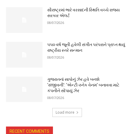
સૌરાષ્ટ્રમાં ભારે વરસાદની સ્થિતિ વચ્ચે રાજ્ય
સરકાર એલર્ટ
08/07/2026
૫૫૦ વર્ષ જૂની હવેલી સંગીત પરંપરાને પ્રાપ્ત થયું
રાષ્ટ્રીય સ્તરે સન્માન
08/07/2026
ગુજરાતનાં સાપોનું ઝેર હવે બનશે
‘સંજીવની’: ‘એન્ટી-સ્નેક વેનમ’ બનાવવા માટે
કંપનીને સોંપાયું ઝેર
08/07/2026
Load more
RECENT COMMENTS