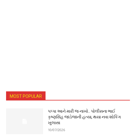
MOST POPULAR
પપ્પા આને મારી જ નાખો.. પોલીસના ભાઈ
કૃષ્ણસિંહ જાડેજાની હત્યા, થયા નવા શોકિંગ
ખુલાસા
10/07/2026