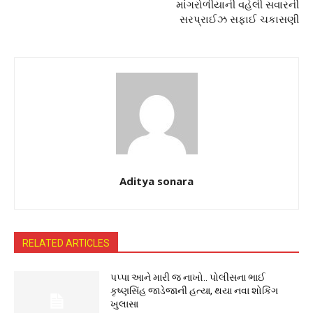
માંગરોળીયાની વહેલી સવારની
સરપ્રાઈઝ સફાઈ ચકાસણી
Aditya sonara
RELATED ARTICLES
પપ્પા આને મારી જ નાખો.. પોલીસના ભાઈ
કૃષ્ણસિંહ જાડેજાની હત્યા, થયા નવા શોકિંગ
ખુલાસા