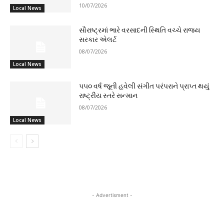
10/07/2026
Local News
સૌરાષ્ટ્રમાં ભારે વરસાદની સ્થિતિ વચ્ચે રાજ્ય
સરકાર એલર્ટ
08/07/2026
Local News
૫૫૦ વર્ષ જૂની હવેલી સંગીત પરંપરાને પ્રાપ્ત થયું
રાષ્ટ્રીય સ્તરે સન્માન
08/07/2026
Local News
- Advertisment -