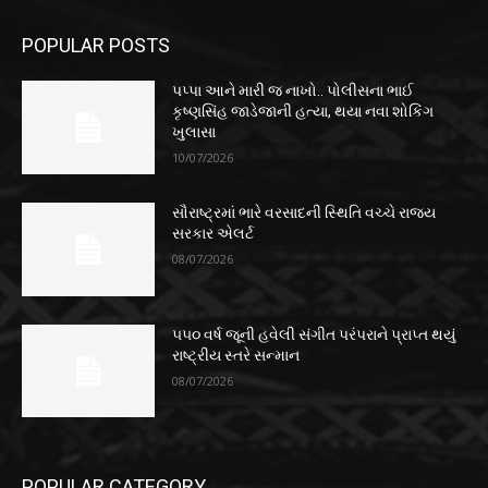
POPULAR POSTS
પપ્પા આને મારી જ નાખો.. પોલીસના ભાઈ
કૃષ્ણસિંહ જાડેજાની હત્યા, થયા નવા શોકિંગ
ખુલાસા
10/07/2026
સૌરાષ્ટ્રમાં ભારે વરસાદની સ્થિતિ વચ્ચે રાજ્ય
સરકાર એલર્ટ
08/07/2026
૫૫૦ વર્ષ જૂની હવેલી સંગીત પરંપરાને પ્રાપ્ત થયું
રાષ્ટ્રીય સ્તરે સન્માન
08/07/2026
POPULAR CATEGORY