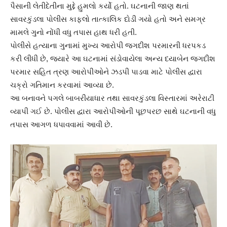
પૈસાની લેતીદેતીના મુદ્દે હુમલો કર્યો હતો. ઘટનાની જાણ થતાં
સાવરકુંડલા પોલીસ કાફલો તાત્કાલિક દોડી ગયો હતો અને સમગ્ર
મામલે ગુનો નોંધી વધુ તપાસ હાથ ધરી હતી.
પોલીસે હત્યાના ગુનામાં મુખ્ય આરોપી જગદીશ પરમારની ધરપકડ
કરી લીધી છે, જ્યારે આ ઘટનામાં સંડોવાયેલા અન્ય દયાબેન જગદીશ
પરમાર સહિત ત્રણ આરોપીઓને ઝડપી પાડવા માટે પોલીસ દ્વારા
ચક્રો ગતિમાન કરવામાં આવ્યા છે.
આ બનાવને પગલે બાબરીયાધાર તથા સાવરકુંડલા વિસ્તારમાં અરેરાટી
વ્યાપી ગઈ છે. પોલીસ દ્વારા આરોપીઓની પૂછપરછ સાથે ઘટનાની વધુ
તપાસ આગળ ધપાવવામાં આવી છે.