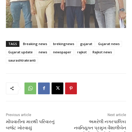
TAGS
Breaking news
brekingnews
gujarat
Gujarat news
Gujarat update
news
newspaper
rajkot
Rajkot news
saurashtrakranti
Previous article
Next article
મોંઘવારીના મારથી પરિવારનું
અમરેલી નગરપાલિકા
બજેટ ખોરવાયું
નવનિયુક્ત પ્રમુખ વૈશાલીબેન