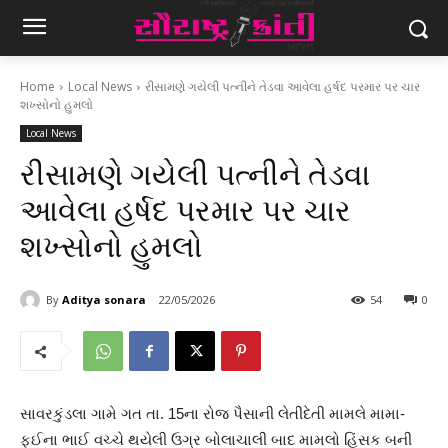
Home
Local News
રીસામણે ગયેલી પત્નીને તેડવા આવેલા હર્ષદ પરમાર પર ચાર
શખ્સોનો હુમલો
Local News
રીસામણે ગયેલી પત્નીને તેડવા
આવેલા હર્ષદ પરમાર પર ચાર
શખ્સોનો હુમલો
By
Aditya sonara
22/05/2026
54
0
સાવરકુંડલા ગામે ગત તા. 15ના રોજ પૈસાની લેતીદેતી મામલે મામા-
ફઈના ભાઈ વચ્ચે થયેલી ઉગ્ર બોલાચાલી બાદ મામલો હિંસક બની