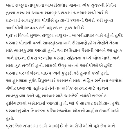
જતાં રાજુલા તાલુકાના બાબરીયાધાર ગામના એક યુવકની નિર્મમ
હત્યા કરવામાં આવતા સમગ્ર પંથકમાં ચકચાર મચી ગઈ છે.
ઘટનામાં સાવરકુંડલા પોલીસે હત્યાની કલમનો ઉમેરો કરી મુખ્ય
આરોપીની ધરપકડ કરી વધુ તપાસ હાથ ધરી છે.
પ્રાપ્ત વિગતો મુજબ રાજુલા તાલુકાના બાબરીયાધાર ગામે રહેતો હર્ષદ
પરમાર પોતાની પત્ની સાવરકુંડલા ગામે રીસામણે હોય તેણીને તેડવા
માટે સાવરકુંડલા આવ્યો હતો. આ દરમિયાન પૈસાની બાબતે આ યુવક
અને ફઈના દીકરા જગદીશ પરમાર સહિતના વચ્ચે બોલાચાલી અને
માથાકૂટ સર્જાઈ હતી. મામલો ઉગ્ર બનતાં આરોપીઓએ હર્ષદ
પરમાર પર લોખંડના પાઈપ અને કુહાડી વડે હુમલો કર્યો હતો.
આ હુમલામાં હર્ષદ વિપુલભાઈ પરમારને માથા સહિત શરીરના ભાગોમાં
ગંભીર ઇજાઓ પહોંચતાં તેને તાત્કાલિક સારવાર માટે પ્રથમ
સાવરકુંડલા અને વધુ સારવાર માટે અમરેલી ત્યાંથી રાજકોટ
હોસ્પિટલમાં ખસેડવામાં આવ્યો હતો. જો કે સારવાર દરમિયાન હર્ષદ
પરમારનું મોત નિપજતાં પરિવારજનોમાં શોકનો માહોલ છવાઈ ગયો
હતો.
પ્રારંભિક તપાસમાં સામે આવ્યું છે કે આરોપીઓએ પૂર્વ રોષ અને