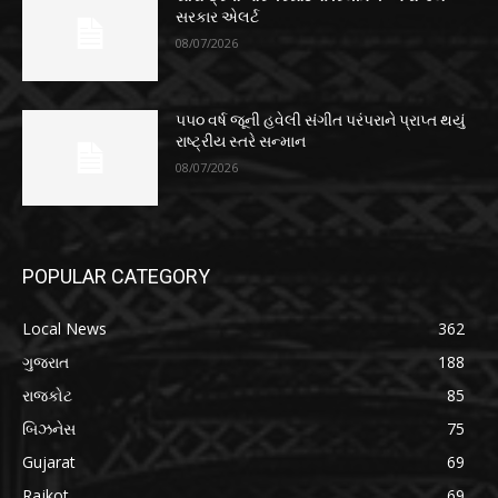
સરકાર એલર્ટ
08/07/2026
૫૫૦ વર્ષ જૂની હવેલી સંગીત પરંપરાને પ્રાપ્ત થયું
રાષ્ટ્રીય સ્તરે સન્માન
08/07/2026
POPULAR CATEGORY
Local News
362
ગુજરાત
188
રાજકોટ
85
બિઝનેસ
75
Gujarat
69
Rajkot
69