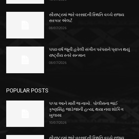
સૌરાષ્ટ્રમાં ભારે વરસાદની સ્થિતિ વચ્ચે રાજ્ય
સરકાર એલર્ટ
08/07/2026
૫૫૦ વર્ષ જૂની હવેલી સંગીત પરંપરાને પ્રાપ્ત થયું
રાષ્ટ્રીય સ્તરે સન્માન
08/07/2026
POPULAR POSTS
પપ્પા આને મારી જ નાખો.. પોલીસના ભાઈ
કૃષ્ણસિંહ જાડેજાની હત્યા, થયા નવા શોકિંગ
ખુલાસા
10/07/2026
સૌરાષ્ટ્રમાં ભારે વરસાદની સ્થિતિ વચ્ચે રાજ્ય