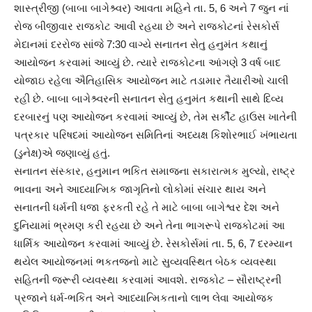
શાસ્ત્રીજી (બાબા બાગેશ્ર્વર) આવતા મહિને તા. 5, 6 અને 7 જુન નાં
રોજ બીજીવાર રાજકોટ આવી રહયા છે અને રાજકોટનાં રેસકોર્સ
મેદાનમાં દરરોજ સાંજે 7:30 વાગ્યે સનાતન સેતુ હનુમંત કથાનું
આયોજન કરવામાં આવ્યું છે. ત્યારે રાજકોટના આંગણે 3 વર્ષ બાદ
યોજાઇ રહેલા ઐતિહાસિક આયોજન માટે તડામાર તૈયારીઓ ચાલી
રહી છે. બાબા બાગેશ્ર્વરની સનાતન સેતુ હનુમંત કથાની સાથે દિવ્ય
દરબારનું પણ આયોજન કરવામાં આવ્યું છે, તેમ સર્કીટ હાઉસ ખાતેની
પત્રકાર પરિષદમાં આયોજન સમિતિનાં અધ્યક્ષ કિશોરભાઈ ખંભાયતા
(ડુનેક્ષ)એ જણાવ્યું હતું.
સનાતન સંસ્કાર, હનુમાન ભકિત સમાજના સકારાત્મક મુલ્યો, રાષ્ટ્ર
ભાવના અને આધ્યાત્મિક જાગૃતિનો લોકોમાં સંચાર થાય અને
સનાતની ધર્મની ધજા ફરકતી રહે તે માટે બાબા બાગેશ્વર દેશ અને
દુનિયામાં ભ્રમણ કરી રહયા છે અને તેના ભાગરૂપે રાજકોટમાં આ
ધાર્મિક આયોજન કરવામાં આવ્યું છે. રેસકોર્સમાં તા. 5, 6, 7 દરમ્યાન
થયેલ આયોજનમાં ભકતજનો માટે સુવ્યવસ્થિત બેઠક વ્યવસ્થા
સહિતની જરૂરી વ્યવસ્થા કરવામાં આવશે. રાજકોટ – સૌરાષ્ટ્રની
પ્રજાને ધર્મ-ભકિત અને આધ્યાત્મિકતાનો લાભ લેવા આયોજક