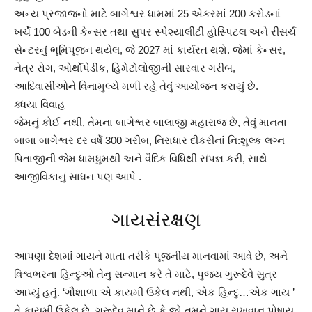
અન્ય પ્રજાજનો માટે બાગેશ્વર ધામમાં 25 એકરમાં 200 કરોડનાં
ખર્ચે 100 બેડની કેન્સર તથા સુપર સ્પેશ્યાલીટી હોસ્પિટલ અને રીસર્ચ
સેન્ટરનું ભૂમિપૂજન થયેલ, જે 2027 માં કાર્યરત થશે. જેમાં કેન્સર,
નેત્ર રોગ, ઓર્થોપેડીક, હિમેટોલોજીની સારવાર ગરીબ,
આદિવાસીઓને વિનામુલ્યે મળી રહે તેવું આયોજન કરાયું છે.
ક્ધયા વિવાહ
જેમનું કોઈ નથી, તેમના બાગેશ્વર બાલાજી મહારાજ છે, તેવું માનતા
બાબા બાગેશ્વર દર વર્ષે 300 ગરીબ, નિરાધાર દીકરીનાં નિ:શુલ્ક લગ્ન
પિતાજીની જેમ ધામધુમથી અને વૈદિક વિધિથી સંપન્ન કરી, સાથે
આજીવિકાનું સાધન પણ આપે .
ગાયસંરક્ષણ
આપણા દેશમાં ગાયને માતા તરીકે પૂજનીય માનવામાં આવે છે, અને
વિશ્વભરના હિન્દુઓ તેનુ સન્માન કરે તે માટે, પુજય ગુરૂદેવે સુત્ર
આપ્યું હતું. ‘ગૌશાળા એ કાયમી ઉકેલ નથી, એક હિન્દુ…એક ગાય ’
તે કાયમી ઉકેલ છે. ગુરૂદેવ માને છે કે જો તમને ગાય રાખવાનુ પોષાય