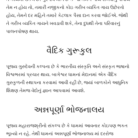
તેમ ન હોય તો, તમારી નજીકનો કોઇ ગરીબ વ્યકિત ગાય ઉછેરતો
હોય, તેમને દર મહિને તમારે કેટલાક પૈસા દાન કરવા જોઈએ. જેથી
તે ગરીબ વ્યકિત ગાયને ખવડાવી શકે, તેના દુધથી તેના પરિવારનું
પાલનપોષણ થાય.
વૈદિક ગુરૂકુલ
પૂજય ગુરુદેવની કલ્પના છે કે ભારતીય સંસ્કૃતિ અને સંસ્કૃત ભાષાનો
વિશ્વભરમાં પ્રચાર થાય. બાગેશ્વર ધામનાં મેદાનમાં એક વૈદિક
ગુરુકુળની સ્થાપના કરવામાં આવી રહી છે, જયાં બાળકોને આધુનિક
શિક્ષણ તેમજ વેદોનું જ્ઞાન આપવામાં આવશે.
અન્નપૂર્ણા ભોજનાલય
પૂજય મહારાજશ્રીનો સંકલ્પ છે કે ધામમાં આવનાર કોઇપણ ભકત
ભૂખ્યો ન રહે. તેથી ધામનાં અન્નપૂર્ણા ભોજનાલય માં દરરોજ