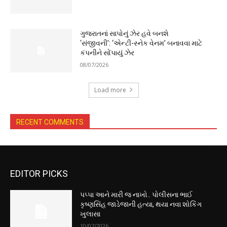
ગુજરાતનાં સાપોનું ઝેર હવે બનશે
‘સંજીવની’: ‘એન્ટી-સ્નેક વેનમ’ બનાવવા માટે
કંપનીને સોંપાયું ઝેર
08/07/2026
Load more
RECENT COMMENTS
EDITOR PICKS
પપ્પા આને મારી જ નાખો.. પોલીસના ભાઈ
કૃષ્ણસિંહ જાડેજાની હત્યા, થયા નવા શોકિંગ
ખુલાસા
10/07/2026