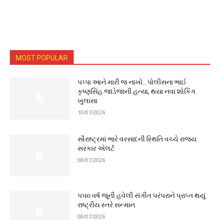
MOST POPULAR
પપ્પા આને મારી જ નાખો.. પોલીસના ભાઈ
કૃષ્ણસિંહ જાડેજાની હત્યા, થયા નવા શોકિંગ
ખુલાસા
10/07/2026
સૌરાષ્ટ્રમાં ભારે વરસાદની સ્થિતિ વચ્ચે રાજ્ય
સરકાર એલર્ટ
08/07/2026
૫૫૦ વર્ષ જૂની હવેલી સંગીત પરંપરાને પ્રાપ્ત થયું
રાષ્ટ્રીય સ્તરે સન્માન
08/07/2026