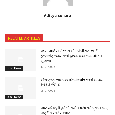
Aditya sonara
RELATED ARTICLES
પપ્પા આને મારી જ નાખો.. પોલીસના ભાઈ
કૃષ્ણસિંહ જાડેજાની હત્યા, થયા નવા શોકિંગ
ખુલાસા
10/07/2026
Local News
સૌરાષ્ટ્રમાં ભારે વરસાદની સ્થિતિ વચ્ચે રાજ્ય
સરકાર એલર્ટ
08/07/2026
Local News
૫૫૦ વર્ષ જૂની હવેલી સંગીત પરંપરાને પ્રાપ્ત થયું
રાષ્ટ્રીય સ્તરે સન્માન