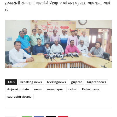
હજારોની સંખ્યામાં ભકતોને નિ:શુલ્ક ભોજન પ્રસાદ આપવામાં આવે
છે.
TAGS
Breaking news
brekingnews
gujarat
Gujarat news
Gujarat update
news
newspaper
rajkot
Rajkot news
saurashtrakranti