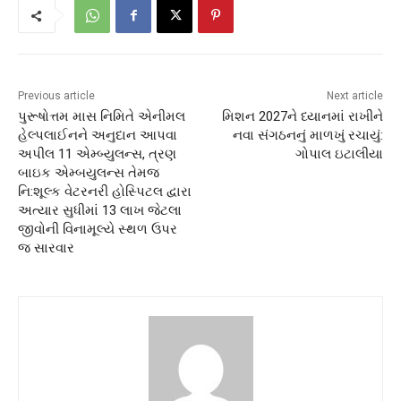
Previous article
Next article
પુરૂષોત્તમ માસ નિમિતે એનીમલ
મિશન 2027ને ધ્યાનમાં રાખીને
હેલ્પલાઈનને અનુદાન આપવા
નવા સંગઠનનું માળખું રચાયું:
અપીલ 11 એમ્બ્યુલન્સ, ત્રણ
ગોપાલ ઇટાલીયા
બાઇક એમ્બયુલન્સ તેમજ
નિ:શૂલ્ક વેટરનરી હોસ્પિટલ દ્વારા
અત્યાર સુધીમાં 13 લાખ જેટલા
જીવોની વિનામૂલ્યે સ્થળ ઉપર
જ સારવાર