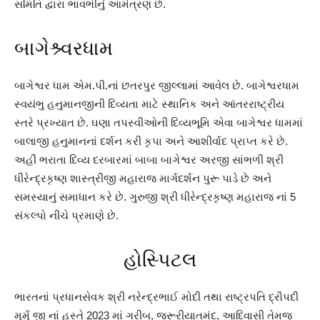
સમિતિ દ્વારા ભાવભીનું આમંત્રણ છે.
બાગેશ્ર્વરધામ
બાગેશ્વર ધામ એમ.પી.નાં છતરપુર જીલ્લામાં આવેલ છે. બાગેશ્વરધામ
સ્વયંભુ હનુમાનજીની દિવ્યતા માટે સ્થાનિક અને આંતરરાષ્ટ્રીય
સ્તરે પ્રખ્યાત છે. ઘણા તપસ્વીઓની દિવ્યભૂમિ એવા બાગેશ્વર ધામમાં
બાલાજી હનુમાનનાં દર્શન કરી કૃપા અને આશીર્વાદ પ્રાપ્ત કરે છે.
અહીં ભરાતા દિવ્ય દરબારમાં બાબા બાગેશ્વર અરજી સાંભળી શ્રી
ધીરેન્દ્રકૃષ્ણ શાસ્ત્રીજી મહારાજ માર્ગદર્શન પુરૂ પાડે છે અને
સમસ્યાનું સમાધાન કરે છે. ગુરુજી શ્રી ધીરેન્દ્રકૃષ્ણ મહારાજ નાં 5
સંકલ્પો નીચે પ્રમાણે છે.
હોસ્પિટલ
ભારતનાં પ્રધાનસેવક શ્રી નરેન્દ્રભાઈ મોદી તથા રાષ્ટ્રપતિ દ્રૌપદી
મુર્મુ જી નાં હસ્તે 2023 માં ગરીબ, જરૂરીયાતમંદ, આદિવાસી તેમજ