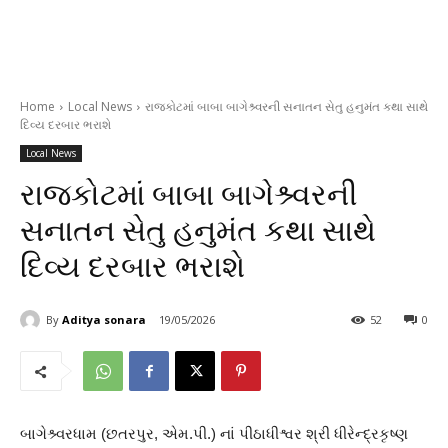
Home
Local News
રાજકોટમાં બાબા બાગેશ્ર્વરની સનાતન સેતુ હનુમંત કથા સાથે
દિવ્ય દરબાર ભરાશે
Local News
રાજકોટમાં બાબા બાગેશ્ર્વરની
સનાતન સેતુ હનુમંત કથા સાથે
દિવ્ય દરબાર ભરાશે
By
Aditya sonara
19/05/2026
52
0
બાગેશ્ર્વરધામ (છતરપુર, એમ.પી.) નાં પીઠાધીશ્વર શ્રી ધીરેન્દ્રકૃષ્ણ