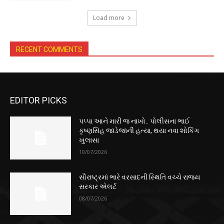
Load more
RECENT COMMENTS
EDITOR PICKS
પપ્પા આને મારી જ નાખો.. પોલીસના ભાઈ
કૃષ્ણસિંહ જાડેજાની હત્યા, થયા નવા શોકિંગ
ખુલાસા
10/07/2026
સૌરાષ્ટ્રમાં ભારે વરસાદની સ્થિતિ વચ્ચે રાજ્ય
સરકાર એલર્ટ
08/07/2026