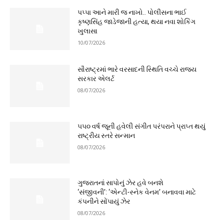
પપ્પા આને મારી જ નાખો.. પોલીસના ભાઈ
કૃષ્ણસિંહ જાડેજાની હત્યા, થયા નવા શોકિંગ
ખુલાસા
10/07/2026
સૌરાષ્ટ્રમાં ભારે વરસાદની સ્થિતિ વચ્ચે રાજ્ય
સરકાર એલર્ટ
08/07/2026
૫૫૦ વર્ષ જૂની હવેલી સંગીત પરંપરાને પ્રાપ્ત થયું
રાષ્ટ્રીય સ્તરે સન્માન
08/07/2026
ગુજરાતનાં સાપોનું ઝેર હવે બનશે
‘સંજીવની’: ‘એન્ટી-સ્નેક વેનમ’ બનાવવા માટે
કંપનીને સોંપાયું ઝેર
08/07/2026