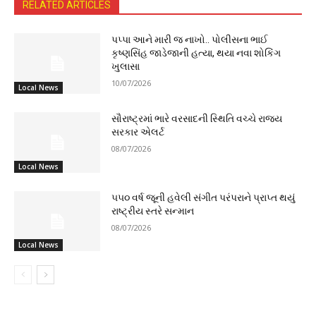
RELATED ARTICLES
પપ્પા આને મારી જ નાખો.. પોલીસના ભાઈ
કૃષ્ણસિંહ જાડેજાની હત્યા, થયા નવા શોકિંગ
ખુલાસા
10/07/2026
Local News
સૌરાષ્ટ્રમાં ભારે વરસાદની સ્થિતિ વચ્ચે રાજ્ય
સરકાર એલર્ટ
08/07/2026
Local News
૫૫૦ વર્ષ જૂની હવેલી સંગીત પરંપરાને પ્રાપ્ત થયું
રાષ્ટ્રીય સ્તરે સન્માન
08/07/2026
Local News