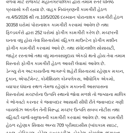
વળવા માટે રાજકોટ મહાનગરપાલિકા દ્વારા તમામ સ્તરે ઘનિષ્ઠ
પ્રયાસો કરી રહ્યા છે. વાહક નિયંત્રણની કામગીરી હેઠળ
તા.4/5/2026 થી તા.10/5/2026 દરમ્યાન પોરાનાશક કામગીરી હેઠળ
30358 ઘરોમાં પોરાનાશક કામગીરી કરવામાં આવેલ છે તથા
ફિલ્ડવર્કરો દ્વારા 252 ઘરોમાં ફોગીંગ કામગીરી કરેલ છે. મચ્છરની
ઘનતા વધુ હોય તેવા વિસ્તારોમાં વહિકલ માઉન્ટેન ફોગીંગ મશીન
ફોગીંગ કામગીરી કરવામાં આવે છે. તથા સંવેદનશીલ સોસાયટી,
જાહેર રસ્તાઓ તથા વધુ માનવસમુદાય એકઠો થતો હોય તેવા તમામ
વિસ્તારો ફોગીંગ કામગીરી હેઠળ આવરી લેવામાં આવેલ છે.
ડેન્ગ્યુ રોગ અટકાયતીના ભાગરૂપે શહેરી વિસ્તારમાં રહેણાક મકાન,
દુકાન, એપાર્ટમેન્ટ, કોર્મશિયલ કોમ્પલેકસ, ઔધોગિક એકમો,
વ્યાપાર ધંધાના સ્થળ તેમજ રહેણાંક મકાનની આસપાસના
વિસ્તારોમાં મચ્છરોના ઉત્પતિ સ્થાનો જોવા મળશે તો જગ્યાના માલિક
કે ભોગવટો કરનાર કે જવાબદાર આસામી સીધી રીતે જવાબદાર ગણી
બાયલોઝ અંતર્ગત તેની વિરૂદ્ધ મચ્છર ઉત્પતિ સબબ નોટીસ તથા
વહિવટી ચાર્જ વસુલાતની કામગીરી કરવામાં આવેલ છે. આ કામગીરી
હેઠળ રહેણાક સિવાય અન્ય 709 પ્રીમાઇસીસ (બાંઘકામ સાઇટ,
સ્કૂલ, હોસ્પિટલ, હોટેલ, ઇન્ડસ્ટ્રીઝ, હોસ્ટેલ, કોમ્પ્લેક્ષ, ભંગારના