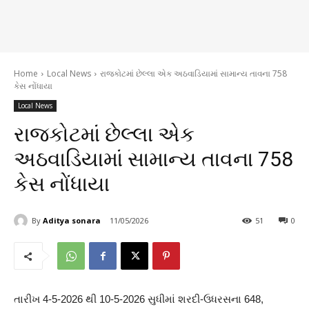
Home
Local News
રાજકોટમાં છેલ્લા એક અઠવાડિયામાં સામાન્ય તાવના 758
કેસ નોંધાયા
Local News
રાજકોટમાં છેલ્લા એક
અઠવાડિયામાં સામાન્ય તાવના 758
કેસ નોંધાયા
By
Aditya sonara
11/05/2026
51
0
તારીખ 4-5-2026 થી 10-5-2026 સુધીમાં શરદી-ઉધરસના 648,