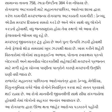
સામાન્ય તાવના 758, ઝાડા-ઉલ્ટીના 384 કેસ નોંધાયા છે.
રોગચાળા અટકાયતી માટે મહાનગરપાલિકા, આરોગ્ય શાખા દ્વારા
કરેલ કામગીરી મચ્છરજન્ય રોગચાળા અટકાયતી કામગીરી : ડેન્ગ્યૂ
એડીસ મચ્છર દિવસના સમયે કરડે છે અને એક સાથે વઘુ લોકોને
કરડતો હોવાથી, વધુ જનસમુદાય હોય તેવા સ્થળો એ આવા રોગ
ફેલાવવાનો જોખમ વઘુ રહે છે.
મચ્છરનું જીવનચક્ર ટૂંકુ હોય છે અને પુન: ઉત્પત્તિ ઝડપી હોવાથી
તેનો ફેલાવો થોડા સમયમાં ખૂબ ઝડપથી થાય છે. ખાસ કરીને શહેરી
વિસ્તારોમાં લોકોમાં સાફસફાઈના અભાવ, પોતાના સ્વાસ્થય પ્રત્યે
બેદરકારી અને માનવીય બેદરકારીથી સહેલાઈથી મચ્છરને પ્રજનન
માટે મળી રહેતા ચોખ્ખા પાણીના પાત્રોને કારણે મચ્છરની ઉત્5તિ
ઘણી વધી જાય છે.
રાજકોટ મહાનગર પાલિકાના આરોગ્યતંત્ર દ્વારા ડેન્ગ્યુ, મેલેરિયા,
ચિકુનગુનિયા વગેરે જેવા રોગોને નિયંત્રિત કરવા માટે સતત પ્રયાસો
થઈ રહ્યા છે. આ રોગો માનવીની જીવનશૈલી સાથે સીધા સંકળાયેલા
હોવાથી તેમાં લોકોનો સહકાર અત્યંત આવશ્યક છે.
આ રોગચાળા દ્વારા ઊભા થતા જાહેર આરોગ્ય પડકારને પહોંચી