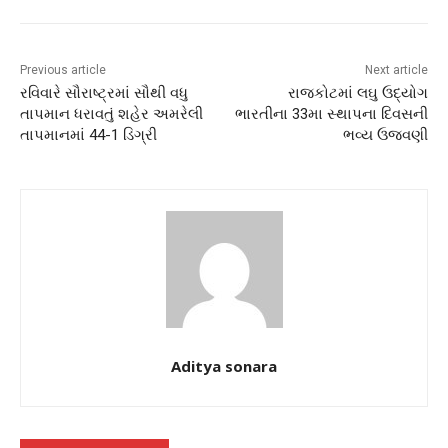
Previous article
Next article
રવિવારે સૌરાષ્ટ્રમાં સૌથી વધુ
રાજકોટમાં લઘુ ઉદ્યોગ
તાપમાન ધરાવતું શહેર અમરેલી
ભારતીના 33મા સ્થાપના દિવસની
તાપમાનમાં 44-1 ડિગ્રી
ભવ્ય ઉજવણી
Aditya sonara