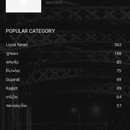
08/07/2026
POPULAR CATEGORY
Local News
362
ગુજરાત
188
રાજકોટ
85
બિઝનેસ
75
Gujarat
69
Rajkot
69
સ્પોર્ટ્સ
64
આંતરાષ્ટ્રીય
57