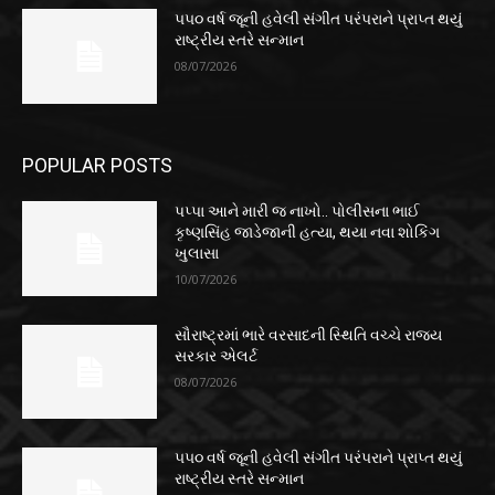
૫૫૦ વર્ષ જૂની હવેલી સંગીત પરંપરાને પ્રાપ્ત થયું
રાષ્ટ્રીય સ્તરે સન્માન
08/07/2026
POPULAR POSTS
પપ્પા આને મારી જ નાખો.. પોલીસના ભાઈ
કૃષ્ણસિંહ જાડેજાની હત્યા, થયા નવા શોકિંગ
ખુલાસા
10/07/2026
સૌરાષ્ટ્રમાં ભારે વરસાદની સ્થિતિ વચ્ચે રાજ્ય
સરકાર એલર્ટ
08/07/2026
૫૫૦ વર્ષ જૂની હવેલી સંગીત પરંપરાને પ્રાપ્ત થયું
રાષ્ટ્રીય સ્તરે સન્માન