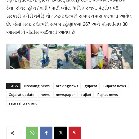
ડેલા, સેલર, હોલ / વાડી / પાર્ટી પ્લોટ, ધાર્મિક સ્થળ, પેટ્રોલ પં5,
સરકારી કચેરી વગેરે) નો મચ્છર ઉત્પતિ સબબ તપાસ કરવામાં આવેલ
છે. જેમાં મચ્છર ઉત્પતિ સબબ રહેણાંકમાં 267 અને કોર્મશીયલ 38
આસામીને નોટીસ આ5વામાં આવેલ છે.
TAGS
Breaking news
brekingnews
gujarat
Gujarat news
Gujarat update
news
newspaper
rajkot
Rajkot news
saurashtrakranti