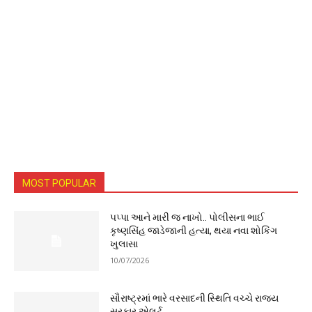
MOST POPULAR
પપ્પા આને મારી જ નાખો.. પોલીસના ભાઈ
કૃષ્ણસિંહ જાડેજાની હત્યા, થયા નવા શોકિંગ
ખુલાસા
10/07/2026
સૌરાષ્ટ્રમાં ભારે વરસાદની સ્થિતિ વચ્ચે રાજ્ય
સરકાર એલર્ટ