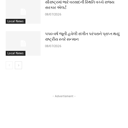
સૌરાષ્ટ્રમાં ભારે વરસાદની સ્થિતિ વચ્ચે રાજ્ય
સરકાર એલર્ટ
08/07/2026
Local News
૫૫૦ વર્ષ જૂની હવેલી સંગીત પરંપરાને પ્રાપ્ત થયું
રાષ્ટ્રીય સ્તરે સન્માન
08/07/2026
Local News
- Advertisment -