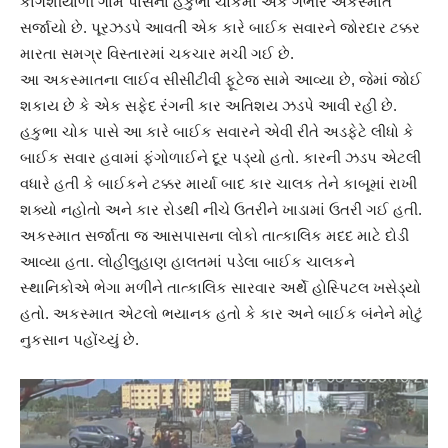
કાગશીયાળી ગામ પાસેના હકુભા ચોકમાં એક ગંભીર અકસ્માત
સર્જાયો છે. પૂરઝડપે આવતી એક કારે બાઈક સવારને જોરદાર ટક્કર
મારતા સમગ્ર વિસ્તારમાં ચકચાર મચી ગઈ છે.
આ અકસ્માતના લાઈવ સીસીટીવી ફૂટેજ સામે આવ્યા છે, જેમાં જોઈ
શકાય છે કે એક સફેદ રંગની કાર અતિશય ઝડપે આવી રહી છે.
હકુભા ચોક પાસે આ કારે બાઈક સવારને એવી રીતે અડફેટે લીધો કે
બાઈક સવાર હવામાં ફંગોળાઈને દૂર પડ્યો હતો. કારની ઝડપ એટલી
વધારે હતી કે બાઈકને ટક્કર માર્યા બાદ કાર ચાલક તેને કાબૂમાં રાખી
શક્યો નહોતો અને કાર રોડથી નીચે ઉતરીને ખાડામાં ઉતરી ગઈ હતી.
અકસ્માત સર્જાતા જ આસપાસના લોકો તાત્કાલિક મદદ માટે દોડી
આવ્યા હતા. લોહીલુહાણ હાલતમાં પડેલા બાઈક ચાલકને
સ્થાનિકોએ ભેગા મળીને તાત્કાલિક સારવાર અર્થે હોસ્પિટલ ખસેડ્યો
હતો. અકસ્માત એટલો ભયાનક હતો કે કાર અને બાઈક બંનેને મોટું
નુકસાન પહોંચ્યું છે.