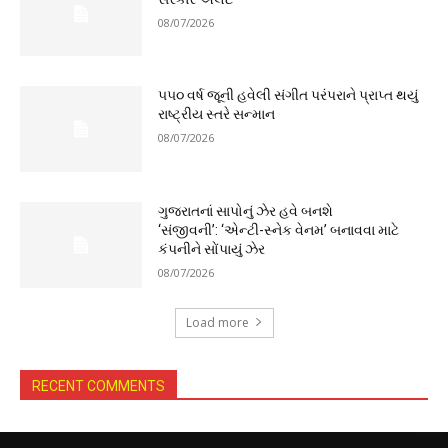
08/07/2026
૫૫૦ વર્ષ જૂની હવેલી સંગીત પરંપરાને પ્રાપ્ત થયું
રાષ્ટ્રીય સ્તરે સન્માન
08/07/2026
ગુજરાતનાં સાપોનું ઝેર હવે બનશે
‘સંજીવની’: ‘એન્ટી-સ્નેક વેનમ’ બનાવવા માટે
કંપનીને સોંપાયું ઝેર
08/07/2026
Load more
RECENT COMMENTS