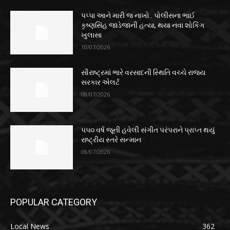
પપ્પા આને મારી જ નાખો.. પોલીસના ભાઈ
કૃષ્ણસિંહ જાડેજાની હત્યા, થયા નવા શોકિંગ
ખુલાસા
10/07/2026
સૌરાષ્ટ્રમાં ભારે વરસાદની સ્થિતિ વચ્ચે રાજ્ય
સરકાર એલર્ટ
08/07/2026
૫૫૦ વર્ષ જૂની હવેલી સંગીત પરંપરાને પ્રાપ્ત થયું
રાષ્ટ્રીય સ્તરે સન્માન
08/07/2026
POPULAR CATEGORY
Local News
362