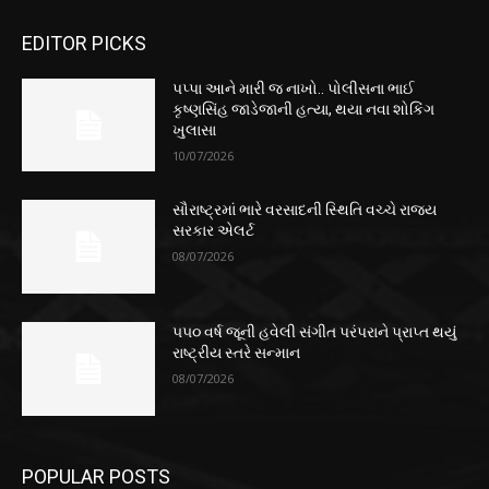
EDITOR PICKS
પપ્પા આને મારી જ નાખો.. પોલીસના ભાઈ
કૃષ્ણસિંહ જાડેજાની હત્યા, થયા નવા શોકિંગ
ખુલાસા
10/07/2026
સૌરાષ્ટ્રમાં ભારે વરસાદની સ્થિતિ વચ્ચે રાજ્ય
સરકાર એલર્ટ
08/07/2026
૫૫૦ વર્ષ જૂની હવેલી સંગીત પરંપરાને પ્રાપ્ત થયું
રાષ્ટ્રીય સ્તરે સન્માન
08/07/2026
POPULAR POSTS