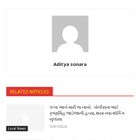
Aditya sonara
RELATED ARTICLES
પપ્પા આને મારી જ નાખો.. પોલીસના ભાઈ
કૃષ્ણસિંહ જાડેજાની હત્યા, થયા નવા શોકિંગ
ખુલાસા
10/07/2026
Local News