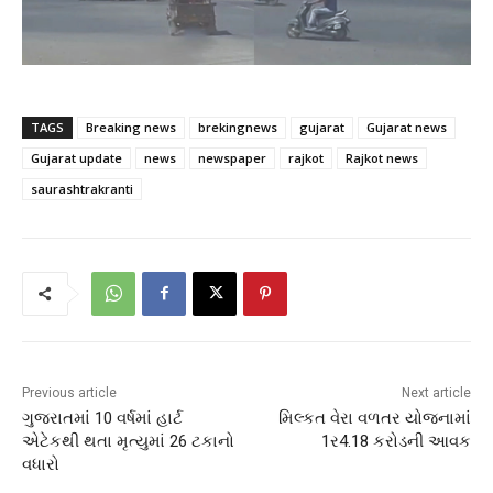
TAGS
Breaking news
brekingnews
gujarat
Gujarat news
Gujarat update
news
newspaper
rajkot
Rajkot news
saurashtrakranti
Previous article
Next article
ગુજરાતમાં 10 વર્ષમાં હાર્ટ
મિલ્કત વેરા વળતર યોજનામાં
એટેકથી થતા મૃત્યુમાં 26 ટકાનો
1ર4.18 કરોડની આવક
વધારો