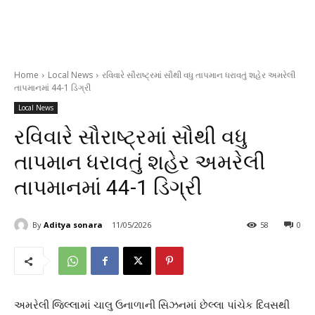
Home
Local News
રવિવારે સૌરાષ્ટ્રમાં સૌથી વધુ તાપમાન ધરાવતું શહેર અમરેલી
તાપમાનમાં 44-1 ડિગ્રી
Local News
રવિવારે સૌરાષ્ટ્રમાં સૌથી વધુ
તાપમાન ધરાવતું શહેર અમરેલી
તાપમાનમાં 44-1 ડિગ્રી
By
Aditya sonara
11/05/2026
58
0
અમરેલી જિલ્લામાં ચાલુ ઉનાળાની સિઝનમાં છેલ્લા પાંચેક દિવસથી