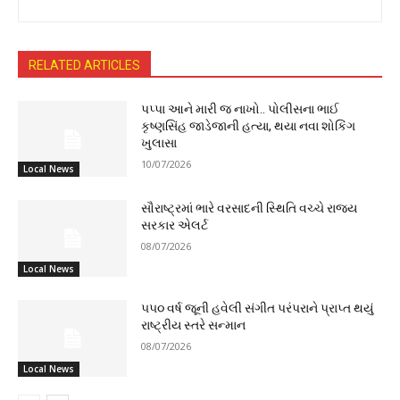
RELATED ARTICLES
પપ્પા આને મારી જ નાખો.. પોલીસના ભાઈ
કૃષ્ણસિંહ જાડેજાની હત્યા, થયા નવા શોકિંગ
ખુલાસા
10/07/2026
Local News
સૌરાષ્ટ્રમાં ભારે વરસાદની સ્થિતિ વચ્ચે રાજ્ય
સરકાર એલર્ટ
08/07/2026
Local News
૫૫૦ વર્ષ જૂની હવેલી સંગીત પરંપરાને પ્રાપ્ત થયું
રાષ્ટ્રીય સ્તરે સન્માન
08/07/2026
Local News