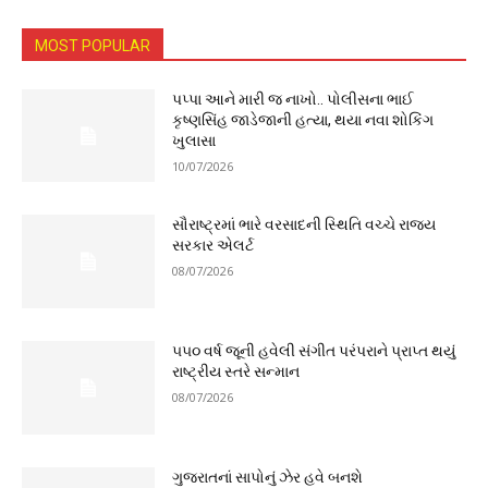
MOST POPULAR
પપ્પા આને મારી જ નાખો.. પોલીસના ભાઈ
કૃષ્ણસિંહ જાડેજાની હત્યા, થયા નવા શોકિંગ
ખુલાસા
10/07/2026
સૌરાષ્ટ્રમાં ભારે વરસાદની સ્થિતિ વચ્ચે રાજ્ય
સરકાર એલર્ટ
08/07/2026
૫૫૦ વર્ષ જૂની હવેલી સંગીત પરંપરાને પ્રાપ્ત થયું
રાષ્ટ્રીય સ્તરે સન્માન
08/07/2026
ગુજરાતનાં સાપોનું ઝેર હવે બનશે