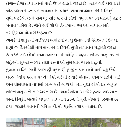
રોજબરોજ તાપમાનનો પારો ઉપર ચડતો જાય છે. ત્યારે ગઈકાલે ફરી
એક વખત સડસડાટ તાપમાનમાં વધારો થતાં તાપમાન 44-1 ડિગ્રી
સુધી પહોંચી જતાં સમગ્ર સૌરાષ્ટ્રમાં સૌથી વધુ તાપમાન ધરાવતું શહેર
બનાવ પામેલ છે. જેને લઈ લોકો ઉનાળાના આકરા તાપમાનથી
ત્રાહિમામ પોકારી ઉઠ્યાં છે.
અમરેલી શહેરમાં ગઈકાલે બપોરનાં ચાલુ ઉનાળાની સિઝનમાં છેલ્લા
ઘણાં જ દિવસોથી તાપમાન 44-1 ડિગ્રી સુધી તાપમાન પહોંચી જાય
છે. જેને લઈ લોકો કામ વગર ઘર કે ઓફિસ બહાર નીકળવાનું ટાળતાં
શહેરની મુખ્ય બઝાર તથા રસ્તાઓ સુમસામ ભાસતા હતાં.
હવામાન વિભાગની આગાહી પ્રમાણે હજુ તાપમાનનો પારો વધુ ઉંચે
જાય તેવી શક્યતા વચ્ચે લોકો વહેલી સવારે પોતાના કામ આટોપી લઈ
અને ધોમધખતા તાપમાં ખાસ કરી બાળકો તથા વૃધ્ધ લોકો ઘર બહાર
નીકળવાનું ટાળે તે ઇચ્છનીય છે. અમરેલીમાં આજે મહતમ તાપમાન
44-1 ડિગ્રી, જ્યારે લઘુતમ તાપમાન 25-8 ડિગ્રી, ભેજનું પ્રમાણ 67
ટકા, જ્યારે પવનની ગતિ 5 કી.મી. પ્રતિ કલાક નોંધાય છે.