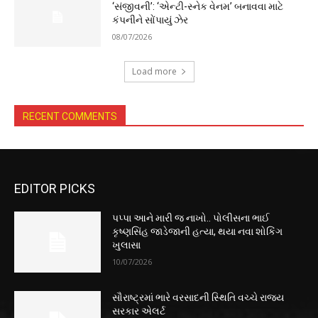
‘સંજીવની’: ‘એન્ટી-સ્નેક વેનમ’ બનાવવા માટે
કંપનીને સોંપાયું ઝેર
08/07/2026
Load more
RECENT COMMENTS
EDITOR PICKS
પપ્પા આને મારી જ નાખો.. પોલીસના ભાઈ
કૃષ્ણસિંહ જાડેજાની હત્યા, થયા નવા શોકિંગ
ખુલાસા
10/07/2026
સૌરાષ્ટ્રમાં ભારે વરસાદની સ્થિતિ વચ્ચે રાજ્ય
સરકાર એલર્ટ