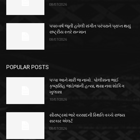
08/07/2026
૫૫૦ વર્ષ જૂની હવેલી સંગીત પરંપરાને પ્રાપ્ત થયું
રાષ્ટ્રીય સ્તરે સન્માન
08/07/2026
POPULAR POSTS
પપ્પા આને મારી જ નાખો.. પોલીસના ભાઈ
કૃષ્ણસિંહ જાડેજાની હત્યા, થયા નવા શોકિંગ
ખુલાસા
10/07/2026
સૌરાષ્ટ્રમાં ભારે વરસાદની સ્થિતિ વચ્ચે રાજ્ય
સરકાર એલર્ટ
08/07/2026