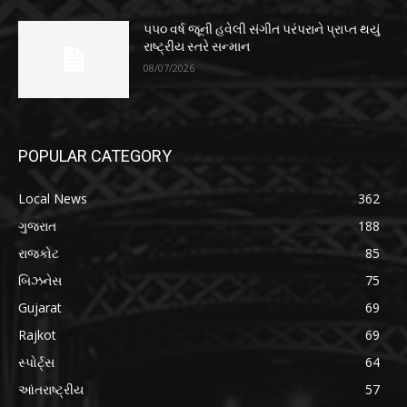
૫૫૦ વર્ષ જૂની હવેલી સંગીત પરંપરાને પ્રાપ્ત થયું
રાષ્ટ્રીય સ્તરે સન્માન
08/07/2026
POPULAR CATEGORY
Local News
362
ગુજરાત
188
રાજકોટ
85
બિઝનેસ
75
Gujarat
69
Rajkot
69
સ્પોર્ટ્સ
64
આંતરાષ્ટ્રીય
57