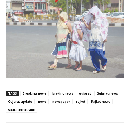
TAGS
Breaking news
brekingnews
gujarat
Gujarat news
Gujarat update
news
newspaper
rajkot
Rajkot news
saurashtrakranti