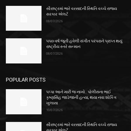
સૌરાષ્ટ્રમાં ભારે વરસાદની સ્થિતિ વચ્ચે રાજ્ય
સરકાર એલર્ટ
08/07/2026
૫૫૦ વર્ષ જૂની હવેલી સંગીત પરંપરાને પ્રાપ્ત થયું
રાષ્ટ્રીય સ્તરે સન્માન
08/07/2026
POPULAR POSTS
પપ્પા આને મારી જ નાખો.. પોલીસના ભાઈ
કૃષ્ણસિંહ જાડેજાની હત્યા, થયા નવા શોકિંગ
ખુલાસા
10/07/2026
સૌરાષ્ટ્રમાં ભારે વરસાદની સ્થિતિ વચ્ચે રાજ્ય
સરકાર એલર્ટ