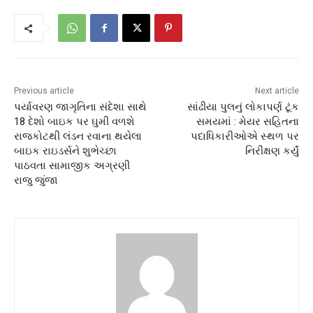
Previous article
Next article
પર્યાવરણ જાગૃતિના સંદેશા સાથે
સાંઢીયા પુલનું લોકાપર્ણ ટૂંક
18 દેશો બાઇક પર ઘુમી વળશે
સમયમાં : મેયર સહિતના
રાજકોટથી લંડન રવાના થયેલા
પદાધિકારીઓએ સ્થળ પર
બાઇક રાઇડર્સને શુભેચ્છા
નિરીક્ષણ કર્યું
પાઠવતા સામાજીક અગ્રણી
રાજુ જુંજા