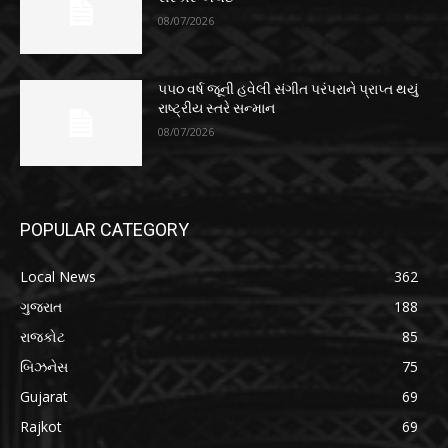
08/07/2026
૫૫૦ વર્ષ જૂની હવેલી સંગીત પરંપરાને પ્રાપ્ત થયું
રાષ્ટ્રીય સ્તરે સન્માન
08/07/2026
POPULAR CATEGORY
Local News
362
ગુજરાત
188
રાજકોટ
85
બિઝનેસ
75
Gujarat
69
Rajkot
69