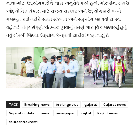
નાના-મોટા ઉદ્યોગકારોને ખાસ અનુરોધ કર્યો હતો. મોરબીના ટકાઉ
ઔદ્યોગિક વિકાસ માટે રાજ્ય સરકાર અને ઉદ્યોગકારો વચ્ચે
મજબૂત કડી તરીકે સતત સંકલન અને સહયોગ જાળવી રાખવા
વહીવટી તંત્ર સંપૂર્ણ કટિબદ્ધ હોવાનું તેમણે ભારપૂર્વક જણાવ્યું હતું
તેવું મોરબી જિલ્લા ઉદ્યોગ કેન્દ્રની યાદીમાં જણાવાયું છે.
TAGS
Breaking news
brekingnews
gujarat
Gujarat news
Gujarat update
news
newspaper
rajkot
Rajkot news
saurashtrakranti