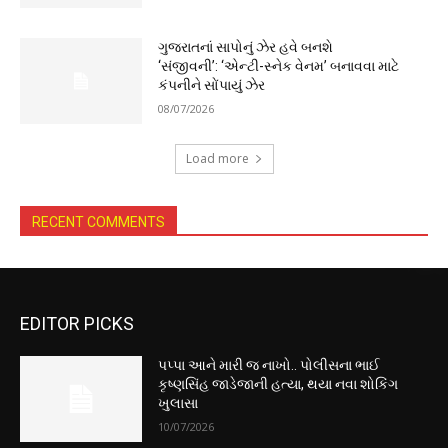
ગુજરાતનાં સાપોનું ઝેર હવે બનશે
‘સંજીવની’: ‘એન્ટી-સ્નેક વેનમ’ બનાવવા માટે
કંપનીને સોંપાયું ઝેર
08/07/2026
Load more
RECENT COMMENTS
EDITOR PICKS
પપ્પા આને મારી જ નાખો.. પોલીસના ભાઈ
કૃષ્ણસિંહ જાડેજાની હત્યા, થયા નવા શોકિંગ
ખુલાસા
10/07/2026