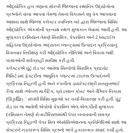
ઔદ્યોગિક હબ ગણાતા મોરબી જિલ્લાના સ્થાનિક ઉદ્યોગોના
પ્રશ્ર્નોને વાચા આપવા તેમજ તેમના વિકાસને વધુ વેગ આપવાના
આશય સાથે જિલ્લા કલેક્ટર સ્વપ્નિલ ખરે દ્વારા જિલ્લાના વિવિધ
ઔદ્યોગિક એકમોની પ્રત્યક્ષ સ્થળ મુલાકાત લેવામાં આવી હતી. આ
મુલાકાત દરમિયાન તેમણે સિરામિક, પેપરમિલ અને ટેક્સટાઈલ
સહિતના ઉદ્યોગોના અદ્યતન પ્લાન્ટ્સમાં ઉત્પાદન પ્રક્રિયાનું
વિગતવાર નિરીક્ષણ કરી ઔદ્યોગિક નીતિઓ અને વિકાસ લક્ષી
પાસાઓની સર્વગ્રાહી સમીક્ષા કરી હતી.
કલેક્ટરએ ઘુંટું રોડ પર આવેલા સિમ્પોલો સિરામિક પ્રાઇવેટ
લિમિટેડમાં ફેક્ટરીના આધુનિક પ્લાન્ટમાં ટાઇલ્સ ઉત્પાદનની
પ્રક્રિયા નિહાળી હતી અને કંપનીના ડાયરેક્ટરશ્રી મનસુખભાઈ
કૈલા સાથે ગ્લોબલ માર્કેટિંગ, પ્રોડક્શન કોસ્ટ અને વૈશ્ર્વિક નિકાસ
(ઊડ્ઢાજ્ઞિિ)ં સંબંધી વિવિધ મુદ્દાઓ પર ચર્ચા-વિચારણા કરી હતી. ઘુંટું
રોડ પર જ આવેલી એપોલો પેપરમિલ એલ.એલ.પીની મુલાકાત
દરમિયાન તેમણે રો-મટીરિયલમાંથી પેપર બનાવવાની સમગ્ર
પ્રક્રિયા નિહાળી પેપર મિલ એસોસિએશનના પ્રતિનિધિઓ સાથે આ
સેક્ટરને નડતરરૂપ વિવિધ પ્રશ્ર્નો અંગે હકારાત્મક સંવાદ કર્યો હતો.