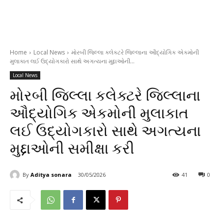
Home
Local News
મોરબી જિલ્લા કલેક્ટરે જિલ્લાના ઔદ્યોગિક એકમોની
મુલાકાત લઈ ઉદ્યોગકારો સાથે અગત્યના મુદ્દાઓની...
Local News
મોરબી જિલ્લા કલેક્ટરે જિલ્લાના
ઔદ્યોગિક એકમોની મુલાકાત
લઈ ઉદ્યોગકારો સાથે અગત્યના
મુદ્દાઓની સમીક્ષા કરી
By
Aditya sonara
30/05/2026
41
0