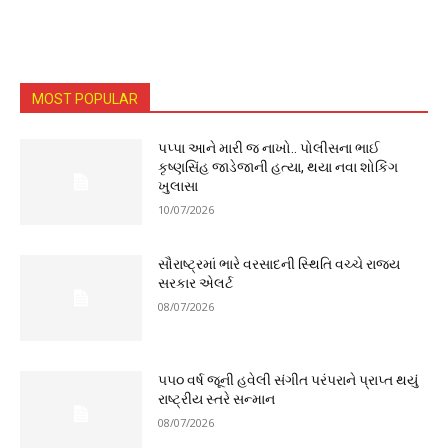
MOST POPULAR
પપ્પા આને મારી જ નાખો.. પોલીસના ભાઈ
કૃષ્ણસિંહ જાડેજાની હત્યા, થયા નવા શોકિંગ
ખુલાસા
10/07/2026
સૌરાષ્ટ્રમાં ભારે વરસાદની સ્થિતિ વચ્ચે રાજ્ય
સરકાર એલર્ટ
08/07/2026
૫૫૦ વર્ષ જૂની હવેલી સંગીત પરંપરાને પ્રાપ્ત થયું
રાષ્ટ્રીય સ્તરે સન્માન
08/07/2026