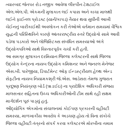
ત્યારબાદ જેતપર રોડ નજીક આવેલા લીસ્પીન ટેક્ષટાઈલ
એલ.એલ.પી. એકમની મુલાકાત લઈ કપાસ અને કાચા માલથી
લઈને ફાઈનલ પ્રોડક્ટ (યાર્ન/કાપડ) તૈયાર થવા સુધીની આખી
ચેઈનનું બારીકાઈથી અવલોકન કરી તેઓએ વર્તમાન સમયમાં વૈશ્વિક
યુદ્ધની પરિસ્થિતિને કારણે આંતરરાષ્ટ્રીય સ્તરે ઉદ્યોગો સામે આવી
પડેલા પડકારો અને લોજિસ્ટિક્સ સંબંધિત સમસ્યાઓ અંગે
ઉદ્યોગપતિઓ સાથે વિસ્તારપૂર્વક ચર્ચા કરી હતી.
આ સમગ્ર મુલાકાત દરમિયાન જિલ્લા કલેક્ટરની સાથે જિલ્લા
ઉદ્યોગ કેન્દ્રના નાયબ ઉદ્યોગ કમિશનર અને જનરલ મેનેજર
એસ.બી. પારેજીયા, ડિપાર્ટમેન્ટ ઓફ ઈન્ડસ્ટ્રીયલ હેલ્થ એન્ડ
સેફ્ટીના નાયબ નિયામકશ્રી જે.એસ. આડેસરા તેમજ ગુજરાત
પ્રદૂષણ નિયંત્રણ બોર્ડ (ૠઙઈઇ) ના પ્રાદેશિક અધિકારી સંજય
માલસત્તાર સહિતના ઉચ્ચ અધિકારીઓની ટીમ સાથે રહી સક્ષમ
માર્ગદર્શન પૂરું પાડ્યું હતું.
ઔદ્યોગિક એકમોના સંચાલનમાં કોઈપણ પ્રકારની વહીવટી
સમસ્યા, માળખાકીય અવરોધ કે અડચણ હોય તો વિના સંકોચે
જિલ્લા વહીવટી તંત્રનો સંપર્ક કરવા કલેક્ટરએ મોરબીના તમામ