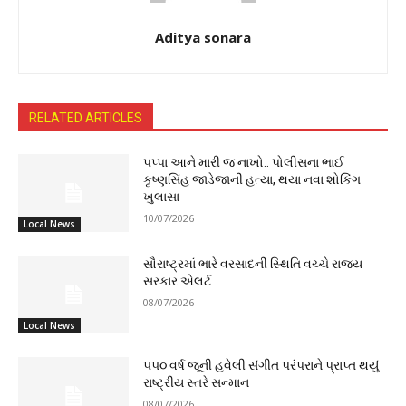
Aditya sonara
RELATED ARTICLES
પપ્પા આને મારી જ નાખો.. પોલીસના ભાઈ
કૃષ્ણસિંહ જાડેજાની હત્યા, થયા નવા શોકિંગ
ખુલાસા
10/07/2026
Local News
સૌરાષ્ટ્રમાં ભારે વરસાદની સ્થિતિ વચ્ચે રાજ્ય
સરકાર એલર્ટ
08/07/2026
Local News
૫૫૦ વર્ષ જૂની હવેલી સંગીત પરંપરાને પ્રાપ્ત થયું
રાષ્ટ્રીય સ્તરે સન્માન
08/07/2026