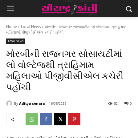
Home
Local News
મોરબીની રાજનગર સોસાયટીમાં લો વોલ્ટેજથી ત્રાહિમામ
મહિલાઓ પીજીવીસીએલ કચેરી પહોંચી
Local News
મોરબીની રાજનગર સોસાયટીમાં
લો વોલ્ટેજથી ત્રાહિમામ
મહિલાઓ પીજીવીસીએલ કચેરી
પહોંચી
By
Aditya sonara
16/05/2026
52
0