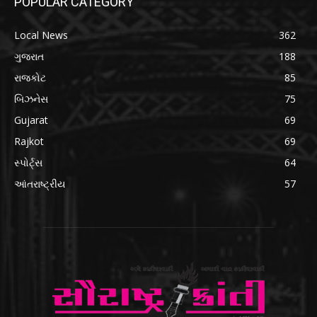
POPULAR CATEGORY
Local News
362
ગુજરાત
188
રાજકોટ
85
બિઝનેસ
75
Gujarat
69
Rajkot
69
સ્પોર્ટ્સ
64
આંતરાષ્ટ્રીય
57