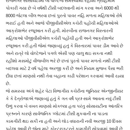
રાજનગર સોસાયટીમાં લો વોલ્ટેજ સમસ્યાથી રહીશો ત્રાહિમામ
પોકારી ગયા છે બે વર્ષથી ટીસી બદલવાની માંગ કરવા અને 6000 થી
8000 જેટલા બીલ ભરવા છતાં પુરતો પાવર નહિ મળતા મહિલાઓ રોષે
ભરાઈ હતી અને આજે પીજીવીસીએલ કચેરી પહોંચી મહિલાઓએ
આક્રોશભેર રજૂઆત કરી હતી. મોરબીના રાજનગર વિસ્તારની
મહિલાઓ પીજીવીસીએલ કચેરી પહોંચી હતી અને આક્રોશભેર
રજૂઆત કરી હતી જેમાં જણાવ્યું હતું કે વિસ્તારમાં પાવર ડીમ આવે છે
અને રાત્રે લો વોલ્ટેજને પગલે એસી પણ ચાલુ થઇ સકતા નથી
રહીશો મસમોટું વીજબીલ ભરે છે છતાં પુરતો પાવર મળતો નથી ટીસી
બદલવા માટે 2 વર્ષ પહેલા અરજી કરી છે અને નિયમ મુજબ પૈસા ભરી
દીધા છતાં માણસો નથી તેવા બહાના કાઢી પરેશાન કરવામાં આવી રહ્યા
છે.
જે સમસ્યા અંગે શહેર પેટા વિભાગીય કચેરીના જુનિયર એન્જીનીયર
કે કે દેત્રોજાએ જણાવ્યું હતું કે ગત વર્ષે પ્રશ્ન સામે આવતા નવું ટીસી
ઉભું કરવા બે વખત માણસો મોકલ્યા હતા પરંતુ સોસાયટીના આંતરિક
પ્રશ્ર્નને કારણે સાર્વજનિક પ્લોટમાં ટીસી મુકવાની ના પાડતા
કામગીરી થઇ સકી ના હતી અને લોડ વધારાની નવી અરજી 10 દિવસ
પહેલા આવી છે જેના માટે કોન્ટ્રાકટરને કામગીરી સોપવામાં આવી છે