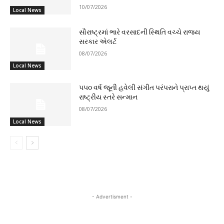
10/07/2026
Local News
સૌરાષ્ટ્રમાં ભારે વરસાદની સ્થિતિ વચ્ચે રાજ્ય
સરકાર એલર્ટ
08/07/2026
Local News
૫૫૦ વર્ષ જૂની હવેલી સંગીત પરંપરાને પ્રાપ્ત થયું
રાષ્ટ્રીય સ્તરે સન્માન
08/07/2026
Local News
- Advertisment -