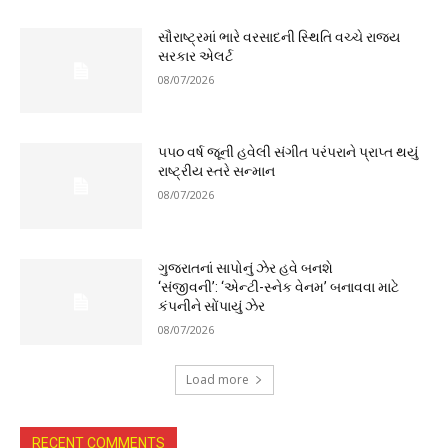
સૌરાષ્ટ્રમાં ભારે વરસાદની સ્થિતિ વચ્ચે રાજ્ય
સરકાર એલર્ટ
08/07/2026
૫૫૦ વર્ષ જૂની હવેલી સંગીત પરંપરાને પ્રાપ્ત થયું
રાષ્ટ્રીય સ્તરે સન્માન
08/07/2026
ગુજરાતનાં સાપોનું ઝેર હવે બનશે
‘સંજીવની’: ‘એન્ટી-સ્નેક વેનમ’ બનાવવા માટે
કંપનીને સોંપાયું ઝેર
08/07/2026
Load more
RECENT COMMENTS