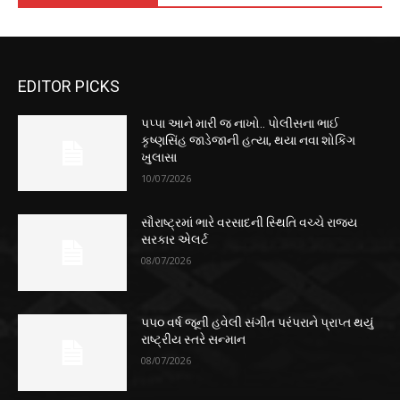
EDITOR PICKS
પપ્પા આને મારી જ નાખો.. પોલીસના ભાઈ
કૃષ્ણસિંહ જાડેજાની હત્યા, થયા નવા શોકિંગ
ખુલાસા
10/07/2026
સૌરાષ્ટ્રમાં ભારે વરસાદની સ્થિતિ વચ્ચે રાજ્ય
સરકાર એલર્ટ
08/07/2026
૫૫૦ વર્ષ જૂની હવેલી સંગીત પરંપરાને પ્રાપ્ત થયું
રાષ્ટ્રીય સ્તરે સન્માન
08/07/2026