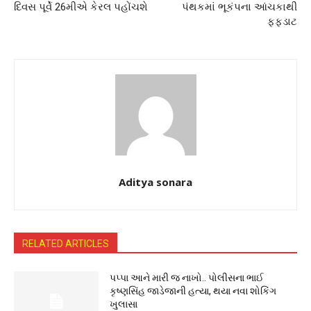
દિવસ પૂર્વે 26મીએ કેરલ પહોંચશે
પંથકમાં ભૂકંપના આંચકાથી
ફફડાટ
Aditya sonara
RELATED ARTICLES
પપ્પા આને મારી જ નાખો.. પોલીસના ભાઈ
કૃષ્ણસિંહ જાડેજાની હત્યા, થયા નવા શોકિંગ
ખુલાસા