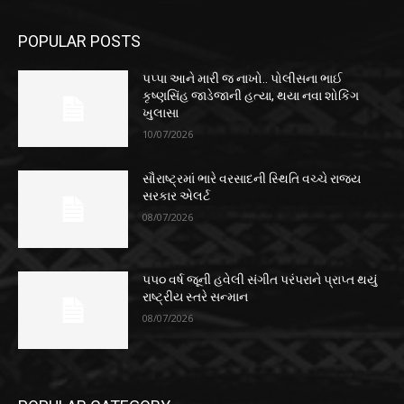
POPULAR POSTS
પપ્પા આને મારી જ નાખો.. પોલીસના ભાઈ
કૃષ્ણસિંહ જાડેજાની હત્યા, થયા નવા શોકિંગ
ખુલાસા
10/07/2026
સૌરાષ્ટ્રમાં ભારે વરસાદની સ્થિતિ વચ્ચે રાજ્ય
સરકાર એલર્ટ
08/07/2026
૫૫૦ વર્ષ જૂની હવેલી સંગીત પરંપરાને પ્રાપ્ત થયું
રાષ્ટ્રીય સ્તરે સન્માન
08/07/2026