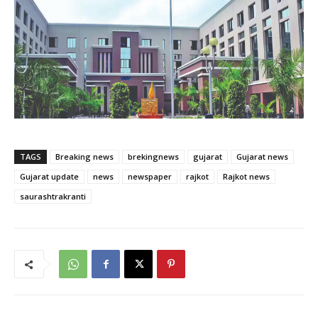
TAGS
Breaking news
brekingnews
gujarat
Gujarat news
Gujarat update
news
newspaper
rajkot
Rajkot news
saurashtrakranti