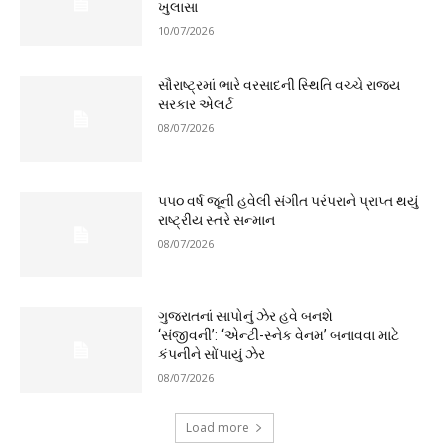
ખુલાસા
10/07/2026
સૌરાષ્ટ્રમાં ભારે વરસાદની સ્થિતિ વચ્ચે રાજ્ય
સરકાર એલર્ટ
08/07/2026
૫૫૦ વર્ષ જૂની હવેલી સંગીત પરંપરાને પ્રાપ્ત થયું
રાષ્ટ્રીય સ્તરે સન્માન
08/07/2026
ગુજરાતનાં સાપોનું ઝેર હવે બનશે
‘સંજીવની’: ‘એન્ટી-સ્નેક વેનમ’ બનાવવા માટે
કંપનીને સોંપાયું ઝેર
08/07/2026
Load more