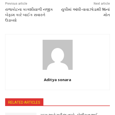
Previous article
Next article
રાજકોટના કાગશીયાળી નજીક
યુપીમાં આંધી-વાવાઝોડાથી 96નાં
બેફામ કારે બાઈક સવારને
મોત
ઉડાવ્યો
Aditya sonara
RELATED ARTICLES