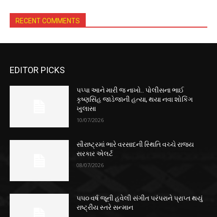
RECENT COMMENTS
EDITOR PICKS
પપ્પા આને મારી જ નાખો.. પોલીસના ભાઈ
કૃષ્ણસિંહ જાડેજાની હત્યા, થયા નવા શોકિંગ
ખુલાસા
10/07/2026
સૌરાષ્ટ્રમાં ભારે વરસાદની સ્થિતિ વચ્ચે રાજ્ય
સરકાર એલર્ટ
08/07/2026
૫૫૦ વર્ષ જૂની હવેલી સંગીત પરંપરાને પ્રાપ્ત થયું
રાષ્ટ્રીય સ્તરે સન્માન