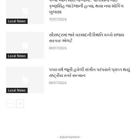
પપ્પા આને મારી જ નાખો.. પોલીસના ભાઈ
કૃષ્ણસિંહ જાડેજાની હત્યા, થયા નવા શોકિંગ
ખુલાસા
10/07/2026
Local News
સૌરાષ્ટ્રમાં ભારે વરસાદની સ્થિતિ વચ્ચે રાજ્ય
સરકાર એલર્ટ
08/07/2026
Local News
૫૫૦ વર્ષ જૂની હવેલી સંગીત પરંપરાને પ્રાપ્ત થયું
રાષ્ટ્રીય સ્તરે સન્માન
08/07/2026
Local News
- Advertisment -