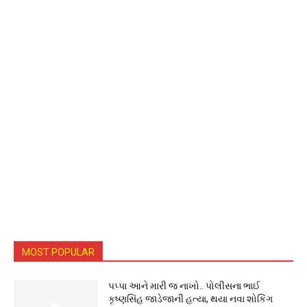
MOST POPULAR
પપ્પા આને મારી જ નાખો.. પોલીસના ભાઈ
કૃષ્ણસિંહ જાડેજાની હત્યા, થયા નવા શોકિંગ