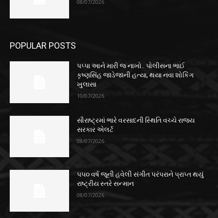
08/07/2026
POPULAR POSTS
પપ્પા આને મારી જ નાખો.. પોલીસના ભાઈ
કૃષ્ણસિંહ જાડેજાની હત્યા, થયા નવા શોકિંગ
ખુલાસા
10/07/2026
સૌરાષ્ટ્રમાં ભારે વરસાદની સ્થિતિ વચ્ચે રાજ્ય
સરકાર એલર્ટ
08/07/2026
૫૫૦ વર્ષ જૂની હવેલી સંગીત પરંપરાને પ્રાપ્ત થયું
રાષ્ટ્રીય સ્તરે સન્માન
08/07/2026