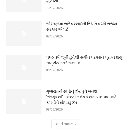
ખુલાસા
10/07/2026
સૌરાષ્ટ્રમાં ભારે વરસાદની સ્થિતિ વચ્ચે રાજ્ય
સરકાર એલર્ટ
08/07/2026
૫૫૦ વર્ષ જૂની હવેલી સંગીત પરંપરાને પ્રાપ્ત થયું
રાષ્ટ્રીય સ્તરે સન્માન
08/07/2026
ગુજરાતનાં સાપોનું ઝેર હવે બનશે
‘સંજીવની’: ‘એન્ટી-સ્નેક વેનમ’ બનાવવા માટે
કંપનીને સોંપાયું ઝેર
08/07/2026
Load more