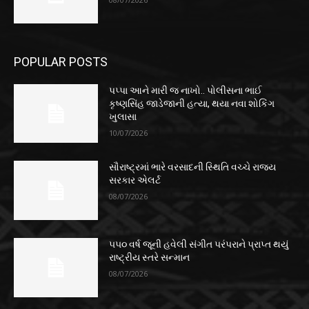
POPULAR POSTS
પપ્પા આને મારી જ નાખો.. પોલીસના ભાઈ
કૃષ્ણસિંહ જાડેજાની હત્યા, થયા નવા શોકિંગ
ખુલાસા
10/07/2026
સૌરાષ્ટ્રમાં ભારે વરસાદની સ્થિતિ વચ્ચે રાજ્ય
સરકાર એલર્ટ
08/07/2026
૫૫૦ વર્ષ જૂની હવેલી સંગીત પરંપરાને પ્રાપ્ત થયું
રાષ્ટ્રીય સ્તરે સન્માન
08/07/2026