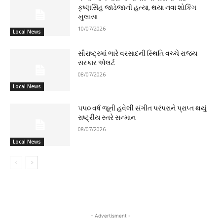
કૃષ્ણસિંહ જાડેજાની હત્યા, થયા નવા શોકિંગ
ખુલાસા
10/07/2026
Local News
સૌરાષ્ટ્રમાં ભારે વરસાદની સ્થિતિ વચ્ચે રાજ્ય
સરકાર એલર્ટ
08/07/2026
Local News
૫૫૦ વર્ષ જૂની હવેલી સંગીત પરંપરાને પ્રાપ્ત થયું
રાષ્ટ્રીય સ્તરે સન્માન
08/07/2026
Local News
- Advertisment -