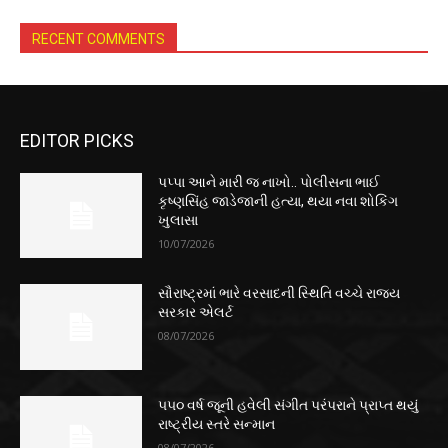
RECENT COMMENTS
EDITOR PICKS
પપ્પા આને મારી જ નાખો.. પોલીસના ભાઈ
કૃષ્ણસિંહ જાડેજાની હત્યા, થયા નવા શોકિંગ
ખુલાસા
10/07/2026
સૌરાષ્ટ્રમાં ભારે વરસાદની સ્થિતિ વચ્ચે રાજ્ય
સરકાર એલર્ટ
08/07/2026
૫૫૦ વર્ષ જૂની હવેલી સંગીત પરંપરાને પ્રાપ્ત થયું
રાષ્ટ્રીય સ્તરે સન્માન
08/07/2026