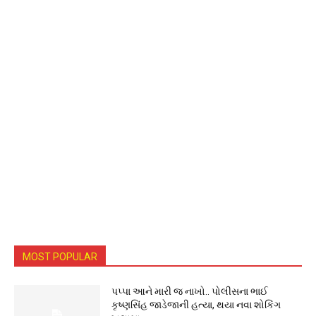
MOST POPULAR
પપ્પા આને મારી જ નાખો.. પોલીસના ભાઈ
કૃષ્ણસિંહ જાડેજાની હત્યા, થયા નવા શોકિંગ