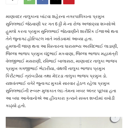
માણાવદર તાલુકાના બાંટવા શહેરના નગરપાલિકાના પ્રમુખ
સુનિલભાઈ જેઠવાણી પર ગત 6 ઠ્ઠી મે-ના રોજ અજાણ્યા શખ્સોએ
હુમલો કરતા પ્રમુખ સુનિલભાઈ જેઠવાણીને શારીરિક ઈજાઓ થતા
તેને જુનાગઢ હોસ્પિટલ ખાતે ખસેડવામાં આવ્યા હતા.
હુમલાની જાણ થતા આ વિસ્તારના ધારાસભ્ય અરવિંદભાઈ લાડાણી,
જિલ્લા ભાજપ પ્રમુખ ચંદુભાઈ મકવાણા, જિલ્લા ભાજપ મહામંત્રી
વેલજીભાઈ મસરાણી, રવિભાઈ બાલાસરા, માણાવદર તાલુકા ભાજપ
પ્રમુખ ગગજીભાઈ ભેટારીયા, વંથલી તાલુકા ભાજપ પ્રમુખ
કિરીટભાઈ ત્રાંબડીયા તથા મેંદરડા તાલુકા ભાજપ પ્રમુખ ડો.
યશવંતભાઈ વગેરે જુનાગઢ મુકામે સારવાર હેઠળ રહેલા પ્રમુખ
સુનિલભાઈની રૂબરૂ મુલાકાત લઇ તેમના ખબર અંતર પૂછયા હતા
આ બધા આગેવાનોએ આ હીચકારા કૃત્યને સખત શબ્દોમાં વખોડી
કાઢ્યો હતો.