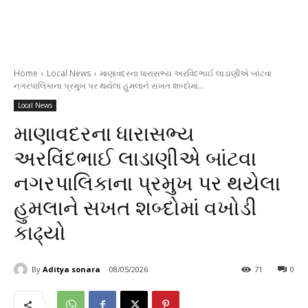
Home
Local News
માણાવદરના ધારાસભ્ય અરવિંદભાઈ લાડાણીએ બાંટવા
નગરપાલિકાના પ્રમુખ પર થયેલા હુમલાને સખત શબ્દોમાં...
Local News
માણાવદરના ધારાસભ્ય
અરવિંદભાઈ લાડાણીએ બાંટવા
નગરપાલિકાના પ્રમુખ પર થયેલા
હુમલાને સખત શબ્દોમાં વખોડી
કાઢ્યો
By
Aditya sonara
08/05/2026
71
0