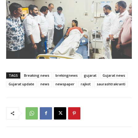
TAGS
Breaking news
brekingnews
gujarat
Gujarat news
Gujarat update
news
newspaper
rajkot
saurashtrakranti