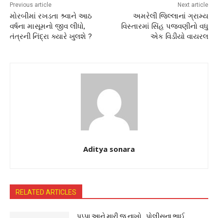
Previous article
Next article
મોરબીમાં રખડતા શ્ર્વાને આઠ
અમરેલી જિલ્લાનાં ગ્રામ્ય
વર્ષના માસૂમનો જીવ લીધો,
વિસ્તારમાં સિંહ પજવણીનો વધુ
તંત્રની નિંદ્રા ક્યારે ખુલશે ?
એક વિડીયો વાયરલ
Aditya sonara
RELATED ARTICLES
પપ્પા આને મારી જ નાખો.. પોલીસના ભાઈ