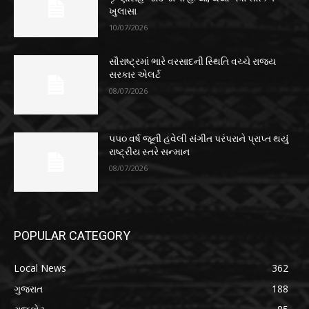
ખુલાસા
10/07/2026
સૌરાષ્ટ્રમાં ભારે વરસાદની સ્થિતિ વચ્ચે રાજ્ય
સરકાર એલર્ટ
08/07/2026
૫૫૦ વર્ષ જૂની હવેલી સંગીત પરંપરાને પ્રાપ્ત થયું
રાષ્ટ્રીય સ્તરે સન્માન
08/07/2026
POPULAR CATEGORY
Local News
362
ગુજરાત
188