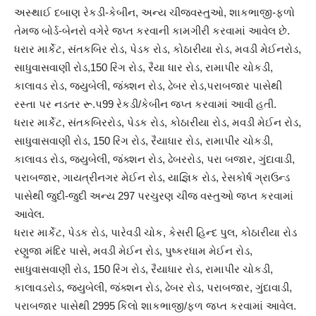
અસ્થાઈ દબાણ રેકડી-કેબીન, અન્ય ચીજવસ્તુઓ, શાકભાજી-ફળો
તેમજ બોર્ડ-બેનરો વગેરે જપ્ત કરવાની કામગીરી કરવામાં આવેલ છે.
ધરાર માર્કેટ, સંતકબિર રોડ, પેડક રોડ, કોઠારીયા રોડ, મવડી મેઈનરોડ,
સાધુવાસવાણી રોડ,150 રિંગ રોડ, રૈયા ધાર રોડ, રામાપીર ચોકડી,
કાલાવડ રોડ, જ્યુબેલી, જંક્શન રોડ, ઢેબર રોડ,પરાબજાર પાસેથી
રસ્તા પર નડતર રૂ.પ99 રેકડી/કેબીન જપ્ત કરવામાં આવી હતી.
ધરાર માર્કેટ, સંતકબિરરોડ, પેડક રોડ, કોઠારીયા રોડ, મવડી મેઈન રોડ,
સાધુવાસવાણી રોડ, 150 રિંગ રોડ, રૈયાધાર રોડ, રામાપીર ચોકડી,
કાલાવડ રોડ, જ્યુબેલી, જંક્શન રોડ, ઢેબરરોડ, પરા બજાર, ગુંદાવાડી,
પરાબજાર, ગાયત્રીનગર મેઈન રોડ, યાજ્ઞિક રોડ, રેસકોર્ષ ગ્રાઉન્ડ
પાસેથી જુદી-જુદી અન્ય 297 પરચુરણ ચીજ વસ્તુઓ જપ્ત કરવામાં
આવેલ.
ધરાર માર્કેટ, પેડક રોડ, પારેવડી ચોક, કેસરી હિન્દ પુલ, કોઠારીયા રોડ
રણુજા મંદિર પાસે, મવડી મેઈન રોડ, પુષ્કરધામ મેઈન રોડ,
સાધુવાસવાણી રોડ, 150 રિંગ રોડ, રૈયાધાર રોડ, રામાપીર ચોકડી,
કાલાવડરોડ, જ્યુબેલી, જંક્શન રોડ, ઢેબર રોડ, પરાબજાર, ગુંદાવાડી,
પરાબજાર પાસેથી 2995 કિલો શાકભાજી/ફળ જપ્ત કરવામાં આવેલ.