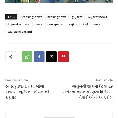
TAGS
Breaking news
brekingnews
gujarat
Gujarat news
Gujarat update
news
newspaper
rajkot
Rajkot news
saurashtrakranti
Previous article
Next article
સાવરકુંડલાના તથા ખાંભા
જયુબેલી શાકમાર્કેટમાં 29
પંથકમાં ભૂકંપના આંચકાથી
કરોડના નવીનીકરણના વિરોધમાં
ફફડાટ
વેપારીઓનો આક્રોશ