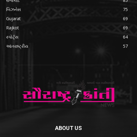
રાજકોટ
85
બિઝનેસ
75
Gujarat
69
Rajkot
69
સ્પોર્ટ્સ
64
આંતરાષ્ટ્રીય
57
ABOUT US