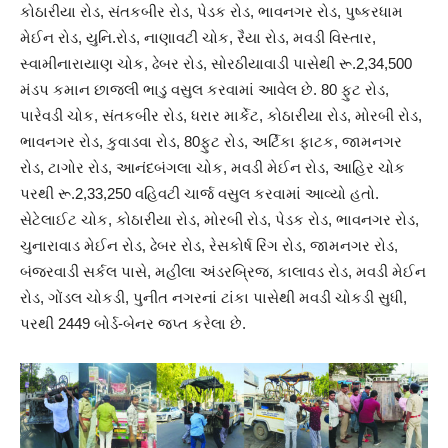
કોઠારીયા રોડ, સંતકબીર રોડ, પેડક રોડ, ભાવનગર રોડ, પુષ્કરધામ
મેઈન રોડ, યુનિ.રોડ, નાણાવટી ચોક, રૈયા રોડ, મવડી વિસ્તાર,
સ્વામીનારાયાણ ચોક, ઢેબર રોડ, સોરઠીયાવાડી પાસેથી રૂ.2,34,500
મંડપ કમાન છાજલી ભાડુ વસુલ કરવામાં આવેલ છે. 80 ફુટ રોડ,
પારેવડી ચોક, સંતકબીર રોડ, ધરાર માર્કેટ, કોઠારીયા રોડ, મોરબી રોડ,
ભાવનગર રોડ, કુવાડવા રોડ, 80ફુટ રોડ, અર્ટિકા ફાટક, જામનગર
રોડ, ટાગોર રોડ, આનંદબંગલા ચોક, મવડી મેઈન રોડ, આહિર ચોક
પરથી રૂ.2,33,250 વહિવટી ચાર્જ વસુલ કરવામાં આવ્યો હતો.
સેટેલાઈટ ચોક, કોઠારીયા રોડ, મોરબી રોડ, પેડક રોડ, ભાવનગર રોડ,
ચુનારાવાડ મેઈન રોડ, ઢેબર રોડ, રેસકોર્ષ રિંગ રોડ, જામનગર રોડ,
બંજરવાડી સર્કલ પાસે, મહીલા અંડરબ્રિજ, કાલાવડ રોડ, મવડી મેઈન
રોડ, ગોંડલ ચોકડી, પુનીત નગરનાં ટાંકા પાસેથી મવડી ચોકડી સુધી,
પરથી 2449 બોર્ડ-બેનર જપ્ત કરેલા છે.