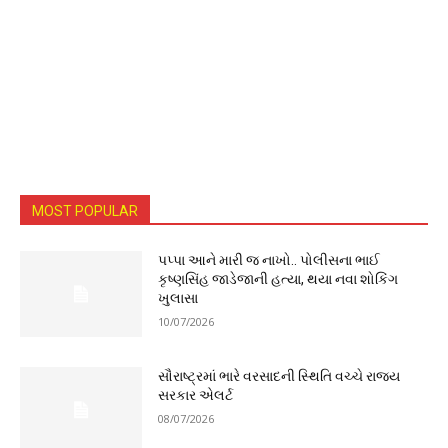
MOST POPULAR
પપ્પા આને મારી જ નાખો.. પોલીસના ભાઈ
કૃષ્ણસિંહ જાડેજાની હત્યા, થયા નવા શોકિંગ
ખુલાસા
10/07/2026
સૌરાષ્ટ્રમાં ભારે વરસાદની સ્થિતિ વચ્ચે રાજ્ય
સરકાર એલર્ટ
08/07/2026