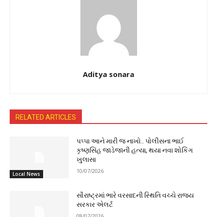
Aditya sonara
RELATED ARTICLES
પપ્પા આને મારી જ નાખો.. પોલીસના ભાઈ
કૃષ્ણસિંહ જાડેજાની હત્યા, થયા નવા શોકિંગ
ખુલાસા
10/07/2026
Local News
સૌરાષ્ટ્રમાં ભારે વરસાદની સ્થિતિ વચ્ચે રાજ્ય
સરકાર એલર્ટ
08/07/2026