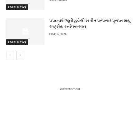
Local News
૫૫૦ વર્ષ જૂની હવેલી સંગીત પરંપરાને પ્રાપ્ત થયું
રાષ્ટ્રીય સ્તરે સન્માન
08/07/2026
Local News
- Advertisment -