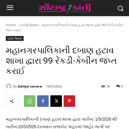
Home
Local News
મહાનગરપાલિકાની દબાણ હટાવ શાખા દ્વારા 99 રેંકડી-કેબીન
જપ્ત કરાઈ
Local News
મહાનગરપાલિકાની દબાણ હટાવ
શાખા દ્વારા 99 રેંકડી-કેબીન જપ્ત
કરાઈ
By
Aditya sonara
16/05/2026
56
0
મહાનગરપાલિકાની દબાણ હટાવ શાખા દ્વારા તારીખ: 1/5/2026 થી
તારીખ:15/5/2026 દરમ્યાન રાજકોટ શહેરમાં જાહેર માર્ગો પર