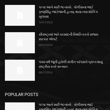
પપ્પા આને મારી જ નાખો.. પોલીસના ભાઈ
કૃષ્ણસિંહ જાડેજાની હત્યા, થયા નવા શોકિંગ
ખુલાસા
10/07/2026
સૌરાષ્ટ્રમાં ભારે વરસાદની સ્થિતિ વચ્ચે રાજ્ય
સરકાર એલર્ટ
08/07/2026
૫૫૦ વર્ષ જૂની હવેલી સંગીત પરંપરાને પ્રાપ્ત થયું
રાષ્ટ્રીય સ્તરે સન્માન
08/07/2026
POPULAR POSTS
પપ્પા આને મારી જ નાખો.. પોલીસના ભાઈ
કૃષ્ણસિંહ જાડેજાની હત્યા, થયા નવા શોકિંગ