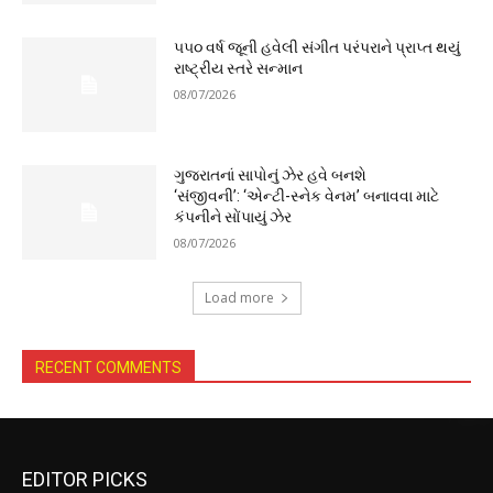
૫૫૦ વર્ષ જૂની હવેલી સંગીત પરંપરાને પ્રાપ્ત થયું
રાષ્ટ્રીય સ્તરે સન્માન
08/07/2026
ગુજરાતનાં સાપોનું ઝેર હવે બનશે
‘સંજીવની’: ‘એન્ટી-સ્નેક વેનમ’ બનાવવા માટે
કંપનીને સોંપાયું ઝેર
08/07/2026
Load more
RECENT COMMENTS
EDITOR PICKS