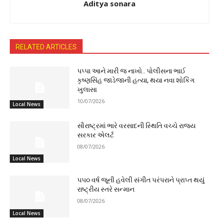
Aditya sonara
RELATED ARTICLES
પપ્પા આને મારી જ નાખો.. પોલીસના ભાઈ
કૃષ્ણસિંહ જાડેજાની હત્યા, થયા નવા શોકિંગ
ખુલાસા
10/07/2026
Local News
સૌરાષ્ટ્રમાં ભારે વરસાદની સ્થિતિ વચ્ચે રાજ્ય
સરકાર એલર્ટ
08/07/2026
Local News
૫૫૦ વર્ષ જૂની હવેલી સંગીત પરંપરાને પ્રાપ્ત થયું
રાષ્ટ્રીય સ્તરે સન્માન
08/07/2026
Local News