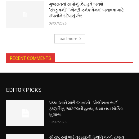
ગુજરાતનાં સાપોનું ઝેર હવે બનશે
‘સંજીવની’: ‘એન્ટી-સ્નેક વેનમ’ બનાવવા માટે
કંપનીને સોંપાયું ઝેર
08/07/2026
Load more
RECENT COMMENTS
EDITOR PICKS
પપ્પા આને મારી જ નાખો.. પોલીસના ભાઈ
કૃષ્ણસિંહ જાડેજાની હત્યા, થયા નવા શોકિંગ
ખુલાસા
10/07/2026
સૌરાષ્ટ્રમાં ભારે વરસાદની સ્થિતિ વચ્ચે રાજ્ય