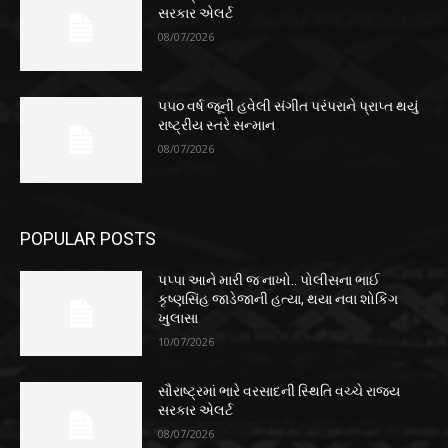
સરકાર એલર્ટ
08/07/2026
૫૫૦ વર્ષ જૂની હવેલી સંગીત પરંપરાને પ્રાપ્ત થયું
રાષ્ટ્રીય સ્તરે સન્માન
08/07/2026
POPULAR POSTS
પપ્પા આને મારી જ નાખો.. પોલીસના ભાઈ
કૃષ્ણસિંહ જાડેજાની હત્યા, થયા નવા શોકિંગ
ખુલાસા
10/07/2026
સૌરાષ્ટ્રમાં ભારે વરસાદની સ્થિતિ વચ્ચે રાજ્ય
સરકાર એલર્ટ
08/07/2026