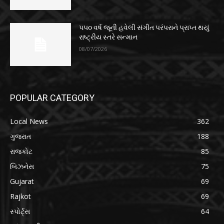
૫૫૦ વર્ષ જૂની હવેલી સંગીત પરંપરાને પ્રાપ્ત થયું
રાષ્ટ્રીય સ્તરે સન્માન
08/07/2026
POPULAR CATEGORY
Local News
362
ગુજરાત
188
રાજકોટ
85
બિઝનેસ
75
Gujarat
69
Rajkot
69
સ્પોર્ટ્સ
64