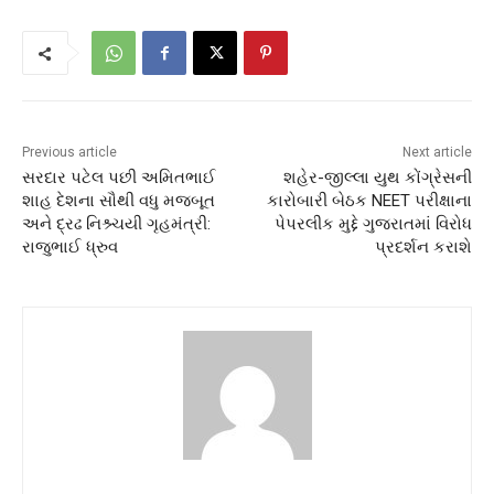
Previous article
Next article
સરદાર પટેલ પછી અમિતભાઈ
શહેર-જીલ્લા યુથ કોંગ્રેસની
શાહ દેશના સૌથી વધુ મજબૂત
કારોબારી બેઠક NEET પરીક્ષાના
અને દ્રઢ નિશ્ર્ચયી ગૃહમંત્રી:
પેપરલીક મુદ્દે ગુજરાતમાં વિરોધ
રાજુભાઈ ધ્રુવ
પ્રદર્શન કરાશે