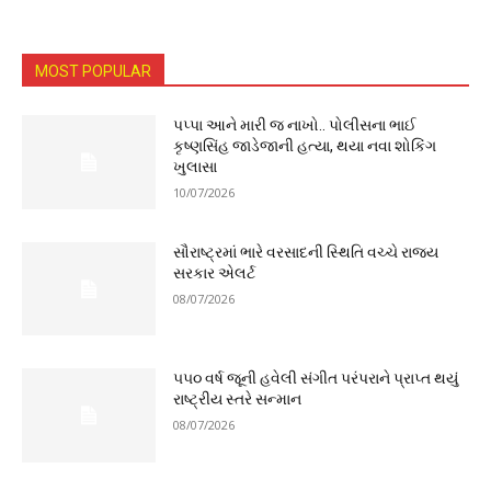
MOST POPULAR
પપ્પા આને મારી જ નાખો.. પોલીસના ભાઈ
કૃષ્ણસિંહ જાડેજાની હત્યા, થયા નવા શોકિંગ
ખુલાસા
10/07/2026
સૌરાષ્ટ્રમાં ભારે વરસાદની સ્થિતિ વચ્ચે રાજ્ય
સરકાર એલર્ટ
08/07/2026
૫૫૦ વર્ષ જૂની હવેલી સંગીત પરંપરાને પ્રાપ્ત થયું
રાષ્ટ્રીય સ્તરે સન્માન
08/07/2026