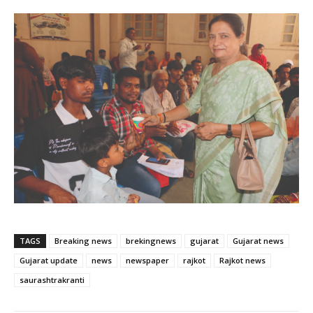
TAGS
Breaking news
brekingnews
gujarat
Gujarat news
Gujarat update
news
newspaper
rajkot
Rajkot news
saurashtrakranti