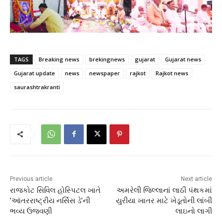
TAGS
Breaking news
brekingnews
gujarat
Gujarat news
Gujarat update
news
newspaper
rajkot
Rajkot news
saurashtrakranti
Previous article
Next article
રાજકોટ સિવિલ હોસ્પિટલ ખાતે
અમરેલી જિલ્લાનાં લાઠી પંથકમાં
’આંતરરાષ્ટ્રીય નર્સિસ ડે’ની
યુરીયા ખાતર માટે ખેડૂતોની લાંબી
ભવ્ય ઉજવણી
લાઇનો લાગી