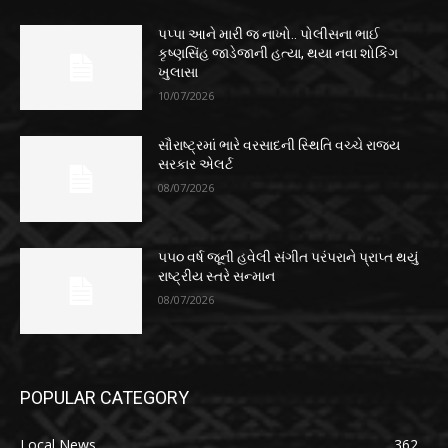
પપ્પા આને મારી જ નાખો.. પોલીસના ભાઈ
કૃષ્ણસિંહ જાડેજાની હત્યા, થયા નવા શોકિંગ
ખુલાસા
10/07/2026
સૌરાષ્ટ્રમાં ભારે વરસાદની સ્થિતિ વચ્ચે રાજ્ય
સરકાર એલર્ટ
08/07/2026
૫૫૦ વર્ષ જૂની હવેલી સંગીત પરંપરાને પ્રાપ્ત થયું
રાષ્ટ્રીય સ્તરે સન્માન
08/07/2026
POPULAR CATEGORY
Local News
362