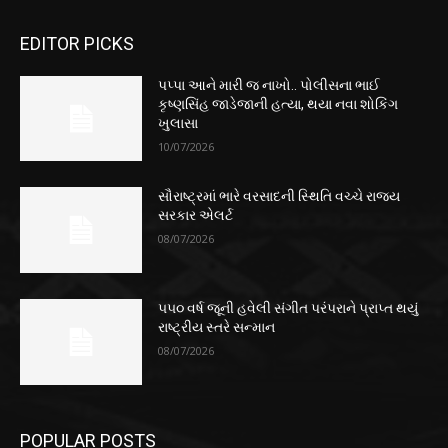
EDITOR PICKS
પપ્પા આને મારી જ નાખો.. પોલીસના ભાઈ
કૃષ્ણસિંહ જાડેજાની હત્યા, થયા નવા શોકિંગ
ખુલાસા
10/07/2026
સૌરાષ્ટ્રમાં ભારે વરસાદની સ્થિતિ વચ્ચે રાજ્ય
સરકાર એલર્ટ
08/07/2026
૫૫૦ વર્ષ જૂની હવેલી સંગીત પરંપરાને પ્રાપ્ત થયું
રાષ્ટ્રીય સ્તરે સન્માન
08/07/2026
POPULAR POSTS