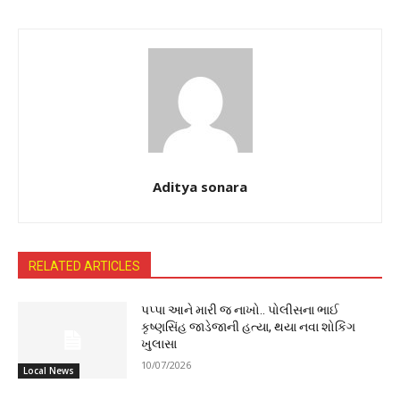
Aditya sonara
RELATED ARTICLES
પપ્પા આને મારી જ નાખો.. પોલીસના ભાઈ
કૃષ્ણસિંહ જાડેજાની હત્યા, થયા નવા શોકિંગ
ખુલાસા
10/07/2026
Local News