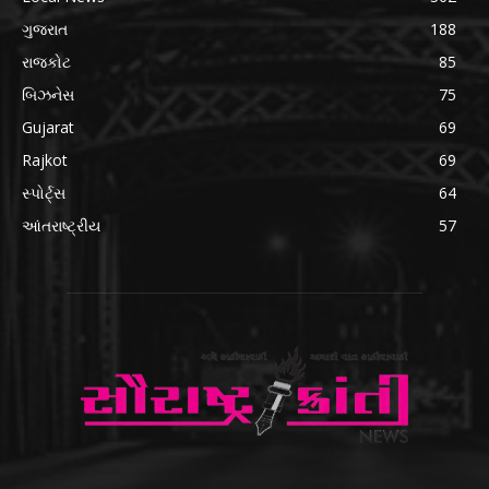
ગુજરાત
188
રાજકોટ
85
બિઝનેસ
75
Gujarat
69
Rajkot
69
સ્પોર્ટ્સ
64
આંતરાષ્ટ્રીય
57