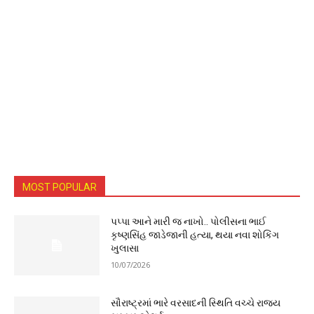
MOST POPULAR
પપ્પા આને મારી જ નાખો.. પોલીસના ભાઈ
કૃષ્ણસિંહ જાડેજાની હત્યા, થયા નવા શોકિંગ
ખુલાસા
10/07/2026
સૌરાષ્ટ્રમાં ભારે વરસાદની સ્થિતિ વચ્ચે રાજ્ય