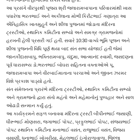
આ પ્રસંગે વીરપુરથી પૂજ્ય શ્રી જલારામબાપાના પરિવારમાંથી ખાસ
પધારેલા ભરતભાઈ અને અકીલાના મોભી કિરીટભાઈ ગણાત્રા આ
ઐતિહાસિક ખાતમુહૂર્ત અને શીલા પુજનમાં જોડાતા મંદિરના
ટ્રસ્ટીઓ, સ્થાનિક કમિટીના સભ્યો અને સમગ્ર ગ્રામજનોમાં
હરખની હેલી પ્રસરી ગઈ હતી. સવારે 10:30 વાગ્યે ભૂમિ પૂજન અને
શીલા પુજનની વિધિ પૂર્ણ થયા બાદ સંત સભા યોજાઈ હતી જેમાં
જાનકીદાસબાપુ, ભક્તિરામબાપુ, ચંદુમા, આત્માનંદ સ્વામી, જસદણના
પૂર્વ ધારાસભ્ય ડો.ભરતભાઈ બોઘરા સહિતના વક્તાઓએ પૂ.
જલારામબાપા અને વીરબાઈમાતાના પરચાઓ અને જીવન ઝરમર
વિશે પ્રકાશ પાડ્યો હતો.
સંત સંમેલનના પ્રારંભે મંદિરના ટ્રસ્ટીઓ, સ્થાનિક કમિટીના સભ્યો
અને ગ્રામજનો દ્વારા સંતો મહંતો અને મહેમાનોનું પુષ્પહાર અને સાલ
ઓઢાડી સન્માન કર્યું હતું.
આ કાર્યક્રમને સફળ બનાવવા મંદિરના ટ્રસ્ટી બીપીનભાઈ જસાણી,
ધીરૂભાઈ મોણસરા, જગાભાઈ પોપટ, પ્રફુલભાઈ પોપટ, સંજયભાઈ
પોપટ સ્થાનિક કમિટીના મનાભાઈ વસંત, રાજુભાઈ વસંત, વિજય
વસાણી, ધનાભાઈ ખોખરીયા, મેહુલભાઈ ઇંગોરાળાવાળા, જિલ્લા