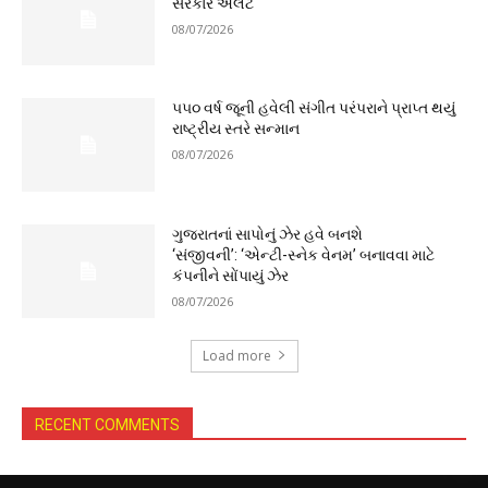
સરકાર એલર્ટ
08/07/2026
૫૫૦ વર્ષ જૂની હવેલી સંગીત પરંપરાને પ્રાપ્ત થયું
રાષ્ટ્રીય સ્તરે સન્માન
08/07/2026
ગુજરાતનાં સાપોનું ઝેર હવે બનશે
‘સંજીવની’: ‘એન્ટી-સ્નેક વેનમ’ બનાવવા માટે
કંપનીને સોંપાયું ઝેર
08/07/2026
Load more
RECENT COMMENTS