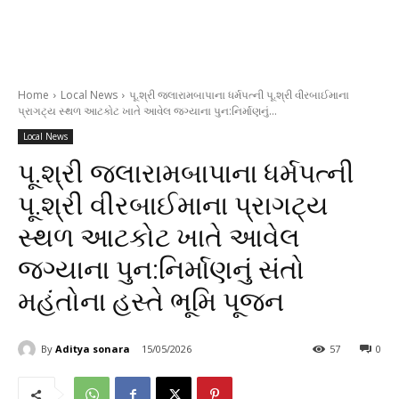
Home
Local News
પૂ.શ્રી જલારામબાપાના ધર્મપત્ની પૂ.શ્રી વીરબાઈમાના
પ્રાગટ્ય સ્થળ આટકોટ ખાતે આવેલ જગ્યાના પુન:નિર્માણનું...
Local News
પૂ.શ્રી જલારામબાપાના ધર્મપત્ની
પૂ.શ્રી વીરબાઈમાના પ્રાગટ્ય
સ્થળ આટકોટ ખાતે આવેલ
જગ્યાના પુન:નિર્માણનું સંતો
મહંતોના હસ્તે ભૂમિ પૂજન
By
Aditya sonara
15/05/2026
57
0