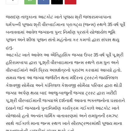
જસદણ તાલુકાના આટકોટ ખાતે પૂજ્ય શ્રી જલારામબાપાના
ધર્મપત્ની પૂજ્ય શ્રી વીરબાઈમાના પ્રાગટ્ય (જન્મ) સ્થળે 35 વર્ષ પૂર્વે
બનાવવામાં આવેલ જગ્યાના પુન: નિર્માણ પ્રસંગે યોજાયેલ ભૂમિ
પૂજન અને શીલા પૂજન સંતો મહંતોના કર કમળો દ્વારા સંપન્ન થયુ
હતુ.
આટકોટ ખાતે આવેલ આ ઐતિહાસિક જગ્યા ઉપર 35 વર્ષ પૂર્વે પૂ.શ્રી
હરિરામબાપા દ્વારા પૂ.શ્રી વીરબાઇમાના જન્મ સ્થળે રામ ધુન અને
વીરબાઈમાંને અતિ પ્રિય અન્નક્ષેત્રનો પ્રારંભ કરવામાં આવ્યો હતો.
સમય જતા આ જગ્યા જર્જરીત થતા મંદિરના ટ્રસ્ટને જયંતિલાલ
કેશવજી સોમૈયા અને કાંતિલાલ કેશવજી સોમૈયા પરિવાર દ્વારા થોડી
જગ્યા અર્પણ થયા બાદ આજુ-બાજુની જગ્યા ટ્રસ્ટ દ્વારા ખરીદી
પૂ.શ્રી વીરબાઈમાની જગ્યાએ દર્શનાર્થે આવતા ભક્તજનોના ઘસારાને
ધ્યાને લઈ જગ્યાનો પુન:નિર્માણ કાર્યક્રમ ગઈકાલે આટકોટ ખાતે
યોજાયો હતો અત્યંત ધાર્મિક વાતાવરણમાં અને રામધુનની રમઝટ
સાથે ગઈકાલે માના જન્મ સ્થળ ખાતે સૌરાષ્ટ્રભરમાંથી પૂજ્ય માના
ભક્તજનોની હાજરીમાં સંપન્ન થયો હતો.