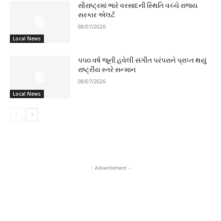
સૌરાષ્ટ્રમાં ભારે વરસાદની સ્થિતિ વચ્ચે રાજ્ય
સરકાર એલર્ટ
08/07/2026
Local News
૫૫૦ વર્ષ જૂની હવેલી સંગીત પરંપરાને પ્રાપ્ત થયું
રાષ્ટ્રીય સ્તરે સન્માન
08/07/2026
Local News
- Advertisment -