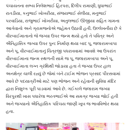
પંચાયતના સભ્ય નિલેશભાઈ હિરપરા, દિલીપ રામાણી, ધુધાભાઈ
રાતડીયા, કનુભાઈ ખોખરીયા, સંજયભાઈ સેલીયા, મનુભાઈ
પરવાડિયા, રાજુભાઈ ખોખરીયા, અતુલભાઈ ઊંજીયા સહિત ગામના
આગેવાનો અને ગ્રામજનોએ જહેમત ઉઠાવી હતી. ઉલ્લેખનીય છે કે
વીરબાઈમાતાનો જે જગ્યા ઉપર જન્મ થયો હતો તે પવિત્ર અને
ઐતિહાસિક જગ્યા ઉપર પુન: નિર્માણ થયા બાદ પૂ. જલારામબાપા
અને પૂ. વીરબાઈમાતાનું ચિત્રજી પધરાવવામાં આવશે આ ઉપરાંત
વીરબાઈમાના જન્મ સ્થળની સામે જ પૂ. જલારામબાપા અને પૂ.
વીરબાઈમાતા લગ્ન ગ્રંથિથી જોડાયા હતા તે જગ્યા ઉપર હાલ
અનક્ષેત્ર ચાલી રહ્યું છે જેમાં બંને ટાઈમ ભોજન પ્રસાદ પીરસવામાં
આવે છે પદયાત્રીઓ માટે પણ ભોજન અને રહેવાની સુવિધા મંદિર
દ્વારા નિશુલ્ક પૂરી પાડવામાં આવે છે. ગઈકાલે જલારામ જગ્યા
વિરપુરથી ખાસ પધારેલા ભરતભાઈએ આ સમગ્ર જગ્યા જોઈ હતી
અને જગ્યાનો ઐતિહાસિક પરિચય જાણી ખૂબ જ ભાવવિભોર થયા
હતા.