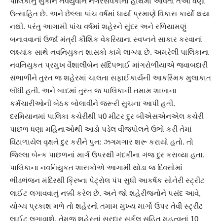
પાલિકાનું સુકાન નવયુવાન નગરસેવકોના હાથમાં આવતા તેઓ ધણા
ઉત્સાહિત છે. અને છેલ્લા પાંચ વર્ષમાં ધાર્યા પ્રમાણે વિકાસ કાર્યો થયા
નથી. પરંતુ આગામી પાંચ વર્ષમાં શહેરને સુંદર અને રળિયામણું
બનાવવાનાં ઉર્જા મંત્રી કૌશિક વેકરિયાના સ્વપ્નને સાકાર કરવાનાં
લક્ષ્યાંક સાથે નવનિયુકત શાસકો કામે લાગ્યા છે. અમરેલી પાલિકાના
નવનિયુકત પ્રમુખ વૈશાલીબેન સંદિપભાઈ માંગરોળીયાએ જવાબદારી
સંભાળીને તુરત જ શહેરમાં ચાલતા સફાઈકાર્યની આકસ્મિક મુલાકાત
લીધી હતી. અને બાદમાં તુરત જ પાલિકાની તમામ શાખાના
કર્મચારીઓની બેઠક બોલાવીને જરૂરી સુચના આપી હતી.
દરમિયાનમાં પાલિકા કચેરીથી પ0 મીટર દુર બીએસએનએલ કચેરી
પાછળ ધણા મહિનાઓથી આડો પડેલ વીજપોલને ઉભો કરી તેમાં
વિંટાળાયેલ વૃક્ષને દુર કરીને પુન: ઝગમગાર શરૂ કરાયો હતો. તો
જિલ્લા બેન્ક પાછળનાં માર્ગ ઉપરથી ગંદકીના ગંજ દુર કરાવ્યા હતા.
પાલિકાના નવનિયુકત શાસકોએ આગામી થોડા જ દિવસોમાં
ભીડભંજન મંદિરથી ક્રિષ્ના પેટ્રોલ પંપ સુધી આકર્ષક સોનેરી સ્ટ્રીટ
લાઈટ લગાવવાનું નક્કી કરેલ છે. અને જો શહેરીજનોને પસંદ આવે,
યોગ્ય પ્રકાશ મળે તો શહેરનો તમામ મુખ્ય માર્ગો ઉપર તેવી સ્ટ્રીટ
લાઈટ લગાવાશે. તેમજ શહેરનાં સરદાર સર્કલ સહિત મહત્વનાં 10