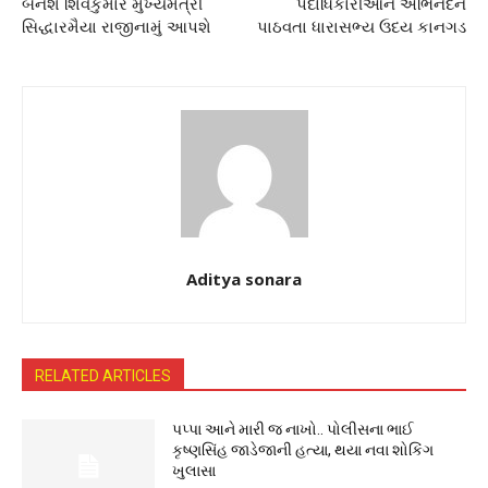
બનશે શિવકુમાર મુખ્યમંત્રી
પદાધિકારીઓને અભિનંદન
સિદ્ધારમૈયા રાજીનામું આપશે
પાઠવતા ધારાસભ્ય ઉદય કાનગડ
Aditya sonara
RELATED ARTICLES
પપ્પા આને મારી જ નાખો.. પોલીસના ભાઈ
કૃષ્ણસિંહ જાડેજાની હત્યા, થયા નવા શોકિંગ
ખુલાસા