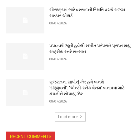
સૌરાષ્ટ્રમાં ભારે વરસાદની સ્થિતિ વચ્ચે રાજ્ય
સરકાર એલર્ટ
08/07/2026
૫૫૦ વર્ષ જૂની હવેલી સંગીત પરંપરાને પ્રાપ્ત થયું
રાષ્ટ્રીય સ્તરે સન્માન
08/07/2026
ગુજરાતનાં સાપોનું ઝેર હવે બનશે
‘સંજીવની’: ‘એન્ટી-સ્નેક વેનમ’ બનાવવા માટે
કંપનીને સોંપાયું ઝેર
08/07/2026
Load more
RECENT COMMENTS