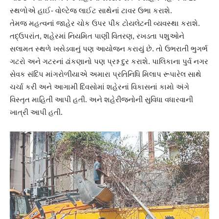
સ્થળોએ હાઈ- વોલ્ટેજ લાઈટ સાથેનાં ટાવર ઉભા કરાશે.
તેમજ મહત્વનાં જાહેર ચોક ઉપર પીંક ટોયલેટની વ્યવસ્થા કરાશે.
તદ્ઉપરાંત, શહેરમાં નિયમિત પાણી વિતરણ, રખડતા પશુઓને
સલામત સ્થળે ખસેડવાનું પણ આયોજન કરાયું છે. તો ઉભરાતી ભુગર્ભ
ગટરો અને ગટરનાં ઢાંકણાનો પણ પ્રશ્ન દુર કરાશે. પાલિકાના પુર્વ નગર
સેવક સંદિપ માંગરોળીયાએ અમારા પ્રતિનિધિ મિલાપ રૂપારેલ સાથે
ચર્ચા કરી અને આગામી દિવસોમાં શહેરનાં વિકાસનાં કામો અંગે
વિસ્તૃત માહિતી આપી હતી. અને શહેરીજનોની સુવિધા વધારવાની
ખાત્રી આપી હતી.