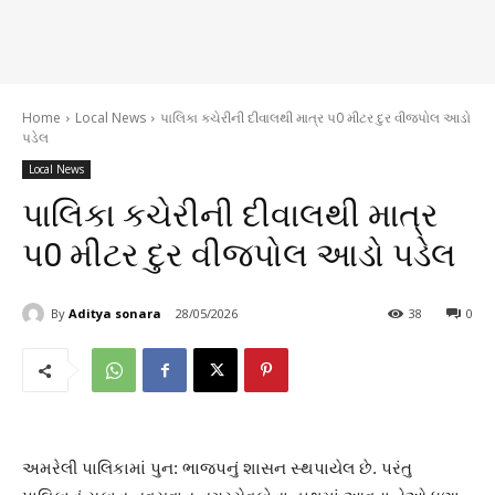
Home
Local News
પાલિકા કચેરીની દીવાલથી માત્ર પ0 મીટર દુર વીજપોલ આડો
પડેલ
Local News
પાલિકા કચેરીની દીવાલથી માત્ર
પ0 મીટર દુર વીજપોલ આડો પડેલ
By
Aditya sonara
28/05/2026
38
0
અમરેલી પાલિકામાં પુન: ભાજપનું શાસન સ્થપાયેલ છે. પરંતુ