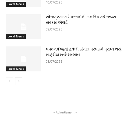
10/07/2026
Local News
સૌરાષ્ટ્રમાં ભારે વરસાદની સ્થિતિ વચ્ચે રાજ્ય
સરકાર એલર્ટ
08/07/2026
Local News
૫૫૦ વર્ષ જૂની હવેલી સંગીત પરંપરાને પ્રાપ્ત થયું
રાષ્ટ્રીય સ્તરે સન્માન
08/07/2026
Local News
- Advertisment -