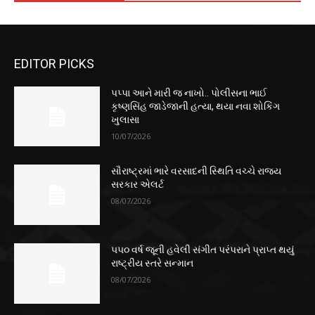
EDITOR PICKS
પપ્પા આને મારી જ નાખો.. પોલીસના ભાઈ
કૃષ્ણસિંહ જાડેજાની હત્યા, થયા નવા શોકિંગ
ખુલાસા
10/07/2026
સૌરાષ્ટ્રમાં ભારે વરસાદની સ્થિતિ વચ્ચે રાજ્ય
સરકાર એલર્ટ
08/07/2026
૫૫૦ વર્ષ જૂની હવેલી સંગીત પરંપરાને પ્રાપ્ત થયું
રાષ્ટ્રીય સ્તરે સન્માન
08/07/2026