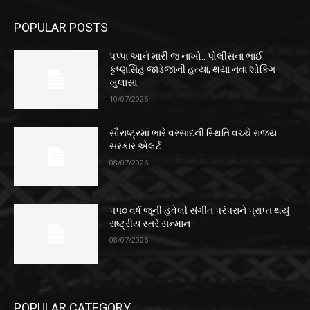
POPULAR POSTS
પપ્પા આને મારી જ નાખો.. પોલીસના ભાઈ
કૃષ્ણસિંહ જાડેજાની હત્યા, થયા નવા શોકિંગ
ખુલાસા
10/07/2026
સૌરાષ્ટ્રમાં ભારે વરસાદની સ્થિતિ વચ્ચે રાજ્ય
સરકાર એલર્ટ
08/07/2026
૫૫૦ વર્ષ જૂની હવેલી સંગીત પરંપરાને પ્રાપ્ત થયું
રાષ્ટ્રીય સ્તરે સન્માન
08/07/2026
POPULAR CATEGORY