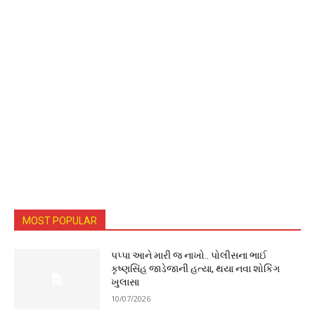
MOST POPULAR
પપ્પા આને મારી જ નાખો.. પોલીસના ભાઈ
કૃષ્ણસિંહ જાડેજાની હત્યા, થયા નવા શોકિંગ
ખુલાસા
10/07/2026