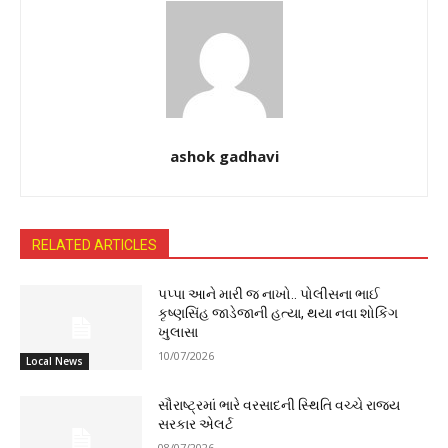
ashok gadhavi
RELATED ARTICLES
પપ્પા આને મારી જ નાખો.. પોલીસના ભાઈ
કૃષ્ણસિંહ જાડેજાની હત્યા, થયા નવા શોકિંગ
ખુલાસા
10/07/2026
Local News
સૌરાષ્ટ્રમાં ભારે વરસાદની સ્થિતિ વચ્ચે રાજ્ય
સરકાર એલર્ટ
08/07/2026