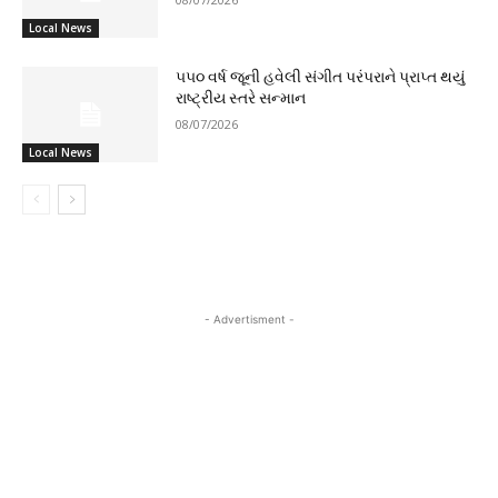
Local News
૫૫૦ વર્ષ જૂની હવેલી સંગીત પરંપરાને પ્રાપ્ત થયું
રાષ્ટ્રીય સ્તરે સન્માન
08/07/2026
Local News
- Advertisment -