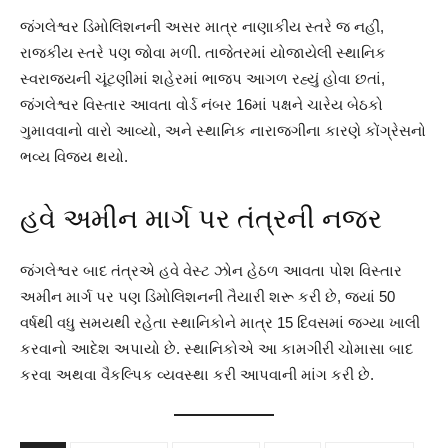
જંગલેશ્વર ડિમોલિશનની અસર માત્ર નાણાકીય સ્તરે જ નહીં,
રાજકીય સ્તરે પણ જોવા મળી. તાજેતરમાં યોજાયેલી સ્થાનિક
સ્વરાજ્યની ચૂંટણીમાં શહેરમાં ભાજપ આગળ રહ્યું હોવા છતાં,
જંગલેશ્વર વિસ્તાર આવતા વોર્ડ નંબર 16માં પક્ષને ચારેય બેઠકો
ગુમાવવાનો વારો આવ્યો, અને સ્થાનિક નારાજગીના કારણે કોંગ્રેસનો
ભવ્ય વિજય થયો.
હવે અમીન માર્ગ પર તંત્રની નજર
જંગલેશ્વર બાદ તંત્રએ હવે વેસ્ટ ઝોન હેઠળ આવતા પોશ વિસ્તાર
અમીન માર્ગ પર પણ ડિમોલિશનની તૈયારી શરૂ કરી છે, જ્યાં 50
વર્ષથી વધુ સમયથી રહેતા સ્થાનિકોને માત્ર 15 દિવસમાં જગ્યા ખાલી
કરવાનો આદેશ અપાયો છે. સ્થાનિકોએ આ કામગીરી ચોમાસા બાદ
કરવા અથવા વૈકલ્પિક વ્યવસ્થા કરી આપવાની માંગ કરી છે.