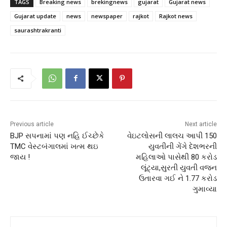
TAGS
Breaking news
brekingnews
gujarat
Gujarat news
Gujarat update
news
newspaper
rajkot
Rajkot news
saurashtrakranti
Previous article
Next article
BJP સપનામાં પણ નહિ ઈચ્છેકે
વેઇટલોસની લાલચ આપી 150
TMC વેસ્ટબંગાલમાં ખત્મ થઇ
યુવતીની ગેંગે દેશભરની
જાય !
મહિલાઓ પાસેથી 80 કરોડ
લૂંટ્યા,સુરતી યુવતી વજન
ઉતારવા ગઈ ને 1.77 કરોડ
ગુમાવ્યા