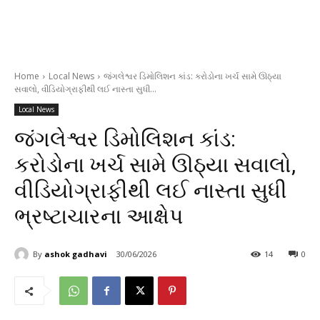
Home
Local News
જંગલેશ્વર ડિમોલિશન કાંડ: કરોડોના ખર્ચ સામે ઊઠ્યા
સવાલો, વીડિયોગ્રાફીથી લઈ નાસ્તા સુધી...
Local News
જંગલેશ્વર ડિમોલિશન કાંડ:
કરોડોના ખર્ચ સામે ઊઠ્યા સવાલો,
વીડિયોગ્રાફીથી લઈ નાસ્તા સુધી
ભ્રષ્ટાચારના આક્ષેપ
By
ashok gadhavi
30/06/2026
14
0