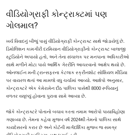
વીડિયોગ્રાફી કોન્ટ્રાક્ટમાં પણ
ગોલમાલ?
ખર્ચ વિવાદનું બીજું પાસું વીડિયોગ્રાફી કોન્ટ્રાક્ટ સાથે જોડાયેલું છે.
ડિમોલિશન કામગીરી દરમિયાન વીડિયોગ્રાફીનો કોન્ટ્રાક્ટ બાલાજી
સ્ટુડિયોને અપાયો હતો, અને તેના સંચાલક પર મનપાના અધિકારીઓ
સાથે મળીને મોટા પાયે આર્થિક ગેરરીતિ આચરવાનો આક્ષેપ થયો છે.
ઓનલાઈન મની ટ્રાન્સફરના કેટલાક સ્ક્રીનશોટ સોશિયલ મીડિયા
પર વાયરલ થતાં આ મામલો વધુ ચર્ચામાં આવ્યો. આક્ષેપો અનુસાર,
કોન્ટ્રાક્ટરે એક કેમેરામેન દીઠ પાલિકા પાસેથી 8000 રૂપિયાનું
વળતર વસૂલ્યું હોવાના પુરાવા સામે આવ્યા છે.
જોકે કોન્ટ્રાક્ટરે પોતાનો બચાવ કરતા તમામ આરોપો પાયાવિહોણા
ગણાવ્યા છે. તેમના કહેવા મુજબ વર્ષ 2024થી તેમનો પાલિકા સાથે
કાયદેસરનો કરાર છે અને કોર્ટની માર્ગદર્શિકા મુજબ જ સમગ્ર