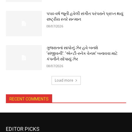
૫૫૦ વર્ષ જૂની હવેલી સંગીત પરંપરાને પ્રાપ્ત થયું
રાષ્ટ્રીય સ્તરે સન્માન
08/07/2026
ગુજરાતનાં સાપોનું ઝેર હવે બનશે
‘સંજીવની’: ‘એન્ટી-સ્નેક વેનમ’ બનાવવા માટે
કંપનીને સોંપાયું ઝેર
08/07/2026
Load more
RECENT COMMENTS
EDITOR PICKS