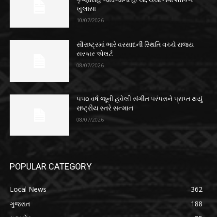
ખુલાસા
10/07/2026
સૌરાષ્ટ્રમાં ભારે વરસાદની સ્થિતિ વચ્ચે રાજ્ય
સરકાર એલર્ટ
08/07/2026
૫૫૦ વર્ષ જૂની હવેલી સંગીત પરંપરાને પ્રાપ્ત થયું
રાષ્ટ્રીય સ્તરે સન્માન
08/07/2026
POPULAR CATEGORY
Local News
362
ગુજરાત
188