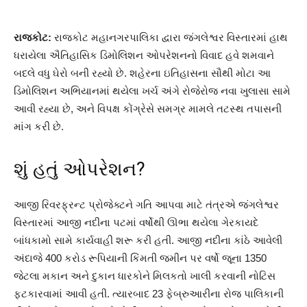
રાજકોટ:
રાજકોટ મહાનગરપાલિકા દ્વારા જંગલેશ્વર વિસ્તારમાં હાથ
ધરાયેલા ઐતિહાસિક ડિમોલિશન ઓપરેશનનો વિવાદ હવે શમવાને
બદલે વધુ ઘેરો બની રહ્યો છે. શહેરના ઇતિહાસના સૌથી મોટા આ
ડિમોલિશન અભિયાનમાં થયેલા ખર્ચ અંગે રોજેરોજ નવા ખુલાસા સામે
આવી રહ્યા છે, અને વિપક્ષ કોંગ્રેસે સમગ્ર મામલે તટસ્થ તપાસની
માંગ કરી છે.
શું હતું ઓપરેશન?
આજી રિવરફ્રન્ટ પ્રોજેક્ટને ગતિ આપવા માટે તંત્રએ જંગલેશ્વર
વિસ્તારમાં આજી નદીના પટમાં વર્ષોથી ઊભા થયેલા ગેરકાયદે
બાંધકામો સામે કાર્યવાહી શરૂ કરી હતી. આજી નદીના કાંઠે આવેલી
અંદાજે 400 કરોડ રૂપિયાની કિંમતી જમીન પર વર્ષો જૂના 1350
જેટલા મકાન અને દુકાન ધારકોને મિલકતો ખાલી કરવાની નોટિસ
ફટકારવામાં આવી હતી. ત્યારબાદ 23 ફેબ્રુઆરીના રોજ પાલિકાની