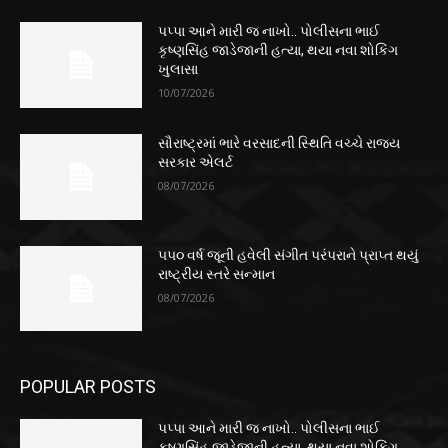
પપ્પા આને મારી જ નાખો.. પોલીસના ભાઈ
કૃષ્ણસિંહ જાડેજાની હત્યા, થયા નવા શોકિંગ
ખુલાસા
10/07/2026
સૌરાષ્ટ્રમાં ભારે વરસાદની સ્થિતિ વચ્ચે રાજ્ય
સરકાર એલર્ટ
08/07/2026
૫૫૦ વર્ષ જૂની હવેલી સંગીત પરંપરાને પ્રાપ્ત થયું
રાષ્ટ્રીય સ્તરે સન્માન
08/07/2026
POPULAR POSTS
પપ્પા આને મારી જ નાખો.. પોલીસના ભાઈ
કૃષ્ણસિંહ જાડેજાની હત્યા, થયા નવા શોકિંગ