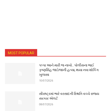
MOST POPULAR
પપ્પા આને મારી જ નાખો.. પોલીસના ભાઈ
કૃષ્ણસિંહ જાડેજાની હત્યા, થયા નવા શોકિંગ
ખુલાસા
10/07/2026
સૌરાષ્ટ્રમાં ભારે વરસાદની સ્થિતિ વચ્ચે રાજ્ય
સરકાર એલર્ટ
08/07/2026