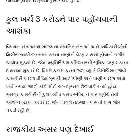
વીડિયોગ્રાફી પ્રક્રિયા હાથ ધરાઈ હતી.
કુલ ખર્ચ 3 કરોડને પાર પહોંચવાની
આશંકા
વિપક્ષના નેતાઓએ ભાજપના સ્થાનિક નેતાઓ અને અધિકારીઓની
મિલીભગતથી જનતાના કરના નાણાંનો વેડફાટ થયો હોવાનો ગંભીર
આક્ષેપ મૂક્યો છે, જેમાં મ્યુનિસિપલ કમિશનરની ભૂમિકા પણ શંકાના
દાયરામાં મુકાઈ છે. વિપક્ષે કટાક્ષ કરતા જણાવ્યું કે ડિમોલિશન જેવી
કામગીરી પાછળ વીડિયોગ્રાફી, ખાણીપીણી અને પાણી પાછળ એવો
ખર્ચ કરાયો જાણે કોઈ મોટો લગ્નપ્રસંગ ઉજવાઈ રહ્યો હોય.
સમગ્ર કામગીરીનો કુલ ખર્ચ 3 કરોડ રૂપિયાને પાર પહોંચે તેવી
આશંકા વ્યક્ત કરાઈ છે, જેના પગલે તટસ્થ તપાસની માંગ જોર
પકડી રહી છે.
રાજકીય અસર પણ દેખાઈ