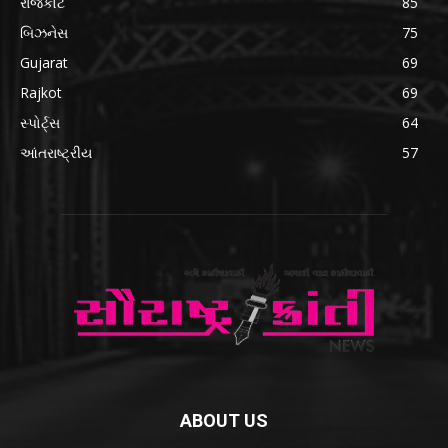
રાજકોટ
85
બિઝનેસ
75
Gujarat
69
Rajkot
69
સ્પોર્ટ્સ
64
આંતરાષ્ટ્રીય
57
ABOUT US