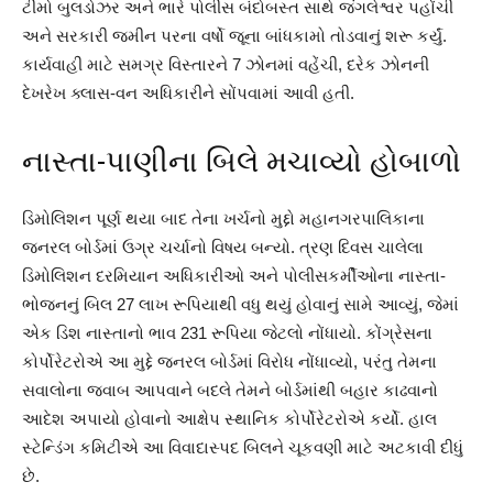
ટીમો બુલડોઝર અને ભારે પોલીસ બંદોબસ્ત સાથે જંગલેશ્વર પહોંચી
અને સરકારી જમીન પરના વર્ષો જૂના બાંધકામો તોડવાનું શરૂ કર્યું.
કાર્યવાહી માટે સમગ્ર વિસ્તારને 7 ઝોનમાં વહેંચી, દરેક ઝોનની
દેખરેખ ક્લાસ-વન અધિકારીને સોંપવામાં આવી હતી.
નાસ્તા-પાણીના બિલે મચાવ્યો હોબાળો
ડિમોલિશન પૂર્ણ થયા બાદ તેના ખર્ચનો મુદ્દો મહાનગરપાલિકાના
જનરલ બોર્ડમાં ઉગ્ર ચર્ચાનો વિષય બન્યો. ત્રણ દિવસ ચાલેલા
ડિમોલિશન દરમિયાન અધિકારીઓ અને પોલીસકર્મીઓના નાસ્તા-
ભોજનનું બિલ 27 લાખ રૂપિયાથી વધુ થયું હોવાનું સામે આવ્યું, જેમાં
એક ડિશ નાસ્તાનો ભાવ 231 રૂપિયા જેટલો નોંધાયો. કોંગ્રેસના
કોર્પોરેટરોએ આ મુદ્દે જનરલ બોર્ડમાં વિરોધ નોંધાવ્યો, પરંતુ તેમના
સવાલોના જવાબ આપવાને બદલે તેમને બોર્ડમાંથી બહાર કાઢવાનો
આદેશ અપાયો હોવાનો આક્ષેપ સ્થાનિક કોર્પોરેટરોએ કર્યો. હાલ
સ્ટેન્ડિંગ કમિટીએ આ વિવાદાસ્પદ બિલને ચૂકવણી માટે અટકાવી દીધું
છે.