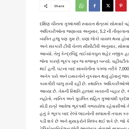
Share
દક્ષિણ ચીનના ગુઆંગશી સ્વાયત્ત ક્ષેત્રમાં સોમવાર
અધિકારીઓના જણાવ્યા અનુસાર, 5.2 ની તીવ્રતાના 
વ્યક્તિ હજુ પણ ગુમ છે. ઘણા લોકો ઘાયલ થયા હો
અને સરકારી ટીવી ચેનલ સીસીટીવી અનુસાર, સોમવારે 
આવ્યો. તેનું કેન્દ્રબિદુ તાઈયાંગચુન શહેર નજીક હત
જેના કારણે ભૂકંપ ખૂબ જ મજબૂત બન્યો. વહીવટીતં
થઈ હતી. ઘટના બાદ સાવચેતીના પગલા તરીકે 7,000 થ
અનેક ઘરો અને ઇમારતોને નુકસાન થયું હોવાનું જાણ
કામગીરી ચાલુ રાખી રહી છે. સ્થાનિક અધિકારીઓએ 
આવ્યા છે. તેમની સ્થિતિ હાલમાં ખતરાની બહાર છે. એ
નહોતો. નાનિગ અને ગુઇલિન સહિત ગુઆંગશી પ્રદે
મોડી રાત્રે આવેલા ભૂકંપથી ગભરાયેલા રહેવાસીઓ ત
હતું કે ભૂકંપ બાદ રેલ્વે લાઇનોની સલામતી તપાસ ક
પડી શકે છે અને મુસાફરોને વિલંબ થઈ શકે છે. જો 
ટેલિકોમ્યુનિકેશન જેવી આવશ્યક સેવાઓ સામાન્ય રી