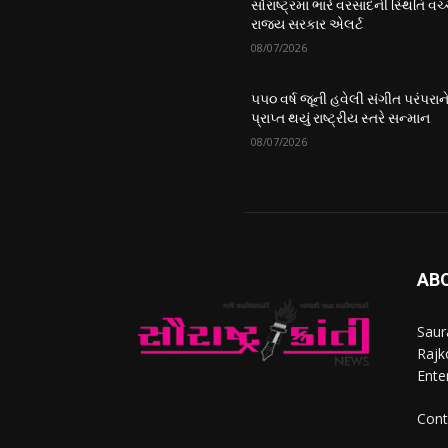
સૌરાષ્ટ્રમાં ભારે વરસાદની સ્થિતિ વચ્
રાજ્ય સરકાર એલર્ટ
08/07/2026
૫૫૦ વર્ષ જૂની હવેલી સંગીત પરંપરાન
પ્રાપ્ત થયું રાષ્ટ્રીય સ્તરે સન્માન
08/07/2026
AB
Saur
Rajko
Ente
Cont