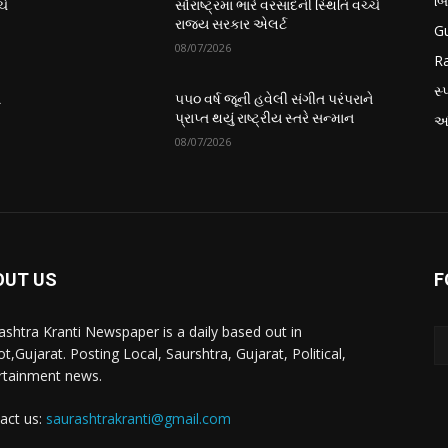
બ
ચે
સૌરાષ્ટ્રમાં ભારે વરસાદની સ્થિતિ વચ્ચે
રાજ્ય સરકાર એલર્ટ
Gu
08/07/2026
Ra
સ્પ
ે
૫૫૦ વર્ષ જૂની હવેલી સંગીત પરંપરાને
પ્રાપ્ત થયું રાષ્ટ્રીય સ્તરે સન્માન
આં
08/07/2026
OUT US
F
ashtra Kranti Newspaper is a daily based out in
t,Gujarat. Posting Local, Saurshtra, Gujarat, Political,
rtainment news.
act us:
saurashtrakranti@gmail.com