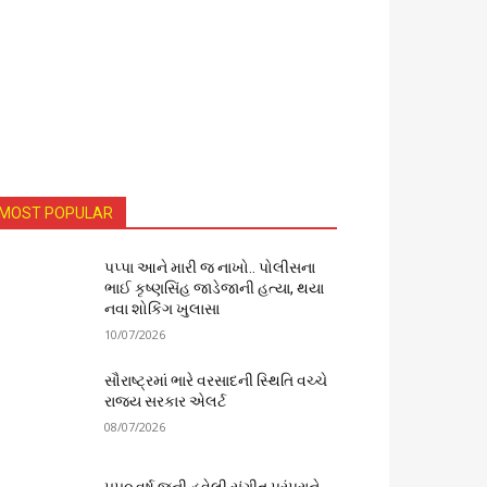
MOST POPULAR
પપ્પા આને મારી જ નાખો.. પોલીસના
ભાઈ કૃષ્ણસિંહ જાડેજાની હત્યા, થયા
નવા શોકિંગ ખુલાસા
10/07/2026
સૌરાષ્ટ્રમાં ભારે વરસાદની સ્થિતિ વચ્ચે
રાજ્ય સરકાર એલર્ટ
08/07/2026