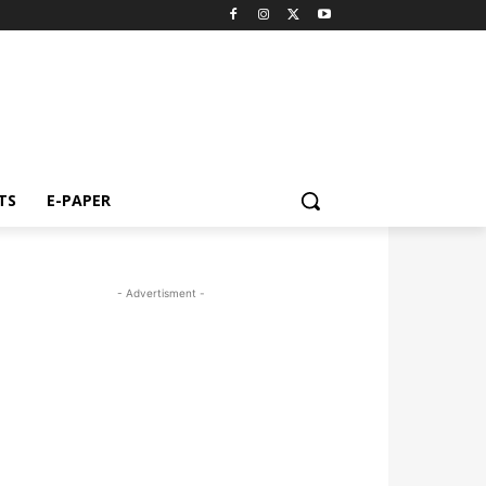
TS
E-PAPER
- Advertisment -