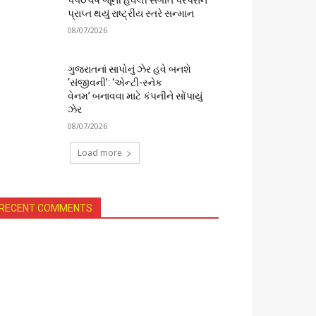
૫૫૦ વર્ષ જૂની હવેલી સંગીત પરંપરાને
પ્રાપ્ત થયું રાષ્ટ્રીય સ્તરે સન્માન
08/07/2026
ગુજરાતનાં સાપોનું ઝેર હવે બનશે
‘સંજીવની’: ‘એન્ટી-સ્નેક
વેનમ’ બનાવવા માટે કંપનીને સોંપાયું
ઝેર
08/07/2026
Load more
RECENT COMMENTS