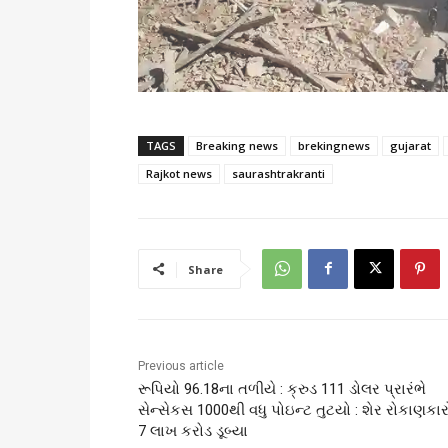
TAGS
Breaking news
brekingnews
gujarat
Rajkot news
saurashtrakranti
Share
Previous article
રૂપિયો 96.18ના તળીયે : ક્રુડ 111 ડોલર પ્રારંભે
સેન્સેકસ 1000થી વધુ પોઇન્ટ તુટયો : શેર રોકાણકા
7 લાખ કરોડ ડૂબ્યા