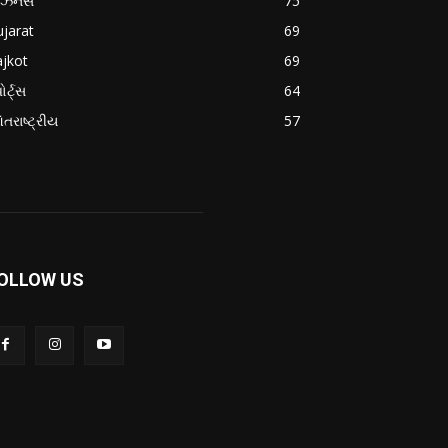
િઝનેસ
75
jarat
69
jkot
69
ોર્ટ્સ
64
તરાષ્ટ્રીય
57
OLLOW US