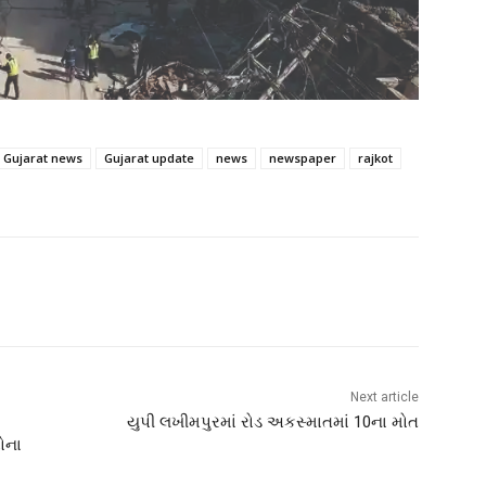
Gujarat news
Gujarat update
news
newspaper
rajkot
Next article
યુપી લખીમપુરમાં રોડ અકસ્માતમાં 10ના મોત
રોના