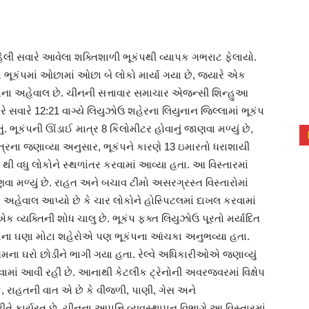
ે વહેલી સવારે આવેલા શક્તિશાળી ભૂકંપથી વ્યાપક ગભરાટ ફેલાયો.
ભૂકંપમાં ઓછામાં ઓછા બે લોકો માર્યા ગયા છે, જ્યારે એક
વાના અહેવાલ છે. ચીનની સત્તાવાર સમાચાર એજન્સી શિન્હુઆ
સવારે 12:21 વાગ્યે લિયુઝોઉ શહેરના લિયુનાન જિલ્લામાં ભૂકંપ
ું. ભૂકંપની ઊંડાઈ માત્ર 8 કિલોમીટર હોવાનું જાણવા મળ્યું છે,
ત્રના જણાવ્યા અનુસાર, ભૂકંપને કારણે 13 ઇમારતો ધરાશાયી
ી વધુ લોકોને સ્થળાંતર કરવામાં આવ્યા હતા. આ વિસ્તારમાં
વા મળ્યું છે. રાહત અને બચાવ ટીમો અસરગ્રસ્ત વિસ્તારોમાં
અહેવાલ આપ્યો છે કે ચાર લોકોને હોસ્પિટલમાં દાખલ કરવામાં
ક વ્યક્તિની શોધ ચાલુ છે. ભૂકંપ ફક્ત લિયુઝોઉ પૂરતો મર્યાદિત
શના ઘણા મોટા શહેરોએ પણ ભૂકંપના આંચકા અનુભવ્યા હતા.
ેમના ઘરો છોડીને ભાગી ગયા હતા. રેલ્વે અધિકારીઓએ જણાવ્યું
રવામાં આવી રહી છે. આનાથી કેટલીક ટ્રેનોની અવરજવરમાં વિક્ષેપ
કે, રાહતની વાત એ છે કે વીજળી, પાણી, ગેસ અને
તે કાર્યરત છે. ચીનના આપત્તિ વ્યવસ્થાપન વિભાગે આ વિસ્તારમાં