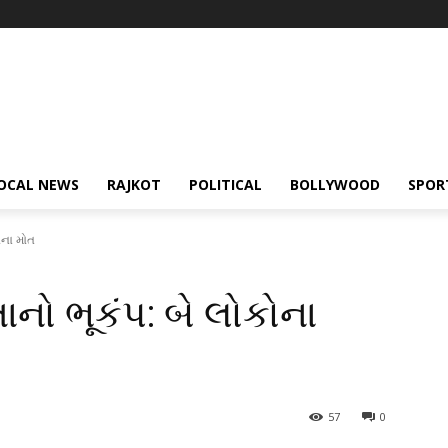
OCAL NEWS
RAJKOT
POLITICAL
BOLLYWOOD
SPOR
ોના મોત
ાનો ભૂકંપ: બે લોકોના
57
0