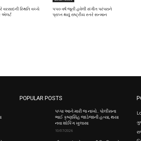
ભારે વરસાદની સ્થિતિ વચ્ચે
૫૫૦ વર્ષ જૂની હવેલી સંગીત પરંપરાને
 એલર્ટ
પ્રાપ્ત થયું રાષ્ટ્રીય સ્તરે સન્માન
POPULAR POSTS
P
પપ્પા આને મારી જ નાખો.. પોલીસના
L
ા
ભાઈ કૃષ્ણસિંહ જાડેજાની હત્યા, થયા
ગુ
નવા શોકિંગ ખુલાસા
10/07/2026
ર