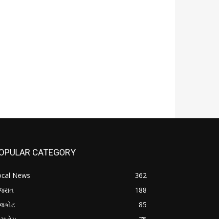
OPULAR CATEGORY
ocal News
362
જરાત
188
ાજકોટ
85