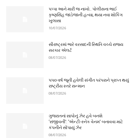
પપ્પા આને મારી જ નાખો.. પોલીસના ભાઈ
કૃષ્ણસિંહ જાડેજાની હત્યા, થયા નવા શોકિંગ
ખુલાસા
10/07/2026
સૌરાષ્ટ્રમાં ભારે વરસાદની સ્થિતિ વચ્ચે રાજ્ય
સરકાર એલર્ટ
08/07/2026
૫૫૦ વર્ષ જૂની હવેલી સંગીત પરંપરાને પ્રાપ્ત થયું
રાષ્ટ્રીય સ્તરે સન્માન
08/07/2026
ગુજરાતનાં સાપોનું ઝેર હવે બનશે
‘સંજીવની’: ‘એન્ટી-સ્નેક વેનમ’ બનાવવા માટે
કંપનીને સોંપાયું ઝેર
08/07/2026