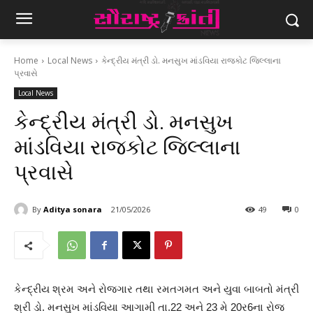
Home
Local News
કેન્દ્રીય મંત્રી ડો. મનસુખ માંડવિયા રાજકોટ જિલ્લાના
પ્રવાસે
Local News
કેન્દ્રીય મંત્રી ડો. મનસુખ
માંડવિયા રાજકોટ જિલ્લાના
પ્રવાસે
By
Aditya sonara
21/05/2026
49
0
કેન્દ્રીય શ્રમ અને રોજગાર તથા રમતગમત અને યુવા બાબતો મંત્રી
શ્રી ડો. મનસુખ માંડવિયા આગામી તા.22 અને 23 મે 20ર6ના રોજ