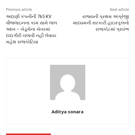
Previous article
Next article
અદાણી કંપનીની 765 KV
રાજ્યની પ્રથમ અંગ્રેજી
વીજલાઇનના કામ સામે લાલ
માધ્યમની સરકારી હાઇસ્કૂલનો
આંખ – ખેડૂતોના ખેતરમાં
રાજકોટમાં પ્રારંભ
દાદાગીરી ચલાવી નહીં લેવાય:
મહેશ રાજકોટિયા
Aditya sonara