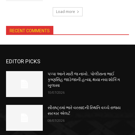
Load more
RECENT COMMENTS
EDITOR PICKS
પપ્પા આને મારી જ નાખો.. પોલીસના ભાઈ
કૃષ્ણસિંહ જાડેજાની હત્યા, થયા નવા શોકિંગ
ખુલાસા
10/07/2026
સૌરાષ્ટ્રમાં ભારે વરસાદની સ્થિતિ વચ્ચે રાજ્ય
સરકાર એલર્ટ
08/07/2026