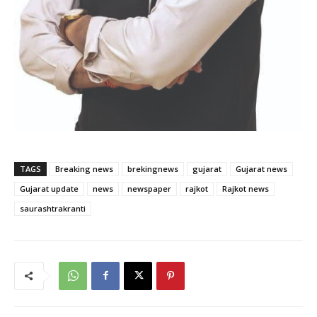
TAGS
Breaking news
brekingnews
gujarat
Gujarat news
Gujarat update
news
newspaper
rajkot
Rajkot news
saurashtrakranti