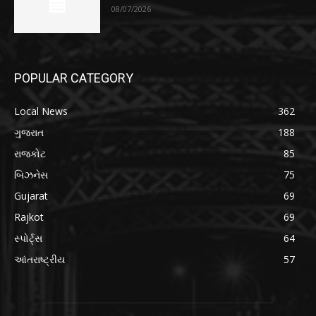
08/07/2026
POPULAR CATEGORY
Local News
362
ગુજરાત
188
રાજકોટ
85
બિઝનેસ
75
Gujarat
69
Rajkot
69
સ્પોર્ટ્સ
64
આંતરાષ્ટ્રીય
57