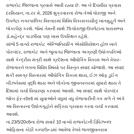
રાજકોટ જિલ્લાના પ્રવાસે આવી રહ્યા છે. આ બે દિવસીય પ્રવાસ
દરમિયાન, તા.રર મે, 2026 શુક્રવારના રોજ તેઓ ધોરાજી અને
ઉપલેટા નગરપાલિકા વિસ્તારમાં વિવિધ વિકાસકાર્યોનું ખાતમુહૂર્ત અને
લોકાર્પણ કરશે. જેમાં તેમની સાથે 75-ધોરાજી-ઉપલેટાના ધારાસભ્ય
ડો.મહેન્દ્ર પાડલીયા પણ ખાસ ઉપસ્થિત રહેશે.
સાંજે 5 વાગ્યે રાજકોટ એન્જિનિયરિંગ એસોસિયેશન હોલ ખાતે
પોરબંદર, રાજકોટ અને જુનાગઢ જિલ્લાના અગ્રણી ઉધોગપતિઓ
સાથે કેન્દ્રીય મંત્રી સાથે પ્રદેશના ઔધોગિક વિકાસ અને વેપાર-
રોજગારને લગતા વિવિધ વિષયો પર વિસ્તૃત સંવાદ યોજાશે. આ સંવાદ
થકી સમગ્ર વિસ્તારમાં ઔધોગિક વિકાસ થાય, ઈઝ ઓફ ડુઈંગ
બીઝનેસમાં વૃદ્ધિ થાય અને લોકોના જીવનસ્તરમાં સુધારો થાય તે
દિશામાં ચર્ચા વિચારણા કરવામાં આવશે. આ સંવાદ સાથે પોરબંદર
જોબ ફેર-ર0ર6 માં યુવાઓને વધુમાં વધુ રોજગારીની તક મળે તે અંગે
આ વિસ્તારના ઉધોગગૃહોને સક્રિય પ્રયાસ કરવા ચર્ચા કરવામાં
આવશે.
તા.23/5/20ર6ના રોજ સવારે 10 વાગ્યે રાજકોટની ડિવિઝનલ
ઓફિસના કોઠી કમ્પાઉન્ડમાં આવેલા રેલવે જગજીવનરામ