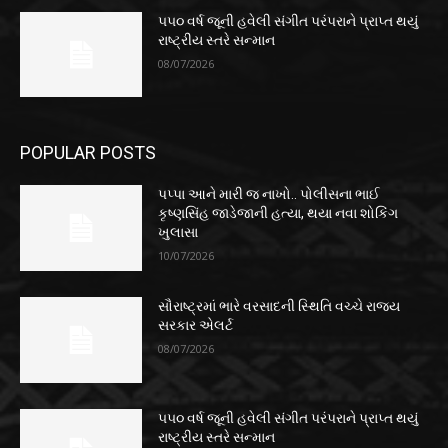
૫૫૦ વર્ષ જૂની હવેલી સંગીત પરંપરાને પ્રાપ્ત થયું
રાષ્ટ્રીય સ્તરે સન્માન
08/07/2026
POPULAR POSTS
પપ્પા આને મારી જ નાખો.. પોલીસના ભાઈ
કૃષ્ણસિંહ જાડેજાની હત્યા, થયા નવા શોકિંગ
ખુલાસા
10/07/2026
સૌરાષ્ટ્રમાં ભારે વરસાદની સ્થિતિ વચ્ચે રાજ્ય
સરકાર એલર્ટ
08/07/2026
૫૫૦ વર્ષ જૂની હવેલી સંગીત પરંપરાને પ્રાપ્ત થયું
રાષ્ટ્રીય સ્તરે સન્માન