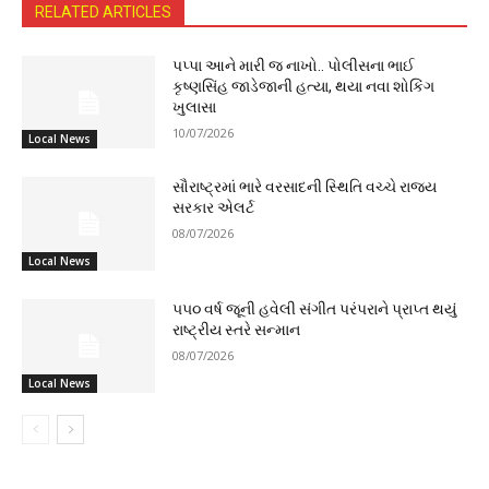
RELATED ARTICLES
પપ્પા આને મારી જ નાખો.. પોલીસના ભાઈ
કૃષ્ણસિંહ જાડેજાની હત્યા, થયા નવા શોકિંગ
ખુલાસા
10/07/2026
Local News
સૌરાષ્ટ્રમાં ભારે વરસાદની સ્થિતિ વચ્ચે રાજ્ય
સરકાર એલર્ટ
08/07/2026
Local News
૫૫૦ વર્ષ જૂની હવેલી સંગીત પરંપરાને પ્રાપ્ત થયું
રાષ્ટ્રીય સ્તરે સન્માન
08/07/2026
Local News