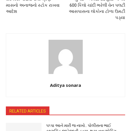
માસનો અનાજનો સ્ટોક રાખવા
600 કિલો ચાંદી ભરેલી વેન પલટી
આદેશ
આસપાસના લોકોના ટોળા ઉમટી
પડ્યા
Aditya sonara
RELATED ARTICLES
પપ્પા આને મારી જ નાખો.. પોલીસના ભાઈ