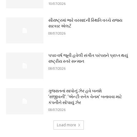
10/07/2026
સૌરાષ્ટ્રમાં ભારે વરસાદની સ્થિતિ વચ્ચે રાજ્ય
સરકાર એલર્ટ
08/07/2026
૫૫૦ વર્ષ જૂની હવેલી સંગીત પરંપરાને પ્રાપ્ત થયું
રાષ્ટ્રીય સ્તરે સન્માન
08/07/2026
ગુજરાતનાં સાપોનું ઝેર હવે બનશે
‘સંજીવની’: ‘એન્ટી-સ્નેક વેનમ’ બનાવવા માટે
કંપનીને સોંપાયું ઝેર
08/07/2026
Load more