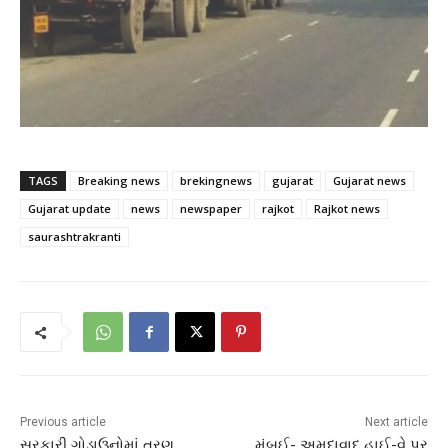
TAGS
Breaking news
brekingnews
gujarat
Gujarat news
Gujarat update
news
newspaper
rajkot
Rajkot news
saurashtrakranti
Previous article
Next article
સરકારી ગોડાઉનોમાં ત્રણ
મુંબઈ- અમદાવાદ હાઈ-વે પર