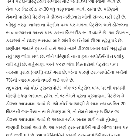
પમ્પ પર ઇન્ડસ્ટ્રિયલ સપ્લાય માટે જે ડીઝલ આપવામાં આવે છે,
તેના પર લિટરદીઠ રૂ.30 વધુ વસૂલવામાં આવી રહ્યા છે. પરિણામે,
તેમની પાસેથી પેટ્રોલ કે ડીઝલ ખરીદનારાઓની સંખ્યા ઘટી રહી છે.
બીજી તરફ, નાયરાના પેટ્રોલ પમ્પ પર મળતા પેટ્રોલ અને ડીઝલના
ભાવ બજારના અન્ય પમ્પ કરતા લિટરદીઠ રૂ. 3 વધારે છે. આ ઉપરાંત,
કચ્છમાં તો ઇંધણ ભરાવવા માટે લાંબી લાઈનોમાં ઊભા રહેવું પડે છે.
ઘણીવાર જ્યારે ટ્રકનો વારો આવે ત્યારે ડીઝલ ખતમ થઈ ગયું હોય
તેવું પણ જોવા મળે છે. જેને પરિણામે નાના ટ્રાન્સપોર્ટર્સની તકલીફ
વધી રહી છે. મહેસાણા અને કચ્છ જેવા વિસ્તારોમાં પેટ્રોલ પમ્પ
ખાસ્સા ડ્રાય (ખાલી) થઈ ગયા છે, જેના કારણે ટ્રાન્સપોર્ટના ખર્ચમાં
7%ની આસપાસનો વધારો થઈ શકે છે.
તદુપરાંત, જો કોઈ ટ્રાન્સપોર્ટર એક જ પેટ્રોલ પમ્પ પરથી કાયમી
ધોરણે ઇંધણ ભરાવતા હોય, તો જ તેમને પૂરતા પ્રમાણમાં પેટ્રોલ કે
ડીઝલ આપવામાં આવે છે. જો કોઈ અજાણી કે સામાન્ય વ્યક્તિ 20
લિટરની જરૂરિયાત સામે ઇંધણ માંગે, તો તેમને માત્ર 5 લિટર જ
ડીઝલ આપવામાં આવે છે અથવા સ્ટોક ખતમ થઈ ગયો હોવાનું
જણાવી દેવામાં આવે છે. આ કારણે ટ્રાન્સપોર્ટર્સે ગાડી બીજા પમ્પ પર
લઈ જવી પડે છે. આ પરિસ્થિતિને કારણે ટ્રાન્સપોર્ટર્સ અને નાના