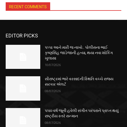
RECENT COMMENTS
EDITOR PICKS
પપ્પા આને મારી જ નાખો.. પોલીસના ભાઈ
કૃષ્ણસિંહ જાડેજાની હત્યા, થયા નવા શોકિંગ
ખુલાસા
10/07/2026
સૌરાષ્ટ્રમાં ભારે વરસાદની સ્થિતિ વચ્ચે રાજ્ય
સરકાર એલર્ટ
08/07/2026
૫૫૦ વર્ષ જૂની હવેલી સંગીત પરંપરાને પ્રાપ્ત થયું
રાષ્ટ્રીય સ્તરે સન્માન
08/07/2026