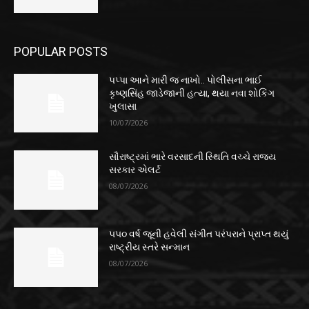
POPULAR POSTS
પપ્પા આને મારી જ નાખો.. પોલીસના ભાઈ
કૃષ્ણસિંહ જાડેજાની હત્યા, થયા નવા શોકિંગ
ખુલાસા
10/07/2026
સૌરાષ્ટ્રમાં ભારે વરસાદની સ્થિતિ વચ્ચે રાજ્ય
સરકાર એલર્ટ
08/07/2026
૫૫૦ વર્ષ જૂની હવેલી સંગીત પરંપરાને પ્રાપ્ત થયું
રાષ્ટ્રીય સ્તરે સન્માન
08/07/2026