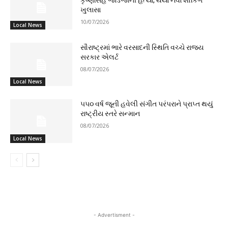
કૃષ્ણસિંહ જાડેજાની હત્યા, થયા નવા શોકિંગ
ખુલાસા
10/07/2026
Local News
સૌરાષ્ટ્રમાં ભારે વરસાદની સ્થિતિ વચ્ચે રાજ્ય
સરકાર એલર્ટ
08/07/2026
Local News
૫૫૦ વર્ષ જૂની હવેલી સંગીત પરંપરાને પ્રાપ્ત થયું
રાષ્ટ્રીય સ્તરે સન્માન
08/07/2026
Local News
- Advertisment -