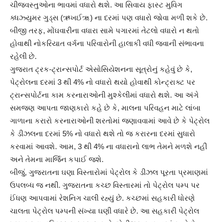
ચીજવસ્તુઓના ભાવમાં વધારો થશે. આ સિવાય ફાસ્ટ મુવિગ
ક્ધઝ્યુમર ગુડ્સ (ઋખઈૠ) ના દરમાં પણ વધારો જોવા મળી શકે છે.
બીજી તરફ, મોંઘવારીના વધારા સામે પગારમાં તેટલો વધારો ન થતો
હોવાથી નોકરિયાત વર્ગના પરિવારોની હાલાકી વધી જવાની સંભાવના
રહેલી છે.
ગુજરાત ટ્રક-ટ્રાન્સપોર્ટ એસોસિયેશનના સૂત્રોનું કહેવું છે કે,
પેટ્રોલના દરમાં 3 થી 4% નો વધારો થયો હોવાથી કોન્ટ્રાક્ટ પર
ટ્રાન્સપોર્ટના કામ કરનારાઓની મુશ્કેલીમાં વધારો થશે. આ અંગે
સમજણ આપતા જાણકારો કહે છે કે, માલના પરિવહન માટે લાંબા
ગાળાના કરારો કરનારાઓની શરતોમાં જણાવવામાં આવે છે કે પેટ્રોલ
કે ડીઝલના દરમાં 5% નો વધારો થશે તો જ કરારના દરમાં સુધારો
કરવામાં આવશે. આમ, 3 થી 4% ના વધારાનો લાભ તેમને મળશે નહીં
અને તેમના માર્જિન કપાઈ જશે.
બીજું, ગુજરાતના ઘણા વિસ્તારોમાં પેટ્રોલ કે ડીઝલ પૂરતા પ્રમાણમાં
ઉપલબ્ધ જ નથી. ગુજરાતના કચ્છ વિસ્તારમાં તો પેટ્રોલ પમ્પ પર
ઈંધણ આપવામાં રેશનિગ ચાલી રહ્યું છે. કચ્છમાં સહકારી ધોરણે
ચાલતા પેટ્રોલ પમ્પની સંખ્યા ઘણી વધારે છે. આ સહકારી પેટ્રોલ