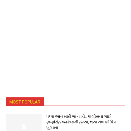
MOST POPULAR
પપ્પા આને મારી જ નાખો.. પોલીસના ભાઈ
કૃષ્ણસિંહ જાડેજાની હત્યા, થયા નવા શોકિંગ
ખુલાસા