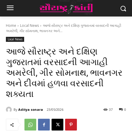
Home
Local News
આજે સૌરાષ્ટ્ર અને દક્ષિણ ગુજરાતમાં વરસાદની આગાહી
અમરેલી, ગીર સોમનાથ, ભાવનગર અને...
Local News
આજે સૌરાષ્ટ્ર અને દક્ષિણ
ગુજરાતમાં વરસાદની આગાહી
અમરેલી, ગીર સોમનાથ, ભાવનગર
અને દીવમાં હળવા વરસાદની
શક્યતા
By
Aditya sonara
23/05/2026
37
0