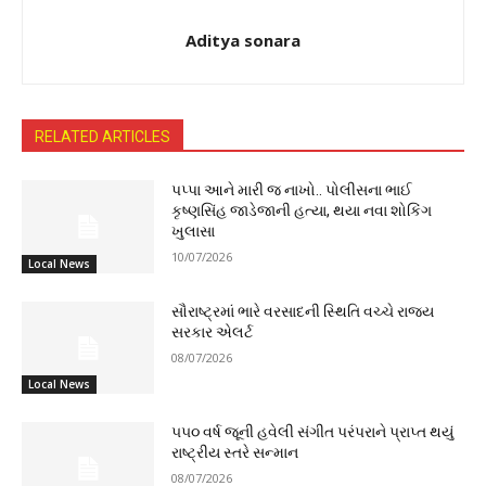
Aditya sonara
RELATED ARTICLES
પપ્પા આને મારી જ નાખો.. પોલીસના ભાઈ
કૃષ્ણસિંહ જાડેજાની હત્યા, થયા નવા શોકિંગ
ખુલાસા
10/07/2026
Local News
સૌરાષ્ટ્રમાં ભારે વરસાદની સ્થિતિ વચ્ચે રાજ્ય
સરકાર એલર્ટ
08/07/2026
Local News
૫૫૦ વર્ષ જૂની હવેલી સંગીત પરંપરાને પ્રાપ્ત થયું
રાષ્ટ્રીય સ્તરે સન્માન
08/07/2026