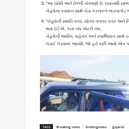
“આ ચોથી અને છેલ્લી ચેતવણી છે. ધ્યાનથી સાંભ
ખેડૂતોના સ્વમાન સાથે ચેડા કરનારને જડબાતો
“ખેડૂતોની સંમતિ વગર, યોગ્ય વળતર વગર અને ન
થવા દઈએ. કામ બંધ એટલે બંધ.
ખેડૂતોની જમીન, મહેનત અને સ્વાભિમાન સાથે
લડાઈ લડવામાં આવશે. જો હવે પછી આવો એક પણ 
TAGS
Breaking news
brekingnews
gujarat