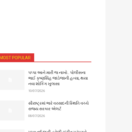
MOST POPULAR
પપ્પા આને મારી જ નાખો.. પોલીસના
ભાઈ કૃષ્ણસિંહ જાડેજાની હત્યા, થયા
નવા શોકિંગ ખુલાસા
10/07/2026
સૌરાષ્ટ્રમાં ભારે વરસાદની સ્થિતિ વચ્ચે
રાજ્ય સરકાર એલર્ટ
08/07/2026