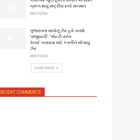
૫૫૦ વર્ષ જૂની હવેલી સંગીત પરંપરાને
પ્રાપ્ત થયું રાષ્ટ્રીય સ્તરે સન્માન
08/07/2026
ગુજરાતનાં સાપોનું ઝેર હવે બનશે
‘સંજીવની’: ‘એન્ટી-સ્નેક
વેનમ’ બનાવવા માટે કંપનીને સોંપાયું
ઝેર
08/07/2026
Load more
RECENT COMMENTS