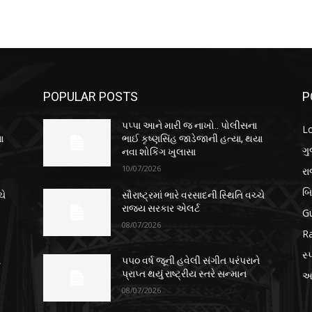
POPULAR POSTS
P
પપ્પા આને મારી જ નાખો.. પોલીસના
L
ા
ભાઈ કૃષ્ણસિંહ જાડેજાની હત્યા, થયા
ગુ
નવા શોકિંગ ખુલાસા
10/07/2026
ર
બ
ચે
સૌરાષ્ટ્રમાં ભારે વરસાદની સ્થિતિ વચ્ચે
રાજ્ય સરકાર એલર્ટ
Gu
08/07/2026
Ra
સ્પ
ે
૫૫૦ વર્ષ જૂની હવેલી સંગીત પરંપરાને
પ્રાપ્ત થયું રાષ્ટ્રીય સ્તરે સન્માન
આં
08/07/2026