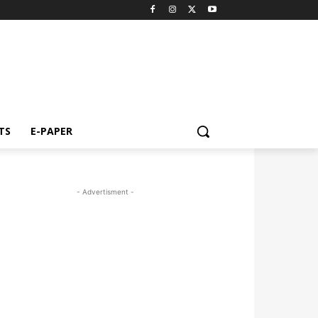
TS
E-PAPER
- Advertisment -