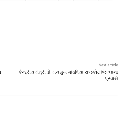
Next article
ા
કેન્દ્રીય મંત્રી ડો. મનસુખ માંડવિયા રાજકોટ જિલ્લાના
પ્રવાસે