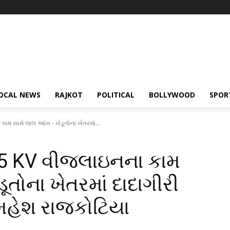
OCAL NEWS
RAJKOT
POLITICAL
BOLLYWOOD
SPOR
મ સામે લાલ આંખ - ખેડૂતોના ખેતરમાં...
65 KV વીજલાઇનના કામ
ૂતોના ખેતરમાં દાદાગીરી
 મહેશ રાજકોટિયા