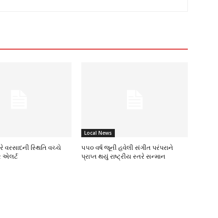
Local News
ભારે વરસાદની સ્થિતિ વચ્ચે
૫૫૦ વર્ષ જૂની હવેલી સંગીત પરંપરાને
 એલર્ટ
પ્રાપ્ત થયું રાષ્ટ્રીય સ્તરે સન્માન