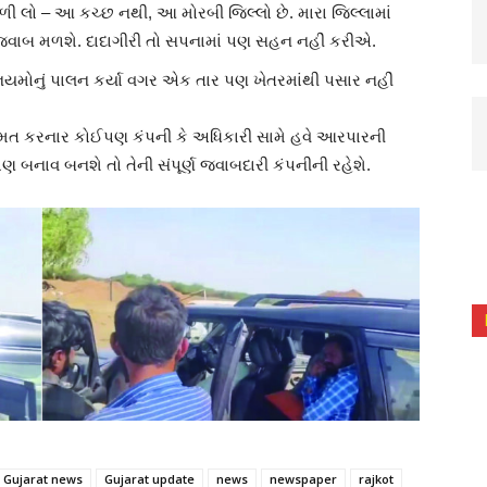
ળી લો – આ કચ્છ નથી, આ મોરબી જિલ્લો છે. મારા જિલ્લામાં
ડ જવાબ મળશે. દાદાગીરી તો સપનામાં પણ સહન નહીં કરીએ.
િયમોનું પાલન કર્યા વગર એક તાર પણ ખેતરમાંથી પસાર નહીં
 રમત કરનાર કોઈપણ કંપની કે અધિકારી સામે હવે આરપારની
બનાવ બનશે તો તેની સંપૂર્ણ જવાબદારી કંપનીની રહેશે.
Gujarat news
Gujarat update
news
newspaper
rajkot