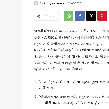
By
Aditya sonara
21/05/2026
Share
મોરબી જિલ્લાના જેતપર ગામના સર્વે નંબરમાં અમ
દ્વારા 765 ઊંટ હેવી વીજલાઇનનું ગેરકાયદે કામ ચાલ
ખેડૂતો સાથે મળીને સ્થળ પર જ અટકાવી દીધું છે.
કંપનીના અધિકારીએ ખેડૂતો સાથે ઊંચા અવાજે અને
તતડાવ્યા અને સખ્ત શબ્દોમાં ચેતવણી આપી: “ખેડૂત
વિચારજો. આ જમીન ખેડૂતની છે, કંપનીની જાગીર ન
મહેશ રાજકોટિયાનું કડક નિવેદન:
“મારા ખેડૂત સાથે વાત કરો તો પહેલા જીભ અને
નહીં આવે.
“પોલીસ પ્રોટેકશનના જોરે ખેડૂતોને દબાવવાની
દાદાગીરી, ધમકી અને ગુંડાગીરીનો એક હિસાબ થ