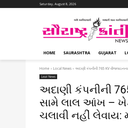
Saturday, August 8, 2026
HOME
SAURASHTRA
GUJARAT
L
Home
Local News
અદાણી કંપનીની 765 KV વીજલાઇનના કા
Local News
અદાણી કંપનીની 7
સામે લાલ આંખ – ખેડ
ચલાવી નહીં લેવાય: