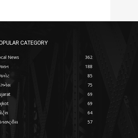
OPULAR CATEGORY
ocal News
362
જરાત
188
ાજકોટ
85
િઝનેસ
75
jarat
69
jkot
69
ોર્ટ્સ
64
તરાષ્ટ્રીય
57