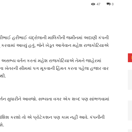
47
0
રશીભાઈ હરીભાઈ ચંદ્રોલાની માલિકીની જમીનમાં અદાણી કંપની
ુ કરવામાં આવ્યું હતું, જેને ખેડૂત આગેવાન મહેશ રાજકોટિયાએ
 અસભ્ય વર્તન કરતાં મહેશ રાજકોટિયાએ તેમને જાહેરમાં
ોના ખેતરની સીમમાં પગ મૂકવાની હિંમત કરતા પહેલા હજાર વાર
થી.
 વર્તન સુધારીને આવજો. સભ્યતા વગર એક શબ્દ પણ સાંભળવામાં
 કોશિશ કરશો તો એ પ્રોટેકશન પણ કામ નહીં આવે. કંપનીની
શે.