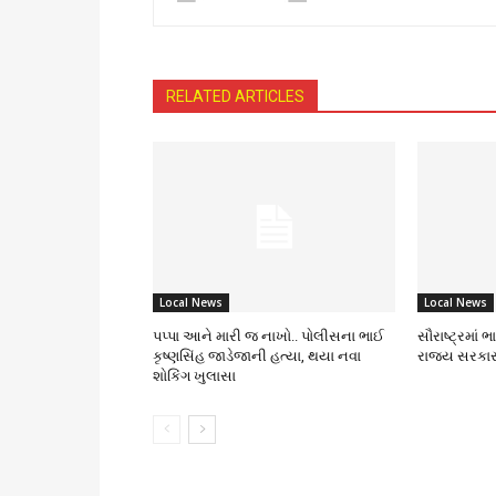
RELATED ARTICLES
Local News
Local News
પપ્પા આને મારી જ નાખો.. પોલીસના ભાઈ
સૌરાષ્ટ્રમાં 
કૃષ્ણસિંહ જાડેજાની હત્યા, થયા નવા
રાજ્ય સરકાર
શોકિંગ ખુલાસા