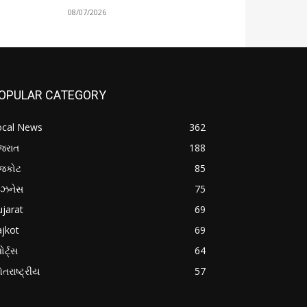
08/07/2026
OPULAR CATEGORY
ocal News
362
જરાત
188
ાજકોટ
85
િઝનેસ
75
jarat
69
jkot
69
ોર્ટ્સ
64
તરાષ્ટ્રીય
57