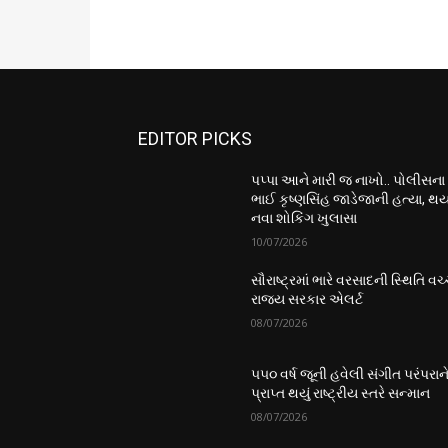
EDITOR PICKS
પપ્પા આને મારી જ નાખો.. પોલીસના
ભાઈ કૃષ્ણસિંહ જાડેજાની હત્યા, થય
નવા શોકિંગ ખુલાસા
10/07/2026
સૌરાષ્ટ્રમાં ભારે વરસાદની સ્થિતિ વચ્
રાજ્ય સરકાર એલર્ટ
08/07/2026
૫૫૦ વર્ષ જૂની હવેલી સંગીત પરંપરાન
પ્રાપ્ત થયું રાષ્ટ્રીય સ્તરે સન્માન
08/07/2026