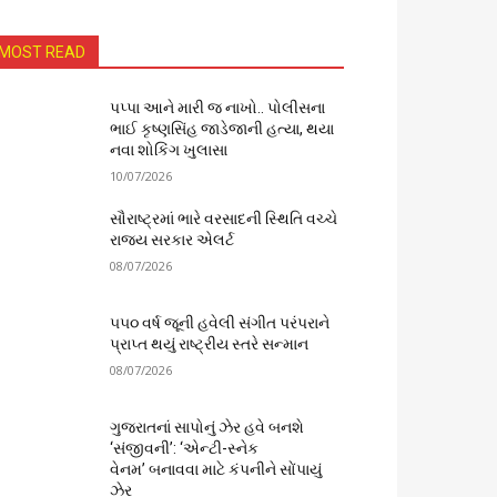
MOST READ
પપ્પા આને મારી જ નાખો.. પોલીસના
ભાઈ કૃષ્ણસિંહ જાડેજાની હત્યા, થયા
નવા શોકિંગ ખુલાસા
10/07/2026
સૌરાષ્ટ્રમાં ભારે વરસાદની સ્થિતિ વચ્ચે
રાજ્ય સરકાર એલર્ટ
08/07/2026
૫૫૦ વર્ષ જૂની હવેલી સંગીત પરંપરાને
પ્રાપ્ત થયું રાષ્ટ્રીય સ્તરે સન્માન
08/07/2026
ગુજરાતનાં સાપોનું ઝેર હવે બનશે
‘સંજીવની’: ‘એન્ટી-સ્નેક
વેનમ’ બનાવવા માટે કંપનીને સોંપાયું
ઝેર