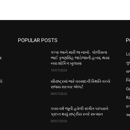
POPULAR POSTS
P
પપ્પા આને મારી જ નાખો.. પોલીસના
L
ા
ભાઈ કૃષ્ણસિંહ જાડેજાની હત્યા, થયા
ગુ
નવા શોકિંગ ખુલાસા
10/07/2026
ર
બ
ચે
સૌરાષ્ટ્રમાં ભારે વરસાદની સ્થિતિ વચ્ચે
રાજ્ય સરકાર એલર્ટ
Gu
08/07/2026
Ra
સ્પ
ે
૫૫૦ વર્ષ જૂની હવેલી સંગીત પરંપરાને
પ્રાપ્ત થયું રાષ્ટ્રીય સ્તરે સન્માન
આં
08/07/2026