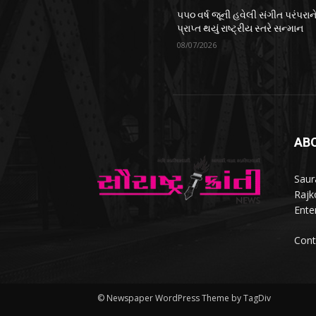
૫૫૦ વર્ષ જૂની હવેલી સંગીત પરંપરાન
પ્રાપ્ત થયું રાષ્ટ્રીય સ્તરે સન્માન
08/07/2026
AB
Saur
Rajko
Ente
Cont
© Newspaper WordPress Theme by TagDiv