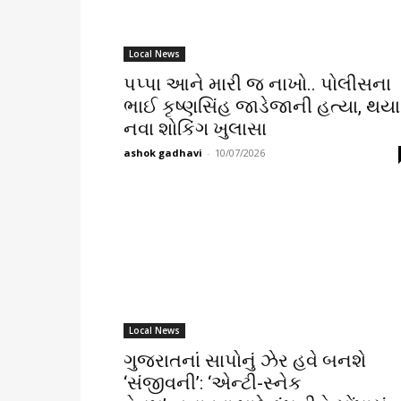
Local News
પપ્પા આને મારી જ નાખો.. પોલીસના
ભાઈ કૃષ્ણસિંહ જાડેજાની હત્યા, થયા
નવા શોકિંગ ખુલાસા
ashok gadhavi
-
10/07/2026
Local News
ગુજરાતનાં સાપોનું ઝેર હવે બનશે
‘સંજીવની’: ‘એન્ટી-સ્નેક