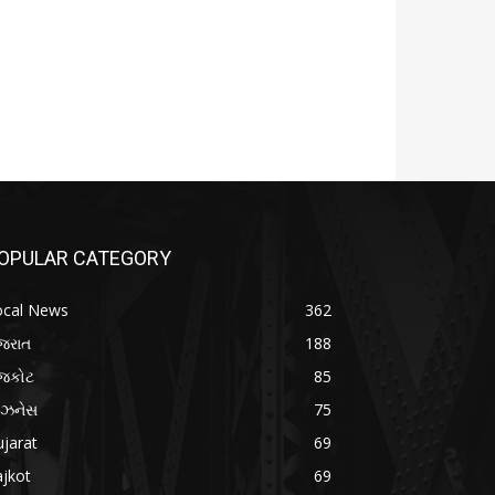
OPULAR CATEGORY
ocal News
362
જરાત
188
ાજકોટ
85
િઝનેસ
75
jarat
69
jkot
69