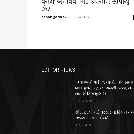
વેનમ’ બનાવવા માટે કંપનીને સોંપાયું
ઝેર
ashok gadhavi
-
08/07/2026
EDITOR PICKS
પપ્પા આને મારી જ નાખો.. પોલીસના
ભાઈ કૃષ્ણસિંહ જાડેજાની હત્યા, થય
નવા શોકિંગ ખુલાસા
10/07/2026
સૌરાષ્ટ્રમાં ભારે વરસાદની સ્થિતિ વચ્
રાજ્ય સરકાર એલર્ટ
08/07/2026