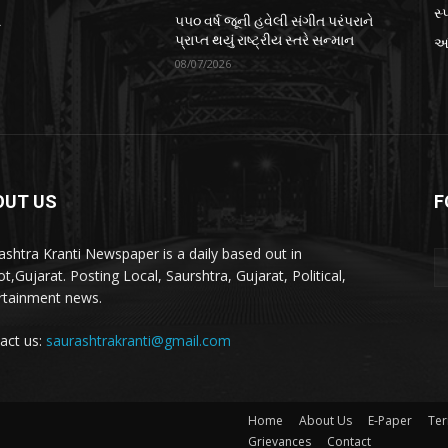
સ્પ
ે
૫૫૦ વર્ષ જૂની હવેલી સંગીત પરંપરાને
પ્રાપ્ત થયું રાષ્ટ્રીય સ્તરે સન્માન
આં
08/07/2026
OUT US
F
ashtra Kranti Newspaper is a daily based out in
t,Gujarat. Posting Local, Saurshtra, Gujarat, Political,
rtainment news.
act us:
saurashtrakranti@gmail.com
Home
About Us
E-Paper
Ter
Grievances
Contact