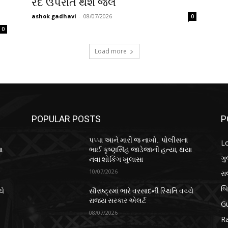
રદ ઉપરાંત થશે જેલ
ashok gadhavi
-
08/07/2026
0
0
Load more
POPULAR POSTS
P
પપ્પા આને મારી જ નાખો.. પોલીસના
L
ા
ભાઈ કૃષ્ણસિંહ જાડેજાની હત્યા, થયા
ગુ
નવા શોકિંગ ખુલાસા
10/07/2026
ર
બ
ચે
સૌરાષ્ટ્રમાં ભારે વરસાદની સ્થિતિ વચ્ચે
રાજ્ય સરકાર એલર્ટ
Gu
08/07/2026
Ra