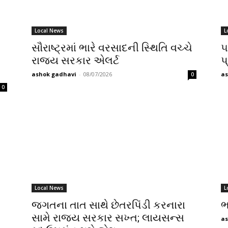
Local News
L
સૌરાષ્ટ્રમાં ભારે વરસાદની સ્થિતિ વચ્ચે
૫
રાજ્ય સરકાર એલર્ટ
પ
ashok gadhavi
-
08/07/2026
as
0
0
Local News
L
જગતના તાત સાથે છેતરપિંડી કરનારા
ભ
સામે રાજ્ય સરકાર સખ્ત; લાયસન્સ
as