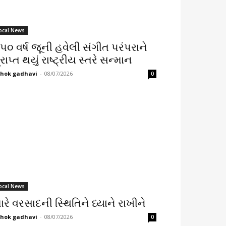
ocal News
૫૦ વર્ષ જૂની હવેલી સંગીત પરંપરાને
્રાપ્ત થયું રાષ્ટ્રીય સ્તરે સન્માન
hok gadhavi
-
08/07/2026
0
ocal News
ારે વરસાદની સ્થિતિને ધ્યાને રાખીને
hok gadhavi
-
08/07/2026
0