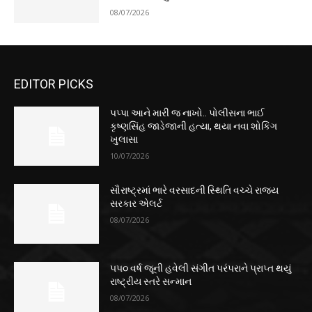
08/07/2026
EDITOR PICKS
પપ્પા આને મારી જ નાખો.. પોલીસના ભાઈ
કૃષ્ણસિંહ જાડેજાની હત્યા, થયા નવા શોકિંગ
ખુલાસા
10/07/2026
સૌરાષ્ટ્રમાં ભારે વરસાદની સ્થિતિ વચ્ચે રાજ્ય
સરકાર એલર્ટ
08/07/2026
૫૫૦ વર્ષ જૂની હવેલી સંગીત પરંપરાને પ્રાપ્ત થયું
રાષ્ટ્રીય સ્તરે સન્માન
08/07/2026