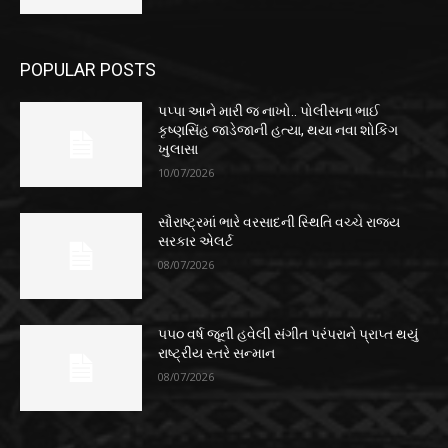
POPULAR POSTS
પપ્પા આને મારી જ નાખો.. પોલીસના ભાઈ
કૃષ્ણસિંહ જાડેજાની હત્યા, થયા નવા શોકિંગ
ખુલાસા
10/07/2026
સૌરાષ્ટ્રમાં ભારે વરસાદની સ્થિતિ વચ્ચે રાજ્ય
સરકાર એલર્ટ
08/07/2026
૫૫૦ વર્ષ જૂની હવેલી સંગીત પરંપરાને પ્રાપ્ત થયું
રાષ્ટ્રીય સ્તરે સન્માન
08/07/2026