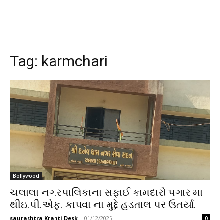
Tag:
karmchari
Bollywood
ચલાલા નગરપાલિકાના સફાઈ કામદારો પગાર મા
થીઇ.પી.એફ. કાપવા ના મુદ્દે હડતાલ પર ઉતર્યા.
saurashtra Kranti Desk
-
01/12/2025
0