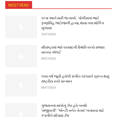
MOST READ
પપ્પા આને મારી જ નાખો.. પોલીસના ભાઈ
કૃષ્ણસિંહ જાડેજાની હત્યા, થયા નવા શોકિંગ
ખુલાસા
10/07/2026
સૌરાષ્ટ્રમાં ભારે વરસાદની સ્થિતિ વચ્ચે રાજ્ય
સરકાર એલર્ટ
08/07/2026
૫૫૦ વર્ષ જૂની હવેલી સંગીત પરંપરાને પ્રાપ્ત થયું
રાષ્ટ્રીય સ્તરે સન્માન
08/07/2026
ગુજરાતનાં સાપોનું ઝેર હવે બનશે
‘સંજીવની’: ‘એન્ટી-સ્નેક વેનમ’ બનાવવા માટે
કંપનીને સોંપાયું ઝેર