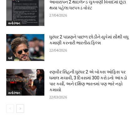
આવારાપન 2 થાઇલેન્ડ ચુકવણી વિવાદમાં છૂટા
થયા પહેલા ધરપકડ વોરંટ
27/04/2026
મનોરંજન
ધુરંધર 2 પઠાણને પાછળ છોડીને યુકેમાં સૌથી વધુ
કમાણી કરનારી ભારતીય ફિલ્મ
22/04/2026
ધર્મ
રણવીર સિંહની ધુરંધર 2 એ બોક્સ ઓફિસ પર
ધમાલ મચાવી, 3 દિવસમાં 300 કરોડનો આંકડો
પાર કર્યો, અને દક્ષિણ ભારતમાં પણ ભારે નફો
કમાયો
મનોરંજન
22/03/2026