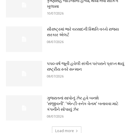
કૃષ્ણસિંહ જાડેજાની હત્યા, થયા નવા શોકિંગ
ખુલાસા
10/07/2026
સૌરાષ્ટ્રમાં ભારે વરસાદની સ્થિતિ વચ્ચે રાજ્ય
સરકાર એલર્ટ
08/07/2026
૫૫૦ વર્ષ જૂની હવેલી સંગીત પરંપરાને પ્રાપ્ત થયું
રાષ્ટ્રીય સ્તરે સન્માન
08/07/2026
ગુજરાતનાં સાપોનું ઝેર હવે બનશે
‘સંજીવની’: ‘એન્ટી-સ્નેક વેનમ’ બનાવવા માટે
કંપનીને સોંપાયું ઝેર
08/07/2026
Load more