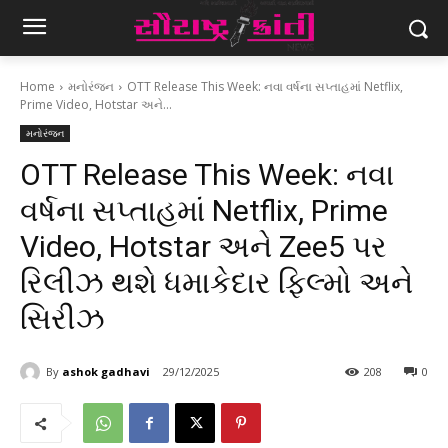
Home
મનોરંજન
OTT Release This Week: નવા વર્ષના સપ્તાહમાં Netflix,
Prime Video, Hotstar અને...
મનોરંજન
OTT Release This Week: નવા
વર્ષના સપ્તાહમાં Netflix, Prime
Video, Hotstar અને Zee5 પર
રિલીઝ થશે ધમાકેદાર ફિલ્મો અને
સિરીઝ
By
ashok gadhavi
29/12/2025
208
0