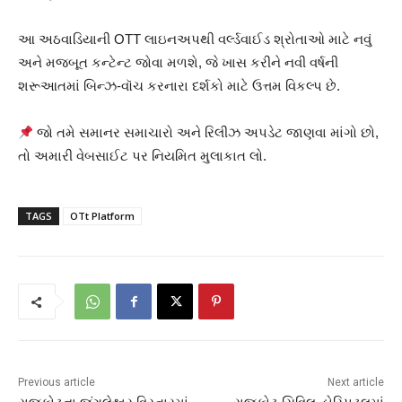
આ અઠવાડિયાની OTT લાઇનઅપથી વર્લ્ડવાઈડ શ્રોતાઓ માટે નવું
અને મજબૂત કન્ટેન્ટ જોવા મળશે, જે ખાસ કરીને નવી વર્ષની
શરૂઆતમાં બિન્ઝ-વૉચ કરનારા દર્શકો માટે ઉત્તમ વિકલ્પ છે.
જો તમે સમાનર સમાચારો અને રિલીઝ અપડેટ જાણવા માંગો છો,
તો અમારી વેબસાઈટ પર નિયમિત મુલાકાત લો.
TAGS
OTt Platform
Previous article
Next article