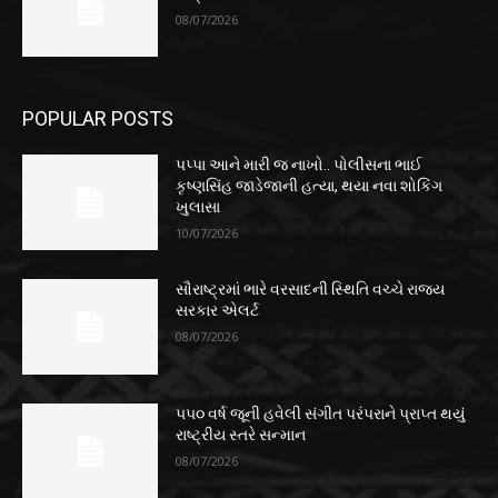
08/07/2026
POPULAR POSTS
પપ્પા આને મારી જ નાખો.. પોલીસના ભાઈ
કૃષ્ણસિંહ જાડેજાની હત્યા, થયા નવા શોકિંગ
ખુલાસા
10/07/2026
સૌરાષ્ટ્રમાં ભારે વરસાદની સ્થિતિ વચ્ચે રાજ્ય
સરકાર એલર્ટ
08/07/2026
૫૫૦ વર્ષ જૂની હવેલી સંગીત પરંપરાને પ્રાપ્ત થયું
રાષ્ટ્રીય સ્તરે સન્માન
08/07/2026