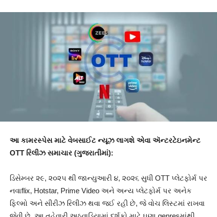
આ કામરસ્પેસ માટે વેબસાઈટ ન્યૂઝ લાગશે એવા ઍન્ટરટેઇનમેન્ટ
OTT રિલીઝ સમાચાર (ગુજરાતીમાં):
ડિસેમ્બર ૨૯, ૨૦૨૫ થી જાન્યુઆરી ૪, ૨૦૨૬ સુધી OTT પ્લેટફોર્મ પર
નવાflix, Hotstar, Prime Video અને અન્ય પ્લેટફોર્મ પર અનેક
ફિલ્મો અને સીરીઝ રિલીઝ થવા જઈ રહી છે, જે વોચ લિસ્ટમાં રાખવા
જેવી છે. આ તહેવારી અઠવાડિયામાં દર્શકો માટે ઘણા genresમાંથી