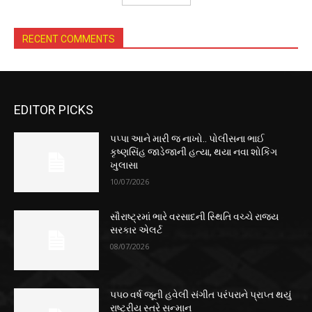
RECENT COMMENTS
EDITOR PICKS
પપ્પા આને મારી જ નાખો.. પોલીસના ભાઈ
કૃષ્ણસિંહ જાડેજાની હત્યા, થયા નવા શોકિંગ
ખુલાસા
10/07/2026
સૌરાષ્ટ્રમાં ભારે વરસાદની સ્થિતિ વચ્ચે રાજ્ય
સરકાર એલર્ટ
08/07/2026
૫૫૦ વર્ષ જૂની હવેલી સંગીત પરંપરાને પ્રાપ્ત થયું
રાષ્ટ્રીય સ્તરે સન્માન