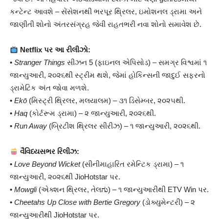
કન્ટેન્ટ આવશે – સેંસેશનથી ભરપૂર થ્રિલર, ઇમોશનલ ડ્રામા અને
જાણીતી શોનો અંતરસંગ્રહ જેવી રાહતભરી નવા શોનો સમાવેશ છે.
Netflix પર આ રીલીઝો:
•
Stranger Things
સીઝન 5 (ફાઇનલ એપિસોડ) – સમગ્ર વિશ્વમાં ૧
જાન્યુઆરી, ૨૦૨૬થી સ્ટ્રીમ થશે, જેમાં હોકિન્સની જાદુઈ સફરનો
ડ્રામેટિક અંત જોવા મળશે.
•
Ekō
(મિસ્ટ્રી થ્રિલર, મલયાલમ) – ૩૧ ડિસેમ્બર, ૨૦૨૫થી.
•
Haq
(કોર્ટરૂમ ડ્રામા) – ૨ જાન્યુઆરી, ૨૦૨૬થી.
•
Run Away
(બ્રિટીશ થ્રિલર સીરીઝ) – ૧ જાન્યુઆરી, ૨૦૨૬થી.
વૈવિધ્યસભર રિલીઝ:
•
Love Beyond Wicket
(સીનીમાહારિત રમેન્ટિક ડ્રામા) – ૧
જાન્યુઆરી, ૨૦૨૬થી JioHotstar પર.
•
Mowgli
(એક્શન થ્રિલર, તેલಗು) – ૧ જાન્યુઆરીથી ETV Win પર.
•
Cheetahs Up Close with Bertie Gregory
(ડોક્યુમેન્ટરી) – ૨
જાન્યુઆરીથી JioHotstar પર.