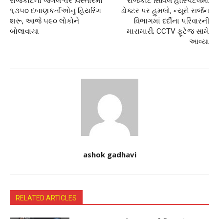
રાજકોટના જંગલેશ્વર વિસ્તારમાં
રાજકોટ સિવિલ હોસ્પિટલમાં
૧,૩૫૦ દબાણકર્તાઓનું હિયરિંગ
ડોક્ટર પર હુમલો, ન્યૂરો સર્જન
શરૂ, આજે ૫૯૦ લોકોને
વિભાગમાં દર્દીના પરિવારની
બોલાવાયા
મારામારી; CCTV ફૂટેજ સામે
આવ્યા
ashok gadhavi
RELATED ARTICLES