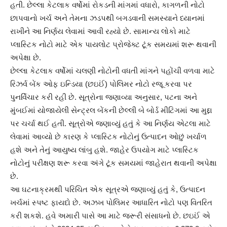
હતી. છેલ્લા કેટલાક વર્ષોમાં રોકડની માંગમાં વધારો, કાગળની નોટો
છાપવાનો ખર્ચ અને તેમના ઝડપથી બગડવાની સમસ્યાને ધ્યાનમાં
રાખીને આ નિર્ણય લેવામાં આવી રહ્યો છે. સામાન્ય લોકો માટે
પ્લાસ્ટિક નોટો માટે એક પાયલોટ પ્રોજેક્ટ ટૂંક સમયમાં શરૂ થવાની
અપેક્ષા છે.
છેલ્લા કેટલાક વર્ષોમાં ચલણી નોટોની વધતી માંગને પહોંચી વળવા માટે
રિઝર્વ બેંક ઓફ ઇન્ડિયા (છઇઈં) પોલિમર નોટો રજૂ કરવા પર
પુનર્વિચાર કરી રહી છે. સૂત્રોના જણાવ્યા અનુસાર, પટના અને
મુંબઈમાં યોજાયેલી સેન્ટ્રલ બેંકની છેલ્લી બે બોર્ડ મીટિગમાં આ મુદ્દા
પર ચર્ચા થઈ હતી. સૂત્રોએ જણાવ્યું હતું કે આ નિર્ણય એટલા માટે
લેવામાં આવ્યો છે કારણ કે પ્લાસ્ટિક નોટોનું ઉત્પાદન ઓછું ખર્ચાળ
હશે અને તેનું આયુષ્ય લાંબુ હશે. જાહેર ઉપયોગ માટે પ્લાસ્ટિક
નોટોનું પરીક્ષણ શરૂ કરવા અંગે ટૂંક સમયમાં જાહેરાત થવાની અપેક્ષા
છે.
આ ઘટનાક્રમથી પરિચિત એક સૂત્રએ જણાવ્યું હતું કે, ઉત્પાદન
ખર્ચમાં સ્પષ્ટ ફાયદો છે. અઝખ પોલિમર આધારિત નોટો પણ વિતરિત
કરી શકશે. હવે અમારી પાસે આ માટે જરૂરી સંસાધનો છે. છઇઈં એ