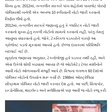
સિક્કા હતા. 2012માં, તત્કાલીન સરકારે પાંચ શહેરોમાં પાયલોટ ધોરણે
પોલિમરથી બનેલી એક અબજ 10 રૂપિયાની નોટો જારી કરવાનો
નિર્ણય લીધો હતો.
2012માં, તત્કાલીન સરકારે જણાવ્યું હતું કે પ્લાસ્ટિક નોટો જારી
કરવાનો મુખ્ય હેતુ નકલી નોટોનો સામનો કરવાનો નહીં, પરંતુ તેમનું
આયુષ્ય વધારવાનો હતો. જોકે, ટેકનિકલ પડકારોને કારણે આ
પ્રોજેક્ટ પડતો મૂકવામાં આવ્યો હતો. છેલ્લા દાયકામાં પરિસ્થિતિ
બદલાઈ ગઈ છે.
સૂત્રોના જણાવ્યા અનુસાર, ટેકનોલોજી હવે પડકાર નથી રહી, અને
એવા ઉકેલો શોધી કાઢવામાં આવ્યા છે જે ઓટોમેટેડ ટેલર મશીનોને
આવી નોટો ઓળખવાની મંજૂરી આપે છે. વિશ્વના લગભગ 60 દેશોએ
પોલિમર નોટોનો ઉપયોગ શરૂ કર્યો છે. 1988માં ઓસ્ટ્રેલિયા
સૌપ્રથમ પોલિમર નોટો જારી કરનાર દેશ હતો. આ પછી, સિગાપોર,
ઇન્ડોનેશિયા, થાઇલેન્ડ અને મલેશિયાએ પણ આવી જ નોટો રજૂ કરી.