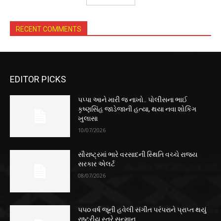
RECENT COMMENTS
EDITOR PICKS
પપ્પા આને મારી જ નાખો.. પોલીસના ભાઈ
કૃષ્ણસિંહ જાડેજાની હત્યા, થયા નવા શોકિંગ
ખુલાસા
10/07/2026
સૌરાષ્ટ્રમાં ભારે વરસાદની સ્થિતિ વચ્ચે રાજ્ય
સરકાર એલર્ટ
08/07/2026
૫૫૦ વર્ષ જૂની હવેલી સંગીત પરંપરાને પ્રાપ્ત થયું
રાષ્ટ્રીય સ્તરે સન્માન