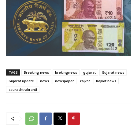
TAGS
Breaking news
brekingnews
gujarat
Gujarat news
Gujarat update
news
newspaper
rajkot
Rajkot news
saurashtrakranti