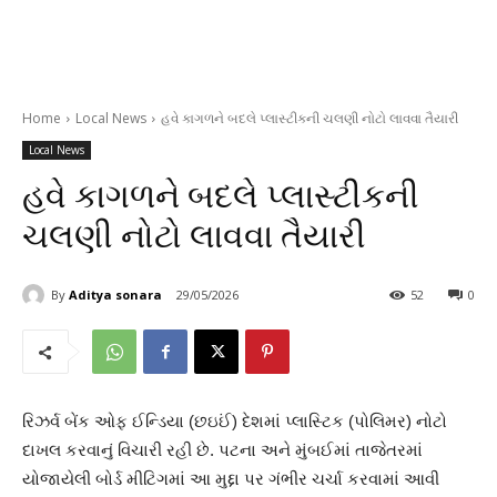
Home
Local News
હવે કાગળને બદલે પ્લાસ્ટીકની ચલણી નોટો લાવવા તૈયારી
Local News
હવે કાગળને બદલે પ્લાસ્ટીકની
ચલણી નોટો લાવવા તૈયારી
By
Aditya sonara
29/05/2026
52
0
રિઝર્વ બેંક ઓફ ઈન્ડિયા (છઇઈં) દેશમાં પ્લાસ્ટિક (પોલિમર) નોટો
દાખલ કરવાનું વિચારી રહી છે. પટના અને મુંબઈમાં તાજેતરમાં
યોજાયેલી બોર્ડ મીટિગમાં આ મુદ્દા પર ગંભીર ચર્ચા કરવામાં આવી