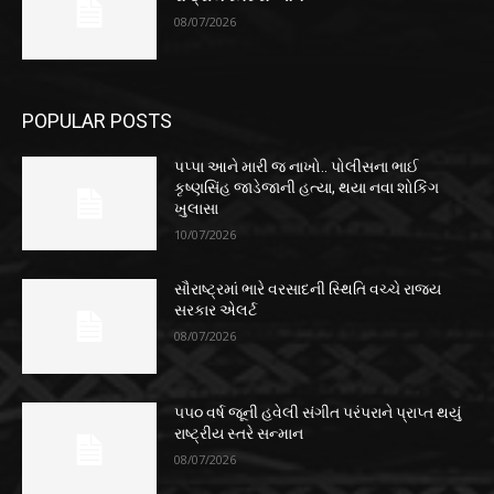
08/07/2026
POPULAR POSTS
પપ્પા આને મારી જ નાખો.. પોલીસના ભાઈ
કૃષ્ણસિંહ જાડેજાની હત્યા, થયા નવા શોકિંગ
ખુલાસા
10/07/2026
સૌરાષ્ટ્રમાં ભારે વરસાદની સ્થિતિ વચ્ચે રાજ્ય
સરકાર એલર્ટ
08/07/2026
૫૫૦ વર્ષ જૂની હવેલી સંગીત પરંપરાને પ્રાપ્ત થયું
રાષ્ટ્રીય સ્તરે સન્માન
08/07/2026