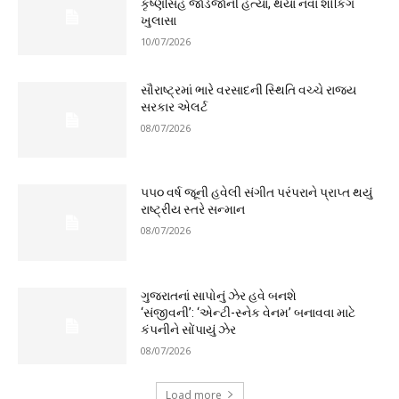
કૃષ્ણસિંહ જાડેજાની હત્યા, થયા નવા શોકિંગ
ખુલાસા
10/07/2026
સૌરાષ્ટ્રમાં ભારે વરસાદની સ્થિતિ વચ્ચે રાજ્ય
સરકાર એલર્ટ
08/07/2026
૫૫૦ વર્ષ જૂની હવેલી સંગીત પરંપરાને પ્રાપ્ત થયું
રાષ્ટ્રીય સ્તરે સન્માન
08/07/2026
ગુજરાતનાં સાપોનું ઝેર હવે બનશે
‘સંજીવની’: ‘એન્ટી-સ્નેક વેનમ’ બનાવવા માટે
કંપનીને સોંપાયું ઝેર
08/07/2026
Load more