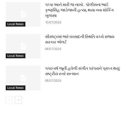
પપ્પા આને મારી જ નાખો.. પોલીસના ભાઈ
કૃષ્ણસિંહ જાડેજાની હત્યા, થયા નવા શોકિંગ
ખુલાસા
10/07/2026
Local News
સૌરાષ્ટ્રમાં ભારે વરસાદની સ્થિતિ વચ્ચે રાજ્ય
સરકાર એલર્ટ
08/07/2026
Local News
૫૫૦ વર્ષ જૂની હવેલી સંગીત પરંપરાને પ્રાપ્ત થયું
રાષ્ટ્રીય સ્તરે સન્માન
08/07/2026
Local News