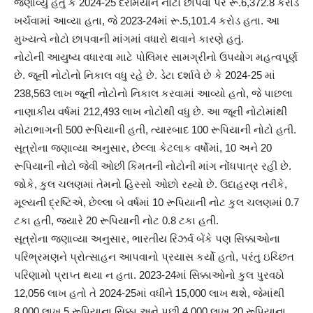
જણાવ્યું હતું કે 2024-25 દરમિયાન નોટો છાપવા પર રૂ.6,372.8 કરોડ
ખર્ચવામાં આવ્યા હતા, જે 2023-24માં રૂ.5,101.4 કરોડ હતા. આ
મુખ્યત્વે નોટો છાપવાની માંગમાં વધારો થવાને કારણે હતું.
નોટોની આયુષ્ય વધારવા માટે પોલિમર સામગ્રીનો ઉપયોગ મહત્વપૂર્ણ
છે. જૂની નોટોનો નિકાલ વધુ રહે છે. ડેટા દર્શાવે છે કે 2024-25 માં
238,563 લાખ જૂની નોટોનો નિકાલ કરવામાં આવ્યો હતો, જે પાછલા
નાણાકીય વર્ષમાં 212,493 લાખ નોટોથી વધુ છે. આ જૂની નોટોમાંથી
મોટાભાગની 500 રૂપિયાની હતી, ત્યારબાદ 100 રૂપિયાની નોટો હતી.
સૂત્રોના જણાવ્યા અનુસાર, છેલ્લા કેટલાક વર્ષોમાં, 10 અને 20
રૂપિયાની નોટો જેવી ઓછી કિમતની નોટોની માંગ નોંધપાત્ર રહી છે.
જોકે, કુલ ચલણમાં તેમનો હિસ્સો ઓછો રહ્યો છે. ઉદાહરણ તરીકે,
મૂલ્યની દ્રષ્ટિએ, છેલ્લા બે વર્ષમાં 10 રૂપિયાની નોટ કુલ ચલણમાં 0.7
ટકા હતી, જ્યારે 20 રૂપિયાની નોટ 0.8 ટકા હતી.
સૂત્રોના જણાવ્યા અનુસાર, ભારતીય રિઝર્વ બેંકે પણ સિક્કાઓના
પરિભ્રમણને પ્રોત્સાહન આપવાનો પ્રયાસ કર્યો હતો, પરંતુ ઇચ્છિત
પરિણામો પ્રાપ્ત થયા ન હતા. 2023-24માં સિક્કાઓનો કુલ પુરવઠો
12,056 લાખ હતો તે 2024-25માં વધીને 15,000 લાખ થશે, જેમાંથી
8,000 લાખ 5 રૂપિયાના સિક્કા અને પછી 4,000 લાખ 20 રૂપિયાના