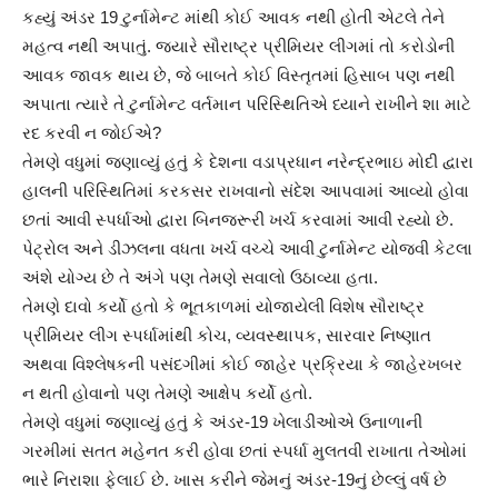
કહ્યું અંડર 19 ટુર્નામેન્ટ માંથી કોઈ આવક નથી હોતી એટલે તેને
મહત્વ નથી અપાતું. જ્યારે સૌરાષ્ટ્ર પ્રીમિયર લીગમાં તો કરોડોની
આવક જાવક થાય છે, જે બાબતે કોઈ વિસ્તૃતમાં હિસાબ પણ નથી
અપાતા ત્યારે તે ટુર્નામેન્ટ વર્તમાન પરિસ્થિતિએ ધ્યાને રાખીને શા માટે
રદ કરવી ન જોઈએ?
તેમણે વધુમાં જણાવ્યું હતું કે દેશના વડાપ્રધાન નરેન્દ્રભાઇ મોદી દ્વારા
હાલની પરિસ્થિતિમાં કરકસર રાખવાનો સંદેશ આપવામાં આવ્યો હોવા
છતાં આવી સ્પર્ધાઓ દ્વારા બિનજરૂરી ખર્ચ કરવામાં આવી રહ્યો છે.
પેટ્રોલ અને ડીઝલના વધતા ખર્ચ વચ્ચે આવી ટુર્નામેન્ટ યોજવી કેટલા
અંશે યોગ્ય છે તે અંગે પણ તેમણે સવાલો ઉઠાવ્યા હતા.
તેમણે દાવો કર્યો હતો કે ભૂતકાળમાં યોજાયેલી વિશેષ સૌરાષ્ટ્ર
પ્રીમિયર લીગ સ્પર્ધામાંથી કોચ, વ્યવસ્થાપક, સારવાર નિષ્ણાત
અથવા વિશ્લેષકની પસંદગીમાં કોઈ જાહેર પ્રક્રિયા કે જાહેરખબર
ન થતી હોવાનો પણ તેમણે આક્ષેપ કર્યો હતો.
તેમણે વધુમાં જણાવ્યું હતું કે અંડર-19 ખેલાડીઓએ ઉનાળાની
ગરમીમાં સતત મહેનત કરી હોવા છતાં સ્પર્ધા મુલતવી રાખાતા તેઓમાં
ભારે નિરાશા ફેલાઈ છે. ખાસ કરીને જેમનું અંડર-19નું છેલ્લું વર્ષ છે