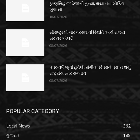
કૃષ્ણસિંહ જાડેજાની હત્યા, થયા નવા શોકિંગ
ખુલાસા
10/07/2026
સૌરાષ્ટ્રમાં ભારે વરસાદની સ્થિતિ વચ્ચે રાજ્ય
સરકાર એલર્ટ
08/07/2026
૫૫૦ વર્ષ જૂની હવેલી સંગીત પરંપરાને પ્રાપ્ત થયું
રાષ્ટ્રીય સ્તરે સન્માન
08/07/2026
POPULAR CATEGORY
Local News
362
ગુજરાત
188