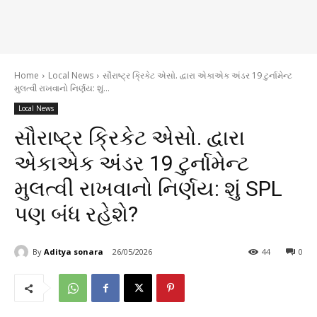
Home
Local News
સૌરાષ્ટ્ર ક્રિકેટ એસો. દ્વારા એકાએક અંડર 19 ટુર્નામેન્ટ
મુલત્વી રાખવાનો નિર્ણય: શું...
Local News
સૌરાષ્ટ્ર ક્રિકેટ એસો. દ્વારા
એકાએક અંડર 19 ટુર્નામેન્ટ
મુલત્વી રાખવાનો નિર્ણય: શું SPL
પણ બંધ રહેશે?
By
Aditya sonara
26/05/2026
44
0