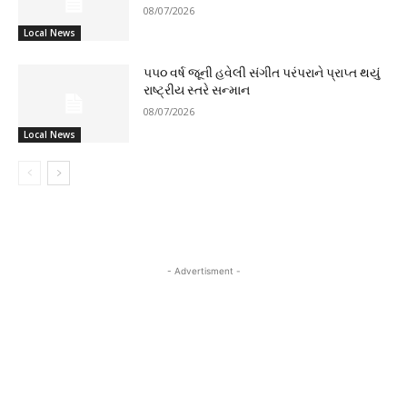
08/07/2026
Local News
૫૫૦ વર્ષ જૂની હવેલી સંગીત પરંપરાને પ્રાપ્ત થયું
રાષ્ટ્રીય સ્તરે સન્માન
08/07/2026
Local News
- Advertisment -