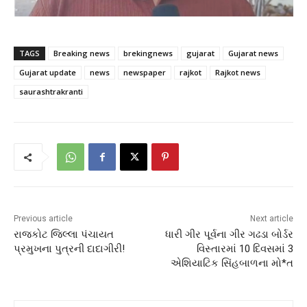
TAGS
Breaking news
brekingnews
gujarat
Gujarat news
Gujarat update
news
newspaper
rajkot
Rajkot news
saurashtrakranti
Previous article
Next article
રાજકોટ જિલ્લા પંચાયત
ધારી ગીર પૂર્વના ગીર ગઢડા બોર્ડર
પ્રમુખના પુત્રની દાદાગીરી!
વિસ્તારમાં 10 દિવસમાં 3
એશિયાટિક સિંહબાળના મો*ત