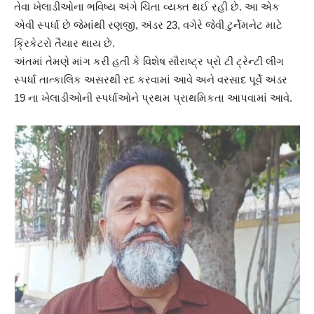
તેવા ખેલાડીઓના ભવિષ્ય અંગે ચિંતા વ્યક્ત થઈ રહી છે. આ એક
એવી સ્પર્ધા છે જેમાંથી રણજી, અંડર 23, વગેરે જેવી ટુર્નેમનેટ માટે
ક્રિકેટરો તૈયાર થાય છે.
અંતમાં તેમણે માંગ કરી હતી કે વિશેષ સૌરાષ્ટ્ર પ્રો ટી ટ્રેન્ટી લીગ
સ્પર્ધા તાત્કાલિક અસરથી રદ કરવામાં આવે અને વરસાદ પૂર્વે અંડર
19 ના ખેલાડીઓની સ્પર્ધાઓને પ્રથમ પ્રાથમિકતા આપવામાં આવે.