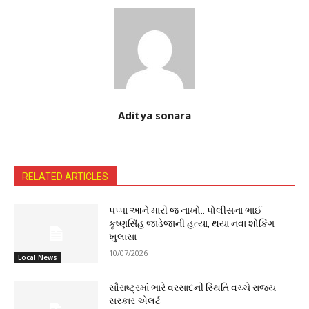
Aditya sonara
RELATED ARTICLES
પપ્પા આને મારી જ નાખો.. પોલીસના ભાઈ
કૃષ્ણસિંહ જાડેજાની હત્યા, થયા નવા શોકિંગ
ખુલાસા
10/07/2026
Local News
સૌરાષ્ટ્રમાં ભારે વરસાદની સ્થિતિ વચ્ચે રાજ્ય
સરકાર એલર્ટ