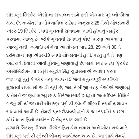
સૌરાષ્ટ્ર ક્રિકેટ એસો.ના સંચાલન સામે ફરી એકવાર પ્રશ્ર્નો ઊભા
થયા છે. તાજેતરમાં મોકલાયેલા સંદેશા અનુસાર 28 મેથી યોજાનારી
અંડર-19 ક્રિકેટ સ્પર્ધા મુલતવી રાખવામાં આવી હોવાનું જાહેર
કરવામાં આવ્યું છે, જોકે મુલતવી રાખવાનું કોઈ કારણ આપવામાં
આવ્યું નથી. અગાઉ ર4 મેના આયોજન બાદ 28, 29 અને 30 મે
દરમિયાન પણ અંડર-19 સ્પર્ધા યોજાવાની હતી, પરંતુ હવે તે પણ
અટકાવી દેવામાં આવી હોવાનું જણાવાયું છે.જામનગર રૂરલ ક્રિકેટ
એસોસિયેશનના મંત્રી સહદેવસિંહ ચુડાસમાએ આક્ષેપ કરતા
જણાવ્યું હતું કે એક તરફ અંડર-19 જેવી મહત્વપૂર્ણ સ્પર્ધાઓ
મુલતવી રાખવામાં આવી રહી છે, જ્યારે બીજી તરફ તેઓએ જણાવ્યું
કે તેમને જાણવા મળ્યું છે કે નિરંજનભાઈ શાહના જન્મદિવસ નિમિતે
4 જૂનથી યોજાનારી સૌરાષ્ટ્ર પ્રો ટી ટ્વેન્ટી લીગની સ્પર્ધા યથાવત
રાખવામાં આવી છે. તેમણે પ્રશ્ન ઉઠાવ્યો હતો કે આ સ્પર્ધાને પાછળ
કોઈ ખાસ હિતો કાર્યરત છે તેવું સ્પષ્ટ લાગે છે.
હજારો લિટરનું ડીઝલ, ડીજે સહિત ઢોલ નગારા અને ખોટા ખર્ચ માટે
સૌરાષ્ટ્ર પ્રો ટી ટ્રેન્ટી લીગનું આયોજન થાય છે. આ સાથે તેમણે