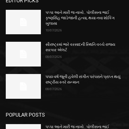
EDITOR PICKS
પપ્પા આને મારી જ નાખો.. પોલીસના ભાઈ
કૃષ્ણસિંહ જાડેજાની હત્યા, થયા નવા શોકિંગ
ખુલાસા
10/07/2026
સૌરાષ્ટ્રમાં ભારે વરસાદની સ્થિતિ વચ્ચે રાજ્ય
સરકાર એલર્ટ
08/07/2026
૫૫૦ વર્ષ જૂની હવેલી સંગીત પરંપરાને પ્રાપ્ત થયું
રાષ્ટ્રીય સ્તરે સન્માન
08/07/2026
POPULAR POSTS
પપ્પા આને મારી જ નાખો.. પોલીસના ભાઈ