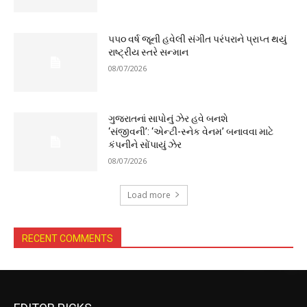
૫૫૦ વર્ષ જૂની હવેલી સંગીત પરંપરાને પ્રાપ્ત થયું
રાષ્ટ્રીય સ્તરે સન્માન
08/07/2026
ગુજરાતનાં સાપોનું ઝેર હવે બનશે
‘સંજીવની’: ‘એન્ટી-સ્નેક વેનમ’ બનાવવા માટે
કંપનીને સોંપાયું ઝેર
08/07/2026
Load more
RECENT COMMENTS