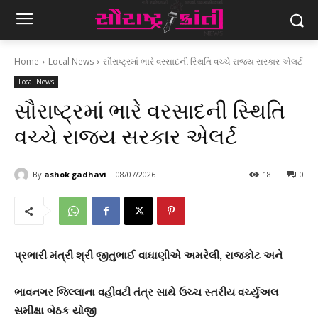
Home
Local News
સૌરાષ્ટ્રમાં ભારે વરસાદની સ્થિતિ વચ્ચે રાજ્ય સરકાર એલર્ટ
Local News
સૌરાષ્ટ્રમાં ભારે વરસાદની સ્થિતિ
વચ્ચે રાજ્ય સરકાર એલર્ટ
By
ashok gadhavi
08/07/2026
18
0
પ્રભારી મંત્રી શ્રી જીતુભાઈ વાઘાણીએ અમરેલી
,
રાજકોટ અને
ભાવનગર જિલ્લાના વહીવટી તંત્ર સાથે ઉચ્ચ સ્તરીય વર્ચ્યુઅલ
સમીક્ષા બેઠક યોજી