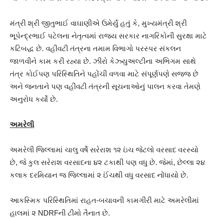
મંત્રી શ્રી જીતુભાઈ વાઘાણીએ ઉમેર્યું હતું કે, મુખ્યમંત્રી શ્રી
ભૂપેન્દ્રભાઈ પટેલના નેતૃત્વમાં રાજ્ય સરકાર નાગરિકોની સુરક્ષા માટે
કટિબદ્ધ છે. વહીવટી તંત્રના તમામ વિભાગો પરસ્પર સંકલન
જાળવીને કામ કરી રહ્યા છે. ઝીરો કેઝ્યુઅલ્ટીના અભિગમ સાથે
તંત્ર કોઈપણ પરિસ્થિતિને પહોંચી વળવા માટે સંપૂર્ણપણે સજ્જ છે
અને જનતાને પણ વહીવટી તંત્રની સૂચનાઓનું પાલન કરવા તેમણે
અનુરોધ કર્યો છે.
અમરેલી
અમરેલી જિલ્લામાં ચાલુ વર્ષે સરેરાશ ૧૨ ઇંચ જેટલો વરસાદ વરસ્યો
છે, જે કુલ સરેરાશ વરસાદના ૪૨ ટકાથી પણ વધુ છે. જેમાં, છેલ્લા ૨૪
કલાક દરમિયાન જ જિલ્લામાં ૨ ઈંચથી વધુ વરસાદ નોંધાયો છે.
આકસ્મિક પરિસ્થિતિમાં રાહત-બચાવની કામગીરી માટે અમરેલીમાં
હાલમાં ૨ NDRFની ટીમો તૈનાત છે.