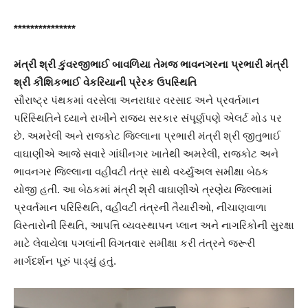
***************
મંત્રી શ્રી કુંવરજીભાઈ બાવળિયા તેમજ ભાવનગરના પ્રભારી મંત્રી
શ્રી કૌશિકભાઈ વેકરિયાની પ્રેરક ઉપસ્થિતિ
સૌરાષ્ટ્ર પંથકમાં વરસેલા અનરાધાર વરસાદ અને પ્રવર્તમાન
પરિસ્થિતિને ધ્યાને રાખીને રાજ્ય સરકાર સંપૂર્ણપણે એલર્ટ મોડ પર
છે. અમરેલી અને રાજકોટ જિલ્લાના પ્રભારી મંત્રી શ્રી જીતુભાઈ
વાઘાણીએ આજે સવારે ગાંધીનગર ખાતેથી અમરેલી, રાજકોટ અને
ભાવનગર જિલ્લાના વહીવટી તંત્ર સાથે વર્ચ્યુઅલ સમીક્ષા બેઠક
યોજી હતી. આ બેઠકમાં મંત્રી શ્રી વાઘાણીએ ત્રણેય જિલ્લામાં
પ્રવર્તમાન પરિસ્થિતિ, વહીવટી તંત્રની તૈયારીઓ, નીચાણવાળા
વિસ્તારોની સ્થિતિ, આપત્તિ વ્યવસ્થાપન પ્લાન અને નાગરિકોની સુરક્ષા
માટે લેવાયેલા પગલાંની વિગતવાર સમીક્ષા કરી તંત્રને જરૂરી
માર્ગદર્શન પૂરું પાડ્યું હતું.