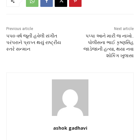
Previous article
Next article
૫૫૦ વર્ષ જૂની હવેલી સંગીત
પપ્પા આને મારી જ નાખો..
પરંપરાને પ્રાપ્ત થયું રાષ્ટ્રીય
પોલીસના ભાઈ કૃષ્ણસિંહ
સ્તરે સન્માન
જાડેજાની હત્યા, થયા નવા
શોકિંગ ખુલાસા
ashok gadhavi