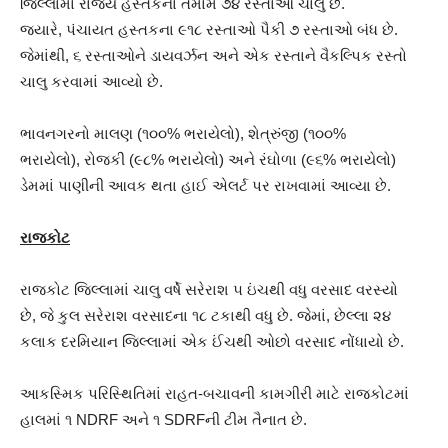
જિલ્લામાં રાજ્ય હસ્તકના તમામ ૭૪ રસ્તાઓ ચાલુ છે.
જ્યારે, પંચાયત હસ્તકના ૯૧૮ રસ્તાઓ પૈકી ૭ રસ્તાઓ બંધ છે.
જેમાંથી, ૬ રસ્તાઓને ડાયવર્ઝન અને એક રસ્તાને વૈકલ્પિક રસ્તો
ચાલુ કરવામાં આવ્યો છે.
ભાવનગરનો માલણ (૧૦૦% ભરાયેલો), શેત્રુંજી (૧૦૦%
ભરાયેલો), રોજકી (૯૮% ભરાયેલો) અને રંઘોળા (૯૬% ભરાયેલો)
ડેમમાં પાણીની આવક થતા હાઈ એલર્ટ પર રાખવામાં આવ્યા છે.
રાજકોટ
રાજકોટ જિલ્લામાં ચાલુ વર્ષે સરેરાશ ૫ ઇંચથી વધુ વરસાદ વરસ્યો
છે, જે કુલ સરેરાશ વરસાદના ૧૮ ટકાથી વધુ છે. જેમાં, છેલ્લા ૨૪
કલાક દરમિયાન જિલ્લામાં એક ઈંચથી ઓછો વરસાદ નોંધાયો છે.
આકસ્મિક પરિસ્થિતિમાં રાહત-બચાવની કામગીરી માટે રાજકોટમાં
હાલમાં ૧ NDRF અને ૧ SDRFની ટીમ તૈનાત છે.