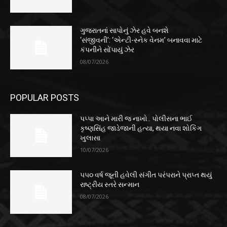
ગુજરાતનાં સાપોનું ઝેર હવે બનશે
‘સંજીવની’: ‘એન્ટી-સ્નેક વેનમ’ બનાવવા માટે
કંપનીને સોંપાયું ઝેર
08/07/2026
POPULAR POSTS
પપ્પા આને મારી જ નાખો.. પોલીસના ભાઈ
કૃષ્ણસિંહ જાડેજાની હત્યા, થયા નવા શોકિંગ
ખુલાસા
10/07/2026
૫૫૦ વર્ષ જૂની હવેલી સંગીત પરંપરાને પ્રાપ્ત થયું
રાષ્ટ્રીય સ્તરે સન્માન
08/07/2026