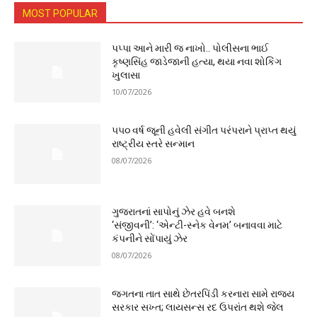
MOST POPULAR
પપ્પા આને મારી જ નાખો.. પોલીસના ભાઈ
કૃષ્ણસિંહ જાડેજાની હત્યા, થયા નવા શોકિંગ
ખુલાસા
10/07/2026
૫૫૦ વર્ષ જૂની હવેલી સંગીત પરંપરાને પ્રાપ્ત થયું
રાષ્ટ્રીય સ્તરે સન્માન
08/07/2026
ગુજરાતનાં સાપોનું ઝેર હવે બનશે
‘સંજીવની’: ‘એન્ટી-સ્નેક વેનમ’ બનાવવા માટે
કંપનીને સોંપાયું ઝેર
08/07/2026
જગતના તાત સાથે છેતરપિંડી કરનારા સામે રાજ્ય
સરકાર સખ્ત; લાયસન્સ રદ ઉપરાંત થશે જેલ