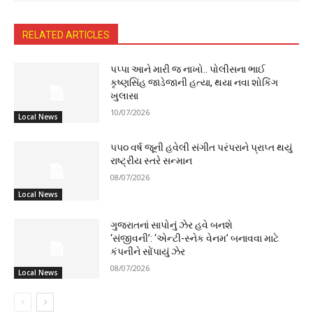
RELATED ARTICLES
પપ્પા આને મારી જ નાખો.. પોલીસના ભાઈ
કૃષ્ણસિંહ જાડેજાની હત્યા, થયા નવા શોકિંગ
ખુલાસા
10/07/2026
Local News
૫૫૦ વર્ષ જૂની હવેલી સંગીત પરંપરાને પ્રાપ્ત થયું
રાષ્ટ્રીય સ્તરે સન્માન
08/07/2026
Local News
ગુજરાતનાં સાપોનું ઝેર હવે બનશે
‘સંજીવની’: ‘એન્ટી-સ્નેક વેનમ’ બનાવવા માટે
કંપનીને સોંપાયું ઝેર
08/07/2026
Local News