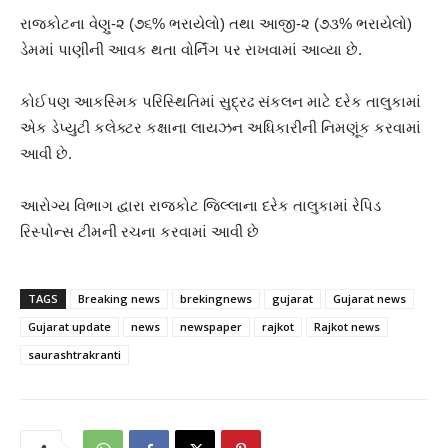
રાજકોટના વેણુ-૨ (૭૬% ભરાયેલો) તથા આજી-૨ (૭૩% ભરાયેલો)
ડેમમાં પાણીની આવક થતા વોર્નિંગ પર રાખવામાં આવ્યા છે.
કોઈપણ આકસ્મિક પરિસ્થિતિમાં સુદ્રઢ સંકલન માટે દરેક તાલુકામાં
એક ડેપ્યુટી કલેક્ટર કક્ષાના લાયઝન અધિકારીની નિમણૂંક કરવામાં
આવી છે.
આરોગ્ય વિભાગ દ્વારા રાજકોટ જિલ્લાના દરેક તાલુકામાં રેપિડ
રિસ્પોન્સ ટીમની રચના કરવામાં આવી છે
TAGS
Breaking news
brekingnews
gujarat
Gujarat news
Gujarat update
news
newspaper
rajkot
Rajkot news
saurashtrakranti