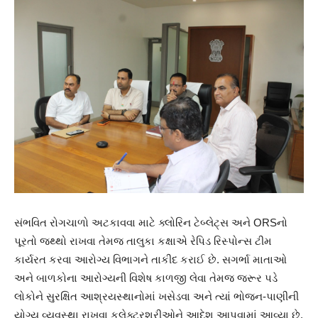
સંભવિત રોગચાળો અટકાવવા માટે ક્લોરિન ટેબ્લેટ્સ અને ORSનો
પૂરતો જથ્થો રાખવા તેમજ તાલુકા કક્ષાએ રેપિડ રિસ્પોન્સ ટીમ
કાર્યરત કરવા આરોગ્ય વિભાગને તાકીદ કરાઈ છે. સગર્ભા માતાઓ
અને બાળકોના આરોગ્યની વિશેષ કાળજી લેવા તેમજ જરૂર પડે
લોકોને સુરક્ષિત આશ્રયસ્થાનોમાં ખસેડવા અને ત્યાં ભોજન-પાણીની
યોગ્ય વ્યવસ્થા રાખવા કલેક્ટરશ્રીઓને આદેશ આપવામાં આવ્યા છે.