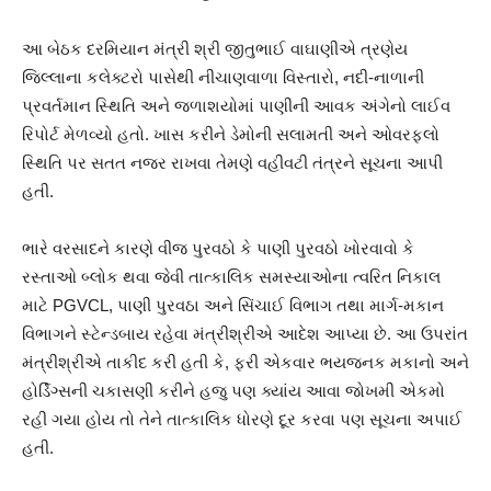
આ બેઠક દરમિયાન મંત્રી શ્રી જીતુભાઈ વાઘાણીએ ત્રણેય
જિલ્લાના કલેક્ટરો પાસેથી નીચાણવાળા વિસ્તારો, નદી-નાળાની
પ્રવર્તમાન સ્થિતિ અને જળાશયોમાં પાણીની આવક અંગેનો લાઈવ
રિપોર્ટ મેળવ્યો હતો. ખાસ કરીને ડેમોની સલામતી અને ઓવરફ્લો
સ્થિતિ પર સતત નજર રાખવા તેમણે વહીવટી તંત્રને સૂચના આપી
હતી.
ભારે વરસાદને કારણે વીજ પુરવઠો કે પાણી પુરવઠો ખોરવાવો કે
રસ્તાઓ બ્લોક થવા જેવી તાત્કાલિક સમસ્યાઓના ત્વરિત નિકાલ
માટે PGVCL, પાણી પુરવઠા અને સિંચાઈ વિભાગ તથા માર્ગ-મકાન
વિભાગને સ્ટેન્ડબાય રહેવા મંત્રીશ્રીએ આદેશ આપ્યા છે. આ ઉપરાંત
મંત્રીશ્રીએ તાકીદ કરી હતી કે, ફરી એકવાર ભયજનક મકાનો અને
હોર્ડિંગ્સની ચકાસણી કરીને હજુ પણ ક્યાંય આવા જોખમી એકમો
રહી ગયા હોય તો તેને તાત્કાલિક ધોરણે દૂર કરવા પણ સૂચના અપાઈ
હતી.