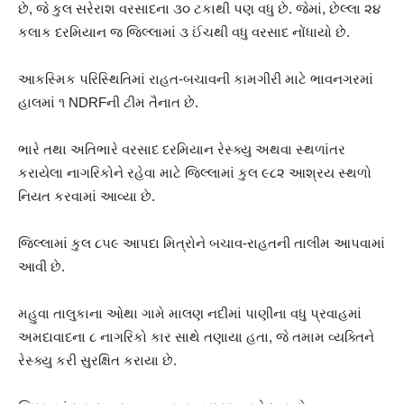
છે, જે કુલ સરેરાશ વરસાદના ૩૦ ટકાથી પણ વધુ છે. જેમાં, છેલ્લા ૨૪
કલાક દરમિયાન જ જિલ્લામાં ૩ ઈંચથી વધુ વરસાદ નોંધાયો છે.
આકસ્મિક પરિસ્થિતિમાં રાહત-બચાવની કામગીરી માટે ભાવનગરમાં
હાલમાં ૧ NDRFની ટીમ તૈનાત છે.
ભારે તથા અતિભારે વરસાદ દરમિયાન રેસ્ક્યુ અથવા સ્થળાંતર
કરાયેલા નાગરિકોને રહેવા માટે જિલ્લામાં કુલ ૯૮૨ આશ્રય સ્થળો
નિયત કરવામાં આવ્યા છે.
જિલ્લામાં કુલ ૮૫૯ આપદા મિત્રોને બચાવ-રાહતની તાલીમ આપવામાં
આવી છે.
મહુવા તાલુકાના ઓથા ગામે માલણ નદીમાં પાણીના વધુ પ્રવાહમાં
અમદાવાદના ૮ નાગરિકો કાર સાથે તણાયા હતા, જે તમામ વ્યક્તિને
રેસ્ક્યુ કરી સુરક્ષિત કરાયા છે.