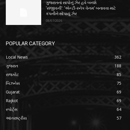
ગુજરાતનાં સાપોનું ઝેર હવે બનશે
‘સંજીવની’: ‘એન્ટી-સ્નેક વેનમ’ બનાવવા માટે
કંપનીને સોંપાયું ઝેર
08/07/2026
POPULAR CATEGORY
Local News
362
ગુજરાત
188
રાજકોટ
85
બિઝનેસ
75
Gujarat
69
Rajkot
69
સ્પોર્ટ્સ
64
આંતરાષ્ટ્રીય
57