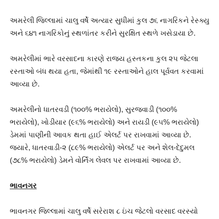
અમરેલી જિલ્લામાં ચાલુ વર્ષે અત્યાર સુધીમાં કુલ ૭૬ નાગરિકને રેસ્ક્યુ
અને ૬૪૧ નાગરિકોનું સ્થળાંતર કરીને સુરક્ષિત સ્થળે ખસેડાયા છે.
અમરેલીમાં ભારે વરસાદના કારણે રાજ્ય હસ્તકના કુલ ૨૫ જેટલા
રસ્તાઓ બંધ થયા હતા, જેમાંથી ૧૯ રસ્તાઓને હાલ પૂર્વવત કરવામાં
આવ્યા છે.
અમરેલીનો ધાતરવડી (૧૦૦% ભરાયેલો), સુરજવાડી (૧૦૦%
ભરાયેલો), ખોડીયાર (૯૬% ભરાયેલો) અને રાયડી (૯૫% ભરાયેલો)
ડેમમાં પાણીની આવક થતા હાઈ એલર્ટ પર રાખવામાં આવ્યા છે.
જ્યારે, ધાતરવાડી-૨ (૮૯% ભરાયેલો) એલર્ટ પર અને શેલ-દેદુમલ
(૭૮% ભરાયેલો) ડેમને વોર્નિંગ લેવલ પર રાખવામાં આવ્યા છે.
ભાવનગર
ભાવનગર જિલ્લામાં ચાલુ વર્ષે સરેરાશ ૮ ઇંચ જેટલો વરસાદ વરસ્યો