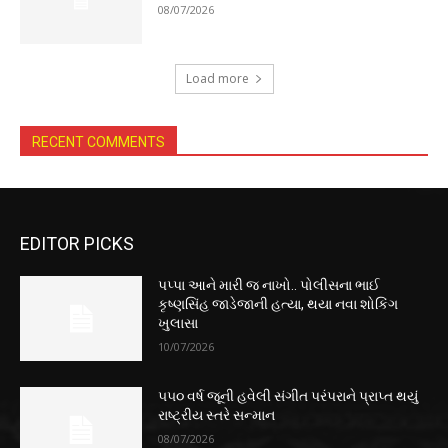
08/07/2026
Load more
RECENT COMMENTS
EDITOR PICKS
પપ્પા આને મારી જ નાખો.. પોલીસના ભાઈ
કૃષ્ણસિંહ જાડેજાની હત્યા, થયા નવા શોકિંગ
ખુલાસા
10/07/2026
૫૫૦ વર્ષ જૂની હવેલી સંગીત પરંપરાને પ્રાપ્ત થયું
રાષ્ટ્રીય સ્તરે સન્માન
08/07/2026