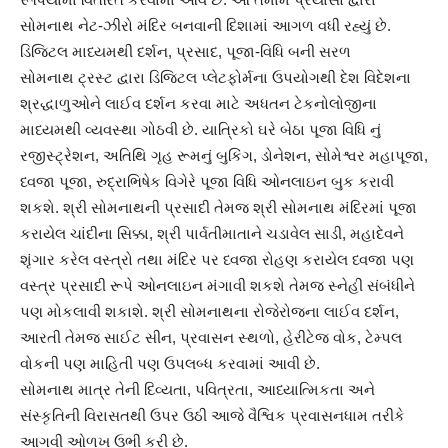
સોમનાથ નેટ-ઝીરો મંદિર બનવાની દિશામાં આગળ વધી રહ્યું છે.
ડિજિટલ માધ્યમથી દર્શન, પ્રસાદ, પૂજા-વિધિ બની સરળ
સોમનાથ ટ્રસ્ટ દ્વારા ડિજિટલ પ્લેટફોર્મના ઉપયોગથી દેશ વિદેશના
શ્રદ્ધાળુઓને લાઈવ દર્શન કરવા માટે અધતન ટેકનોલોજીના
માધ્યમથી વ્યવસ્થા ગોઠવી છે. યાત્રિકો ઘરે બેઠા પૂજા વિધિ નું
રજીસ્ટ્રેશન, અતિથિ ગૃહ રૂમનું બુકિંગ, ડોનેશન, સોમેશ્વર મહાપૂજા,
ધ્વજા પૂજા, રુદ્રાભિષેક વિગેરે પૂજા વિધિ ઓનલાઇન બુક કરાવી
શકશે. શ્રી સોમનાથની પ્રસાદી તેમજ શ્રી સોમનાથ મંદિરમાં પૂજા
કરાયેલ ચાંદીના સિક્કા, શ્રી પાર્વતીમાતાને ચડાવેલ સાડી, મહાદેવને
શૃંગાર કરેલ વસ્ત્રો તથા મંદિર પર ધ્વજા રોહણ કરાયેલ ધ્વજા પણ
વસ્ત્ર પ્રસાદી રૂપે ઓનલાઇન મંગાવી શકશે તેમજ સ્નેહી સંબંધીને
પણ મોકલાવી શકાશે. શ્રી સોમનાથના રોજેરોજના લાઈવ દર્શન,
આરતી તેમજ સાઈટ સીન, પ્રવાસન સ્થળો, હેરીટેજ વોક, ટેમ્પલ
વોકની પણ માહિતી પણ ઉપલબ્ધ કરવામાં આવી છે.
સોમનાથ માત્ર તેની દિવ્યતા, પવિત્રતા, આધ્યાત્મિકતા અને
સંસ્કૃતિની વિરાસતથી ઉપર ઉઠી આજે વૈશ્વિક પ્રવાસનધામ તરીકે
આગવી ઓળખ ઉભી કરી છે.