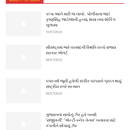
પપ્પા આને મારી જ નાખો.. પોલીસના ભાઈ
કૃષ્ણસિંહ જાડેજાની હત્યા, થયા નવા શોકિંગ
ખુલાસા
10/07/2026
સૌરાષ્ટ્રમાં ભારે વરસાદની સ્થિતિ વચ્ચે રાજ્ય
સરકાર એલર્ટ
08/07/2026
૫૫૦ વર્ષ જૂની હવેલી સંગીત પરંપરાને પ્રાપ્ત થયું
રાષ્ટ્રીય સ્તરે સન્માન
08/07/2026
ગુજરાતનાં સાપોનું ઝેર હવે બનશે
‘સંજીવની’: ‘એન્ટી-સ્નેક વેનમ’ બનાવવા માટે
કંપનીને સોંપાયું ઝેર