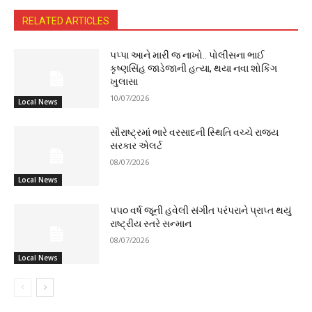
RELATED ARTICLES
પપ્પા આને મારી જ નાખો.. પોલીસના ભાઈ
કૃષ્ણસિંહ જાડેજાની હત્યા, થયા નવા શોકિંગ
ખુલાસા
10/07/2026
Local News
સૌરાષ્ટ્રમાં ભારે વરસાદની સ્થિતિ વચ્ચે રાજ્ય
સરકાર એલર્ટ
08/07/2026
Local News
૫૫૦ વર્ષ જૂની હવેલી સંગીત પરંપરાને પ્રાપ્ત થયું
રાષ્ટ્રીય સ્તરે સન્માન
08/07/2026
Local News