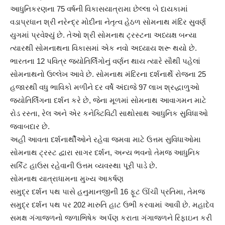
આધુનિકરણના 75 વર્ષની વિકાસયાત્રામા છેલ્લા બે દાયકામાં
વડાપ્રધાન શ્રી નરેન્દ્ર મોદીના નેતૃત્વ હેઠળ સોમનાથ મંદિર સુવર્ણ
યુગમાં પ્રવેશ્યું છે. તેઓ શ્રી સોમનાથ ટ્રસ્ટના અધ્યક્ષ બન્યા
ત્યારથી સોમનાથના વિકાસમાં એક નવો અધ્યાય શરૂ થયો છે.
ભારતના 12 પવિત્ર જ્યોતિર્લિંગોનું વર્ણન થાય ત્યારે સૌથી પહેલાં
સોમનાથનો ઉલ્લેખ આવે છે. સોમનાથ મંદિરના દર્શનાર્થે રોજના 25
હજારથી વધુ ભાવિકો મળીને દર વર્ષે અંદાજે 97 લાખ શ્રદ્ધાળુઓ
જ્યોતિર્લિંગના દર્શન કરે છે, જેના મૂળમાં સોમનાથ આવાગમન માટે
રોડ રસ્તા, રેલ અને એર કનેક્ટિવિટી સાથોસાથ આધુનિક સુવિધાઓ
જવાબદાર છે.
અહીં આવતા દર્શનાર્થીઓને રહેવા જમવા માટે ઉત્તમ સુવિધાઓમા
સોમનાથ ટ્રસ્ટ દ્વારા સાગર દર્શન, અન્ય ભવનો તેમજ આધુનિક
સર્કિટ હાઉસ રહેવાની ઉત્તમ વ્યવસ્થા પૂરી પાડે છે.
સોમનાથ યાત્રાધામના મુખ્ય આકર્ષણ
સમુદ્ર દર્શન પથ પાસે હનુમાનજીની 16 ફૂટ ઊંચી પ્રતિમા, તેમજ
સમુદ્ર દર્શન પથ પર 202 મારુતિ હાટ ઉભી કરવામાં આવી છે. મહાદેવ
સમક્ષ ગંગાજળનો જળાભિષેક અર્પણ કરાતા ગંગાજળને રિફાઇન કરી