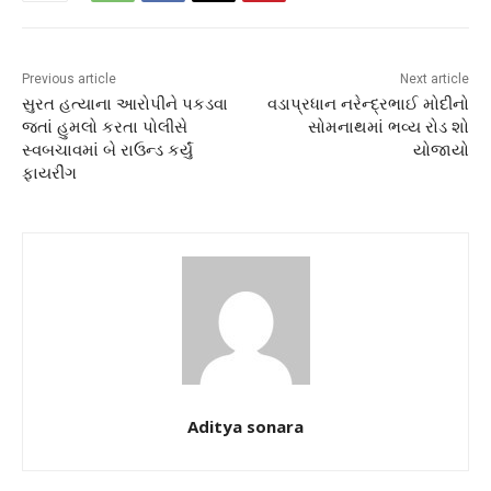
Previous article
Next article
સુરત હત્યાના આરોપીને પકડવા
વડાપ્રધાન નરેન્દ્રભાઈ મોદીનો
જતાં હુમલો કરતા પોલીસે
સોમનાથમાં ભવ્ય રોડ શો
સ્વબચાવમાં બે રાઉન્ડ કર્યું
યોજાયો
ફાયરીંગ
Aditya sonara