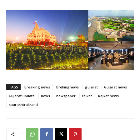
TAGS
Breaking news
brekingnews
gujarat
Gujarat news
Gujarat update
news
newspaper
rajkot
Rajkot news
saurashtrakranti