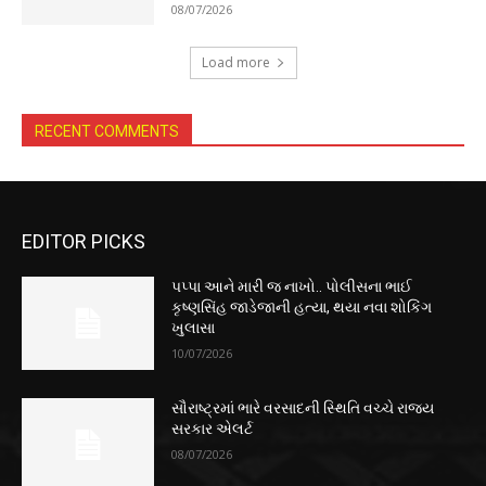
08/07/2026
Load more
RECENT COMMENTS
EDITOR PICKS
પપ્પા આને મારી જ નાખો.. પોલીસના ભાઈ
કૃષ્ણસિંહ જાડેજાની હત્યા, થયા નવા શોકિંગ
ખુલાસા
10/07/2026
સૌરાષ્ટ્રમાં ભારે વરસાદની સ્થિતિ વચ્ચે રાજ્ય
સરકાર એલર્ટ
08/07/2026