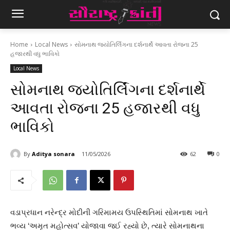
Home
Local News
સોમનાથ જ્યોતિર્લિંગના દર્શનાર્થે આવતા રોજના 25
હજારથી વધુ ભાવિકો
Local News
સોમનાથ જ્યોતિર્લિંગના દર્શનાર્થે
આવતા રોજના 25 હજારથી વધુ
ભાવિકો
By
Aditya sonara
11/05/2026
62
0
વડાપ્રધાન નરેન્દ્ર મોદીની ગરિમામય ઉપસ્થિતિમાં સોમનાથ ખાતે
ભવ્ય ‘અમૃત મહોત્સવ’ યોજાવા જઈ રહ્યો છે, ત્યારે સોમનાથના