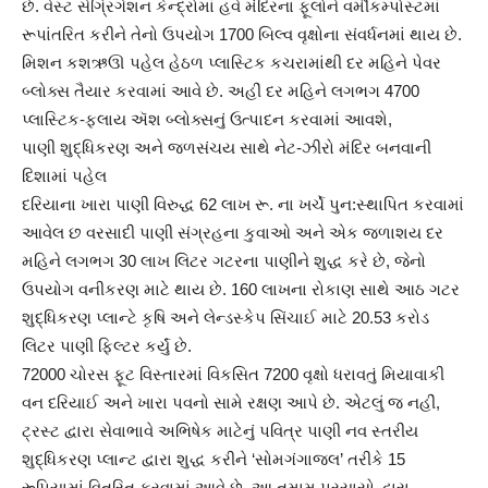
છે. વેસ્ટ સેગ્રિગેશન કેન્દ્રોમાં હવે મંદિરના ફૂલોને વર્મીકમ્પોસ્ટમાં
રૂપાંતરિત કરીને તેનો ઉપયોગ 1700 બિલ્વ વૃક્ષોના સંવર્ધનમાં થાય છે.
મિશન કશઋઊ પહેલ હેઠળ પ્લાસ્ટિક કચરામાંથી દર મહિને પેવર
બ્લોક્સ તૈયાર કરવામાં આવે છે. અહીં દર મહિને લગભગ 4700
પ્લાસ્ટિક-ફ્લાય ઍશ બ્લોક્સનું ઉત્પાદન કરવામાં આવશે,
પાણી શુદ્ધિકરણ અને જળસંચય સાથે નેટ-ઝીરો મંદિર બનવાની
દિશામાં પહેલ
દરિયાના ખારા પાણી વિરુદ્ધ 62 લાખ રૂ. ના ખર્ચે પુન:સ્થાપિત કરવામાં
આવેલ છ વરસાદી પાણી સંગ્રહના કુવાઓ અને એક જળાશય દર
મહિને લગભગ 30 લાખ લિટર ગટરના પાણીને શુદ્ધ કરે છે, જેનો
ઉપયોગ વનીકરણ માટે થાય છે. 160 લાખના રોકાણ સાથે આઠ ગટર
શુદ્ધિકરણ પ્લાન્ટે કૃષિ અને લેન્ડસ્કેપ સિંચાઈ માટે 20.53 કરોડ
લિટર પાણી ફિલ્ટર કર્યું છે.
72000 ચોરસ ફૂટ વિસ્તારમાં વિકસિત 7200 વૃક્ષો ધરાવતું મિયાવાકી
વન દરિયાઈ અને ખારા પવનો સામે રક્ષણ આપે છે. એટલું જ નહીં,
ટ્રસ્ટ દ્વારા સેવાભાવે અભિષેક માટેનું પવિત્ર પાણી નવ સ્તરીય
શુદ્ધિકરણ પ્લાન્ટ દ્વારા શુદ્ધ કરીને ‘સોમગંગાજલ’ તરીકે 15
રૂપિયામાં વિતરિત કરવામાં આવે છે. આ તમામ પ્રયાસો દ્વારા