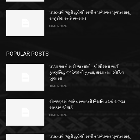
૫૫૦ વર્ષ જૂની હવેલી સંગીત પરંપરાને પ્રાપ્ત થયું
રાષ્ટ્રીય સ્તરે સન્માન
08/07/2026
POPULAR POSTS
પપ્પા આને મારી જ નાખો.. પોલીસના ભાઈ
કૃષ્ણસિંહ જાડેજાની હત્યા, થયા નવા શોકિંગ
ખુલાસા
10/07/2026
સૌરાષ્ટ્રમાં ભારે વરસાદની સ્થિતિ વચ્ચે રાજ્ય
સરકાર એલર્ટ
08/07/2026
૫૫૦ વર્ષ જૂની હવેલી સંગીત પરંપરાને પ્રાપ્ત થયું