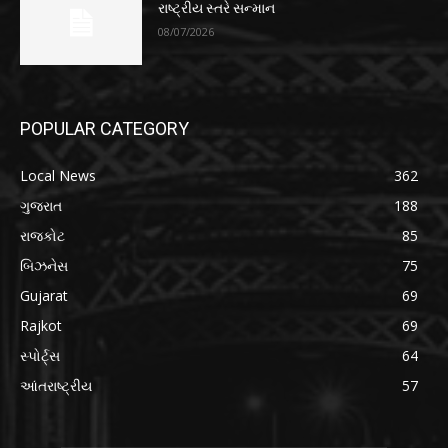
રાષ્ટ્રીય સ્તરે સન્માન
08/07/2026
POPULAR CATEGORY
Local News
362
ગુજરાત
188
રાજકોટ
85
બિઝનેસ
75
Gujarat
69
Rajkot
69
સ્પોર્ટ્સ
64
આંતરાષ્ટ્રીય
57