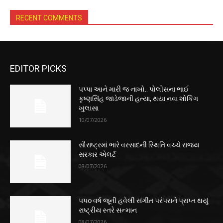
RECENT COMMENTS
EDITOR PICKS
પપ્પા આને મારી જ નાખો.. પોલીસના ભાઈ
કૃષ્ણસિંહ જાડેજાની હત્યા, થયા નવા શોકિંગ
ખુલાસા
10/07/2026
સૌરાષ્ટ્રમાં ભારે વરસાદની સ્થિતિ વચ્ચે રાજ્ય
સરકાર એલર્ટ
08/07/2026
૫૫૦ વર્ષ જૂની હવેલી સંગીત પરંપરાને પ્રાપ્ત થયું
રાષ્ટ્રીય સ્તરે સન્માન
08/07/2026