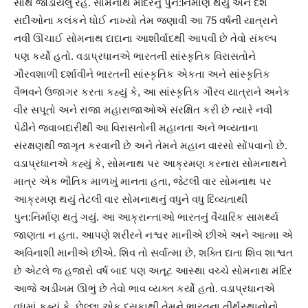
સાથે જોડાયેલું રહે. સોમનાથ મંદિરનું પુન:નિર્માણ થયું અને દેશે
સદીઓના કલંકને ધોઈ નાખ્યો તેમ જણાવી આ 75 વર્ષની યાત્રાને
નવી ઊંચાઈ સોમનાથ દાદાના આશીર્વાદથી આપવી છે તેવો સંકલ્પ
પણ કર્યો હતો. વડાપ્રધાનએ ભારતની સાંસ્કૃતિક વિરાસતોને
ગૌરવશાળી દર્શાવીને ભારતની સાંસ્કૃતિક એકતા અને સાંસ્કૃતિક
વૈભવને ઉજાગર કરતા કહ્યું કે, આ સાંસ્કૃતિક ગૌરવ યાત્રાને અનેક
વીર સપૂતો અને રાજા મહારાજાઓએ સંરક્ષિત કરી છે ત્યારે નવી
પેઢીને જવાબદારીથી આ વિરાસતોની મહાનતા અને ભવ્યતાના
સંરક્ષણથી જાગૃત કરવાની છે અને તેમને મહાન વારસો સોંપવાનો છે.
વડાપ્રધાનએ કહ્યું કે, સોમનાથ પર આક્રમણ કરનારા સોમનાથને
માત્ર એક ભૌતિક માળખું માનતા હતા, જેટલી વાર સોમનાથ પર
આક્રમણ થયું તેટલી વાર સોમનાથનું વધુને વધુ દિવ્યતાથી
પુન:નિર્માણ થતું ગયું. આ આક્રાન્તાઓ ભારતનું વૈચારિક સામર્થ્ય
જાણતા ન હતા. આપણે શરીરને નશ્વર માનીએ છીએ અને આત્મા એ
અવિનાશી માનીએ છીએ. શિવ તો સર્વાત્મા છે, શક્તિ દાતા શિવ શાશ્વત
છે એટલે જ હજારો વર્ષ બાદ પણ અતૂટ આસ્થા વચ્ચે સોમનાથ મંદિર
આજે અડીખમ ઊભું છે તેવો ભાવ વ્યક્ત કર્યો હતો. વડાપ્રધાનએ
વધુમાં કહ્યું કે, છેલ્લા એક દસકાથી તેમને ભારતના તીર્થસ્થાનોનો