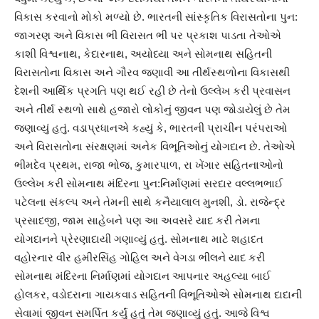
વિકાસ કરવાનો મોકો મળ્યો છે. ભારતની સાંસ્કૃતિક વિરાસતોના પુન:
જાગરણ અને વિકાસ ભી વિરાસત ભી પર પ્રકાશ પાડતા તેઓએ
કાશી વિશ્વનાથ, કેદારનાથ, અયોધ્યા અને સોમનાથ સહિતની
વિરાસતોના વિકાસ અને ગૌરવ જણાવી આ તીર્થસ્થળોના વિકાસથી
દેશની આર્થિક પ્રગતિ પણ થઈ રહી છે તેનો ઉલ્લેખ કરી પ્રવાસન
અને તીર્થ સ્થળો સાથે હજારો લોકોનું જીવન પણ જોડાયેલું છે તેમ
જણાવ્યું હતું. વડાપ્રધાનએ કહ્યું કે, ભારતની પ્રાચીન પરંપરાઓ
અને વિરાસતોના સંરક્ષણમાં અનેક વિભૂતિઓનું યોગદાન છે. તેઓએ
ભીમદેવ પ્રથમ, રાજા ભોજ, કુમારપાળ, રા ખેંગાર સહિતનાઓનો
ઉલ્લેખ કરી સોમનાથ મંદિરના પુન:નિર્માણમાં સરદાર વલ્લભભાઈ
પટેલના સંકલ્પ અને તેમની સાથે કનૈયાલાલ મુનશી, ડો. રાજેન્દ્ર
પ્રસાદજી, જામ સાહેબને પણ આ અવસરે યાદ કરી તેમના
યોગદાનને પ્રેરણાદાયી ગણાવ્યું હતું. સોમનાથ માટે શહાદત
વહોરનાર વીર હમીરસિંહ ગોહિલ અને વેગડા ભીલને યાદ કરી
સોમનાથ મંદિરના નિર્માણમાં યોગદાન આપનાર અહલ્યા બાઈ
હોલકર, વડોદરાના ગાયકવાડ સહિતની વિભૂતિઓએ સોમનાથ દાદાની
સેવામાં જીવન સમર્પિત કર્યું હતું તેમ જણાવ્યું હતું. આજે વિશ્વ