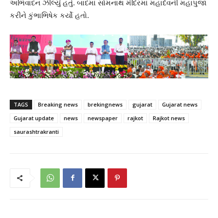
અભિવાદન ઝીલ્યું હતું. બાદમાં સોમનાથ મંદિરમાં મહાદેવની મહાપુજા
કરીને કુંભાભિષેક કર્યો હતો.
TAGS
Breaking news
brekingnews
gujarat
Gujarat news
Gujarat update
news
newspaper
rajkot
Rajkot news
saurashtrakranti