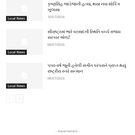
કૃષ્ણસિંહ જાડેજાની હત્યા, થયા નવા શોકિંગ
ખુલાસા
10/07/2026
Local News
સૌરાષ્ટ્રમાં ભારે વરસાદની સ્થિતિ વચ્ચે રાજ્ય
સરકાર એલર્ટ
08/07/2026
Local News
૫૫૦ વર્ષ જૂની હવેલી સંગીત પરંપરાને પ્રાપ્ત થયું
રાષ્ટ્રીય સ્તરે સન્માન
08/07/2026
Local News
- Advertisment -