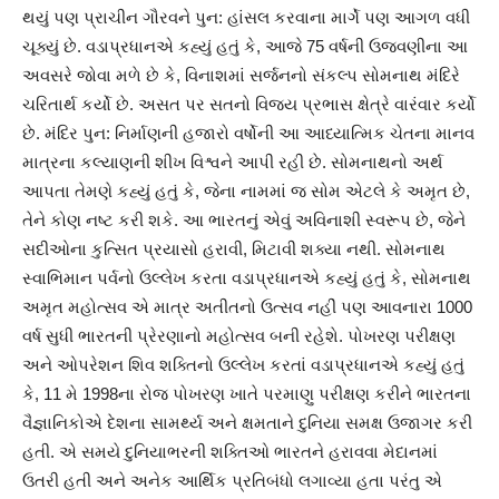
થયું પણ પ્રાચીન ગૌરવને પુન: હાંસલ કરવાના માર્ગે પણ આગળ વધી
ચૂક્યું છે. વડાપ્રધાનએ કહ્યું હતું કે, આજે 75 વર્ષની ઉજવણીના આ
અવસરે જોવા મળે છે કે, વિનાશમાં સર્જનનો સંકલ્પ સોમનાથ મંદિરે
ચરિતાર્થ કર્યો છે. અસત પર સતનો વિજય પ્રભાસ ક્ષેત્રે વારંવાર કર્યો
છે. મંદિર પુન: નિર્માણની હજારો વર્ષોની આ આધ્યાત્મિક ચેતના માનવ
માત્રના કલ્યાણની શીખ વિશ્વને આપી રહી છે. સોમનાથનો અર્થ
આપતા તેમણે કહ્યું હતું કે, જેના નામમાં જ સોમ એટલે કે અમૃત છે,
તેને કોણ નષ્ટ કરી શકે. આ ભારતનું એવું અવિનાશી સ્વરૂપ છે, જેને
સદીઓના કુત્સિત પ્રયાસો હરાવી, મિટાવી શક્યા નથી. સોમનાથ
સ્વાભિમાન પર્વનો ઉલ્લેખ કરતા વડાપ્રધાનએ કહ્યું હતું કે, સોમનાથ
અમૃત મહોત્સવ એ માત્ર અતીતનો ઉત્સવ નહીં પણ આવનારા 1000
વર્ષ સુધી ભારતની પ્રેરણાનો મહોત્સવ બની રહેશે. પોખરણ પરીક્ષણ
અને ઓપરેશન શિવ શક્તિનો ઉલ્લેખ કરતાં વડાપ્રધાનએ કહ્યું હતું
કે, 11 મે 1998ના રોજ પોખરણ ખાતે પરમાણુ પરીક્ષણ કરીને ભારતના
વૈજ્ઞાનિકોએ દેશના સામર્થ્ય અને ક્ષમતાને દુનિયા સમક્ષ ઉજાગર કરી
હતી. એ સમયે દુનિયાભરની શક્તિઓ ભારતને હરાવવા મેદાનમાં
ઉતરી હતી અને અનેક આર્થિક પ્રતિબંધો લગાવ્યા હતા પરંતુ એ