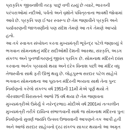
પ્રાકૃતિક જીવનશૈલી તરફ પાછું વળી રહ્યું છે ત્યારે, ભારતની
પરંપરાઓમાં નદીઓ, પર્વતો અને વૃક્ષોને પવિત્રતાના ભાવથી જોવામાં
આવે છે. પ્રકૃતિ પણ ઈશ્વર સ્વરૂપ છે તેમ જણાવીને પ્રકૃતિ અને
પર્યાવરણની જાળવણીનો પણ સંદેશ તેમણે આ તકે તેમણે આપ્યો
હતો.
આ તકે સ્વાગત સંબોધન કરતા મુખ્યમંત્રી ભૂપેન્દ્ર પટેલે જણાવ્યું કે
ભગવાન સોમનાથનું મંદિર સદીઓથી દેશની આસ્થા, સંસ્કૃતિ, અડગ
સંકલ્પ અને પુનર્જાગરણનું જીવંત પ્રતિક છે. સોમનાથ મંદિરને ધ્વંસ
કરવાના અનેક પ્રયાસો થયા અને દરેક વિનાશ પછી આ મંદિર વધુ
તેજસ્વીતા સાથે ફરી ઊભું થયુ છે. લોહપુરૂષ સરદાર પટેલ સાહેબે
ભગવાન સોમનાથના આ પૂરાતન મંદિરની ભવ્યતા સાથે તેના પુન:
નિર્માણનો કરેલો સંકલ્પ વર્ષ 1951ની 11મી મેએ પૂર્ણ થયો તે
ગૌરવશાળી વિરાસતને આજે 75 વર્ષ થયા છે તેમ જણાવતા
મુખ્યમંત્રીએ ઉમેર્યું કે નરેન્દ્રભાઇ મોદીએ વર્ષ 2001માં તત્કાલીન
મુખ્યમંત્રી તરીકે દાયિત્વ સંભાળવાની સાથે જ સોમનાથ મંદિરના પુન:
નિર્માણનો સુવર્ણ જયંતિ ઉત્સવ ઉજવવાની આપણને તક આપી હતી
અને આજે સરદાર સાહેબનો દ્રઢ સંકલ્પ સાકાર થયાનો આ અમૃત