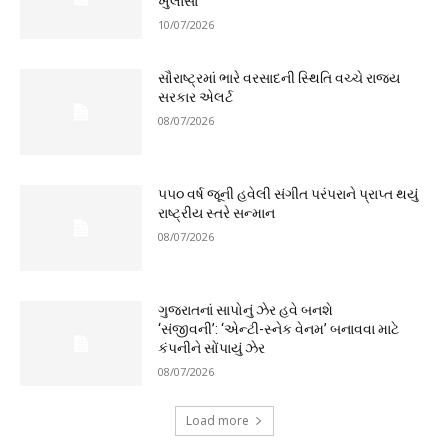
ખુલાસા
10/07/2026
સૌરાષ્ટ્રમાં ભારે વરસાદની સ્થિતિ વચ્ચે રાજ્ય
સરકાર એલર્ટ
08/07/2026
૫૫૦ વર્ષ જૂની હવેલી સંગીત પરંપરાને પ્રાપ્ત થયું
રાષ્ટ્રીય સ્તરે સન્માન
08/07/2026
ગુજરાતનાં સાપોનું ઝેર હવે બનશે
‘સંજીવની’: ‘એન્ટી-સ્નેક વેનમ’ બનાવવા માટે
કંપનીને સોંપાયું ઝેર
08/07/2026
Load more