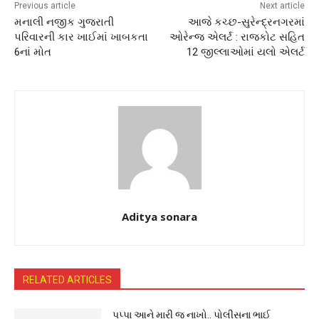
Previous article
Next article
મનાલી નજીક ગુજરાતી
આજે કચ્છ-સુરેન્દ્રનગરમાં
પરિવારની કાર ખાઈમાં ખાબકતા
ઓરેન્જ એલર્ટ : રાજકોટ સહિત
6નાં મોત
12 જીલ્લાઓમાં યલો એલર્ટ
Aditya sonara
RELATED ARTICLES
પપ્પા આને મારી જ નાખો.. પોલીસના ભાઈ