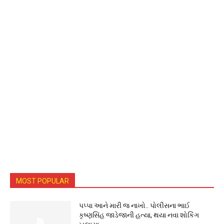
MOST POPULAR
પપ્પા આને મારી જ નાખો.. પોલીસના ભાઈ
કૃષ્ણસિંહ જાડેજાની હત્યા, થયા નવા શોકિંગ