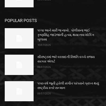
POPULAR POSTS
પપ્પા આને મારી જ નાખો.. પોલીસના ભાઈ
કૃષ્ણસિંહ જાડેજાની હત્યા, થયા નવા શોકિંગ
ખુલાસા
10/07/2026
સૌરાષ્ટ્રમાં ભારે વરસાદની સ્થિતિ વચ્ચે રાજ્ય
સરકાર એલર્ટ
08/07/2026
૫૫૦ વર્ષ જૂની હવેલી સંગીત પરંપરાને પ્રાપ્ત થયું
રાષ્ટ્રીય સ્તરે સન્માન
08/07/2026