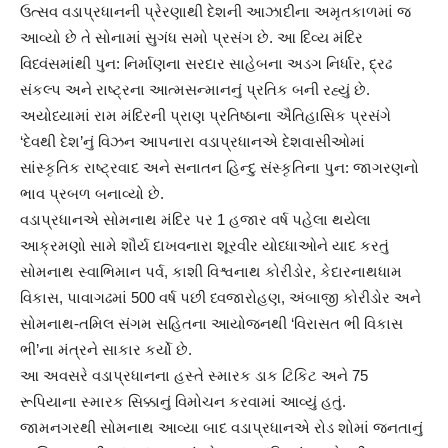
ઉત્સવ વડાપ્રધાનની પ્રેરણાથી દેશની આઝાદીના અમૃતકાળમાં જ
આવ્યો છે તે સોનામાં સુગંધ સમો પ્રસંગ છે. આ દિવ્ય મંદિર
વિધ્વંસમાંથી પુન: નિર્માણના સરદાર સાહેબના અડગ નિર્ધાર, દ્રઢ
સંકલ્પ અને રાષ્ટ્રના આત્મસન્માનનું પ્રતિક બની રહ્યું છે.
અયોધ્યામાં રામ મંદિરની પ્રાણ પ્રતિષ્ઠાના ઐતિહાસિક પ્રસંગે
‘દેવથી દેશ’નું વિઝન આપનારા વડાપ્રધાનએ દેશવાસીઓમાં
સાંસ્કૃતિક રાષ્ટ્રવાદ અને સનાતન હિન્દુ સંસ્કૃતિના પુન: જાગરણનો
ભાવ પ્રબળ બનાવ્યો છે.
વડાપ્રધાનએ સોમનાથ મંદિર પર 1 હજાર વર્ષ પહેલા થયેલા
આક્રમણો સામે શૌર્ય દાખવનારા શૂરવીર યોધ્ધાઓને યાદ કરતું
સોમનાથ સ્વાભિમાન પર્વ, કાશી વિશ્વનાથ કોરીડોર, કેદારનાથધામ
વિકાસ, પાવાગઢમાં 500 વર્ષ પછી ધ્વજારોહણ, અંબાજી કોરીડોર અને
સોમનાથ-તમિલ સંગમ સહિતના આયોજનથી ‘વિરાસત ભી વિકાસ
ભી’ના મંત્રને સાકાર કર્યો છે.
આ અવસરે વડાપ્રધાનના હસ્તે સ્મારક ડાક ટિકિટ અને 75
રૂપિયાના સ્મારક સિક્કાનું વિમોચન કરવામાં આવ્યું હતું.
જામનગરથી સોમનાથ આવ્યા બાદ વડાપ્રધાનએ રોડ શોમાં જનતાનું