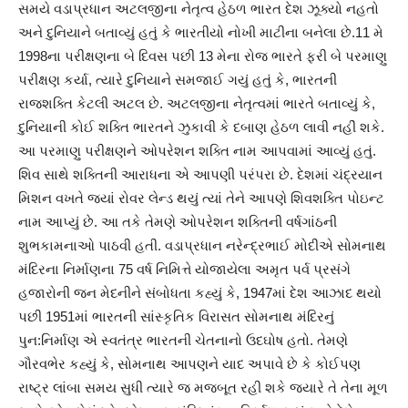
સમયે વડાપ્રધાન અટલજીના નેતૃત્વ હેઠળ ભારત દેશ ઝૂક્યો નહતો
અને દુનિયાને બતાવ્યું હતું કે ભારતીયો નોખી માટીના બનેલા છે.11 મે
1998ના પરીક્ષણના બે દિવસ પછી 13 મેના રોજ ભારતે ફરી બે પરમાણુ
પરીક્ષણ કર્યા, ત્યારે દુનિયાને સમજાઈ ગયું હતું કે, ભારતની
રાજશક્તિ કેટલી અટલ છે. અટલજીના નેતૃત્વમાં ભારતે બતાવ્યું કે,
દુનિયાની કોઈ શક્તિ ભારતને ઝુકાવી કે દબાણ હેઠળ લાવી નહીં શકે.
આ પરમાણુ પરીક્ષણને ઓપરેશન શક્તિ નામ આપવામાં આવ્યું હતું.
શિવ સાથે શક્તિની આરાધના એ આપણી પરંપરા છે. દેશમાં ચંદ્રયાન
મિશન વખતે જ્યાં રોવર લેન્ડ થયું ત્યાં તેને આપણે શિવશક્તિ પોઇન્ટ
નામ આપ્યું છે. આ તકે તેમણે ઓપરેશન શક્તિની વર્ષગાંઠની
શુભકામનાઓ પાઠવી હતી. વડાપ્રધાન નરેન્દ્રભાઈ મોદીએ સોમનાથ
મંદિરના નિર્માણના 75 વર્ષ નિમિત્તે યોજાયેલા અમૃત પર્વ પ્રસંગે
હજારોની જન મેદનીને સંબોધતા કહ્યું કે, 1947માં દેશ આઝાદ થયો
પછી 1951માં ભારતની સાંસ્કૃતિક વિરાસત સોમનાથ મંદિરનું
પુન:નિર્માણ એ સ્વતંત્ર ભારતની ચેતનાનો ઉદઘોષ હતો. તેમણે
ગૌરવભેર કહ્યું કે, સોમનાથ આપણને યાદ અપાવે છે કે કોઈપણ
રાષ્ટ્ર લાંબા સમય સુધી ત્યારે જ મજબૂત રહી શકે જ્યારે તે તેના મૂળ