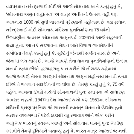
વડાપ્રધાન નરેન્દ્રભાઈ મોદીએ આજે સોમનાથ ખાતે કહ્યું હતું કે,
‘સોમનાથ અમૃત મહોત્સવ’ એ માત્ર અતીતનો ઉત્સવ નહીં પણ
આવનારા 1000 વર્ષ સુધી ભારતની પ્રેરણાનો મહોત્સવ છે. વડાપ્રધાન
નરેન્દ્રભાઈ મોદી સોમનાથ મંદિરના પુનનિર્માણના 75 વર્ષની
ઉજવણીના અવસર ’સોમનાથ અમૃતપર્વ- 2026’માં આજે સહભાગી
થયા હતા. આ તકે સદભાવના મેદાન ખાતે વિશાળ જનમેદનીને
સંબોધતા તેમણે કહ્યું હતું કે, સૃષ્ટિનું જેનાથી સર્જન થાય છે અને
જેનામાં લય થાય છે, આજે આપણે તેના ધામના પુન:નિર્માણનો ઉત્સવ
મનાવી રહ્યા છીએ. હળાહળનું પાન કરીને જે નીલકંઠ કહેવાયાં,
આજે આપણે તેમના શરણમાં સોમનાથ અમૃત મહોત્સવ મનાવી રહ્યા
છીએ તે ભગવાન સદાશિવની જ લીલા છે. તેમણે કહ્યું હતું કે, 75 વર્ષ
પહેલા આજના દિવસે થયેલી સોમનાથની પુન: સ્થાપના એ સાધારણ
અવસર ન હતો. 1947માં દેશ આઝાદ થયો પણ 1951માં સોમનાથ
મંદિરની પ્રાણ પ્રતિષ્ઠા એ ભારતની સ્વતંત્ર ચેતનાનો ઉદઘોષ હતો.
સરદાર વલ્લભભાઈ પટેલે 500થી વધુ રજવાડાઓને એક કરીને
આધુનિક ભારતનું સ્વરૂપ આપ્યું અને સોમનાથ ધામનું પુન: નિર્માણ
કરાવીને તેમણે દુનિયાને બતાવ્યું હતું કે, ભારત માત્ર આઝાદ જ નથી