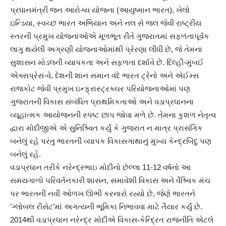
પ્રધાનમંત્રી જન આરોગ્ય યોજના (આયુષ્માન ભારત), ખેલો
ઇન્ડિયા, સ્વચ્છ ભારત અભિયાન અને નલ સે જલ જેવી રાષ્ટ્રીય
સ્તરની પ્રમુખ યોજનાઓએ મૂળભૂત રીતે ગુજરાતમાં સફળતાપૂર્વક
લાગુ થયેલી અગ્રણી યોજનાઓમાંથી પ્રેરણા લીધી છે, જે તેમના
સુશાસન મોડલની વ્યાપકતા અને સફળતા દર્શાવે છે. દિલ્હી-મુંબઈ
એક્સપ્રેસ-વે, દેશની શાન સમાન વંદે ભારત ટ્રેનો અને એઈમ્સ
રાજકોટ જેવી પ્રમુખ ઇન્ફ્રાસ્ટ્રક્ચર પરિયોજનાઓમાં પણ
ગુજરાતની વિકાસ સંબંધિત પ્રાથમિકતાઓ અને વડાપ્રધાનના
વ્યૂહાત્મક આયોજનની સ્પષ્ટ છાપ જોવા મળે છે. તેમના કુશળ નેતૃત્વ
દ્વારા મોદીજીએ એ સુનિશ્ર્વિત કર્યું કે ગુજરાત ન માત્ર પ્રાસંગિક
બનેલું રહે પરંતુ ભારતની વ્યાપક વિકાસગાથાનું મુખ્ય કેન્દ્રબિંદુ પણ
બનેલું રહે.
વડાપ્રધાન તરીકે નરેન્દ્રભાઇ મોદીનો છેલ્લા 11-12 વર્ષનો આ
સમયગાળો પરિવર્તનકારી શાસન, સમાવેશી વિકાસ અને વૈશ્ર્વિક મંચ
પર ભારતની નવી ઓળખ ઊભી કરનારો રહ્યો છે, જેણે ભારતને
’ગ્લોબલ રીસેટ’માં અગત્યની ભૂમિકા નિભાવવા માટે તૈયાર કર્યું છે.
2014થી વડાપ્રધાન નરેન્દ્ર મોદીએ વિકાસ-કેન્દ્રિત રાજનીતિ એટલે