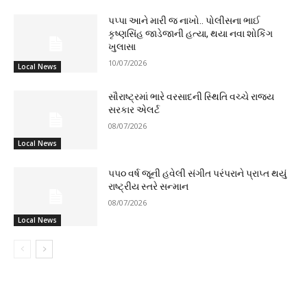
પપ્પા આને મારી જ નાખો.. પોલીસના ભાઈ
કૃષ્ણસિંહ જાડેજાની હત્યા, થયા નવા શોકિંગ
ખુલાસા
10/07/2026
Local News
સૌરાષ્ટ્રમાં ભારે વરસાદની સ્થિતિ વચ્ચે રાજ્ય
સરકાર એલર્ટ
08/07/2026
Local News
૫૫૦ વર્ષ જૂની હવેલી સંગીત પરંપરાને પ્રાપ્ત થયું
રાષ્ટ્રીય સ્તરે સન્માન
08/07/2026
Local News