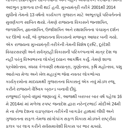
અદભુત કુશળતા છતી થઈ હતી. મુખ્યમંત્રી તરીકે 2001થી 2014
સુધીનો તેમનો 13 વર્ષનો કાર્યકાળ ગુજરાત માટે અભૂતપૂર્વ પરિવર્તનનો
સુવર્ણકાળ સાબિત થયો. તેમણે રાજ્યના વિકાસને જનશક્તિ,
જળશક્તિ, જ્ઞાનશક્તિ, ઉર્જાશક્તિ અને રક્ષાશક્તિના પંચામૃત દર્શન
પર ઊભો કર્યો, જે ગુજરાતના વિકાસનો મજબૂત આધાર બની ગયો.
એક રાજ્યના મુખ્યમંત્રી તરીકેની તેમની વિશેષ દ્રષ્ટિ, દૂરંદેશી
વિચારસરણી અને સર્વગ્રાહી વિકાસની પરિકલ્પનાએ માત્ર દેશ જ
નહીં પરંતુ વિશ્ર્વભરના લોકોનું ધ્યાન આકર્ષિત કર્યું. તેમણે શાળા
પ્રવેશોત્સવ, ક્ધયા કેળવણી રથયાત્રા, ગુણોત્સવ, કૃષિ મહોત્સવ, પશુ
આરોગ્ય મેળા અને ખેલ મહાકુંભ જેવા નવતર લોકભોગ્ય
કાર્યક્રમોના માધ્યમથી ગુજરાતના વિકાસનું એક નવું મોડલ રજૂ
કરીને રાજ્યને વૈશ્ર્વિક બ્રાન્ડ બનાવી દીધું.
રાજુભાઈ ધ્રુવે વધુમાં જણાવ્યું કે, આજથી બરાબર બાર વર્ષ પહેલા 16
મે 2014માં માં મળેલા સ્પષ્ટ જનાદેશ દ્વારા નરેન્દ્રભાઈ મોદીએ 24મી
મે ના રોજ દેશના વડાપ્રધાન તરીકેની બાગડોર હાથમાં લીધી અને
ગુજરાતના સફળ તેમજ સાંગોપાંગ સફળ વિકાસ મોડલને રાષ્ટ્રીય
ફલક પર લાગુ કરીને સર્વસમાવેશી વિકાસ પર ભાર મૂક્યો.