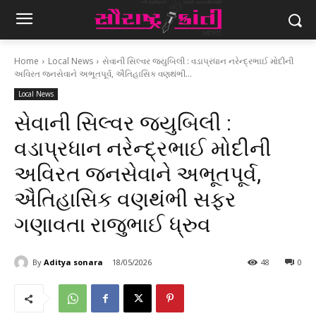
Home
Local News
સેવાની સિલ્વર જ્યુબિલી : વડાપ્રધાન નરેન્દ્રભાઈ મોદીની
અવિરત જનસેવાને અભૂતપૂર્વ, ઐતિહાસિક વણથંભી...
Local News
સેવાની સિલ્વર જ્યુબિલી :
વડાપ્રધાન નરેન્દ્રભાઈ મોદીની
અવિરત જનસેવાને અભૂતપૂર્વ,
ઐતિહાસિક વણથંભી સફર
ગણાવતા રાજુભાઈ ધ્રુવ
By
Aditya sonara
18/05/2026
48
0