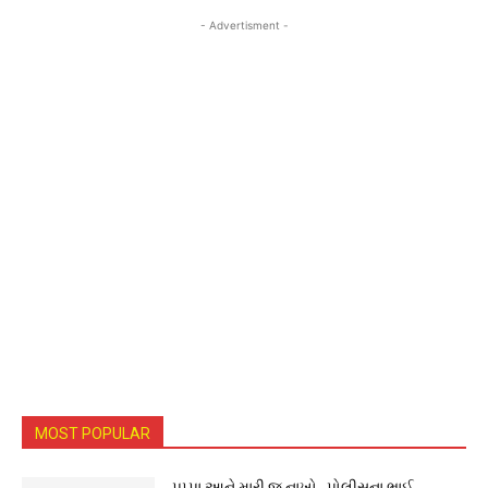
- Advertisment -
MOST POPULAR
પપ્પા આને મારી જ નાખો.. પોલીસના ભાઈ