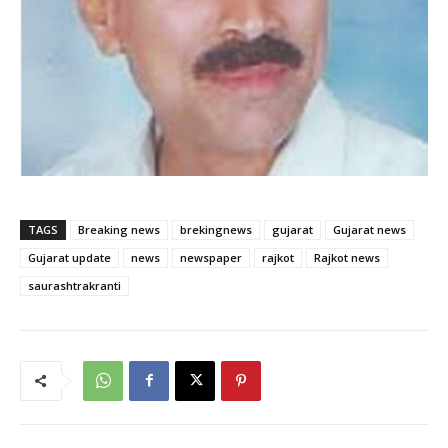
TAGS
Breaking news
brekingnews
gujarat
Gujarat news
Gujarat update
news
newspaper
rajkot
Rajkot news
saurashtrakranti