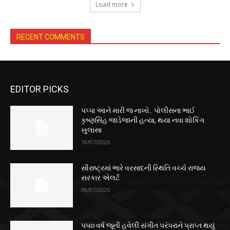
Load more
RECENT COMMENTS
EDITOR PICKS
પપ્પા આને મારી જ નાખો.. પોલીસના ભાઈ
કૃષ્ણસિંહ જાડેજાની હત્યા, થયા નવા શોકિંગ
ખુલાસા
10/07/2026
સૌરાષ્ટ્રમાં ભારે વરસાદની સ્થિતિ વચ્ચે રાજ્ય
સરકાર એલર્ટ
08/07/2026
૫૫૦ વર્ષ જૂની હવેલી સંગીત પરંપરાને પ્રાપ્ત થયું