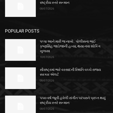
રાષ્ટ્રીય સ્તરે સન્માન
08/07/2026
POPULAR POSTS
પપ્પા આને મારી જ નાખો.. પોલીસના ભાઈ
કૃષ્ણસિંહ જાડેજાની હત્યા, થયા નવા શોકિંગ
ખુલાસા
10/07/2026
સૌરાષ્ટ્રમાં ભારે વરસાદની સ્થિતિ વચ્ચે રાજ્ય
સરકાર એલર્ટ
08/07/2026
૫૫૦ વર્ષ જૂની હવેલી સંગીત પરંપરાને પ્રાપ્ત થયું
રાષ્ટ્રીય સ્તરે સન્માન
08/07/2026