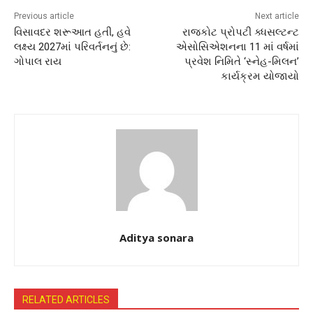
Previous article
Next article
વિસાવદર શરૂઆત હતી, હવે
રાજકોટ પ્રોપટી ક્ધસલ્ટન્ટ
લક્ષ્ય 2027માં પરિવર્તનનું છે:
એસોસિએશનના 11 માં વર્ષમાં
ગોપાલ રાય
પ્રવેશ નિમિતે ‘સ્નેહ-મિલન’
કાર્યક્રમ યોજાયો
Aditya sonara
RELATED ARTICLES