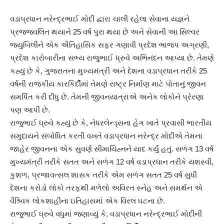
વડાપ્રધાન નરેન્દ્રભાઈ મોદી દ્વારા ચાલી રહેલા સેવાના યજ્ઞને
પ્રજ્જવલિત થયાને 25 વર્ષ પુરા થયા છે અને સેવાની આ સિલ્વર
જ્યુબિલીને એક ઐતિહાસિક સફર ગણાવી પ્રદેશ ભાજપ અગ્રણી,
પ્રદેશ કારોબારીના સભ્ય રાજુભાઈ ધ્રુવે અભિનંદન આપ્યા છે. તેમણે
કહ્યું છે કે, ગુજરાતના મુખ્યમંત્રી અને દેશના વડાપ્રધાન તરીકે 25
વર્ષની રાજકીય કારકિર્દીમાં તેમણે રાષ્ટ્ર નિર્માણ માટે પોતાનું જીવન
સમર્પિત કરી દીધુ છે. તેમની જીવનયાત્રાએ અનેક લોકોને પ્રેરણા
પણ આપી છે.
રાજુભાઈ ધ્રુવે કહ્યું છે કે, નેધરલેન્ડ્સના હેગ ખાતે પ્રવાસી ભારતીય
સમુદાયને સંબોધિત કરતી વખતે વડાપ્રધાન નરેન્દ્ર મોદીએ તેમના
જાહેર જીવનના એક સુવર્ણ સીમાચિહ્નને યાદ કર્યું હતું. સળંગ 13 વર્ષ
મુખ્યમંત્રી તરીકે સતત અને સળંગ 12 વર્ષ વડાપ્રધાન તરીકે યશસ્વી,
કુશળ, પ્રજાવત્સલ શાસક તરીકે એમ સળંગ સતત 25 વર્ષ સુધી
દેશના કરોડો લોકો તરફથી મળેલો અવિરત સ્નેહ અને સમર્થન એ
વૈશ્ર્વિક લોકશાહીના ઇતિહાસમાં એક વિરલ ઘટના છે.
રાજુભાઈ ધ્રુવે વધુમાં જણાવ્યું કે, વડાપ્રધાન નરેન્દ્રભાઈ મોદીની