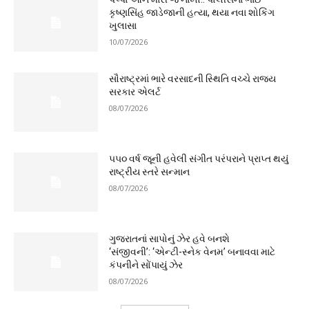
કૃષ્ણસિંહ જાડેજાની હત્યા, થયા નવા શોકિંગ
ખુલાસા
10/07/2026
સૌરાષ્ટ્રમાં ભારે વરસાદની સ્થિતિ વચ્ચે રાજ્ય
સરકાર એલર્ટ
08/07/2026
૫૫૦ વર્ષ જૂની હવેલી સંગીત પરંપરાને પ્રાપ્ત થયું
રાષ્ટ્રીય સ્તરે સન્માન
08/07/2026
ગુજરાતનાં સાપોનું ઝેર હવે બનશે
‘સંજીવની’: ‘એન્ટી-સ્નેક વેનમ’ બનાવવા માટે
કંપનીને સોંપાયું ઝેર
08/07/2026