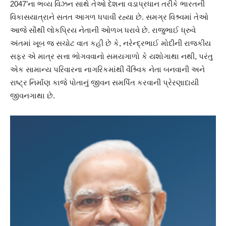
2047’ના ભવ્ય વિઝન સાથે તેઓ દેશના વડાપ્રધાન તરીકે ભારતની
વિકાસયાત્રાને સતત આગળ ધપાવી રહ્યા છે. સમગ્ર વિશ્ર્વમાં તેઓ
આજે સૌથી લોકપ્રિય નેતાની ઓળખ ધરાવે છે. રાજુભાઈ ધ્રુવે
અંતમાં ખૂબ જ સચોટ વાત કહી છે કે, નરેન્દ્રભાઈ મોદીની રાજકીય
સફર એ માત્ર સત્તા ભોગવવાનો સમયગાળો કે યશોગાથા નથી, પરંતુ
એક સામાન્ય પરિવારના નાગરિકમાંથી વૈશ્ર્વિક નેતા બનવાની અને
રાષ્ટ્ર નિર્માણ કાજે પોતાનું જીવન સમર્પિત કરવાની પ્રેરણાદાયી
જીવનગાથા છે.