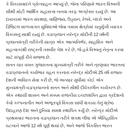
કે વિકાસવાદને પ્રોત્સાહન આપ્યું છે, જેના પરિણામે ભારત વિશ્ર્વની
સૌથી મોટી આર્થિક મહાસત્તા બનવા તરફ અગ્રેસર રહ્યું છે. આ
દાયકામાં ભારત સંરક્ષણ, વાણિજ્ય, ઉડ્ડયન, રેલવે, બંદરો અને
ડિજિટલ માળખાગત સુવિધાઓ જેવા તમામ ક્ષેત્રોમાં ચતુર્મુખી વ્યાપક
વિકાસનું સાક્ષી રહ્યું છે. વડાપ્રધાન નરેન્દ્ર મોદીની 12 વર્ષની
પ્રધાનમંત્રી તરીકેની યાત્રા એક આત્મનિર્ભર, સાહસિક અને
મહત્વાકાંક્ષી રાષ્ટ્રની તસવીર પેશ કરે છે, જે હવે વિશ્ર્વનું નેતૃત્વ કરવા
માટે સંપૂર્ણ રીતે સજ્જ છે.
સતત ચાર વખત ગુજરાતના મુખ્યમંત્રી તરીકે અને ત્રણવાર ભારતના
વડાપ્રધાનનો કાર્યભાર વહન કરનારા નરેન્દ્ર મોદીએ 25 વર્ષ રાજ્ય-
દેશની અવિરત સેવા કરી છે, જે અત્યાર સુધીમાં કોઈ એક
મુખ્યમંત્રી-વડાપ્રધાનનો સતત અને સૌથી દીર્ઘકાલીન કાર્યકાળ છે.
એક સ્થાયી શાસન અને મક્કમ રાજકીય ઇચ્છાશક્તિ દ્વારા પ્રદેશનો
કેવો કલ્પનાતીત અને અભૂતપૂર્વ વિકાસ સાધી શકાય તેનું શ્રેષ્ઠ
ઉદાહરણ દેશ અને દુનિયા સમક્ષ સ્થાપિત કર્યું છે. નરેન્દ્ર મોદીએ
પ્રથમવાર ભારતના વડાપ્રધાન તરીકે શપથ લીધા એ ઐતિહાસિક
ઘટનાને આજે 12 વર્ષ પૂર્ણ થયાં છે, અને આજે ’વિકસિત ભારત