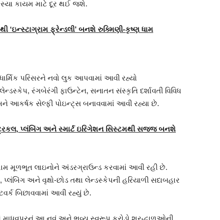
સ્યા કાયમ માટે દૂર થઈ જશે.
ી ‘ઇન્સ્ટાગ્રામ ફ્રેન્ડલી’ બનશે રુક્મિણી-કૃષ્ણ ધામ
 ધાર્મિક પરિસરને નવો લુક આપવામાં આવી રહ્યો
ન્ડસ્કેપ, રંગબેરંગી ફાઉન્ટેન, સનાતન સંસ્કૃતિ દર્શાવતી વિવિધ
 અને આકર્ષક સેલ્ફી પોઇન્ટ્સ બનાવવામાં આવી રહ્યા છે.
ટ્રિકલ
,
પ્લંબિંગ અને સ્માર્ટ ઇરિગેશન સિસ્ટમથી સજ્જ બનશે
ામ મૂળભૂત લાઇનોને અંડરગ્રાઉન્ડ કરવામાં આવી રહી છે.
, પ્લંબિંગ અને વૃક્ષો-છોડ તથા લેન્ડસ્કેપની હરિયાળી સદાબહાર
વર્ક બિછાવવામાં આવી રહ્યું છે.
ું માધવપુરનું આ નવું અને ભવ્ય સ્વરૂપ કરોડો શ્રદ્ધાળુઓની