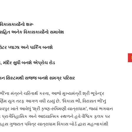
વિકાસકાર્યોનો શરૂ
ર સહિત અનેક વિકાસકાર્યોનો સમાવેશ
ર પ્લાઝા અને પાર્કિંગ બનશે
ા
, મંદિર સુધી બનશે એપ્રોચ રોડ
ઇરિગેશન સિસ્ટમથી સજ્જ બનશે સમગ્ર પરિસર
ી’ના મંત્રને ચરિતાર્થ કરતા, આજે મુખ્યમંત્રી શ્રી ભૂપેન્દ્ર
વર્ણિમ યુગ તરફ આગળ વધી રહ્યું છે. ‘વિકાસ ભી, વિરાસત ભી’નું
વપુર ખાતે આવેલું ‘શ્રી કૃષ્ણ-રુક્મિણી યાત્રાધામ’, જ્યાં ભગવાન
આ પ્રાગૈતિહાસિક અને આધ્યાત્મિક સ્થળને હવે વૈશ્વિક ફલક પર
ગુજરાત પવિત્ર યાત્રાધામ વિકાસ બોર્ડ દ્વારા મહત્વાકાંક્ષી