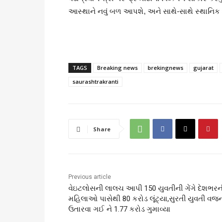
આસ્થાને નવું બળ આપશે, અને સાથે-સાથે સ્થાનિક સ
TAGS
Breaking news
brekingnews
gujarat
saurashtrakranti
Share
Previous article
વેઇટલોસની લાલચ આપી 150 યુવતીની ગેંગે દેશભરન
મહિલાઓ પાસેથી 80 કરોડ લૂંટ્યા,સુરતી યુવતી વજ
ઉતારવા ગઈ ને 1.77 કરોડ ગુમાવ્યા