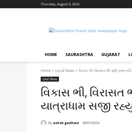
Thursday, August 6, 2026
HOME
SAURASHTRA
GUJARAT
L
Home
Local News
વિકાસ ભી, વિરાસત ભી: શ્રી કૃષ્ણ-રુક્
Local News
વિકાસ ભી, વિરાસત ભી
યાત્રાધામ સજી રહ્યું
By
ashok gadhavi
08/07/2026