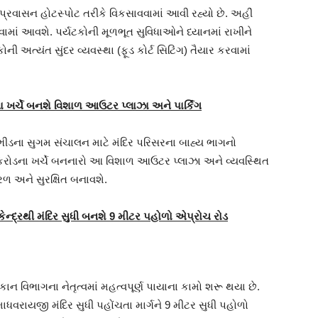
પ્રવાસન હોટસ્પોટ તરીકે વિકસાવવામાં આવી રહ્યો છે. અહીં
વામાં આવશે. પર્યટકોની મૂળભૂત સુવિધાઓને ધ્યાનમાં રાખીને
અત્યંત સુંદર વ્યવસ્થા (ફૂડ કોર્ટ સિટિંગ) તૈયાર કરવામાં
 ખર્ચે બનશે વિશાળ આઉટર પ્લાઝા અને પાર્કિંગ
ભીડના સુગમ સંચાલન માટે મંદિર પરિસરના બાહ્ય ભાગનો
1 કરોડના ખર્ચે બનનારો આ વિશાળ આઉટર પ્લાઝા અને વ્યવસ્થિત
રળ અને સુરક્ષિત બનાવશે.
ન્દ્રથી મંદિર સુધી બનશે 9 મીટર પહોળો એપ્રોચ રોડ
કાન વિભાગના નેતૃત્વમાં મહત્વપૂર્ણ પાયાના કામો શરૂ થયા છે.
માધવરાયજી મંદિર સુધી પહોંચતા માર્ગને 9 મીટર સુધી પહોળો