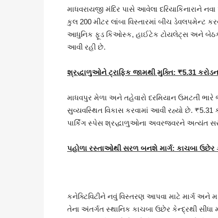
માધવરાયજી મંદિર પાસે આવેલા દરિયાકિનારાને નવા 
કુલ 200 મીટર લાંબા વિસ્તારમાં બીચ ડેવલપમેન્ટ કર
આધુનિક ફૂડ કિઓસ્ક, હાઈટેક ટોયલેટ્સ અને બેઠકોની 
આવી રહી છે.
શ્રદ્ધાળુઓને ટ્રાફિક જામથી મુક્તિ:
₹5.31
કરોડના
માધવપુર મેળા અને તહેવારો દરમિયાન ઉમટતી ભારે 
સુવ્યવસ્થિત વિકાસ કરવામાં આવી રહ્યો છે. ₹5.3
પાર્કિંગ સ્પેસ શ્રદ્ધાળુઓના અવરજવરને અત્યંત સ
પહોળા રસ્તાઓથી સરળ બનશે માર્ગ: કાચબા ઉછેર કે
કનેક્ટિવિટીને નવું વિસ્તરણ આપવા માટે માર્ગ અને મ
તેના અંતર્ગત સ્થાનિક કાચબા ઉછેર કેન્દ્રથી સીધા 