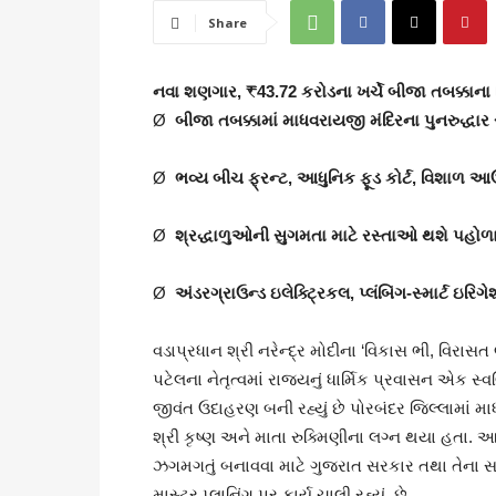
Share
નવા શણગાર, ₹43.72 કરોડના ખર્ચે બીજા તબક્કાના 
Ø
બીજા તબક્કામાં માધવરાયજી મંદિરના પુનરુદ્ધા
Ø
ભવ્ય બીચ ફ્રન્ટ
,
આધુનિક ફૂડ કોર્ટ
,
વિશા
ળ આઉટ
Ø
શ્રદ્ધાળુઓની સુગમતા માટે રસ્તાઓ થશે પહોળ
Ø
અંડરગ્રાઉન્ડ ઇલેક્ટ્રિકલ
, પ્લંબિંગ-સ્માર્ટ 
વડાપ્રધાન શ્રી નરેન્દ્ર મોદીના ‘વિકાસ ભી, વિરાસત ભ
પટેલના નેતૃત્વમાં રાજ્યનું ધાર્મિક પ્રવાસન એક સ્
જીવંત ઉદાહરણ બની રહ્યું છે પોરબંદર જિલ્લામાં માધ
શ્રી કૃષ્ણ અને માતા રુક્મિણીના લગ્ન થયા હતા. 
ઝગમગતું બનાવવા માટે ગુજરાત સરકાર તથા તેના સાહસ 
માસ્ટર પ્લાનિંગ પર કાર્ય ચાલી રહ્યં છે.