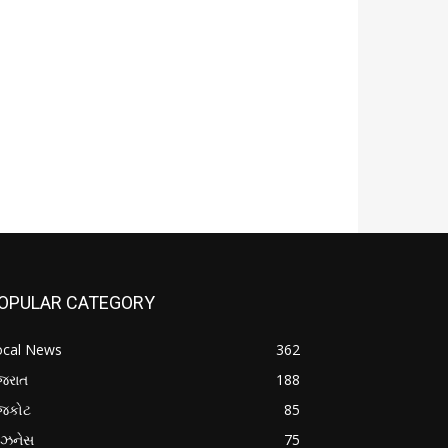
OPULAR CATEGORY
ocal News
362
જરાત
188
ાજકોટ
85
િઝનેસ
75