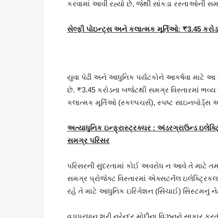
કરવામાં આવી રહ્યો છે, જેથી સાંકડા રસ્તાઓની સમ
સેલ્ફી પોઇન્ટ્સ અને કલાત્મક મૂર્તિઓ: ₹3.45 કરોડથ
યુવા પેઢી અને આધુનિક પર્યટકોને આકર્ષવા માટે આ
છે. ₹3.45 કરોડના બજેટથી સમગ્ર વિસ્તારમાં ભવ્ય લે
કલાત્મક મૂર્તિઓ (સ્કલ્પચર્સ), સ્પષ્ટ સાઇનબોર્ડ્સ
અત્યાધુનિક ઇન્ફ્રાસ્ટ્રક્ચર : અંડરગ્રાઉન્ડ ઇલેક્
સમગ્ર પરિસર
પરિસરની સુંદરતામાં કોઈ અવરોધ ન આવે તે માટે તમ
સમગ્ર પ્રોજેક્ટ વિસ્તારમાં એક્સટર્નલ ઇલેક્ટ્રિકલ
રહે તે માટે આધુનિક ઇરિગેશન (સિંચાઈ) સિસ્ટમનું નેટ
વડાપ્રધાન શ્રી નરેન્દ્ર મોદીના વિઝનને સાકાર કરત