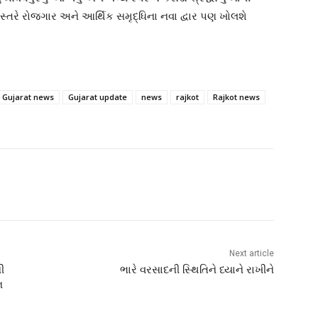
્તરે રોજગાર અને આર્થિક સમૃદ્ધિના નવા દ્વાર પણ ખોલશે
Gujarat news
Gujarat update
news
rajkot
Rajkot news
Next article
ી
ભારે વરસાદની સ્થિતિને ધ્યાને રાખીને
ન