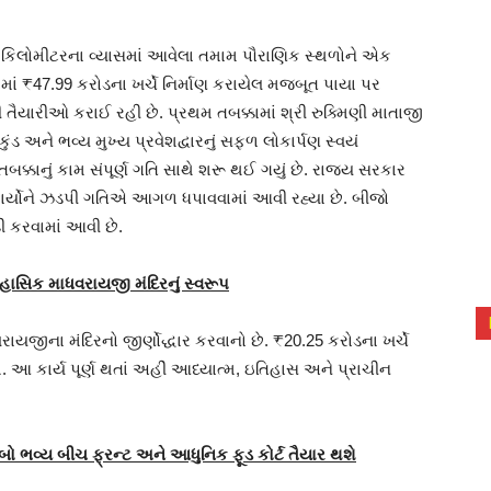
એક કિલોમીટરના વ્યાસમાં આવેલા તમામ પૌરાણિક સ્થળોને એક
્કામાં ₹47.99 કરોડના ખર્ચે નિર્માણ કરાયેલ મજબૂત પાયા પર
યારીઓ કરાઈ રહી છે. પ્રથમ તબક્કામાં શ્રી રુક્મિણી માતાજી
મકુંડ અને ભવ્ય મુખ્ય પ્રવેશદ્વારનું સફળ લોકાર્પણ સ્વયં
ા તબક્કાનું કામ સંપૂર્ણ ગતિ સાથે શરૂ થઈ ગયું છે. રાજ્ય સરકાર
સ કાર્યોને ઝડપી ગતિએ આગળ ધપાવવામાં આવી રહ્યા છે. બીજો
કી કરવામાં આવી છે.
સિક માધવરાયજી મંદિરનું સ્વરૂપ
યજીના મંદિરનો જીર્ણોદ્ધાર કરવાનો છે. ₹20.25 કરોડના ખર્ચે
આ કાર્ય પૂર્ણ થતાં અહીં આધ્યાત્મ, ઇતિહાસ અને પ્રાચીન
બો ભવ્ય બીચ ફ્રન્ટ અને આધુનિક ફૂડ કોર્ટ તૈયાર થશે