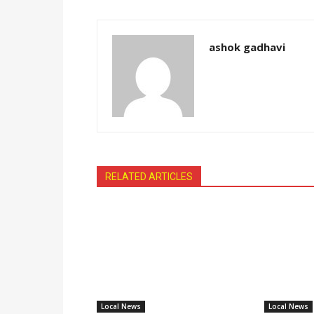
ashok gadhavi
RELATED ARTICLES
Local News
Local News