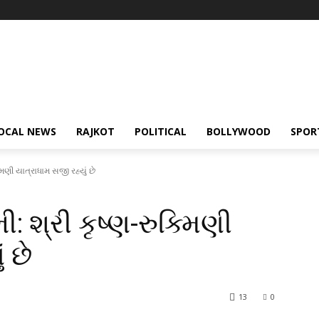
OCAL NEWS
RAJKOT
POLITICAL
BOLLYWOOD
SPOR
મિણી યાત્રાધામ સજી રહ્યું છે
: શ્રી કૃષ્ણ-રુક્મિણી
 છે
13
0