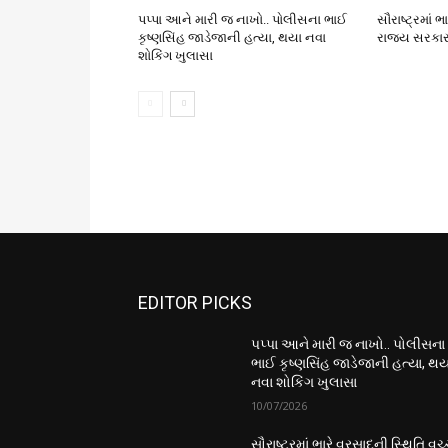
પપ્પા આને મારી જ નાખો.. પોલીસના ભાઈ
સૌરાષ્ટ્રમાં 
કૃષ્ણસિંહ જાડેજાની હત્યા, થયા નવા
રાજ્ય સરકાર
શોકિંગ ખુલાસા
EDITOR PICKS
પપ્પા આને મારી જ નાખો.. પોલીસના
ભાઈ કૃષ્ણસિંહ જાડેજાની હત્યા, થય
નવા શોકિંગ ખુલાસા
10/07/2026
સૌરાષ્ટ્રમાં ભારે વરસાદની સ્થિતિ વચ્