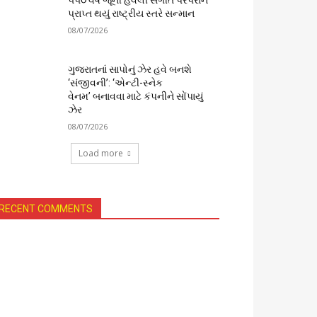
૫૫૦ વર્ષ જૂની હવેલી સંગીત પરંપરાને
પ્રાપ્ત થયું રાષ્ટ્રીય સ્તરે સન્માન
08/07/2026
ગુજરાતનાં સાપોનું ઝેર હવે બનશે
‘સંજીવની’: ‘એન્ટી-સ્નેક
વેનમ’ બનાવવા માટે કંપનીને સોંપાયું
ઝેર
08/07/2026
Load more
RECENT COMMENTS