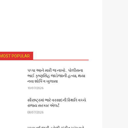
MOST POPULAR
પપ્પા આને મારી જ નાખો.. પોલીસના
ભાઈ કૃષ્ણસિંહ જાડેજાની હત્યા, થયા
નવા શોકિંગ ખુલાસા
10/07/2026
સૌરાષ્ટ્રમાં ભારે વરસાદની સ્થિતિ વચ્ચે
રાજ્ય સરકાર એલર્ટ
08/07/2026