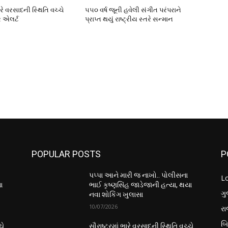
ભારે વરસાદની સ્થિતિ વચ્ચે
૫૫૦ વર્ષ જૂની હવેલી સંગીત પરંપરાને
 એલર્ટ
પ્રાપ્ત થયું રાષ્ટ્રીય સ્તરે સન્માન
POPULAR POSTS
P
પપ્પા આને મારી જ નાખો.. પોલીસના
L
ા
ભાઈ કૃષ્ણસિંહ જાડેજાની હત્યા, થયા
ગુ
નવા શોકિંગ ખુલાસા
10/07/2026
ર
બ
ચે
સૌરાષ્ટ્રમાં ભારે વરસાદની સ્થિતિ વચ્ચે