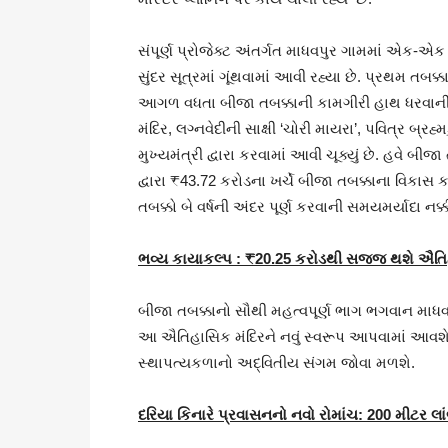
સંપૂર્ણ પ્રોજેક્ટ અંતર્ગત માધવપુર ગામમાં એક-
સુંદર સૂત્રમાં ગૂંથવામાં આવી રહ્યા છે. પ્રથમ તબક
આગળ વધતા બીજા તબક્કાની કામગીરી હાથ ધરવાની તૈ
મંદિર, લગ્નવેદીની સાક્ષી ‘ચોરી માયરા’, પવિત્ર બ્રહ્
મુખ્યમંત્રી દ્વારા કરવામાં આવી ચૂક્યું છે. હવે બીજ
દ્વારા ₹43.72 કરોડના ખર્ચે બીજા તબક્કાના વિકા
તબક્કો બે વર્ષની અંદર પૂર્ણ કરવાની સમયમર્યાદા નક્
ભવ્ય કાયાકલ્પ :
₹20.25
કરોડથી સજ્જ થશે ઐતિહા
બીજા તબક્કાનો સૌથી મહત્વપૂર્ણ ભાગ ભગવાન માધવરા
આ ઐતિહાસિક મંદિરને નવું સ્વરૂપ આપવામાં આવશે. 
સ્થાપત્યકળાનો અદ્વિતીય સંગમ જોવા મળશે.
દરિયા કિનારે પ્રવાસનનો નવો રોમાંચ:
200
મીટર લાં