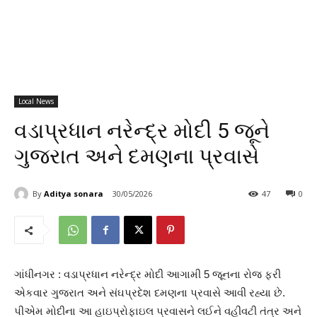
Local News
વડાપ્રધાન નરેન્દ્ર મોદી 5 જૂને
ગુજરાત અને દમણના પ્રવાસે
By
Aditya sonara
30/05/2026
47
0
ગાંધીનગર : વડાપ્રધાન નરેન્દ્ર મોદી આગામી 5 જૂનના રોજ ફરી
એકવાર ગુજરાત અને સંઘપ્રદેશ દમણના પ્રવાસે આવી રહ્યા છે.
પીએમ મોદીના આ હાઇપ્રોફાઇલ પ્રવાસને લઈને વહીવટી તંત્ર અને