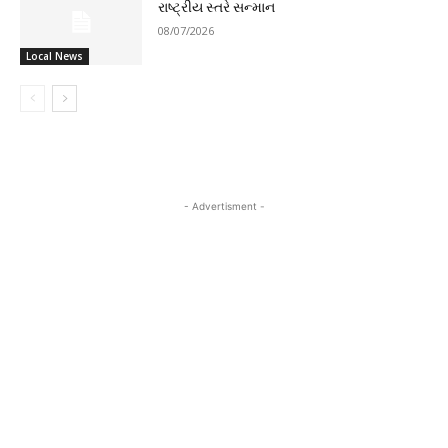
રાષ્ટ્રીય સ્તરે સન્માન
08/07/2026
Local News
- Advertisment -