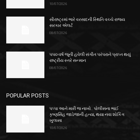
10/07/2026
સૌરાષ્ટ્રમાં ભારે વરસાદની સ્થિતિ વચ્ચે રાજ્ય
સરકાર એલર્ટ
08/07/2026
૫૫૦ વર્ષ જૂની હવેલી સંગીત પરંપરાને પ્રાપ્ત થયું
રાષ્ટ્રીય સ્તરે સન્માન
08/07/2026
POPULAR POSTS
પપ્પા આને મારી જ નાખો.. પોલીસના ભાઈ
કૃષ્ણસિંહ જાડેજાની હત્યા, થયા નવા શોકિંગ
ખુલાસા
10/07/2026