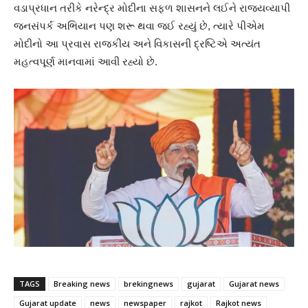
વડાપ્રધાન તરીકે નરેન્દ્ર મોદીના સફળ શાસનને લઈને રાજ્યવ્યાપી
જનસંપર્ક અભિયાન પણ શરૂ થવા જઈ રહ્યું છે, ત્યારે પીએમ
મોદીનો આ પ્રવાસ રાજકીય અને વિકાસની દ્રષ્ટિએ અત્યંત
મહત્વપૂર્ણ માનવામાં આવી રહ્યો છે.
TAGS
Breaking news
brekingnews
gujarat
Gujarat news
Gujarat update
news
newspaper
rajkot
Rajkot news