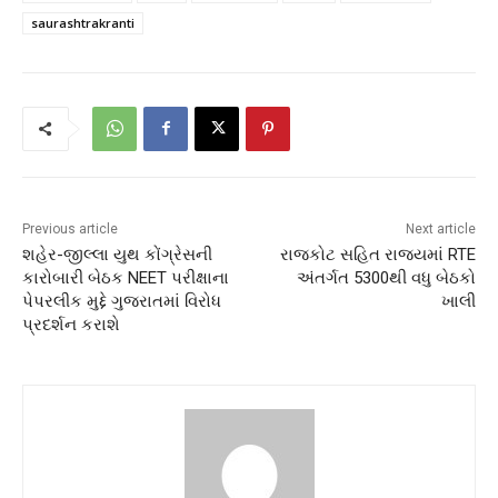
saurashtrakranti
Previous article
Next article
શહેર-જીલ્લા યુથ કોંગ્રેસની
રાજકોટ સહિત રાજ્યમાં RTE
કારોબારી બેઠક NEET પરીક્ષાના
અંતર્ગત 5300થી વધુ બેઠકો
પેપરલીક મુદ્દે ગુજરાતમાં વિરોધ
ખાલી
પ્રદર્શન કરાશે