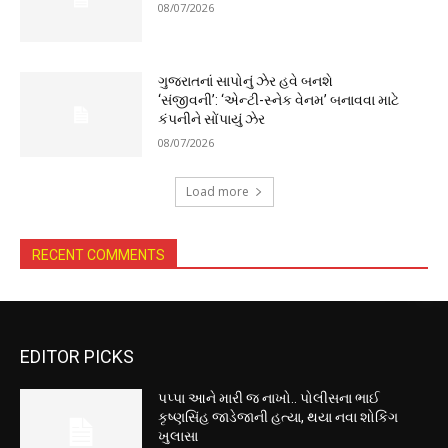
08/07/2026
ગુજરાતનાં સાપોનું ઝેર હવે બનશે
‘સંજીવની’: ‘એન્ટી-સ્નેક વેનમ’ બનાવવા માટે
કંપનીને સોંપાયું ઝેર
08/07/2026
Load more
RECENT COMMENTS
EDITOR PICKS
પપ્પા આને મારી જ નાખો.. પોલીસના ભાઈ
કૃષ્ણસિંહ જાડેજાની હત્યા, થયા નવા શોકિંગ
ખુલાસા