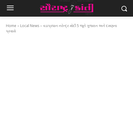
Home
Local News
વડાપ્રધાન નરેન્દ્ર મોદી 5 જૂને ગુજરાત અને દમણના
પ્રવાસે