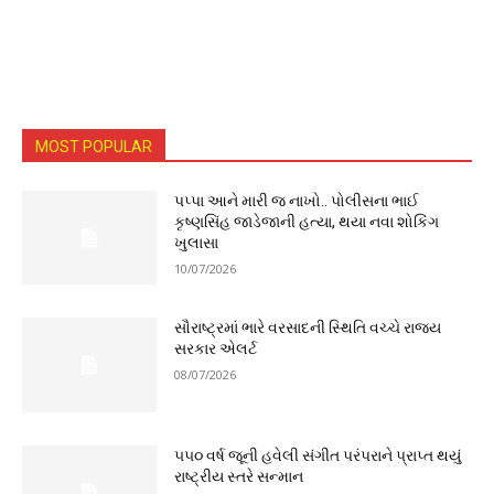
MOST POPULAR
પપ્પા આને મારી જ નાખો.. પોલીસના ભાઈ
કૃષ્ણસિંહ જાડેજાની હત્યા, થયા નવા શોકિંગ
ખુલાસા
10/07/2026
સૌરાષ્ટ્રમાં ભારે વરસાદની સ્થિતિ વચ્ચે રાજ્ય
સરકાર એલર્ટ
08/07/2026
૫૫૦ વર્ષ જૂની હવેલી સંગીત પરંપરાને પ્રાપ્ત થયું
રાષ્ટ્રીય સ્તરે સન્માન