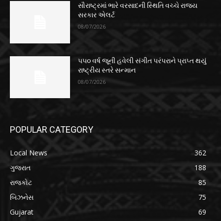
સૌરાષ્ટ્રમાં ભારે વરસાદની સ્થિતિ વચ્ચે રાજ્ય
સરકાર એલર્ટ
08/07/2026
૫૫૦ વર્ષ જૂની હવેલી સંગીત પરંપરાને પ્રાપ્ત થયું
રાષ્ટ્રીય સ્તરે સન્માન
08/07/2026
POPULAR CATEGORY
Local News
362
ગુજરાત
188
રાજકોટ
85
બિઝનેસ
75
Gujarat
69