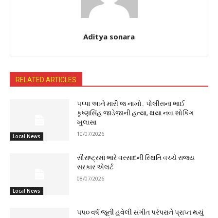
Aditya sonara
RELATED ARTICLES
પપ્પા આને મારી જ નાખો.. પોલીસના ભાઈ
કૃષ્ણસિંહ જાડેજાની હત્યા, થયા નવા શોકિંગ
ખુલાસા
10/07/2026
Local News
સૌરાષ્ટ્રમાં ભારે વરસાદની સ્થિતિ વચ્ચે રાજ્ય
સરકાર એલર્ટ
08/07/2026
Local News
૫૫૦ વર્ષ જૂની હવેલી સંગીત પરંપરાને પ્રાપ્ત થયું