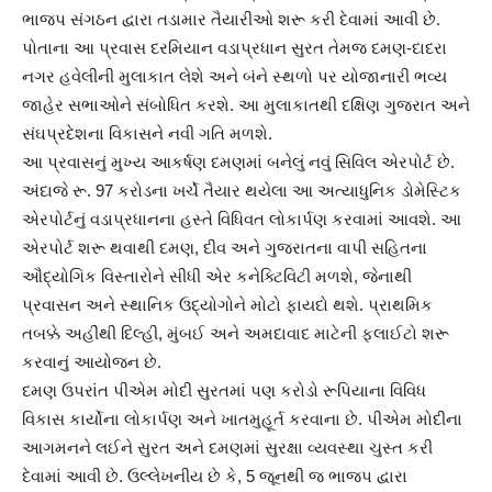
ભાજપ સંગઠન દ્વારા તડામાર તૈયારીઓ શરૂ કરી દેવામાં આવી છે.
પોતાના આ પ્રવાસ દરમિયાન વડાપ્રધાન સુરત તેમજ દમણ-દાદરા
નગર હવેલીની મુલાકાત લેશે અને બંને સ્થળો પર યોજાનારી ભવ્ય
જાહેર સભાઓને સંબોધિત કરશે. આ મુલાકાતથી દક્ષિણ ગુજરાત અને
સંઘપ્રદેશના વિકાસને નવી ગતિ મળશે.
આ પ્રવાસનું મુખ્ય આકર્ષણ દમણમાં બનેલું નવું સિવિલ એરપોર્ટ છે.
અંદાજે રૂ. 97 કરોડના ખર્ચે તૈયાર થયેલા આ અત્યાધુનિક ડોમેસ્ટિક
એરપોર્ટનું વડાપ્રધાનના હસ્તે વિધિવત લોકાર્પણ કરવામાં આવશે. આ
એરપોર્ટ શરૂ થવાથી દમણ, દીવ અને ગુજરાતના વાપી સહિતના
ઔદ્યોગિક વિસ્તારોને સીધી એર કનેક્ટિવિટી મળશે, જેનાથી
પ્રવાસન અને સ્થાનિક ઉદ્યોગોને મોટો ફાયદો થશે. પ્રાથમિક
તબક્કે અહીંથી દિલ્હી, મુંબઈ અને અમદાવાદ માટેની ફ્લાઈટો શરૂ
કરવાનું આયોજન છે.
દમણ ઉપરાંત પીએમ મોદી સુરતમાં પણ કરોડો રૂપિયાના વિવિધ
વિકાસ કાર્યોના લોકાર્પણ અને ખાતમુહૂર્ત કરવાના છે. પીએમ મોદીના
આગમનને લઈને સુરત અને દમણમાં સુરક્ષા વ્યવસ્થા ચુસ્ત કરી
દેવામાં આવી છે. ઉલ્લેખનીય છે કે, 5 જૂનથી જ ભાજપ દ્વારા