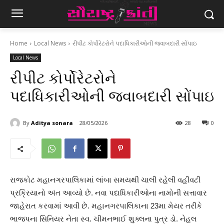
Home
Local News
રીપીટ કોર્પોરેટરોને પદાધિકારીઓની જવાબદારી સોંપાઇ
Local News
રીપીટ કોર્પોરેટરોને
પદાધિકારીઓની જવાબદારી સોંપાઇ
By
Aditya sonara
28/05/2026
28
0
રાજકોટ મહાનગરપાલિકામાં લાંબા સમયથી ચાલી રહેલી વહીવટી
પ્રક્રિયાનો અંત આવ્યો છે. નવા પદાધિકારીઓના નામોની સત્તાવાર
જાહેરાત કરવામાં આવી છે. મહાનગરપાલિકાના 23મા મેયર તરીકે
ભાજપના સિનિયર નેતા સ્વ. ચીમનભાઈ શુક્લના પુત્ર ડો. નેહલ