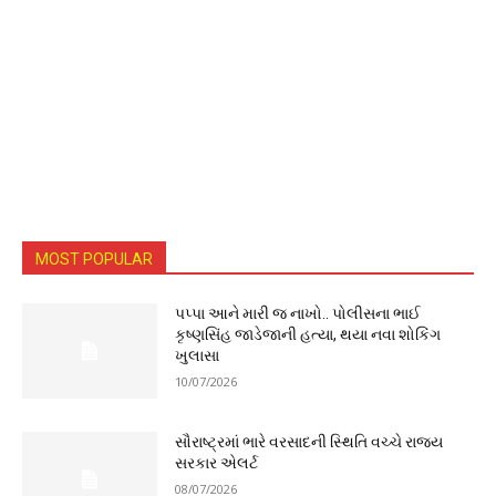
MOST POPULAR
પપ્પા આને મારી જ નાખો.. પોલીસના ભાઈ
કૃષ્ણસિંહ જાડેજાની હત્યા, થયા નવા શોકિંગ
ખુલાસા
10/07/2026
સૌરાષ્ટ્રમાં ભારે વરસાદની સ્થિતિ વચ્ચે રાજ્ય
સરકાર એલર્ટ
08/07/2026