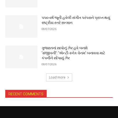
૫૫૦ વર્ષ જૂની હવેલી સંગીત પરંપરાને પ્રાપ્ત થયું
રાષ્ટ્રીય સ્તરે સન્માન
08/07/2026
ગુજરાતનાં સાપોનું ઝેર હવે બનશે
‘સંજીવની’: ‘એન્ટી-સ્નેક વેનમ’ બનાવવા માટે
કંપનીને સોંપાયું ઝેર
08/07/2026
Load more
RECENT COMMENTS