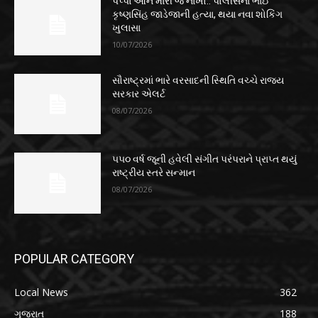
પપ્પા આને મારી જ નાખો.. પોલીસના ભાઈ
કૃષ્ણસિંહ જાડેજાની હત્યા, થયા નવા શોકિંગ
ખુલાસા
10/07/2026
સૌરાષ્ટ્રમાં ભારે વરસાદની સ્થિતિ વચ્ચે રાજ્ય
સરકાર એલર્ટ
08/07/2026
૫૫૦ વર્ષ જૂની હવેલી સંગીત પરંપરાને પ્રાપ્ત થયું
રાષ્ટ્રીય સ્તરે સન્માન
08/07/2026
POPULAR CATEGORY
Local News
362
ગુજરાત
188