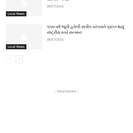
08/07/2026
Local News
૫૫૦ વર્ષ જૂની હવેલી સંગીત પરંપરાને પ્રાપ્ત થયું
રાષ્ટ્રીય સ્તરે સન્માન
08/07/2026
Local News
- Advertisment -