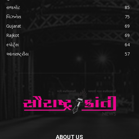
રાજકોટ
85
બિઝનેસ
75
Gujarat
69
Rajkot
69
સ્પોર્ટ્સ
64
આંતરાષ્ટ્રીય
57
ABOUT US