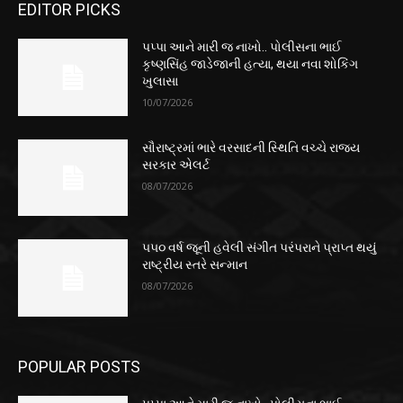
EDITOR PICKS
પપ્પા આને મારી જ નાખો.. પોલીસના ભાઈ
કૃષ્ણસિંહ જાડેજાની હત્યા, થયા નવા શોકિંગ
ખુલાસા
10/07/2026
સૌરાષ્ટ્રમાં ભારે વરસાદની સ્થિતિ વચ્ચે રાજ્ય
સરકાર એલર્ટ
08/07/2026
૫૫૦ વર્ષ જૂની હવેલી સંગીત પરંપરાને પ્રાપ્ત થયું
રાષ્ટ્રીય સ્તરે સન્માન
08/07/2026
POPULAR POSTS