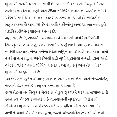
શુક્લની વરણી કરવામાં આવી છે. આ સાથે જ 35મા ડેપ્યુટી મેયર
તરીકે દક્ષાબેન વસાણી અને 35મા સ્ટેન્ડિંગ કમિટીના ચેરમેન તરીકે
પરેશ પીપળીયાના નામની નિમણૂક કરવામાં આવી છે. રાજકોટ
મહાનગરપાલિકામાં 76 દિવસ અધિકારીઓનું રાજ ચાલ્યા બાદ હવે
પદાધિકારીઓનું શાસન આવ્યું છે.
મહત્વનું છે કે, રાજકોટ મનપાના ઇતિહાસમાં પદાધિકારીઓની
નિમણૂક માટે આટલું વિલંબ ક્યારેય થયું નથી. આ પ્રથમ વખત
બનેલી ઘટનામાં રોજ બરોજ મેયર સહિતના પદ માટે નવા-નવા નામો
ચર્ચાતા રહ્યા હતા અને છેલ્લી ઘડી સુધી ચૂંટાયેલા સભ્યો દ્વારા એડી
ચોટીનું જોર લગાવી લોબિંગ કરવામાં આવ્યું હતું અને તેમાં નેહલ
શુક્લએ બાજી મારી છે.
આ ઉપરાંત હિરેન ખીમાણીયાને શાસક પક્ષના નેતા અને સંજયસિંહ
રાણાને દંડક તરીકે નિયુક્ત કરવામાં આવ્યા છે.
રાજકોટના નવનિયુક્ત મેયર ડો.નેહલ શુક્લએ પદભાર સંભાળતાની
સાથે સ્વ.વિજય રૂપાણીના નિવાસ્થાનની મુલાકાત લીધી હતી.
ડો.નેહલ શુક્લએ સ્વ.વિજયભાઈ રૂપાણીના પરિવારના સભ્યોને
મળીને આશીર્વાદ મેળવ્યા હતા, જ્યાં અંજલીબેન રૂપાણીએ નવી