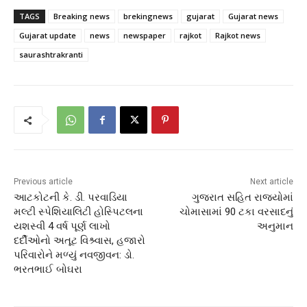
TAGS
Breaking news
brekingnews
gujarat
Gujarat news
Gujarat update
news
newspaper
rajkot
Rajkot news
saurashtrakranti
Previous article
Next article
આટકોટની કે. ડી. પરવાડિયા
ગુજરાત સહિત રાજયોમાં
મલ્ટી સ્પેશિયાલિટી હોસ્પિટલના
ચોમાસામાં 90 ટકા વરસાદનું
યશસ્વી 4 વર્ષ પૂર્ણ લાખો
અનુમાન
દર્દીઓનો અતૂટ વિશ્ર્વાસ, હજારો
પરિવારોને મળ્યું નવજીવન: ડો.
ભરતભાઈ બોઘરા