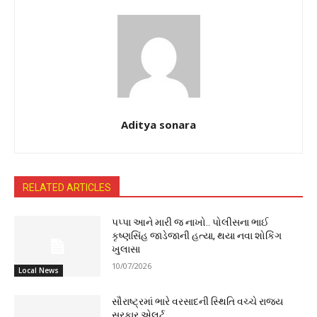
Aditya sonara
RELATED ARTICLES
પપ્પા આને મારી જ નાખો.. પોલીસના ભાઈ
કૃષ્ણસિંહ જાડેજાની હત્યા, થયા નવા શોકિંગ
ખુલાસા
10/07/2026
Local News
સૌરાષ્ટ્રમાં ભારે વરસાદની સ્થિતિ વચ્ચે રાજ્ય
સરકાર એલર્ટ