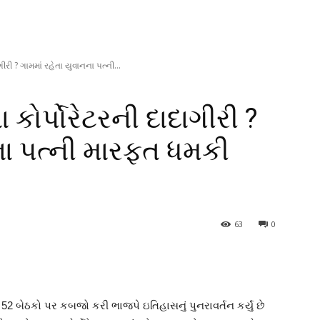
ાગીરી ? ગામમાં રહેતા યુવાનના પત્ની...
ા કોર્પોરેટરની દાદાગીરી ?
ના પત્ની મારફત ધમકી
63
0
2 બેઠકો પર કબજો કરી ભાજપે ઇતિહાસનું પુનરાવર્તન કર્યું છે