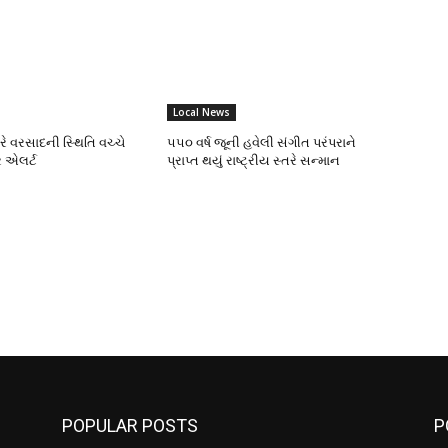
Local News
ભારે વરસાદની સ્થિતિ વચ્ચે
૫૫૦ વર્ષ જૂની હવેલી સંગીત પરંપરાને
 એલર્ટ
પ્રાપ્ત થયું રાષ્ટ્રીય સ્તરે સન્માન
POPULAR POSTS
P