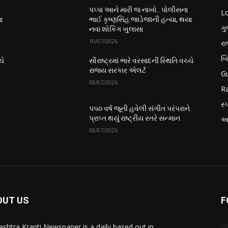
પપ્પા આને મારી જ નાખો.. પોલીસના
L
ા
ભાઈ કૃષ્ણસિંહ જાડેજાની હત્યા, થયા
ગુ
નવા શોકિંગ ખુલાસા
10/07/2026
ર
બ
ચે
સૌરાષ્ટ્રમાં ભારે વરસાદની સ્થિતિ વચ્ચે
રાજ્ય સરકાર એલર્ટ
Gu
08/07/2026
Ra
સ્પ
ે
૫૫૦ વર્ષ જૂની હવેલી સંગીત પરંપરાને
પ્રાપ્ત થયું રાષ્ટ્રીય સ્તરે સન્માન
આં
08/07/2026
OUT US
F
ashtra Kranti Newspaper is a daily based out in