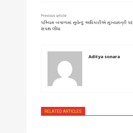
Previous article
પશ્ર્ચિમ બંગાળમાં સુવેન્દુ અધિકારીએ મુખ્યમંત્રી પ
શપથ લીધા
Aditya sonara
RELATED ARTICLES