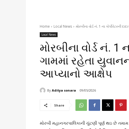
Home
Local News
મોરબીના વોર્ડ નં. 1 ના કોર્પોરેટરની દાદ
Local News
મોરબીના વોર્ડ નં. 1 ન
ગામમાં રહેતા યુવાન
આપ્યાનો આક્ષેપ
By
Aditya sonara
09/05/2026
Share
મોરબી મહાનગરપાલિકાની ચુંટણી પૂર્ણ થઇ છે તમામ 5