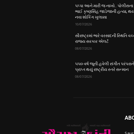
પપ્પા આને મારી જ નાખો.. પોલીસના
ભાઈ કૃષ્ણસિંહ જાડેજાની હત્યા, થય
નવા શોકિંગ ખુલાસા
10/07/2026
સૌરાષ્ટ્રમાં ભારે વરસાદની સ્થિતિ વચ્
રાજ્ય સરકાર એલર્ટ
08/07/2026
૫૫૦ વર્ષ જૂની હવેલી સંગીત પરંપરાન
પ્રાપ્ત થયું રાષ્ટ્રીય સ્તરે સન્માન
08/07/2026
AB
Saur