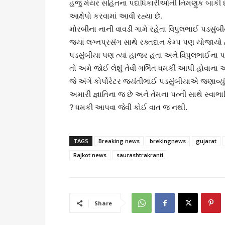
હજુ મેયર સહિતના પદાધિકારીઓની નિમણુક બાકી છે ત
આક્ષેપો કરવામાં આવી રહ્યા છે.
મોરબીના નાની વાવડી ગામે રહેતા વિપુલભાઈ પડસુંબ
જ્યાં લગ્નપ્રસંગ સાથે રક્તદાન કેમ્પ પણ યોજાયો હત
પડસુંબીયા પણ ત્યાં હાજર હતા અને વિપુલભાઈના પત્
તો અમે જોઈ લેશું તેવી ગર્ભિત ધમકી આપી હોવાના આક
જે અંગે કોર્પોરેટર જયંતીભાઈ પડસુંબીયાએ જણાવ્ય
અમારી જ્ઞાતિના જ છે અને તેમના પત્ની સાથે સ્વાભાવિક
? ધમકી આપવા જેવી કોઈ વાત જ નથી.
TAGS
Breaking news
brekingnews
gujarat
Rajkot news
saurashtrakranti
Share