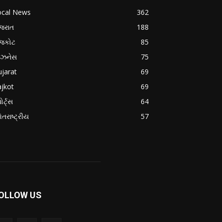
ocal News
362
જરાત
188
ાજકોટ
85
િઝનેસ
75
jarat
69
jkot
69
ોર્ટ્સ
64
તરાષ્ટ્રીય
57
OLLOW US