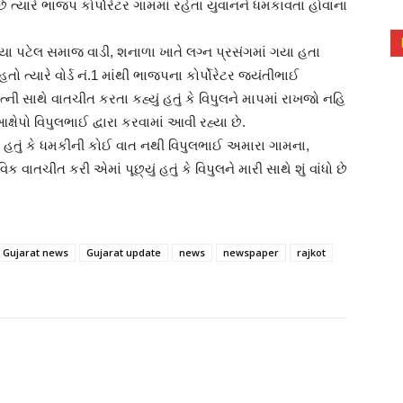
્યારે ભાજપ કોર્પોરેટર ગામમાં રહેતા યુવાનને ધમકાવતા હોવાના
ીયા પટેલ સમાજ વાડી, શનાળા ખાતે લગ્ન પ્રસંગમાં ગયા હતા
ો ત્યારે વોર્ડ નં.1 માંથી ભાજપના કોર્પોરેટર જયંતીભાઈ
ની સાથે વાતચીત કરતા કહ્યું હતું કે વિપુલને માપમાં રાખજો નહિ
્ષેપો વિપુલભાઈ દ્વારા કરવામાં આવી રહ્યા છે.
ું હતું કે ધમકીની કોઈ વાત નથી વિપુલભાઈ અમારા ગામના,
 વાતચીત કરી એમાં પૂછ્યું હતું કે વિપુલને મારી સાથે શું વાંધો છે
Gujarat news
Gujarat update
news
newspaper
rajkot