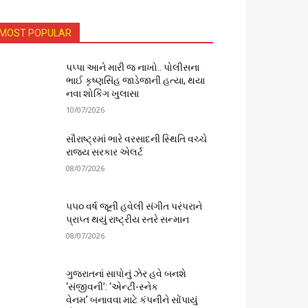
MOST POPULAR
પપ્પા આને મારી જ નાખો.. પોલીસના
ભાઈ કૃષ્ણસિંહ જાડેજાની હત્યા, થયા
નવા શોકિંગ ખુલાસા
10/07/2026
સૌરાષ્ટ્રમાં ભારે વરસાદની સ્થિતિ વચ્ચે
રાજ્ય સરકાર એલર્ટ
08/07/2026
૫૫૦ વર્ષ જૂની હવેલી સંગીત પરંપરાને
પ્રાપ્ત થયું રાષ્ટ્રીય સ્તરે સન્માન
08/07/2026
ગુજરાતનાં સાપોનું ઝેર હવે બનશે
‘સંજીવની’: ‘એન્ટી-સ્નેક
વેનમ’ બનાવવા માટે કંપનીને સોંપાયું