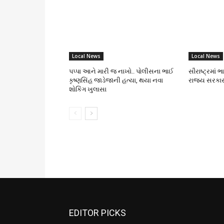
Local News
Local News
પપ્પા આને મારી જ નાખો.. પોલીસના ભાઈ
સૌરાષ્ટ્રમાં 
કૃષ્ણસિંહ જાડેજાની હત્યા, થયા નવા
રાજ્ય સરકાર
શોકિંગ ખુલાસા
EDITOR PICKS